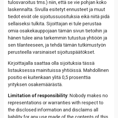
tulosvaroitus tms.) niin, että se vie pohjan koko
laskennalta. Sivulla esitetyt ennusteet ja muut
tiedot eivät ole sijoitussuosituksia eikä niitä pidä
sellaiseksi tulkita. Sijoittajan ei tule perustaa
omia osakekauppojaan tämän sivun tietoihin ja
hänen tulee aina tarkemmin tutustua yhtiöön ja
sen tilanteeseen, ja tehdä tämän tutkimustyön
perusteella varsinaiset sijoituspäätökset.
Kirjoittajalla saattaa olla sijoituksia tässä
listauksessa mainituissa yhtiöissä. Mahdollinen
positio ei kuitenkaan ylitä 0,5 prosenttia
yrityksen osakemäärästä.
Limitation of responsibility
: Nobody makes no
representations or warranties with respect to
the disclosed information and disclaims all
liability for any use made of the contents of this