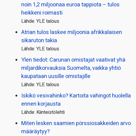
noin 1,2 miljoonaa euroa tappiota – tulos
heikkeni roimasti
Lähde: YLE talous
Atrian tulos laskee miljoonia afrikkalaisen
sikaruton takia
Lähde: YLE talous
Ylen tiedot: Carunan omistajat vaativat yhä
miljardi­korvauksia Suomelta, vaikka yhtiö
kaupataan uusille omistajille
Lähde: YLE talous
Iskikö vesivahinko? Kartoita vahingot huolella
ennen korjausta
Lähde: Kiinteistölehti
Miten lesken saamien pörssi­osakkeiden arvo
määräytyy?