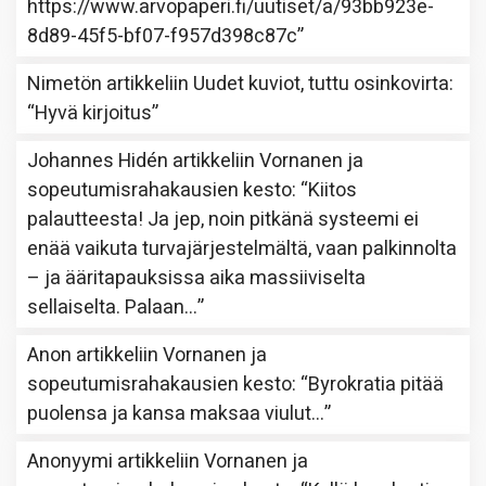
https://www.arvopaperi.fi/uutiset/a/93bb923e-
8d89-45f5-bf07-f957d398c87c
”
Nimetön
artikkeliin
Uudet kuviot, tuttu osinkovirta
:
“
Hyvä kirjoitus
”
Johannes Hidén
artikkeliin
Vornanen ja
sopeutumisrahakausien kesto
: “
Kiitos
palautteesta! Ja jep, noin pitkänä systeemi ei
enää vaikuta turvajärjestelmältä, vaan palkinnolta
– ja ääritapauksissa aika massiiviselta
sellaiselta. Palaan…
”
Anon
artikkeliin
Vornanen ja
sopeutumisrahakausien kesto
: “
Byrokratia pitää
puolensa ja kansa maksaa viulut…
”
Anonyymi
artikkeliin
Vornanen ja