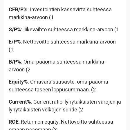
CFB/P%
: Investointien kassavirta suhteessa
markkina-arvoon (1
S/P%
: liikevaihto suhteessa markkina-arvoon (1
E/P%
: Nettovoitto suhteessa markkina-arvoon
(1
B/P%
: Oma-pääoma suhteessa markkina-
arvoon (2
Equity%
: Omavaraisuusaste. oma-pääoma
suhteessa taseen loppusummaan. (2
Current%
: Current ratio: lyhytaikaisten varojen ja
lyhytaikaisten velkojen suhde (2
ROE
: Return on equity. Nettovoitto suhteessa
omaan pääomaan (3