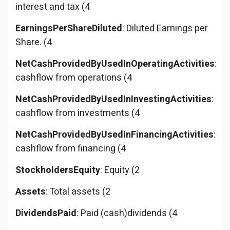
interest and tax (4
EarningsPerShareDiluted
: Diluted Earnings per
Share. (4
NetCashProvidedByUsedInOperatingActivities
:
cashflow from operations (4
NetCashProvidedByUsedInInvestingActivities
:
cashflow from investments (4
NetCashProvidedByUsedInFinancingActivities
:
cashflow from financing (4
StockholdersEquity
: Equity (2
Assets
: Total assets (2
DividendsPaid
: Paid (cash)dividends (4