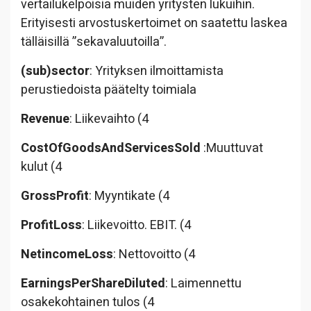
vertailukelpoisia muiden yritysten lukuihin.
Erityisesti arvostuskertoimet on saatettu laskea
tälläisillä ”sekavaluutoilla”.
(sub)sector
: Yrityksen ilmoittamista
perustiedoista päätelty toimiala
Revenue
: Liikevaihto (4
CostOfGoodsAndServicesSold
:Muuttuvat
kulut (4
GrossProfit
: Myyntikate (4
ProfitLoss
: Liikevoitto. EBIT. (4
NetincomeLoss
: Nettovoitto (4
EarningsPerShareDiluted
: Laimennettu
osakekohtainen tulos (4