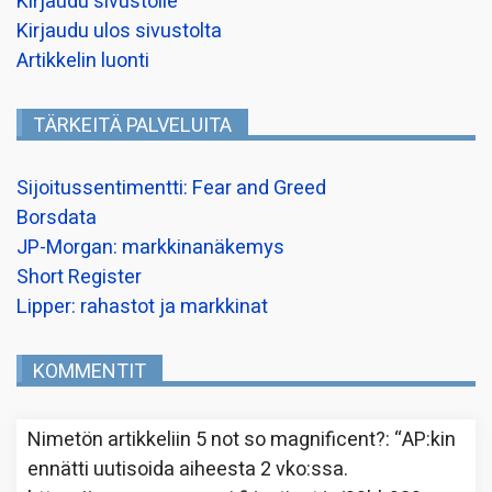
Kirjaudu sivustolle
Kirjaudu ulos sivustolta
Artikkelin luonti
TÄRKEITÄ PALVELUITA
Sijoitussentimentti: Fear and Greed
Borsdata
JP-Morgan: markkinanäkemys
Short Register
Lipper: rahastot ja markkinat
KOMMENTIT
Nimetön
artikkeliin
5 not so magnificent?
: “
AP:kin
ennätti uutisoida aiheesta 2 vko:ssa.