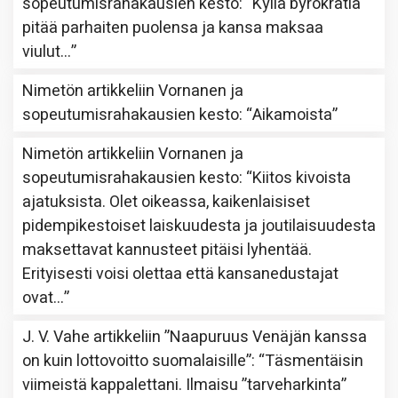
sopeutumisrahakausien kesto
: “
Kyllä byrokratia
pitää parhaiten puolensa ja kansa maksaa
viulut…
”
Nimetön
artikkeliin
Vornanen ja
sopeutumisrahakausien kesto
: “
Aikamoista
”
Nimetön
artikkeliin
Vornanen ja
sopeutumisrahakausien kesto
: “
Kiitos kivoista
ajatuksista. Olet oikeassa, kaikenlaisiset
pidempikestoiset laiskuudesta ja joutilaisuudesta
maksettavat kannusteet pitäisi lyhentää.
Erityisesti voisi olettaa että kansanedustajat
ovat…
”
J. V. Vahe
artikkeliin
”Naapuruus Venäjän kanssa
on kuin lottovoitto suomalaisille”
: “
Täsmentäisin
viimeistä kappalettani. Ilmaisu ”tarveharkinta”