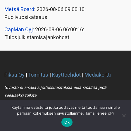
Metsä Board
: 2026-08-06 09:00:10:
Puolivuosikatsaus
CapMan Oyj
: 2026-08-06 06:00:16:
Tulosjulkistamisajankohdat
Piksu Oy
|
Toimitus
|
Käyttöehdot
|
Mediakortti
Sivusto ei sisällä sijoitussuosituksia eikä sisältöä pidä
sellaiseksi tulkita
Käytämme evästeitä jotka auttavat meitä tuottamaan sinulle
Piksu RSS
parhaan kokemuksen sivustollamme. Tämä lienee ok?
Ok