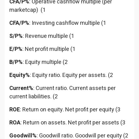
CFA/P%
: Operative cashflow multiple (per
marketcap) (1
CFA/P%
: Investing cashflow multiple (1
S/P%
: Revenue multiple (1
E/P%
: Net profit multiple (1
B/P%
: Equity multiple (2
Equity%
: Equity ratio. Equity per assets. (2
Current%
: Current ratio. Current assets per
current liabilities. (2
ROE
: Return on equity. Net profit per equity (3
ROA
: Return on assets. Net profit per assets (3
Goodwill%
: Goodwill ratio. Goodwill per equity (2