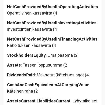
NetCashProvidedByUsedInOperatingActivities
:
Operatiivinen kassavirta (4
NetCashProvidedByUsedInInvestingActivities
:
Investointien kassavirta (4
NetCashProvidedByUsedInFinancingActivities
:
Rahoituksen kassavirta (4
StockholdersEquity
: Oma pääoma (2
Assets
: Taseen loppusumma (2
DividendsPaid
: Maksetut (käteis)osingot (4
CashAndCashEquivalentsAtCarryingValue
:
Käteinen raha (2
AssetsCurrent LiabilitiesCurrent
: Lyhytaikaiset