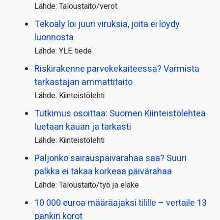
Lähde: Taloustaito/verot
Tekoäly loi juuri viruksia, joita ei löydy
luonnosta
Lähde: YLE tiede
Riskirakenne parvekekaiteessa? Varmista
tarkastajan ammattitaito
Lähde: Kiinteistölehti
Tutkimus osoittaa: Suomen Kiinteistölehteä
luetaan kauan ja tarkasti
Lähde: Kiinteistölehti
Paljonko sairauspäivä­rahaa saa? Suuri
palkka ei takaa korkeaa päivärahaa
Lähde: Taloustaito/työ ja eläke
10 000 euroa määräajaksi tilille – vertaile 13
pankin korot