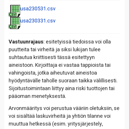
usa230531.csv
usa230331.csv
Vastuunrajaus
: esitetyissä tiedoissa voi olla
puutteita tai virheitä ja siksi lukijan tulee
suhtautua kriittisesti tässä esitettyyn
aineistoon. Kirjoittaja ei vastaa tappioista tai
vahingoista, jotka aiheutuvat aineistoa
hyödyntävälle taholle suoraan taikka välillisesti.
Sijoitustoimintaan liittyy aina riski tuottojen tai
pääoman menetyksestä.
Arvonmääritys voi perustua vääriin oletuksiin, se
voi sisältää laskuvirheitä ja yhtiön tilanne voi
muuttua hetkessä (esim. yritysjärjestely,