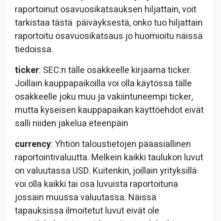
raportoinut osavuosikatsauksen hiljattain, voit
tarkistaa tästä päiväyksestä, onko tuo hiljattain
raportoitu osavuosikatsaus jo huomioitu näissä
tiedoissa.
ticker
: SEC:n tälle osakkeelle kirjaama ticker.
Joillain kauppapaikoilla voi olla käytössä tälle
osakkeelle joku muu ja vakiintuneempi ticker,
mutta kyseisen kauppapaikan käyttöehdot eivät
salli niiden jakelua eteenpäin
currency
: Yhtiön taloustietojen pääasiallinen
raportointivaluutta. Melkein kaikki taulukon luvut
on valuutassa USD. Kuitenkin, joillain yrityksillä
voi olla kaikki tai osa luvuista raportoituna
jossain muussa valuutassa. Näissä
tapauksissa ilmoitetut luvut eivät ole