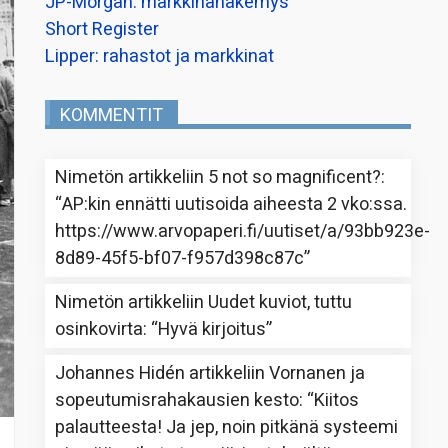
JP-Morgan: markkinanäkemys
Short Register
Lipper: rahastot ja markkinat
KOMMENTIT
Nimetön
artikkeliin
5 not so magnificent?
:
“
AP:kin ennätti uutisoida aiheesta 2 vko:ssa.
https://www.arvopaperi.fi/uutiset/a/93bb923e-
8d89-45f5-bf07-f957d398c87c
”
Nimetön
artikkeliin
Uudet kuviot, tuttu
osinkovirta
: “
Hyvä kirjoitus
”
Johannes Hidén
artikkeliin
Vornanen ja
sopeutumisrahakausien kesto
: “
Kiitos
palautteesta! Ja jep, noin pitkänä systeemi