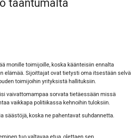
 jo taantumalta
 monille toimijoille, koska käänteisiin ennalta
 elämää. Sijoittajat ovat tietysti oma itsestään selvä
uden toimijoihin yrityksistä hallituksiin.
 olisi vaivattomampaa sorvata tietäessään missä
aa vaikkapa politiikassa kehnoihin tuloksiin.
ia säästöjä, koska ne pahentavat suhdannetta.
eminen tuo valtavaa etua, olettaen sen