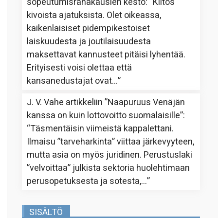
sopeutumisrahakausien kesto
: “
Kiitos
kivoista ajatuksista. Olet oikeassa,
kaikenlaisiset pidempikestoiset
laiskuudesta ja joutilaisuudesta
maksettavat kannusteet pitäisi lyhentää.
Erityisesti voisi olettaa että
kansanedustajat ovat…
”
J. V. Vahe
artikkeliin
”Naapuruus Venäjän
kanssa on kuin lottovoitto suomalaisille”
:
“
Täsmentäisin viimeistä kappalettani.
Ilmaisu ”tarveharkinta” viittaa järkevyyteen,
mutta asia on myös juridinen. Perustuslaki
”velvoittaa” julkista sektoria huolehtimaan
perusopetuksesta ja sotesta,…
”
SISÄLTÖ