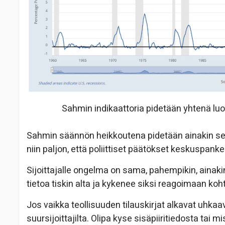
Sahmin indikaattoria pidetään yhtenä lu
Sahmin säännön heikkoutena pidetään ainakin sen
niin paljon, että poliittiset päätökset keskuspank
Sijoittajalle ongelma on sama, pahempikin, ainakin
tietoa tiskin alta ja kykenee siksi reagoimaan koh
Jos vaikka teollisuuden tilauskirjat alkavat uhkaa
suursijoittajilta. Olipa kyse sisäpiiritiedosta tai mi