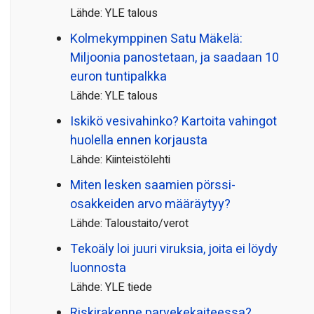
Lähde: YLE talous
Kolmekymppinen Satu Mäkelä:
Miljoonia panostetaan, ja saadaan 10
euron tuntipalkka
Lähde: YLE talous
Iskikö vesivahinko? Kartoita vahingot
huolella ennen korjausta
Lähde: Kiinteistölehti
Miten lesken saamien pörssi­
osakkeiden arvo määräytyy?
Lähde: Taloustaito/verot
Tekoäly loi juuri viruksia, joita ei löydy
luonnosta
Lähde: YLE tiede
Riskirakenne parvekekaiteessa?