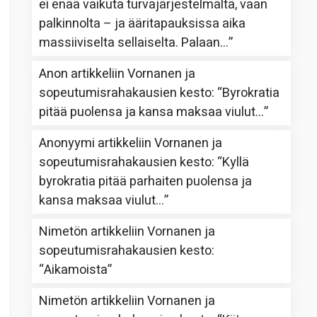
ei enää vaikuta turvajärjestelmältä, vaan
palkinnolta – ja ääritapauksissa aika
massiiviselta sellaiselta. Palaan…
”
Anon
artikkeliin
Vornanen ja
sopeutumisrahakausien kesto
: “
Byrokratia
pitää puolensa ja kansa maksaa viulut…
”
Anonyymi
artikkeliin
Vornanen ja
sopeutumisrahakausien kesto
: “
Kyllä
byrokratia pitää parhaiten puolensa ja
kansa maksaa viulut…
”
Nimetön
artikkeliin
Vornanen ja
sopeutumisrahakausien kesto
:
“
Aikamoista
”
Nimetön
artikkeliin
Vornanen ja