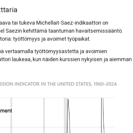
ttaria
ava tai tukeva Michellait-Saez-indikaattori on
anuel Saezin kehittämä taantuman havaitsemissääntö.
toria: työttömyys ja avoimet työpaikat.
 vertaamalla työttömyysastetta ja avoimien
ttori laukeaa, kun näiden kurssien nykyisen ja aiemman