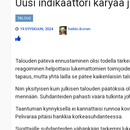
Uusi indikaattori käryää
TALOUS
19 SYYSKUUN, 2024
heikki-ikonen
Talouden pätevä ennustaminen olisi todella tärkeää
reagoiminen helpottaisi lukemattomien toimijoiden
tapaus, mutta yhtä lailla se pätee kaikenlaisiin talo
Niin yksityisen kuin julkisen talouden päätöksiä
mennään. Suhdanteiden pahasti väärä tulkinta joht
Taantuman kynnyksellä ei kannattaisi runnoa kov
Pelivaraa pitäisi hankkia korkeasuhdanteessa.
Sijoittajille suhdanteiden vähänkään tarkempi luk