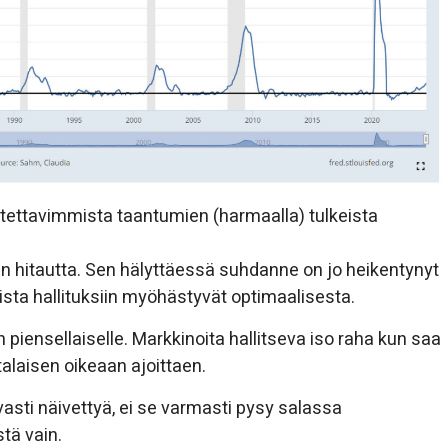
otettavimmista taantumien (harmaalla) tulkeista
 hitautta. Sen hälyttäessä suhdanne on jo heikentynyt
eista hallituksiin myöhästyvät optimaalisesta.
 piensellaiselle. Markkinoita hallitseva iso raha kun saa
talaisen oikeaan ajoittaen.
vasti näivettyä, ei se varmasti pysy salassa
stä vain.