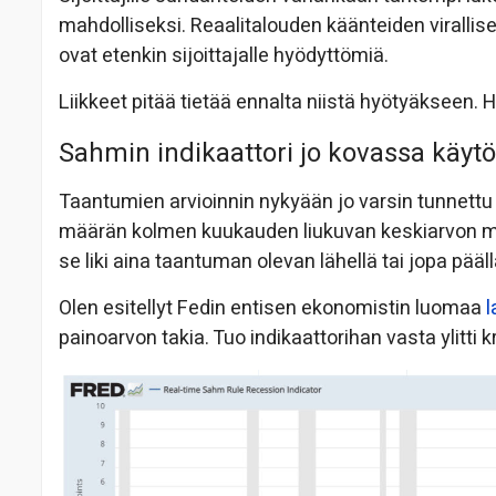
mahdolliseksi. Reaalitalouden käänteiden viralliset
ovat etenkin sijoittajalle hyödyttömiä.
Liikkeet pitää tietää ennalta niistä hyötyäkseen. 
Sahmin indikaattori jo kovassa käyt
Taantumien arvioinnin nykyään jo varsin tunnettu 
määrän kolmen kuukauden liukuvan keskiarvon mu
se liki aina taantuman olevan lähellä tai jopa pääll
Olen esitellyt Fedin entisen ekonomistin luomaa
l
painoarvon takia. Tuo indikaattorihan vasta ylitti 