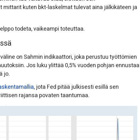
 mittarit kuten bkt-laskelmat tulevat aina jälkikäteen ja
Helppo todeta, vaikeampi toteuttaa.
össä
väline on Sahmin indikaattori, joka perustuu työttömien
utoksiin. Jos luku ylittää 0,5% vuoden pohjan ennustaa
ä jo.
askentamallia
, jota Fed pitää julkisesti esillä sen
kriittisen rajansa povaten taantumaa.