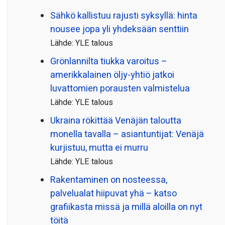
Sähkö kallistuu rajusti syksyllä: hinta
nousee jopa yli yhdeksään senttiin
Lähde: YLE talous
Grönlannilta tiukka varoitus –
amerikkalainen öljy-yhtiö jatkoi
luvattomien porausten valmistelua
Lähde: YLE talous
Ukraina rökittää Venäjän taloutta
monella tavalla – asiantuntijat: Venäjä
kurjistuu, mutta ei murru
Lähde: YLE talous
Rakentaminen on nosteessa,
palvelualat hiipuvat yhä – katso
grafiikasta missä ja millä aloilla on nyt
töitä