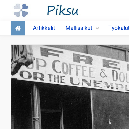
Talous
Artikkelit
Mallisalkut
Työkalu