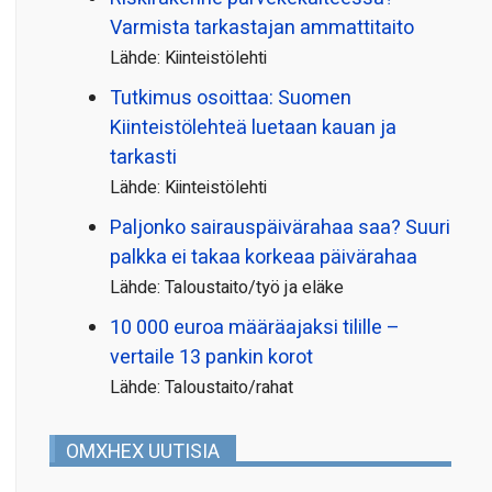
Varmista tarkastajan ammattitaito
Lähde: Kiinteistölehti
Tutkimus osoittaa: Suomen
Kiinteistölehteä luetaan kauan ja
tarkasti
Lähde: Kiinteistölehti
Paljonko sairauspäivä­rahaa saa? Suuri
palkka ei takaa korkeaa päivärahaa
Lähde: Taloustaito/työ ja eläke
10 000 euroa määräajaksi tilille –
vertaile 13 pankin korot
Lähde: Taloustaito/rahat
OMXHEX UUTISIA