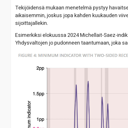
Tekijöidensä mukaan menetelmä pystyy havaits
aikaisemmin, joskus jopa kahden kuukauden viiveel
sijoittajallekin.
Esimerkiksi elokuussa 2024 Michellait-Saez-indika
Yhdysvaltojen jo pudonneen taantumaan, joka sa