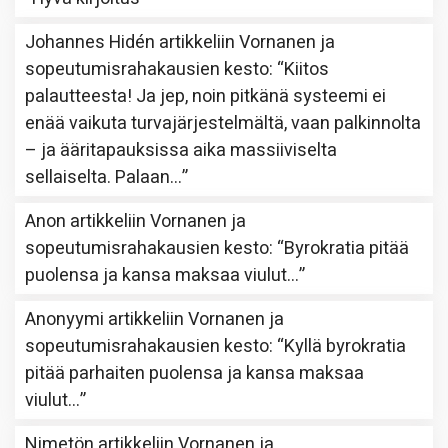
Johannes Hidén
artikkeliin
Vornanen ja
sopeutumisrahakausien kesto
: “
Kiitos
palautteesta! Ja jep, noin pitkänä systeemi ei
enää vaikuta turvajärjestelmältä, vaan palkinnolta
– ja ääritapauksissa aika massiiviselta
sellaiselta. Palaan…
”
Anon
artikkeliin
Vornanen ja
sopeutumisrahakausien kesto
: “
Byrokratia pitää
puolensa ja kansa maksaa viulut…
”
Anonyymi
artikkeliin
Vornanen ja
sopeutumisrahakausien kesto
: “
Kyllä byrokratia
pitää parhaiten puolensa ja kansa maksaa
viulut…
”
Nimetön
artikkeliin
Vornanen ja