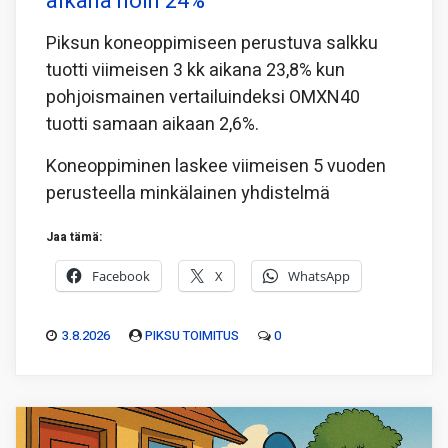
aikana noin 24%
Piksun koneoppimiseen perustuva salkku
tuotti viimeisen 3 kk aikana 23,8% kun
pohjoismainen vertailuindeksi OMXN40
tuotti samaan aikaan 2,6%.
Koneoppiminen laskee viimeisen 5 vuoden
perusteella minkälainen yhdistelmä
Jaa tämä:
Facebook
X
WhatsApp
3.8.2026
PIKSU TOIMITUS
0