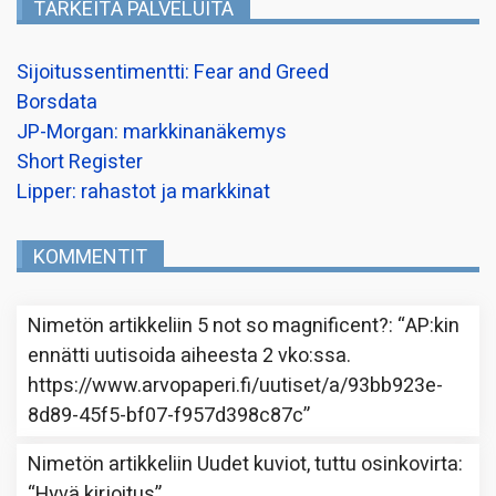
TÄRKEITÄ PALVELUITA
Sijoitussentimentti: Fear and Greed
Borsdata
JP-Morgan: markkinanäkemys
Short Register
Lipper: rahastot ja markkinat
KOMMENTIT
Nimetön
artikkeliin
5 not so magnificent?
: “
AP:kin
ennätti uutisoida aiheesta 2 vko:ssa.
https://www.arvopaperi.fi/uutiset/a/93bb923e-
8d89-45f5-bf07-f957d398c87c
”
Nimetön
artikkeliin
Uudet kuviot, tuttu osinkovirta
:
“
Hyvä kirjoitus
”