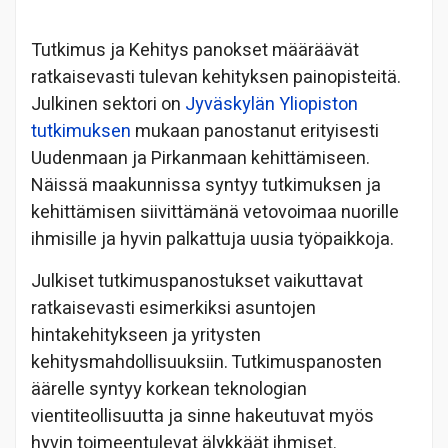
Tutkimus ja Kehitys panokset määräävät
ratkaisevasti tulevan kehityksen painopisteitä.
Julkinen sektori on
Jyväskylän Yliopiston
tutkimuksen
mukaan panostanut erityisesti
Uudenmaan ja Pirkanmaan kehittämiseen.
Näissä maakunnissa syntyy tutkimuksen ja
kehittämisen siivittämänä vetovoimaa nuorille
ihmisille ja hyvin palkattuja uusia työpaikkoja.
Julkiset tutkimuspanostukset vaikuttavat
ratkaisevasti esimerkiksi asuntojen
hintakehitykseen ja yritysten
kehitysmahdollisuuksiin. Tutkimuspanosten
äärelle syntyy korkean teknologian
vientiteollisuutta ja sinne hakeutuvat myös
hyvin toimeentulevat älykkäät ihmiset.