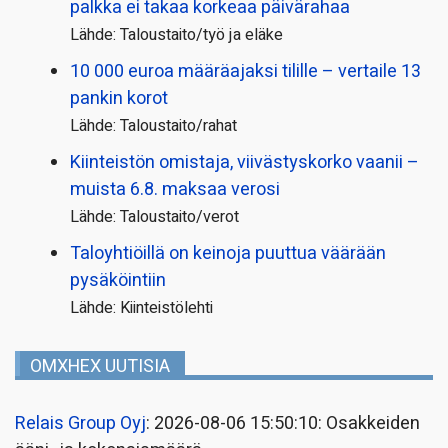
palkka ei takaa korkeaa päivärahaa
Lähde: Taloustaito/työ ja eläke
10 000 euroa määräajaksi tilille – vertaile 13
pankin korot
Lähde: Taloustaito/rahat
Kiinteistön omistaja, viivästyskorko vaanii –
muista 6.8. maksaa verosi
Lähde: Taloustaito/verot
Taloyhtiöillä on keinoja puuttua väärään
pysäköintiin
Lähde: Kiinteistölehti
OMXHEX UUTISIA
Relais Group Oyj
: 2026-08-06 15:50:10: Osakkeiden