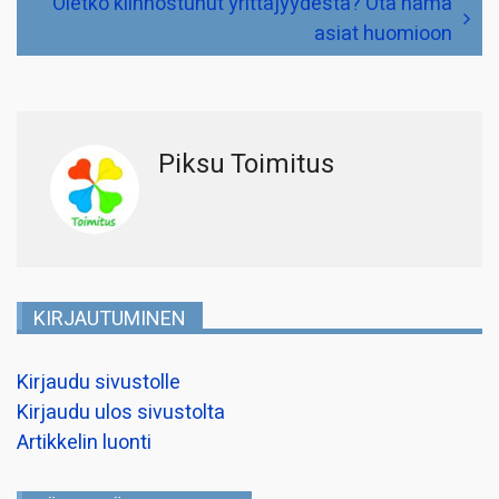
Oletko kiinnostunut yrittäjyydestä? Ota nämä
asiat huomioon
Piksu Toimitus
KIRJAUTUMINEN
Kirjaudu sivustolle
Kirjaudu ulos sivustolta
Artikkelin luonti