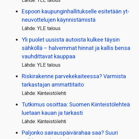
Lähde: YLE talous
Espoon kaupungin­hallitukselle esitetään yt-
neuvottelujen käynnistämistä
Lähde: YLE talous
Yli puolet uusista autoista kulkee täysin
sähköllä – halvemmat hinnat ja kallis bensa
vauhdittavat kauppaa
Lähde: YLE talous
Riskirakenne parvekekaiteessa? Varmista
tarkastajan ammattitaito
Lähde: Kiinteistölehti
Tutkimus osoittaa: Suomen Kiinteistölehteä
luetaan kauan ja tarkasti
Lähde: Kiinteistölehti
Paljonko sairauspäivä­rahaa saa? Suuri