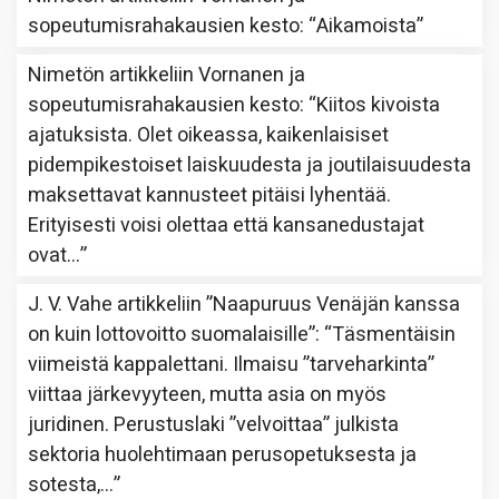
sopeutumisrahakausien kesto
: “
Aikamoista
”
Nimetön
artikkeliin
Vornanen ja
sopeutumisrahakausien kesto
: “
Kiitos kivoista
ajatuksista. Olet oikeassa, kaikenlaisiset
pidempikestoiset laiskuudesta ja joutilaisuudesta
maksettavat kannusteet pitäisi lyhentää.
Erityisesti voisi olettaa että kansanedustajat
ovat…
”
J. V. Vahe
artikkeliin
”Naapuruus Venäjän kanssa
on kuin lottovoitto suomalaisille”
: “
Täsmentäisin
viimeistä kappalettani. Ilmaisu ”tarveharkinta”
viittaa järkevyyteen, mutta asia on myös
juridinen. Perustuslaki ”velvoittaa” julkista
sektoria huolehtimaan perusopetuksesta ja
sotesta,…
”