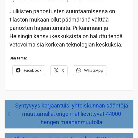
Julkisten panostusten suuntaamisessa on
tilaston mukaan ollut päämäränä välttää
panosten hajaantumista. Pirkanmaan ja
Helsingin kansvukeskuksista on haluttu tehdä
vetovoimaisia korkean teknologian keskuksia.
Jaa tämä:
Facebook
X
WhatsApp
Artikkelien
Syntyvyys korjaantuisi yhteiskunnan sääntöjä
selaus
muuttamalla; ongelmat lievittyvät 44000
hengen maahanmuutolla