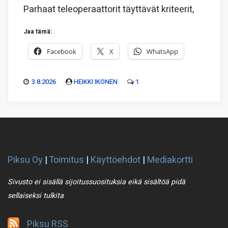
Parhaat teleoperaattorit täyttävät kriteerit,
Jaa tämä:
Facebook
X
WhatsApp
3.8.2026
HEIKKI IKONEN
1
Piksu Oy
|
Toimitus
|
Käyttöehdot
|
Mediakortti
Sivusto ei sisällä sijoitussuosituksia eikä sisältöä pidä
sellaiseksi tulkita
Piksu RSS