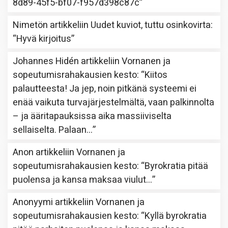
8d89-45f5-bf07-f957d398c87c
”
Nimetön
artikkeliin
Uudet kuviot, tuttu osinkovirta
:
“
Hyvä kirjoitus
”
Johannes Hidén
artikkeliin
Vornanen ja
sopeutumisrahakausien kesto
: “
Kiitos
palautteesta! Ja jep, noin pitkänä systeemi ei
enää vaikuta turvajärjestelmältä, vaan palkinnolta
– ja ääritapauksissa aika massiiviselta
sellaiselta. Palaan…
”
Anon
artikkeliin
Vornanen ja
sopeutumisrahakausien kesto
: “
Byrokratia pitää
puolensa ja kansa maksaa viulut…
”
Anonyymi
artikkeliin
Vornanen ja
sopeutumisrahakausien kesto
: “
Kyllä byrokratia