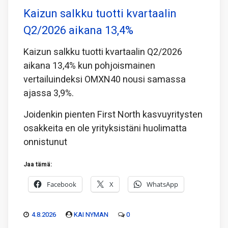
Kaizun salkku tuotti kvartaalin
Q2/2026 aikana 13,4%
Kaizun salkku tuotti kvartaalin Q2/2026
aikana 13,4% kun pohjoismainen
vertailuindeksi OMXN40 nousi samassa
ajassa 3,9%.
Joidenkin pienten First North kasvuyritysten
osakkeita en ole yrityksistäni huolimatta
onnistunut
Jaa tämä:
Facebook
X
WhatsApp
4.8.2026
KAI NYMAN
0