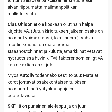
tunturit seisovat paikoillaan ensi vuonnakin
aivan riippumatta mailmanpolitikan
mullistuksista.
Clas Ohlson
ei ole koskaan ollut näin halpa
kirjoitta VA. (Jutun kirjoituksen jälkeen osake on
noussut voimakkaasti, toim. huom.). Vahva
ruostin kruunu tuo matalammat
sisäänostohinnat ja kuluttajamarkkinat vetävät
nyt ruotsissa hyvin.k. Två faktorer som enligt VA
kan ge aktien en skjuts.
Myös
Autoliv
todennäköisesti toipuu: Matalat
korot johtavat osakekohtaisen tuloksen
nousuun. Lisää yrityskauppoja on
odotettavissa.
SKF
:llä on punainen ale-lappu ja on juuri