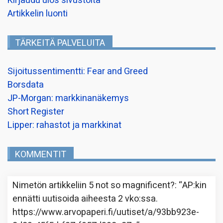
Kirjaudu ulos sivustolta
Artikkelin luonti
TÄRKEITÄ PALVELUITA
Sijoitussentimentti: Fear and Greed
Borsdata
JP-Morgan: markkinanäkemys
Short Register
Lipper: rahastot ja markkinat
KOMMENTIT
Nimetön
artikkeliin
5 not so magnificent?
: “
AP:kin
ennätti uutisoida aiheesta 2 vko:ssa.
https://www.arvopaperi.fi/uutiset/a/93bb923e-