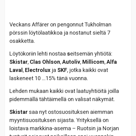
Veckans Affärer on pengonnut Tukholman
pörssin löytölaatikkoa ja nostanut sieltä 7
osakketta.
Löytökoriin lehti nostaa
s
eitsemän yhtiötä:
Skistar
,
Clas Ohlson
,
Autoliv
,
Millicom
,
Alfa
Laval
,
Electrolux
ja
SKF
, jotka kaikki ovat
laskeneet 10 …15% tänä vuonna.
Lehden mukaan kaikki ovat laatuyhtiöitä joilla
pidemmällä tähtäimellä on valisat näkymät.
Skistar
saa nyt ostosuosituksen aiemman
myyntisuosituksen sijasta. Yrityksellä on
loistava markkina-asema – Ruotsin ja Norjan