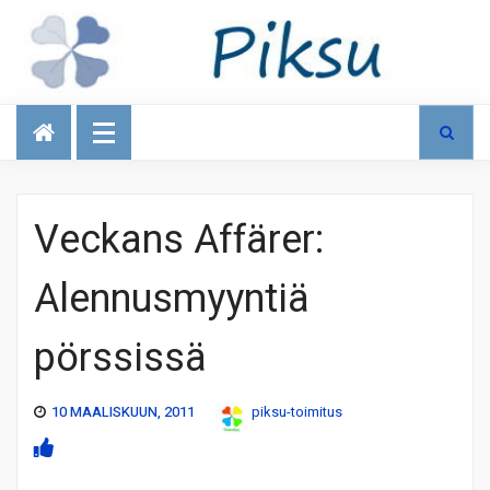
Talous
Veckans Affärer:
Alennusmyyntiä
pörssissä
10 MAALISKUUN, 2011
piksu-toimitus