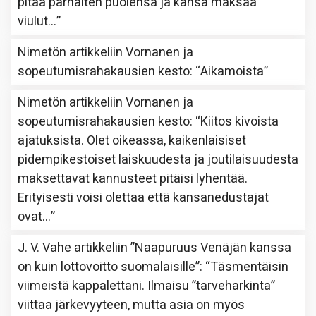
pitää parhaiten puolensa ja kansa maksaa
viulut…
”
Nimetön
artikkeliin
Vornanen ja
sopeutumisrahakausien kesto
: “
Aikamoista
”
Nimetön
artikkeliin
Vornanen ja
sopeutumisrahakausien kesto
: “
Kiitos kivoista
ajatuksista. Olet oikeassa, kaikenlaisiset
pidempikestoiset laiskuudesta ja joutilaisuudesta
maksettavat kannusteet pitäisi lyhentää.
Erityisesti voisi olettaa että kansanedustajat
ovat…
”
J. V. Vahe
artikkeliin
”Naapuruus Venäjän kanssa
on kuin lottovoitto suomalaisille”
: “
Täsmentäisin
viimeistä kappalettani. Ilmaisu ”tarveharkinta”
viittaa järkevyyteen, mutta asia on myös