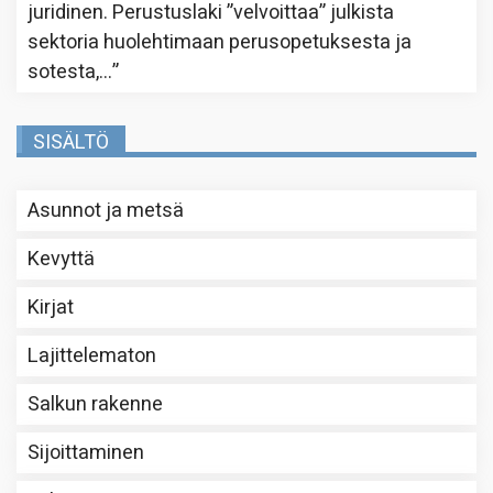
juridinen. Perustuslaki ”velvoittaa” julkista
sektoria huolehtimaan perusopetuksesta ja
sotesta,…
”
SISÄLTÖ
Asunnot ja metsä
Kevyttä
Kirjat
Lajittelematon
Salkun rakenne
Sijoittaminen