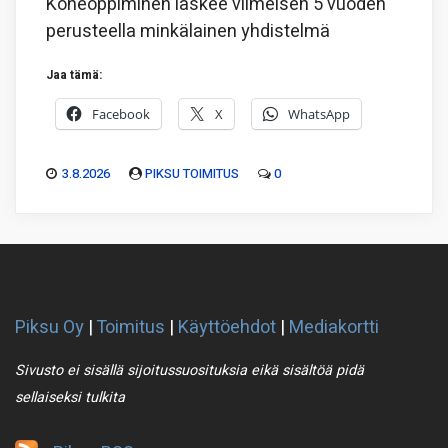
Koneoppiminen laskee viimeisen 5 vuoden
perusteella minkälainen yhdistelmä
Jaa tämä:
Facebook
X
WhatsApp
3.8.2026
PIKSU TOIMITUS
0
Piksu Oy
|
Toimitus
|
Käyttöehdot
|
Mediakortti
Sivusto ei sisällä sijoitussuosituksia eikä sisältöä pidä
sellaiseksi tulkita