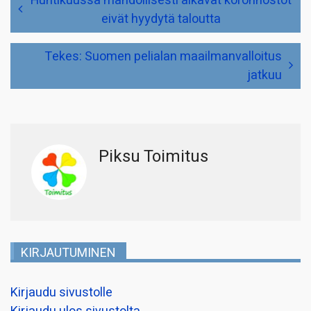
Huhtikuussa mahdollisesti alkavat koronnostot
selaus
eivät hyydytä taloutta
Tekes: Suomen pelialan maailmanvalloitus
jatkuu
Piksu Toimitus
KIRJAUTUMINEN
Kirjaudu sivustolle