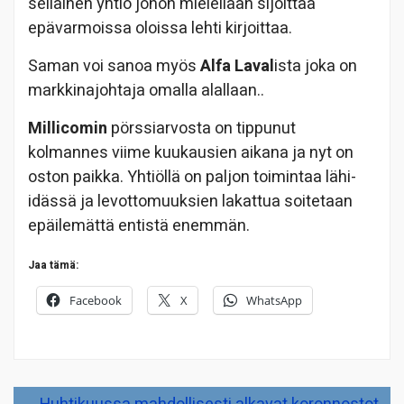
sellainen yhtiö johon mielellään sijoittaa
epävarmoissa oloissa lehti kirjoittaa.
Saman voi sanoa myös
Alfa Laval
ista joka on
markkinajohtaja omalla alallaan..
Millicomin
pörssiarvosta on tippunut
kolmannes viime kuukausien aikana ja nyt on
oston paikka. Yhtiöllä on paljon toimintaa lähi-
idässä ja levottomuuksien lakattua soitetaan
epäilemättä entistä enemmän.
Jaa tämä:
Facebook
X
WhatsApp
Artikkelien