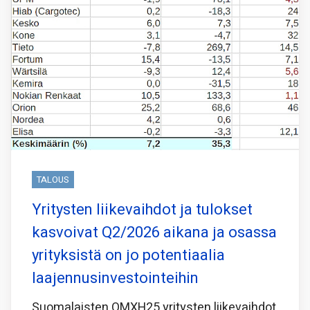
TALOUS
Yritysten liikevaihdot ja tulokset
kasvoivat Q2/2026 aikana ja osassa
yrityksistä on jo potentiaalia
laajennusinvestointeihin
Suomalaisten OMXH25 yritysten liikevaihdot