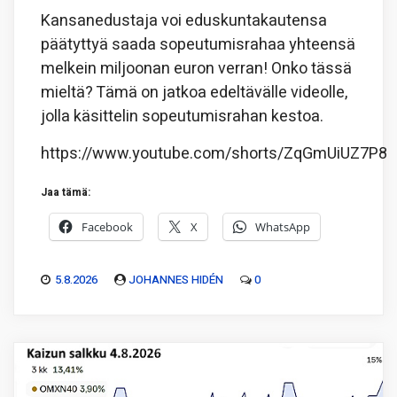
Kansanedustaja voi eduskuntakautensa
päätyttyä saada sopeutumisrahaa yhteensä
melkein miljoonan euron verran! Onko tässä
mieltä? Tämä on jatkoa edeltävälle videolle,
jolla käsittelin sopeutumisrahan kestoa.
https://www.youtube.com/shorts/ZqGmUiUZ7P8
Jaa tämä:
Facebook
X
WhatsApp
5.8.2026
JOHANNES HIDÉN
0