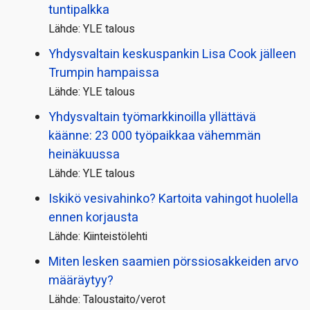
tuntipalkka
Lähde: YLE talous
Yhdysvaltain keskuspankin Lisa Cook jälleen
Trumpin hampaissa
Lähde: YLE talous
Yhdysvaltain työmarkkinoilla yllättävä
käänne: 23 000 työpaikkaa vähemmän
heinäkuussa
Lähde: YLE talous
Iskikö vesivahinko? Kartoita vahingot huolella
ennen korjausta
Lähde: Kiinteistölehti
Miten lesken saamien pörssi­osakkeiden arvo
määräytyy?
Lähde: Taloustaito/verot