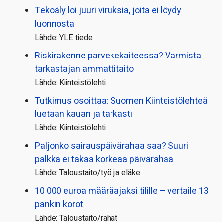
Tekoäly loi juuri viruksia, joita ei löydy
luonnosta
Lähde: YLE tiede
Riskirakenne parvekekaiteessa? Varmista
tarkastajan ammattitaito
Lähde: Kiinteistölehti
Tutkimus osoittaa: Suomen Kiinteistölehteä
luetaan kauan ja tarkasti
Lähde: Kiinteistölehti
Paljonko sairauspäivä­rahaa saa? Suuri
palkka ei takaa korkeaa päivärahaa
Lähde: Taloustaito/työ ja eläke
10 000 euroa määräajaksi tilille – vertaile 13
pankin korot
Lähde: Taloustaito/rahat