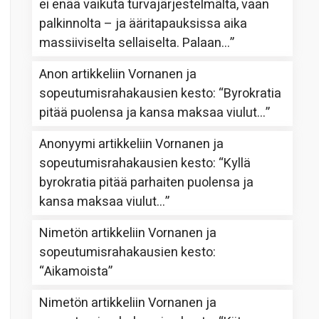
ei enää vaikuta turvajärjestelmältä, vaan
palkinnolta – ja ääritapauksissa aika
massiiviselta sellaiselta. Palaan…
”
Anon
artikkeliin
Vornanen ja
sopeutumisrahakausien kesto
: “
Byrokratia
pitää puolensa ja kansa maksaa viulut…
”
Anonyymi
artikkeliin
Vornanen ja
sopeutumisrahakausien kesto
: “
Kyllä
byrokratia pitää parhaiten puolensa ja
kansa maksaa viulut…
”
Nimetön
artikkeliin
Vornanen ja
sopeutumisrahakausien kesto
:
“
Aikamoista
”
Nimetön
artikkeliin
Vornanen ja