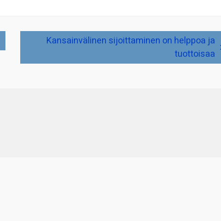
Kansainvälinen sijoittaminen on helppoa ja
tuottoisaa