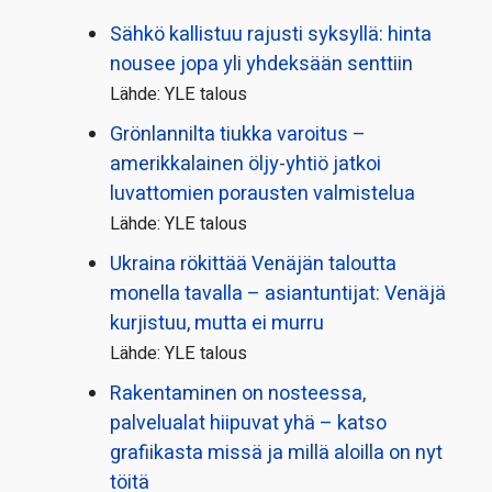
Sähkö kallistuu rajusti syksyllä: hinta
nousee jopa yli yhdeksään senttiin
Lähde: YLE talous
Grönlannilta tiukka varoitus –
amerikkalainen öljy-yhtiö jatkoi
luvattomien porausten valmistelua
Lähde: YLE talous
Ukraina rökittää Venäjän taloutta
monella tavalla – asiantuntijat: Venäjä
kurjistuu, mutta ei murru
Lähde: YLE talous
Rakentaminen on nosteessa,
palvelualat hiipuvat yhä – katso
grafiikasta missä ja millä aloilla on nyt
töitä