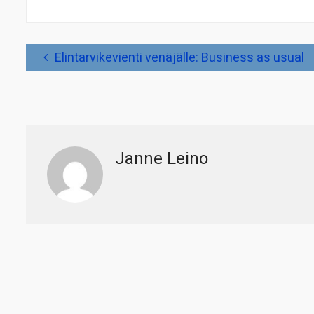
Artikkelien
Elintarvikevienti venäjälle: Business as usual
selaus
Janne Leino