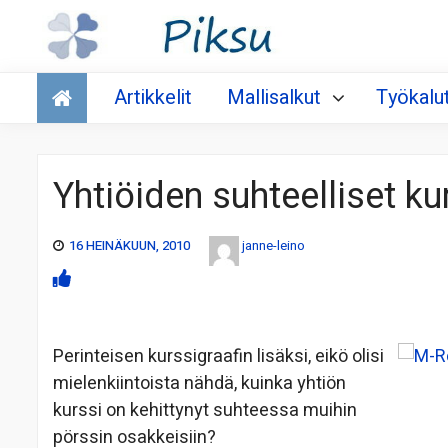
Talous
Artikkelit
Mallisalkut
Työkalu
Yhtiöiden suhteelliset ku
16 HEINÄKUUN, 2010
janne-leino
Perinteisen kurssigraafin lisäksi, eikö olisi
mielenkiintoista nähdä, kuinka yhtiön
kurssi on kehittynyt suhteessa muihin
pörssin osakkeisiin?