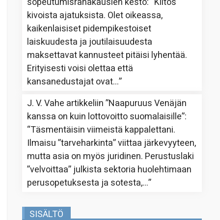
sopeutumisrahakausien kesto
: “
Kiitos
kivoista ajatuksista. Olet oikeassa,
kaikenlaisiset pidempikestoiset
laiskuudesta ja joutilaisuudesta
maksettavat kannusteet pitäisi lyhentää.
Erityisesti voisi olettaa että
kansanedustajat ovat…
”
J. V. Vahe
artikkeliin
”Naapuruus Venäjän
kanssa on kuin lottovoitto suomalaisille”
:
“
Täsmentäisin viimeistä kappalettani.
Ilmaisu ”tarveharkinta” viittaa järkevyyteen,
mutta asia on myös juridinen. Perustuslaki
”velvoittaa” julkista sektoria huolehtimaan
perusopetuksesta ja sotesta,…
”
SISÄLTÖ