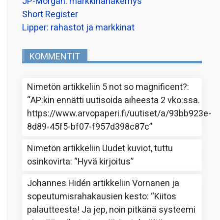
JP-Morgan: markkinanäkemys
Short Register
Lipper: rahastot ja markkinat
KOMMENTIT
Nimetön
artikkeliin
5 not so magnificent?
:
“
AP:kin ennätti uutisoida aiheesta 2 vko:ssa.
https://www.arvopaperi.fi/uutiset/a/93bb923e-
8d89-45f5-bf07-f957d398c87c
”
Nimetön
artikkeliin
Uudet kuviot, tuttu
osinkovirta
: “
Hyvä kirjoitus
”
Johannes Hidén
artikkeliin
Vornanen ja
sopeutumisrahakausien kesto
: “
Kiitos
palautteesta! Ja jep, noin pitkänä systeemi