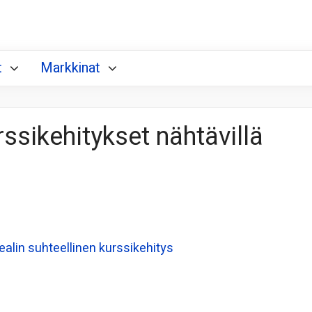
t
Markkinat
rssikehitykset nähtävillä