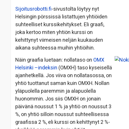
Sijoitusrobotti.fi
-sivustolta löytyy nyt
Helsingin pörssissä listattujen yhtiöiden
suhteelliset kurssikehitykset. Eli graafi,
joka kertoo miten yhtiön kurssi on
kehittynyt viimeisen neljän kuukauden
aikana suhteessa muihin yhtiöihin.
Näin graafia luetaan: nollataso on
OMX
Helsinki –indeksin
(OMXH) taso kyseisellä
ajanhetkellä. Jos viiva on nollatasossa, on
yhtiö tuottanut saman kuin OMXH. Nollan
yläpuolella paremmin ja alapuolella
huonommin. Jos siis OMXH on jonain
päivänä noussut 1 % ja yhtiö on noussut 3
%, on yhtiö silloin noussut suhteellisessa
graafissa 2 %, eli kurssi on kehittynyt 2 %-