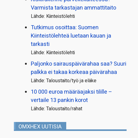
Varmista tarkastajan ammattitaito
Lähde: Kiinteistölehti
Tutkimus osoittaa: Suomen
Kiinteistölehteä luetaan kauan ja
tarkasti
Lähde: Kiinteistölehti
Paljonko sairauspäivä­rahaa saa? Suuri
palkka ei takaa korkeaa päivärahaa
Lähde: Taloustaito/työ ja eläke
10 000 euroa määräajaksi tilille –
vertaile 13 pankin korot
Lähde: Taloustaito/rahat
OMXHEX UUTISIA