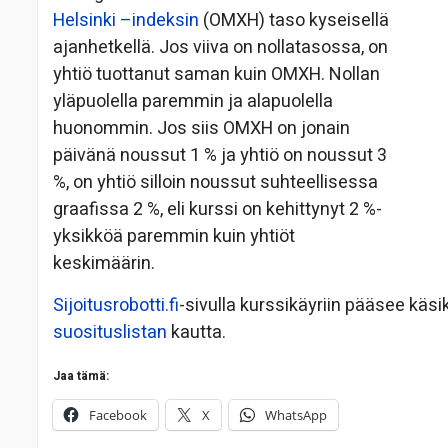
Helsinki –indeksin
(OMXH) taso kyseisellä
ajanhetkellä. Jos viiva on nollatasossa, on
yhtiö tuottanut saman kuin OMXH. Nollan
yläpuolella paremmin ja alapuolella
huonommin. Jos siis OMXH on jonain
päivänä noussut 1 % ja yhtiö on noussut 3
%, on yhtiö silloin noussut suhteellisessa
graafissa 2 %, eli kurssi on kehittynyt 2 %-
yksikköä paremmin kuin yhtiöt
keskimäärin.
Sijoitusrobotti.fi
-sivulla kurssikäyriin pääsee käsi
suosituslistan
kautta.
Jaa tämä:
Facebook
X
WhatsApp