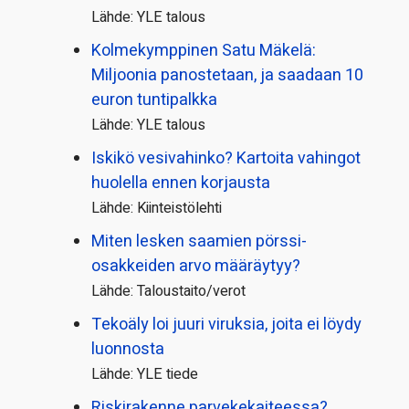
Lähde: YLE talous
Kolmekymppinen Satu Mäkelä:
Miljoonia panostetaan, ja saadaan 10
euron tuntipalkka
Lähde: YLE talous
Iskikö vesivahinko? Kartoita vahingot
huolella ennen korjausta
Lähde: Kiinteistölehti
Miten lesken saamien pörssi­
osakkeiden arvo määräytyy?
Lähde: Taloustaito/verot
Tekoäly loi juuri viruksia, joita ei löydy
luonnosta
Lähde: YLE tiede
Riskirakenne parvekekaiteessa?