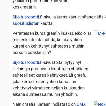
yksikköä paremmin kuin yhtiöt
keskimäärin.
Sijoitusrobotti.fi
-sivulla kurssikäyriin pääsee käsi
suosituslistan
kautta.
Perinteisen kurssigraafin lisäksi, eikö olisi
mielenkiintoista nähdä, kuinka yhtiön
kurssi on kehittynyt suhteessa muihin
pörssin osakkeisiin?
Sijoitusrobotti.fi
-sivustolta löytyy nyt
Helsingin pörssissä listattujen yhtiöiden
suhteelliset kurssikehitykset. Eli graafi,
joka kertoo miten yhtiön kurssi on
kehittynyt viimeisen neljän kuukauden
aikana suhteessa muihin yhtiöihin.
Näin graafia luetaan: nollataso on
OMX