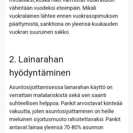
mittaisiksi, koska näin varmistat vuokratulon
vähintään vuodeksi eteenpäin. Mikäli
vuokralainen lähtee ennen vuokrasopimuksen
päättymistä, sanktiona on yleensä kuukauden
vuokran suuruinen sakko.
2. Lainarahan
hyödyntäminen
Asuntosijoittamisessa lainarahan käyttö on
verrattain matalariskistä sekä sen saanti
suhteellisen helppoa. Pankit arvostavat kiinteää
vakuutta, joten asuntosijoittaminen on heille
mieluinen sijoitusmuoto rahoitettavaksi. Pankit
antavat lainaa yleensä 70-80% asunnon