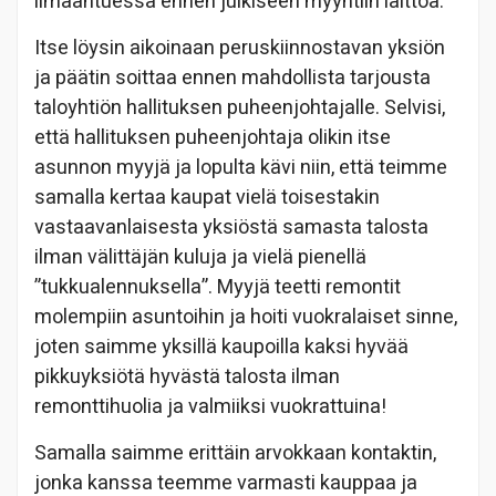
ilmaantuessa ennen julkiseen myyntiin laittoa.
Itse löysin aikoinaan peruskiinnostavan yksiön
ja päätin soittaa ennen mahdollista tarjousta
taloyhtiön hallituksen puheenjohtajalle. Selvisi,
että hallituksen puheenjohtaja olikin itse
asunnon myyjä ja lopulta kävi niin, että teimme
samalla kertaa kaupat vielä toisestakin
vastaavanlaisesta yksiöstä samasta talosta
ilman välittäjän kuluja ja vielä pienellä
”tukkualennuksella”. Myyjä teetti remontit
molempiin asuntoihin ja hoiti vuokralaiset sinne,
joten saimme yksillä kaupoilla kaksi hyvää
pikkuyksiötä hyvästä talosta ilman
remonttihuolia ja valmiiksi vuokrattuina!
Samalla saimme erittäin arvokkaan kontaktin,
jonka kanssa teemme varmasti kauppaa ja