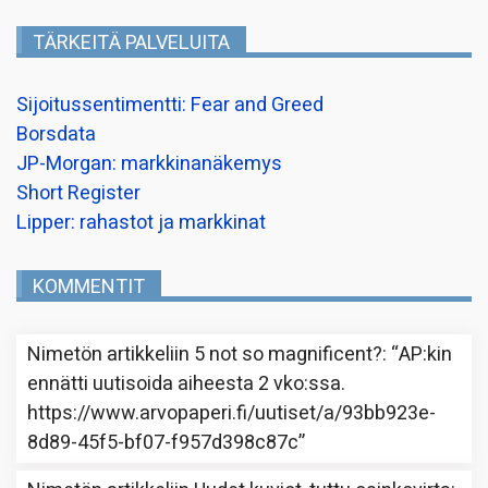
TÄRKEITÄ PALVELUITA
Sijoitussentimentti: Fear and Greed
Borsdata
JP-Morgan: markkinanäkemys
Short Register
Lipper: rahastot ja markkinat
KOMMENTIT
Nimetön
artikkeliin
5 not so magnificent?
: “
AP:kin
ennätti uutisoida aiheesta 2 vko:ssa.
https://www.arvopaperi.fi/uutiset/a/93bb923e-
8d89-45f5-bf07-f957d398c87c
”