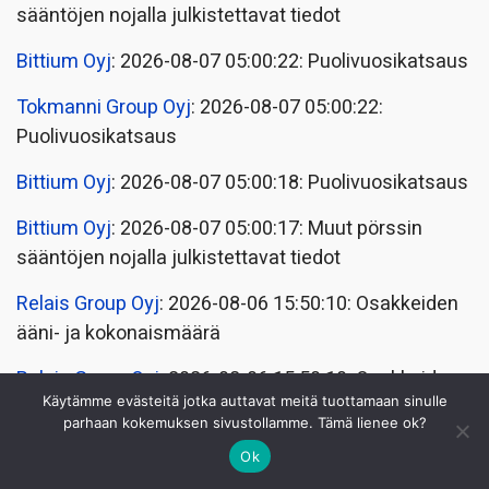
sääntöjen nojalla julkistettavat tiedot
Bittium Oyj
: 2026-08-07 05:00:22: Puolivuosikatsaus
Tokmanni Group Oyj
: 2026-08-07 05:00:22:
Puolivuosikatsaus
Bittium Oyj
: 2026-08-07 05:00:18: Puolivuosikatsaus
Bittium Oyj
: 2026-08-07 05:00:17: Muut pörssin
sääntöjen nojalla julkistettavat tiedot
Relais Group Oyj
: 2026-08-06 15:50:10: Osakkeiden
ääni- ja kokonaismäärä
Relais Group Oyj
: 2026-08-06 15:50:10: Osakkeiden
Käytämme evästeitä jotka auttavat meitä tuottamaan sinulle
ääni- ja kokonaismäärä
parhaan kokemuksen sivustollamme. Tämä lienee ok?
GRK Infra Oyj
: 2026-08-06 12:30:14: Sisäpiiritieto
Ok