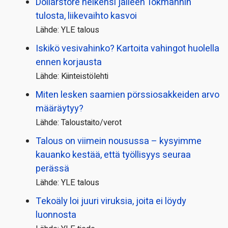
Dollarstore heikensi jälleen Tokmannin
tulosta, liikevaihto kasvoi
Lähde: YLE talous
Iskikö vesivahinko? Kartoita vahingot huolella
ennen korjausta
Lähde: Kiinteistölehti
Miten lesken saamien pörssi­osakkeiden arvo
määräytyy?
Lähde: Taloustaito/verot
Talous on viimein nousussa – kysyimme
kauanko kestää, että työllisyys seuraa
perässä
Lähde: YLE talous
Tekoäly loi juuri viruksia, joita ei löydy
luonnosta