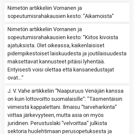
Nimetön
artikkeliin
Vornanen ja
sopeutumisrahakausien kesto
: “
Aikamoista
”
Nimetön
artikkeliin
Vornanen ja
sopeutumisrahakausien kesto
: “
Kiitos kivoista
ajatuksista. Olet oikeassa, kaikenlaisiset
pidempikestoiset laiskuudesta ja joutilaisuudesta
maksettavat kannusteet pitäisi lyhentää.
Erityisesti voisi olettaa että kansanedustajat
ovat…
”
J. V. Vahe
artikkeliin
”Naapuruus Venäjän kanssa
on kuin lottovoitto suomalaisille”
: “
Täsmentäisin
viimeistä kappalettani. Ilmaisu ”tarveharkinta”
viittaa järkevyyteen, mutta asia on myös
juridinen. Perustuslaki ”velvoittaa” julkista
sektoria huolehtimaan perusopetuksesta ja