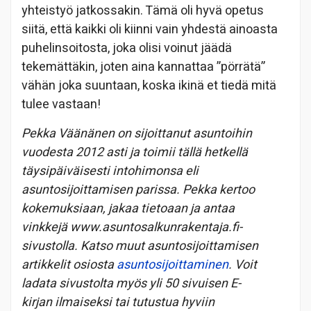
yhteistyö jatkossakin. Tämä oli hyvä opetus
siitä, että kaikki oli kiinni vain yhdestä ainoasta
puhelinsoitosta, joka olisi voinut jäädä
tekemättäkin, joten aina kannattaa ”pörrätä”
vähän joka suuntaan, koska ikinä et tiedä mitä
tulee vastaan!
Pekka Väänänen on sijoittanut asuntoihin
vuodesta 2012 asti ja toimii tällä hetkellä
täysipäiväisesti intohimonsa eli
asuntosijoittamisen parissa. Pekka kertoo
kokemuksiaan, jakaa tietoaan ja antaa
vinkkejä www.asuntosalkunrakentaja.fi-
sivustolla. Katso muut asuntosijoittamisen
artikkelit osiosta
asuntosijoittaminen
. Voit
ladata sivustolta myös yli 50 sivuisen E-
kirjan ilmaiseksi tai tutustua hyviin