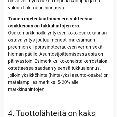
oleva voi myös hakea nopeaa kauppaa ja on
valmis tinkimään hinnassa.
Toinen mielenkiintoinen ero suhteessa
osakkeisiin on tukkuhintojen ero.
Osakemarkkinoilla yrityksen koko osakekannan
ostava yritys joutuu monesti maksamaan
preemion eli pörssinoteerauksen verran sekä
hieman päälle. Asuntosijoittamisessa asia on
päinvastoin. Esimerkiksi kokonaista kerrostaloa
ostettaessa saadaan yleensä tukkualennus,
jolloin yksikköhinta (hinta/yksi asunto-osake) on
matalampi, esimerkiksi 5-20% alle
markkinahintojen.
4. Tuottolähteitä on kaksi