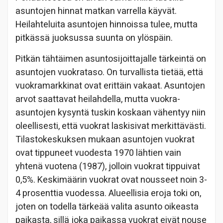
asuntojen hinnat matkan varrella käyvät.
Heilahteluita asuntojen hinnoissa tulee, mutta
pitkässä juoksussa suunta on ylöspäin.
Pitkän tähtäimen asuntosijoittajalle tärkeintä on
asuntojen vuokrataso. On turvallista tietää, että
vuokramarkkinat ovat erittäin vakaat. Asuntojen
arvot saattavat heilahdella, mutta vuokra-
asuntojen kysyntä tuskin koskaan vähentyy niin
oleellisesti, että vuokrat laskisivat merkittävästi.
Tilastokeskuksen mukaan asuntojen vuokrat
ovat tippuneet vuodesta 1970 lähtien vain
yhtenä vuotena (1987), jolloin vuokrat tippuivat
0,5%. Keskimäärin vuokrat ovat nousseet noin 3-
4 prosenttia vuodessa. Alueellisia eroja toki on,
joten on todella tärkeää valita asunto oikeasta
paikasta, sillä joka paikassa vuokrat eivät nouse