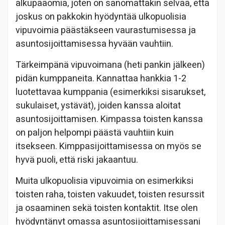
alkupääomia, joten on sanomattakin selvää, että
joskus on pakkokin hyödyntää ulkopuolisia
vipuvoimia päästäkseen vaurastumisessa ja
asuntosijoittamisessa hyvään vauhtiin.
Tärkeimpänä vipuvoimana (heti pankin jälkeen)
pidän kumppaneita. Kannattaa hankkia 1-2
luotettavaa kumppania (esimerkiksi sisarukset,
sukulaiset, ystävät), joiden kanssa aloitat
asuntosijoittamisen. Kimpassa toisten kanssa
on paljon helpompi päästä vauhtiin kuin
itsekseen. Kimppasijoittamisessa on myös se
hyvä puoli, että riski jakaantuu.
Muita ulkopuolisia vipuvoimia on esimerkiksi
toisten raha, toisten vakuudet, toisten resurssit
ja osaaminen sekä toisten kontaktit. Itse olen
hyödyntänyt omassa asuntosijoittamisessani