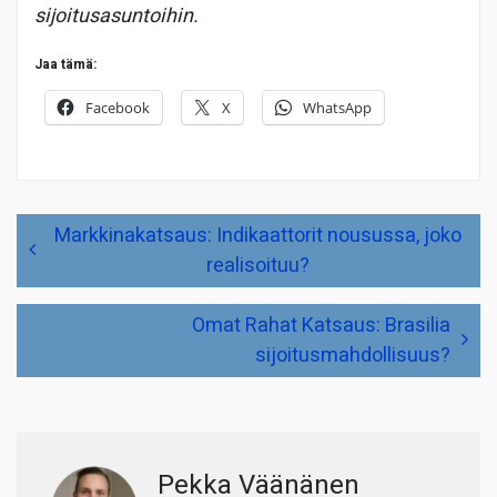
sijoitusasuntoihin.
Jaa tämä:
Facebook
X
WhatsApp
Artikkelien
Markkinakatsaus: Indikaattorit nousussa, joko
selaus
realisoituu?
Omat Rahat Katsaus: Brasilia
sijoitusmahdollisuus?
Pekka Väänänen