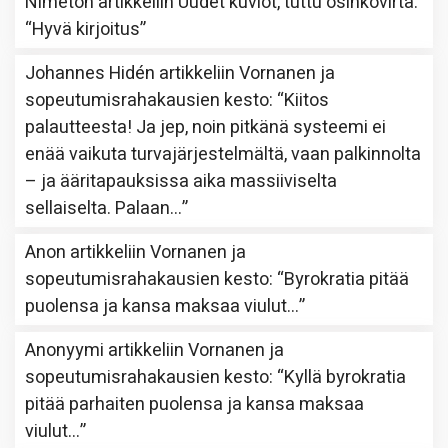
Nimetön
artikkeliin
Uudet kuviot, tuttu osinkovirta
:
“
Hyvä kirjoitus
”
Johannes Hidén
artikkeliin
Vornanen ja
sopeutumisrahakausien kesto
: “
Kiitos
palautteesta! Ja jep, noin pitkänä systeemi ei
enää vaikuta turvajärjestelmältä, vaan palkinnolta
– ja ääritapauksissa aika massiiviselta
sellaiselta. Palaan…
”
Anon
artikkeliin
Vornanen ja
sopeutumisrahakausien kesto
: “
Byrokratia pitää
puolensa ja kansa maksaa viulut…
”
Anonyymi
artikkeliin
Vornanen ja
sopeutumisrahakausien kesto
: “
Kyllä byrokratia
pitää parhaiten puolensa ja kansa maksaa
viulut…
”