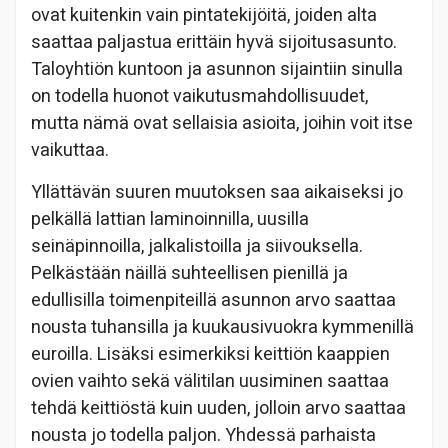
ovat kuitenkin vain pintatekijöitä, joiden alta
saattaa paljastua erittäin hyvä sijoitusasunto.
Taloyhtiön kuntoon ja asunnon sijaintiin sinulla
on todella huonot vaikutusmahdollisuudet,
mutta nämä ovat sellaisia asioita, joihin voit itse
vaikuttaa.
Yllättävän suuren muutoksen saa aikaiseksi jo
pelkällä lattian laminoinnilla, uusilla
seinäpinnoilla, jalkalistoilla ja siivouksella.
Pelkästään näillä suhteellisen pienillä ja
edullisilla toimenpiteillä asunnon arvo saattaa
nousta tuhansilla ja kuukausivuokra kymmenillä
euroilla. Lisäksi esimerkiksi keittiön kaappien
ovien vaihto sekä välitilan uusiminen saattaa
tehdä keittiöstä kuin uuden, jolloin arvo saattaa
nousta jo todella paljon. Yhdessä parhaista