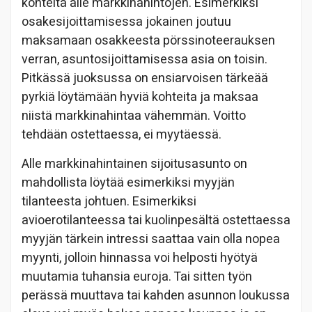
kohteita alle markkinahintojen. Esimerkiksi
osakesijoittamisessa jokainen joutuu
maksamaan osakkeesta pörssinoteerauksen
verran, asuntosijoittamisessa asia on toisin.
Pitkässä juoksussa on ensiarvoisen tärkeää
pyrkiä löytämään hyviä kohteita ja maksaa
niistä markkinahintaa vähemmän. Voitto
tehdään ostettaessa, ei myytäessä.
Alle markkinahintainen sijoitusasunto on
mahdollista löytää esimerkiksi myyjän
tilanteesta johtuen. Esimerkiksi
avioerotilanteessa tai kuolinpesältä ostettaessa
myyjän tärkein intressi saattaa vain olla nopea
myynti, jolloin hinnassa voi helposti hyötyä
muutamia tuhansia euroja. Tai sitten työn
perässä muuttava tai kahden asunnon loukussa