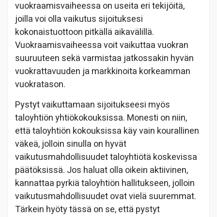
vuokraamisvaiheessa on useita eri tekijöitä,
joilla voi olla vaikutus sijoituksesi
kokonaistuottoon pitkällä aikavälillä.
Vuokraamisvaiheessa voit vaikuttaa vuokran
suuruuteen sekä varmistaa jatkossakin hyvän
vuokrattavuuden ja markkinoita korkeamman
vuokratason.
Pystyt vaikuttamaan sijoitukseesi myös
taloyhtiön yhtiökokouksissa. Monesti on niin,
että taloyhtiön kokouksissa käy vain kourallinen
väkeä, jolloin sinulla on hyvät
vaikutusmahdollisuudet taloyhtiötä koskevissa
päätöksissä. Jos haluat olla oikein aktiivinen,
kannattaa pyrkiä taloyhtiön hallitukseen, jolloin
vaikutusmahdollisuudet ovat vielä suuremmat.
Tärkein hyöty tässä on se, että pystyt