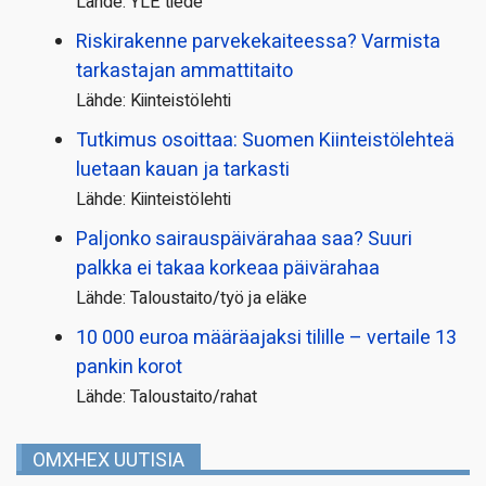
Lähde: YLE tiede
Riskirakenne parvekekaiteessa? Varmista
tarkastajan ammattitaito
Lähde: Kiinteistölehti
Tutkimus osoittaa: Suomen Kiinteistölehteä
luetaan kauan ja tarkasti
Lähde: Kiinteistölehti
Paljonko sairauspäivä­rahaa saa? Suuri
palkka ei takaa korkeaa päivärahaa
Lähde: Taloustaito/työ ja eläke
10 000 euroa määräajaksi tilille – vertaile 13
pankin korot
Lähde: Taloustaito/rahat
OMXHEX UUTISIA