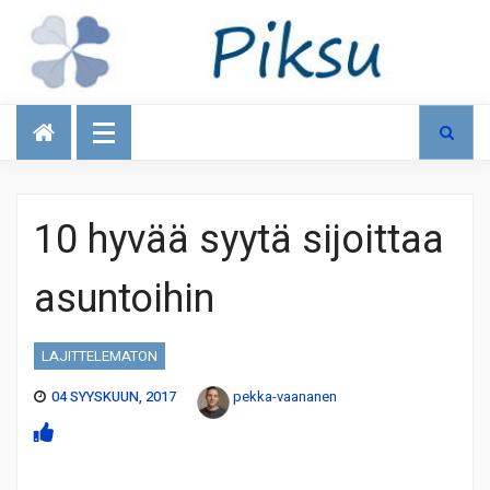
Talous
10 hyvää syytä sijoittaa
asuntoihin
LAJITTELEMATON
04 SYYSKUUN, 2017
pekka-vaananen