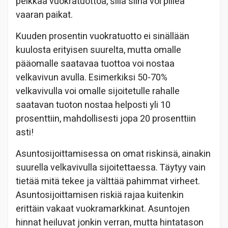
pelkkää vuokratuottoa, sillä siinä voi piileä
vaaran paikat.
Kuuden prosentin vuokratuotto ei sinällään
kuulosta erityisen suurelta, mutta omalle
pääomalle saatavaa tuottoa voi nostaa
velkavivun avulla. Esimerkiksi 50-70%
velkavivulla voi omalle sijoitetulle rahalle
saatavan tuoton nostaa helposti yli 10
prosenttiin, mahdollisesti jopa 20 prosenttiin
asti!
Asuntosijoittamisessa on omat riskinsä, ainakin
suurella velkavivulla sijoitettaessa. Täytyy vain
tietää mitä tekee ja välttää pahimmat virheet.
Asuntosijoittamisen riskiä rajaa kuitenkin
erittäin vakaat vuokramarkkinat. Asuntojen
hinnat heiluvat jonkin verran, mutta hintatason