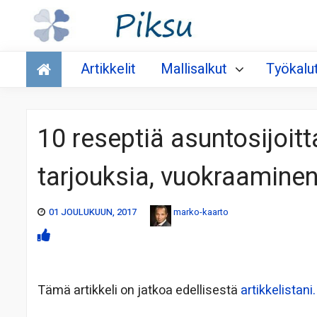
Talous
Artikkelit
Mallisalkut
Työkalu
10 reseptiä asuntosijoitt
tarjouksia, vuokraamine
01 JOULUKUUN, 2017
marko-kaarto
Tämä artikkeli on jatkoa edellisestä
artikkelistani.