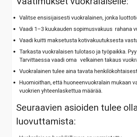
Vaatimukset vuokralaiselle:
Valitse ensisijaisesti vuokralainen, jonka luott
Vaadi 1–3 kuukauden sopimusvakuus rahana vuokr
Vaadi kuitti maksetusta kotivakuutuksesta vast
Tarkasta vuokralaisen tulotaso ja työpaikka. Py
Tarvittaessa vaadi oma velkainen takaus vuokra
Vuokralainen tulee aina tavata henkilökohtaises
Huomioithan, että huoneenvuokralain mukaan va
vuokrien yhteenlaskettua määrää.
Seuraavien asioiden tulee ol
luovuttamista: