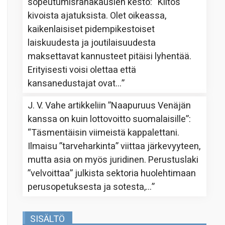
sopeutumisrahakausien kesto
: “
Kiitos
kivoista ajatuksista. Olet oikeassa,
kaikenlaisiset pidempikestoiset
laiskuudesta ja joutilaisuudesta
maksettavat kannusteet pitäisi lyhentää.
Erityisesti voisi olettaa että
kansanedustajat ovat…
”
J. V. Vahe
artikkeliin
”Naapuruus Venäjän
kanssa on kuin lottovoitto suomalaisille”
:
“
Täsmentäisin viimeistä kappalettani.
Ilmaisu ”tarveharkinta” viittaa järkevyyteen,
mutta asia on myös juridinen. Perustuslaki
”velvoittaa” julkista sektoria huolehtimaan
perusopetuksesta ja sotesta,…
”
SISÄLTÖ