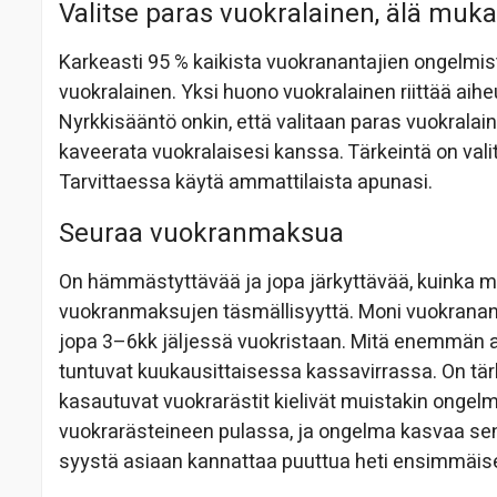
Valitse paras vuokralainen, älä muka
Karkeasti 95 % kaikista vuokranantajien ongelmist
vuokralainen. Yksi huono vuokralainen riittää ai
Nyrkkisääntö onkin, että valitaan paras vuokralain
kaveerata vuokralaisesi kanssa. Tärkeintä on valit
Tarvittaessa käytä ammattilaista apunasi.
Seuraa vuokranmaksua
On hämmästyttävää ja jopa järkyttävää, kuinka mo
vuokranmaksujen täsmällisyyttä. Moni vuokranan
jopa 3–6kk jäljessä vuokristaan. Mitä enemmän a
tuntuvat kuukausittaisessa kassavirrassa. On tä
kasautuvat vuokrarästit kielivät muistakin ongelmi
vuokrarästeineen pulassa, ja ongelma kasvaa sen
syystä asiaan kannattaa puuttua heti ensimmä