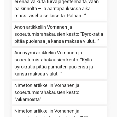
ei enää vaikuta turvajärjestelmältä, vaan
palkinnolta – ja ääritapauksissa aika
massiiviselta sellaiselta. Palaan…
”
Anon
artikkeliin
Vornanen ja
sopeutumisrahakausien kesto
: “
Byrokratia
pitää puolensa ja kansa maksaa viulut…
”
Anonyymi
artikkeliin
Vornanen ja
sopeutumisrahakausien kesto
: “
Kyllä
byrokratia pitää parhaiten puolensa ja
kansa maksaa viulut…
”
Nimetön
artikkeliin
Vornanen ja
sopeutumisrahakausien kesto
:
“
Aikamoista
”
Nimetön
artikkeliin
Vornanen ja