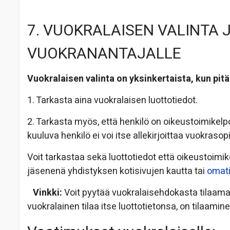
7. VUOKRALAISEN VALINTA 
VUOKRANANTAJALLE
Vuokralaisen valinta on yksinkertaista, kun pit
1. Tarkasta aina vuokralaisen luottotiedot.
2. Tarkasta myös, että henkilö on oikeustoimikelpo
kuuluva henkilö ei voi itse allekirjoittaa vuokraso
Voit tarkastaa sekä luottotiedot että oikeustoim
jäsenenä yhdistyksen kotisivujen kautta tai
omati
Vinkki:
Voit pyytää vuokralaisehdokasta tilaamaa
vuokralainen tilaa itse luottotietonsa, on tilaam