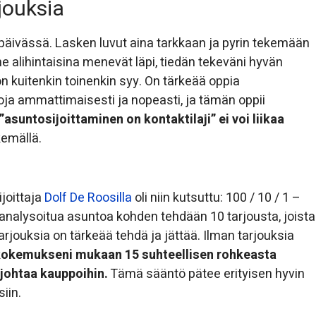
jouksia
päivässä. Lasken luvut aina tarkkaan ja pyrin tekemään
s ne alihintaisina menevät läpi, tiedän tekeväni hyvän
 kuitenkin toinenkin syy. On tärkeää oppia
oja ammattimaisesti ja nopeasti, ja tämän oppii
”asuntosijoittaminen on kontaktilaji” ei voi liikaa
kemällä.
ijoittaja
Dolf De Roosilla
oli niin kutsuttu: 100 / 10 / 1 –
a analysoitua asuntoa kohden tehdään 10 tarjousta, joista
rjouksia on tärkeää tehdä ja jättää. Ilman tarjouksia
okemukseni mukaan 15 suhteellisen rohkeasta
 johtaa kauppoihin.
Tämä sääntö pätee erityisen hyvin
iin.