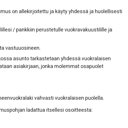
pimus on allekirjoitettu ja käyty yhdessä ja huolellisesti
esi / pankkiin perustetulle vuokravakuustilille ja
ta vastuuosineen.
 jossa asunto tarkastetaan yhdessä vuokralaisen
uvataan asiakirjaan, jonka molemmat osapuolet
eenvuokralaki vahvasti vuokralaisen puolella.
imuspohjan ladattua itsellesi osoitteesta: