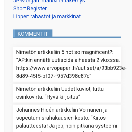
JP-Morgan: markkinanäkemys
Short Register
Lipper: rahastot ja markkinat
KOMMENTIT
Nimetön
artikkeliin
5 not so magnificent?
:
“
AP:kin ennätti uutisoida aiheesta 2 vko:ssa.
https://www.arvopaperi.fi/uutiset/a/93bb923e-
8d89-45f5-bf07-f957d398c87c
”
Nimetön
artikkeliin
Uudet kuviot, tuttu
osinkovirta
: “
Hyvä kirjoitus
”
Johannes Hidén
artikkeliin
Vornanen ja
sopeutumisrahakausien kesto
: “
Kiitos
palautteesta! Ja jep, noin pitkänä systeemi