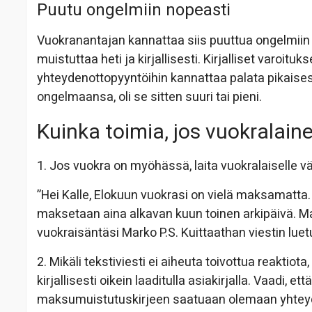
Puutu ongelmiin nopeasti
Vuokranantajan kannattaa siis puuttua ongelmiin 
muistuttaa heti ja kirjallisesti. Kirjalliset varoit
yhteydenottopyyntöihin kannattaa palata pikaise
ongelmaansa, oli se sitten suuri tai pieni.
Kuinka toimia, jos vuokralai
1. Jos vuokra on myöhässä, laita vuokralaiselle vä
”Hei Kalle, Elokuun vuokrasi on vielä maksamatt
maksetaan aina alkavan kuun toinen arkipäivä. Mak
vuokraisäntäsi Marko P.S. Kuittaathan viestin luet
2. Mikäli tekstiviesti ei aiheuta toivottua reakti
kirjallisesti oikein laaditulla asiakirjalla. Vaadi, 
maksumuistutuskirjeen saatuaan olemaan yhteydes