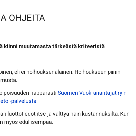
JA OHJEITA
ää kiinni muutamasta tärkeästä kriteeristä
inen, eli ei holhouksenalainen. Holhoukseen piiriin
pimusta.
ikelpoisuuden näppärästi
Suomen Vuokranantajat ry:n
eto -palvelusta.
n luottotiedot itse ja välttyä näin kustannuksilta. Kun
inen myös edullisempaa.