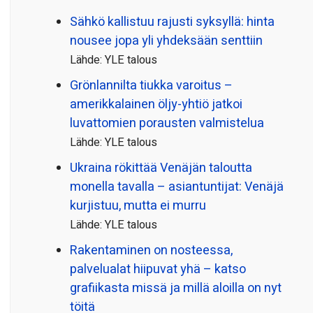
Sähkö kallistuu rajusti syksyllä: hinta
nousee jopa yli yhdeksään senttiin
Lähde: YLE talous
Grönlannilta tiukka varoitus –
amerikkalainen öljy-yhtiö jatkoi
luvattomien porausten valmistelua
Lähde: YLE talous
Ukraina rökittää Venäjän taloutta
monella tavalla – asiantuntijat: Venäjä
kurjistuu, mutta ei murru
Lähde: YLE talous
Rakentaminen on nosteessa,
palvelualat hiipuvat yhä – katso
grafiikasta missä ja millä aloilla on nyt
töitä