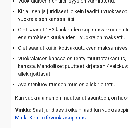
Vuokralaisen henkilöllisyys on varmistettu.
Kirjallinen ja juridisesti oikein laadittu vuokraso
vuokralaisen kanssa läpi.
Olet saanut 1–3 kuukauden sopimusvakuuden tilill
ensimmäisen kuukauden vuokra on maksettu.
Olet saanut kuitin kotivakuutuksen maksamises
Vuokralaisen kanssa on tehty muuttotarkastus,
kanssa. Mahdolliset puutteet kirjataan / valok
allekirjoittavat.
Avaintenluovutussopimus on allekirjoitettu.
Kun vuokralainen on muuttanut asuntoon, on huon
Vinkki:
Saat juridisesti oikein laaditun vuokrasop
MarkoKaarto.fi/vuokrasopimus