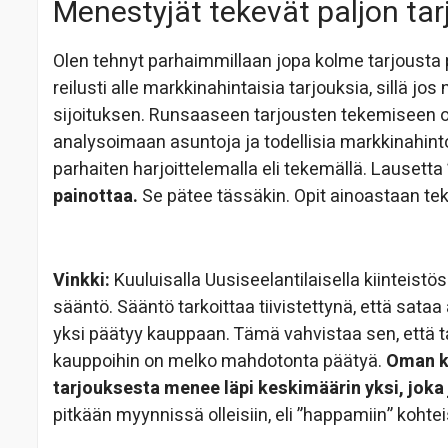
Menestyjät tekevät paljon tar
Olen tehnyt parhaimmillaan jopa kolme tarjousta 
reilusti alle markkinahintaisia tarjouksia, sillä jo
sijoituksen. Runsaaseen tarjousten tekemiseen on
analysoimaan asuntoja ja todellisia markkinahint
parhaiten harjoittelemalla eli tekemällä. Lausetta
painottaa.
Se pätee tässäkin. Opit ainoastaan te
Vinkki:
Kuuluisalla Uusiseelantilaisella kiinteistös
sääntö. Sääntö tarkoittaa tiivistettynä, että sata
yksi päätyy kauppaan. Tämä vahvistaa sen, että ta
kauppoihin on melko mahdotonta päätyä.
Oman k
tarjouksesta menee läpi keskimäärin yksi, joka
pitkään myynnissä olleisiin, eli ”happamiin” kohteis