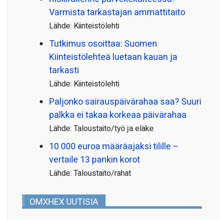
Varmista tarkastajan ammattitaito
Lähde: Kiinteistölehti
Tutkimus osoittaa: Suomen
Kiinteistölehteä luetaan kauan ja
tarkasti
Lähde: Kiinteistölehti
Paljonko sairauspäivä­rahaa saa? Suuri
palkka ei takaa korkeaa päivärahaa
Lähde: Taloustaito/työ ja eläke
10 000 euroa määräajaksi tilille –
vertaile 13 pankin korot
Lähde: Taloustaito/rahat
OMXHEX UUTISIA