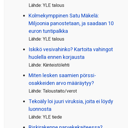
Lähde: YLE talous
Kolmekymppinen Satu Mäkelä:
Miljoonia panostetaan, ja saadaan 10
euron tuntipalkka
Lähde: YLE talous
Iskikö vesivahinko? Kartoita vahingot
huolella ennen korjausta
Lähde: Kiinteistölehti
Miten lesken saamien pörssi­
osakkeiden arvo määräytyy?
Lähde: Taloustaito/verot
Tekoäly loi juuri viruksia, joita ei löydy
luonnosta
Lähde: YLE tiede
Riskirakenne parvekekaiteessa?