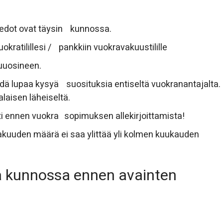
otiedot ovat täysin kunnossa.
atilillesi / pankkiin vuokravakuustilille
uuosineen.
ydä lupaa kysyä suosituksia entiseltä vuokranantajalta.
laisen läheiseltä.
ti ennen vuokra sopimuksen allekirjoittamista!
kuuden määrä ei saa ylittää yli kolmen kuukauden
la kunnossa ennen avainten