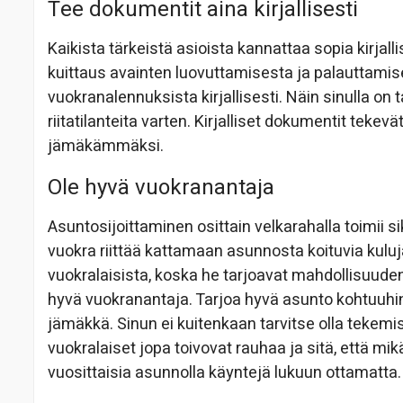
Tee dokumentit aina kirjallisesti
Kaikista tärkeistä asioista kannattaa sopia kirjalli
kuittaus avainten luovuttamisesta ja palauttamis
vuokranalennuksista kirjallisesti. Näin sinulla on t
riitatilanteita varten. Kirjalliset dokumentit tekev
jämäkämmäksi.
Ole hyvä vuokranantaja
Asuntosijoittaminen osittain velkarahalla toimii 
vuokra riittää kattamaan asunnosta koituvia kulu
vuokralaisista, koska he tarjoavat mahdollisuuden
hyvä vuokranantaja. Tarjoa hyvä asunto kohtuuhinna
jämäkkä. Sinun ei kuitenkaan tarvitse olla teke
vuokralaiset jopa toivovat rauhaa ja sitä, että mi
vuosittaisia asunnolla käyntejä lukuun ottamatta.