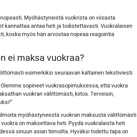
nopeasti. Myöhästyneistä vuokrista on viisasta
ukset kannattaa antaa heti ja todistettavasti. Vuokralaisen
sti, koska myös hän arvostaa nopeaa reagointia
nen ei maksa vuokraa?
littömästi esimerkiksi seuraavan kaltainen tekstiviesti:
a. Olemme sopineet vuokrasopimuksessa, että vuokra
sathan vuokran välittömästi, kiitos. Terveisin,
uksi!”
ota, ilmoita myöhästyneestä vuokran maksusta välittömästi
että vuokra on maksettava heti. Pyydä vuokralaista heti
sä sinuun asian tiimoilta. Hyväksi todettu tapa on