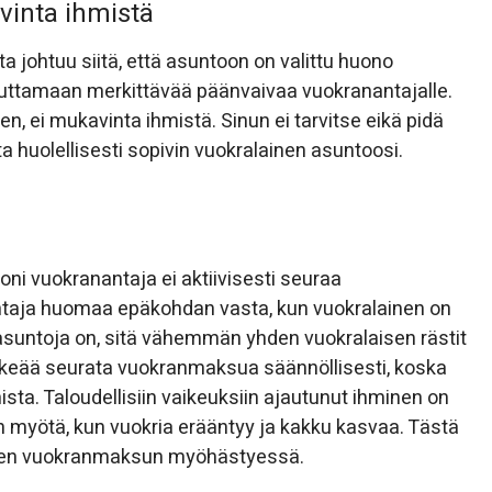
vinta ihmistä
a johtuu siitä, että asuntoon on valittu huono
heuttamaan merkittävää päänvaivaa vuokranantajalle.
en, ei mukavinta ihmistä. Sinun ei tarvitse eikä pidä
a huolellisesti sopivin vuokralainen asuntoosi.
ni vuokranantaja ei aktiivisesti seuraa
taja huomaa epäkohdan vasta, kun vuokralainen on
suntoja on, sitä vähemmän yhden vuokralaisen rästit
rkeää seurata vuokranmaksua säännöllisesti, koska
sta. Taloudellisiin vaikeuksiin ajautunut ihminen on
 myötä, kun vuokria erääntyy ja kakku kasvaa. Tästä
isen vuokranmaksun myöhästyessä.