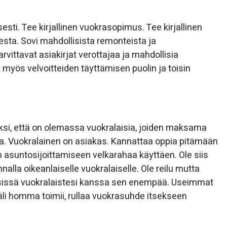
sesti. Tee kirjallinen vuokrasopimus. Tee kirjallinen
esta. Sovi mahdollisista remonteista ja
arvittavat asiakirjat verottajaa ja mahdollisia
ät myös velvoitteiden täyttämisen puolin ja toisin
siksi, että on olemassa vuokralaisia, joiden maksama
ja. Vuokralainen on asiakas. Kannattaa oppia pitämään
 asuntosijoittamiseen velkarahaa käyttäen. Ole siis
lla oikeanlaiselle vuokralaiselle. Ole reilu mutta
misissä vuokralaistesi kanssa sen enempää. Useimmat
käli homma toimii, rullaa vuokrasuhde itsekseen