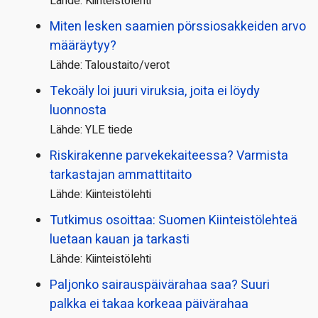
Lähde: Kiinteistölehti
Miten lesken saamien pörssi­osakkeiden arvo
määräytyy?
Lähde: Taloustaito/verot
Tekoäly loi juuri viruksia, joita ei löydy
luonnosta
Lähde: YLE tiede
Riskirakenne parvekekaiteessa? Varmista
tarkastajan ammattitaito
Lähde: Kiinteistölehti
Tutkimus osoittaa: Suomen Kiinteistölehteä
luetaan kauan ja tarkasti
Lähde: Kiinteistölehti
Paljonko sairauspäivä­rahaa saa? Suuri
palkka ei takaa korkeaa päivärahaa