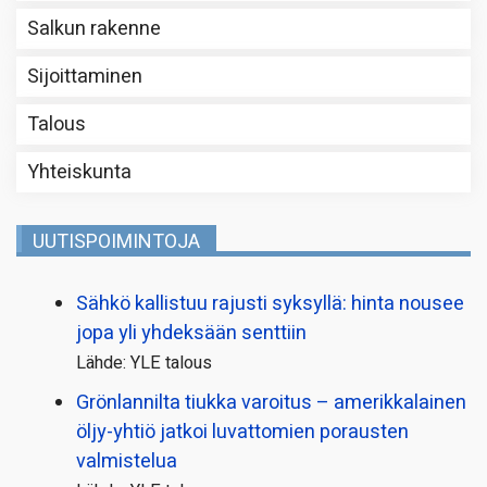
Salkun rakenne
Sijoittaminen
Talous
Yhteiskunta
UUTISPOIMINTOJA
Sähkö kallistuu rajusti syksyllä: hinta nousee
jopa yli yhdeksään senttiin
Lähde: YLE talous
Grönlannilta tiukka varoitus – amerikkalainen
öljy-yhtiö jatkoi luvattomien porausten
valmistelua