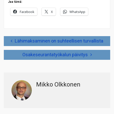
Jaa tämä:
Facebook
X
WhatsApp
Artikkelien
Lähimaksaminen on suhteellisen turvallista
selaus
Osakeseurantatyökalun päivitys
Mikko Olkkonen