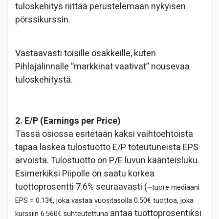
tuloskehitys riittää perustelemaan nykyisen
pörssikurssin.
Vastaavasti toisille osakkeille, kuten
Pihlajalinnalle ”markkinat vaativat” nousevaa
tuloskehitystä.
2. E/P (Earnings per Price)
Tässä osiossa esitetään kaksi vaihtoehtoista
tapaa laskea tulostuotto E/P toteutuneista EPS
arvoista. Tulostuotto on P/E luvun käänteisluku.
Esimerkiksi Piipolle on saatu korkea
tuottoprosentti 7.6% seuraavasti (
~tuore mediaani
EPS = 0.13€, joka vastaa vuositasolla 0.50€ tuottoa, joka
antaa tuottoprosentiksi
kurssiin 6.560€ suhteutettuna