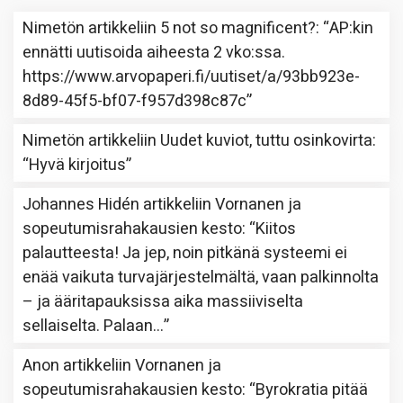
Nimetön
artikkeliin
5 not so magnificent?
: “
AP:kin
ennätti uutisoida aiheesta 2 vko:ssa.
https://www.arvopaperi.fi/uutiset/a/93bb923e-
8d89-45f5-bf07-f957d398c87c
”
Nimetön
artikkeliin
Uudet kuviot, tuttu osinkovirta
:
“
Hyvä kirjoitus
”
Johannes Hidén
artikkeliin
Vornanen ja
sopeutumisrahakausien kesto
: “
Kiitos
palautteesta! Ja jep, noin pitkänä systeemi ei
enää vaikuta turvajärjestelmältä, vaan palkinnolta
– ja ääritapauksissa aika massiiviselta
sellaiselta. Palaan…
”
Anon
artikkeliin
Vornanen ja
sopeutumisrahakausien kesto
: “
Byrokratia pitää