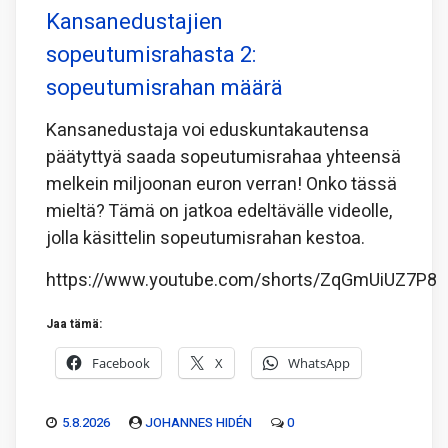
Kansanedustajien
sopeutumisrahasta 2:
sopeutumisrahan määrä
Kansanedustaja voi eduskuntakautensa
päätyttyä saada sopeutumisrahaa yhteensä
melkein miljoonan euron verran! Onko tässä
mieltä? Tämä on jatkoa edeltävälle videolle,
jolla käsittelin sopeutumisrahan kestoa.
https://www.youtube.com/shorts/ZqGmUiUZ7P8
Jaa tämä:
Facebook
X
WhatsApp
5.8.2026
JOHANNES HIDÉN
0