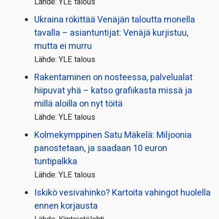
Lähde: YLE talous
Ukraina rökittää Venäjän taloutta monella
tavalla – asiantuntijat: Venäjä kurjistuu,
mutta ei murru
Lähde: YLE talous
Rakentaminen on nosteessa, palvelualat
hiipuvat yhä – katso grafiikasta missä ja
millä aloilla on nyt töitä
Lähde: YLE talous
Kolmekymppinen Satu Mäkelä: Miljoonia
panostetaan, ja saadaan 10 euron
tuntipalkka
Lähde: YLE talous
Iskikö vesivahinko? Kartoita vahingot huolella
ennen korjausta