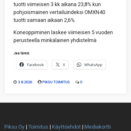
tuotti viimeisen 3 kk aikana 23,8% kun
pohjoismainen vertailuindeksi OMXN40
tuotti samaan aikaan 2,6%.
Koneoppiminen laskee viimeisen 5 vuoden
perusteella minkälainen yhdistelmä
Jaa tämä:
Facebook
X
WhatsApp
3.8.2026
PIKSU TOIMITUS
0
Piksu Oy
|
Toimitus
|
Käyttöehdot
|
Mediakortti