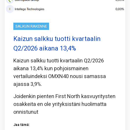
SALKUN RAKENNE
Kaizun salkku tuotti kvartaalin
Q2/2026 aikana 13,4%
Kaizun salkku tuotti kvartaalin Q2/2026
aikana 13,4% kun pohjoismainen
vertailuindeksi OMXN40 nousi samassa
ajassa 3,9%.
Joidenkin pienten First North kasvuyritysten
osakkeita en ole yrityksistäni huolimatta
onnistunut
Jaa tämä: