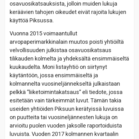
osavuosikatsauksista, jolloin muiden lukuja
keräävien tahojen oikeudet eivät rajoita lukujen
käyttöä Piksussa.
Vuonna 2015 voimaantullut
arvopaperimarkkinalain muutos poisti yhtiöiltä
velvollisuuden julkistaa osavuosikatsaus
tilikauden kolmelta ja yhdeksältä ensimmäiseltä
kuukaudelta. Moni listayhtiö on siirtynyt
käytäntöön, jossa ensimmäiseltä ja
kolmannelta vuosineljännekseltä julkaistaan
pelkkä ”liiketoimintakatsaus” eli tiedote, jossa
esitetään vain tärkeimmät luvut. Tämän takia
useiden yhtiöiden Piksuun kerätyissä luvuissa
on puutteita tai vuosineljännesten lukuja on
arvioitu puolen vuoden jaksolle raportoiduista
luvuista. Vuoden 2017 kolmannen kvartaalin