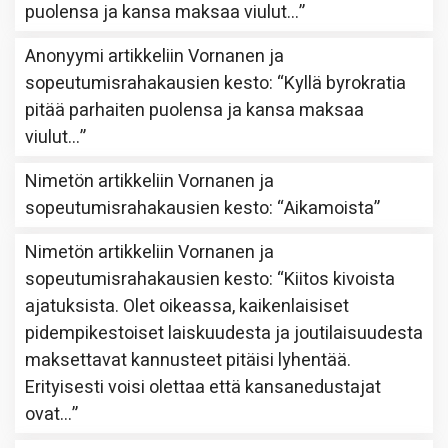
puolensa ja kansa maksaa viulut…
”
Anonyymi
artikkeliin
Vornanen ja
sopeutumisrahakausien kesto
: “
Kyllä byrokratia
pitää parhaiten puolensa ja kansa maksaa
viulut…
”
Nimetön
artikkeliin
Vornanen ja
sopeutumisrahakausien kesto
: “
Aikamoista
”
Nimetön
artikkeliin
Vornanen ja
sopeutumisrahakausien kesto
: “
Kiitos kivoista
ajatuksista. Olet oikeassa, kaikenlaisiset
pidempikestoiset laiskuudesta ja joutilaisuudesta
maksettavat kannusteet pitäisi lyhentää.
Erityisesti voisi olettaa että kansanedustajat
ovat…
”