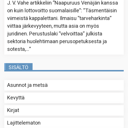
J. V. Vahe
artikkeliin
”Naapuruus Venäjän kanssa
on kuin lottovoitto suomalaisille”
: “
Täsmentäisin
viimeistä kappalettani. Ilmaisu ”tarveharkinta”
viittaa järkevyyteen, mutta asia on myös
juridinen. Perustuslaki ”velvoittaa” julkista
sektoria huolehtimaan perusopetuksesta ja
sotesta,…
”
SISÄLTÖ
Asunnot ja metsä
Kevyttä
Kirjat
Lajittelematon