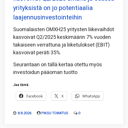
yrityksistä on jo potentiaalia
laajennusinvestointeihin
Suomalaisten OMXH25 yritysten liikevaihdot
kasvoivat Q2/2025 keskimäärin 7% vuoden
takaiseen verrattuna ja liiketulokset (EBIT)
kasvoivat peräti 35%.
Seurantaan on tällä kertaa otettu myös
investoidun pääoman tuotto
Jaa tämä:
Facebook
X
WhatsApp
8.8.2026
PIKSU TOIMITUS
0