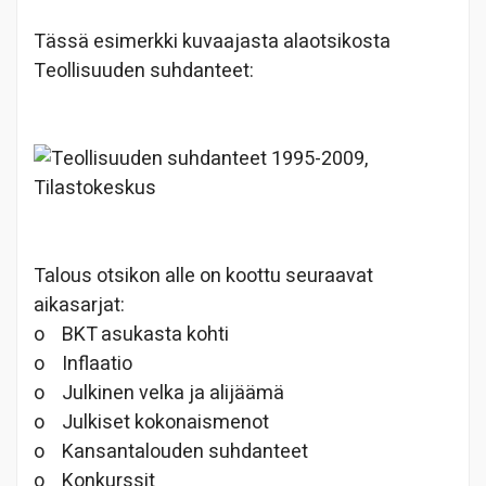
Tässä esimerkki kuvaajasta alaotsikosta
Teollisuuden suhdanteet:
Talous otsikon alle on koottu seuraavat
aikasarjat:
o
BKT asukasta kohti
o
Inflaatio
o
Julkinen velka ja alijäämä
o
Julkiset kokonaismenot
o
Kansantalouden suhdanteet
o
Konkurssit