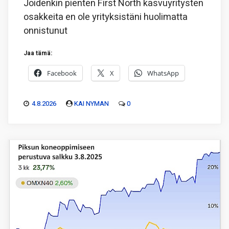
Joidenkin pienten First North kasvuyritysten
osakkeita en ole yrityksistäni huolimatta
onnistunut
Jaa tämä:
Facebook
X
WhatsApp
4.8.2026
KAI NYMAN
0