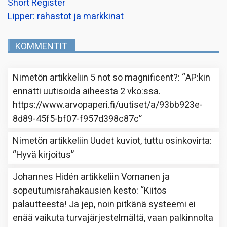
Short Register
Lipper: rahastot ja markkinat
KOMMENTIT
Nimetön
artikkeliin
5 not so magnificent?
: “
AP:kin
ennätti uutisoida aiheesta 2 vko:ssa.
https://www.arvopaperi.fi/uutiset/a/93bb923e-
8d89-45f5-bf07-f957d398c87c
”
Nimetön
artikkeliin
Uudet kuviot, tuttu osinkovirta
:
“
Hyvä kirjoitus
”
Johannes Hidén
artikkeliin
Vornanen ja
sopeutumisrahakausien kesto
: “
Kiitos
palautteesta! Ja jep, noin pitkänä systeemi ei
enää vaikuta turvajärjestelmältä, vaan palkinnolta