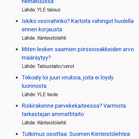
heinäkuussa
Lähde: YLE talous
Iskikö vesivahinko? Kartoita vahingot huolella
ennen korjausta
Lähde: Kiinteistölehti
Miten lesken saamien pörssi­osakkeiden arvo
määräytyy?
Lähde: Taloustaito/verot
Tekoäly loi juuri viruksia, joita ei löydy
luonnosta
Lähde: YLE tiede
Riskirakenne parvekekaiteessa? Varmista
tarkastajan ammattitaito
Lähde: Kiinteistölehti
Tutkimus osoittaa: Suomen Kiinteistölehteä