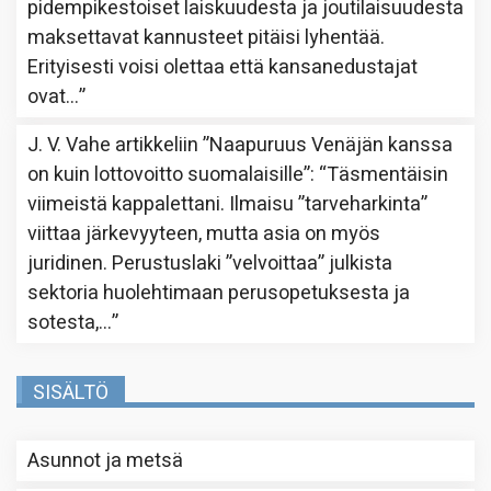
pidempikestoiset laiskuudesta ja joutilaisuudesta
maksettavat kannusteet pitäisi lyhentää.
Erityisesti voisi olettaa että kansanedustajat
ovat…
”
J. V. Vahe
artikkeliin
”Naapuruus Venäjän kanssa
on kuin lottovoitto suomalaisille”
: “
Täsmentäisin
viimeistä kappalettani. Ilmaisu ”tarveharkinta”
viittaa järkevyyteen, mutta asia on myös
juridinen. Perustuslaki ”velvoittaa” julkista
sektoria huolehtimaan perusopetuksesta ja
sotesta,…
”
SISÄLTÖ
Asunnot ja metsä