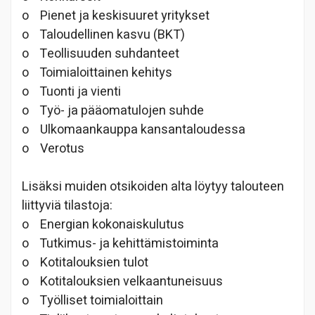
o
Pienet ja keskisuuret yritykset
o
Taloudellinen kasvu (BKT)
o
Teollisuuden suhdanteet
o
Toimialoittainen kehitys
o
Tuonti ja vienti
o
Työ- ja pääomatulojen suhde
o
Ulkomaankauppa kansantaloudessa
o
Verotus
Lisäksi muiden otsikoiden alta löytyy talouteen
liittyviä tilastoja:
o
Energian kokonaiskulutus
o
Tutkimus- ja kehittämistoiminta
o
Kotitalouksien tulot
o
Kotitalouksien velkaantuneisuus
o
Työlliset toimialoittain