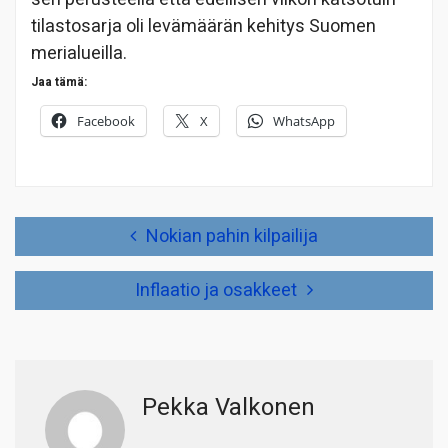
tilastosarja oli levämäärän kehitys Suomen
merialueilla.
Jaa tämä:
Facebook
X
WhatsApp
Artikkelien
Nokian pahin kilpailija
selaus
Inflaatio ja osakkeet
Pekka Valkonen