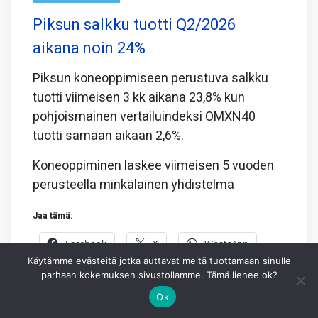
Piksun salkku tuotti Q2/2026
aikana noin 24%
Piksun koneoppimiseen perustuva salkku
tuotti viimeisen 3 kk aikana 23,8% kun
pohjoismainen vertailuindeksi OMXN40
tuotti samaan aikaan 2,6%.
Koneoppiminen laskee viimeisen 5 vuoden
perusteella minkälainen yhdistelmä
Jaa tämä:
Facebook
X
WhatsApp
Käytämme evästeitä jotka auttavat meitä tuottamaan sinulle
parhaan kokemuksen sivustollamme. Tämä lienee ok?
3.8.2026
PIKSU TOIMITUS
0
Ok