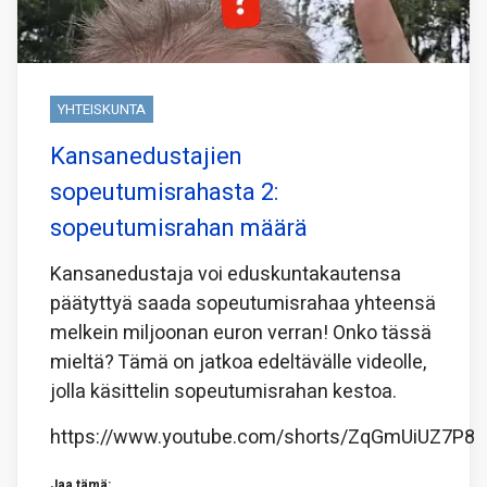
YHTEISKUNTA
Kansanedustajien
sopeutumisrahasta 2:
sopeutumisrahan määrä
Kansanedustaja voi eduskuntakautensa
päätyttyä saada sopeutumisrahaa yhteensä
melkein miljoonan euron verran! Onko tässä
mieltä? Tämä on jatkoa edeltävälle videolle,
jolla käsittelin sopeutumisrahan kestoa.
https://www.youtube.com/shorts/ZqGmUiUZ7P8
Jaa tämä: