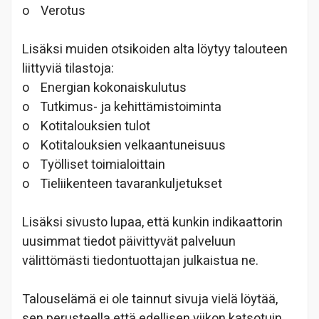
o
Verotus
Lisäksi muiden otsikoiden alta löytyy talouteen
liittyviä tilastoja:
o
Energian kokonaiskulutus
o
Tutkimus- ja kehittämistoiminta
o
Kotitalouksien tulot
o
Kotitalouksien velkaantuneisuus
o
Työlliset toimialoittain
o
Tieliikenteen tavarankuljetukset
Lisäksi sivusto lupaa, että kunkin indikaattorin
uusimmat tiedot päivittyvät palveluun
välittömästi tiedontuottajan julkaistua ne.
Talouselämä ei ole tainnut sivuja vielä löytää,
sen perusteella että edellisen viikon katsotuin