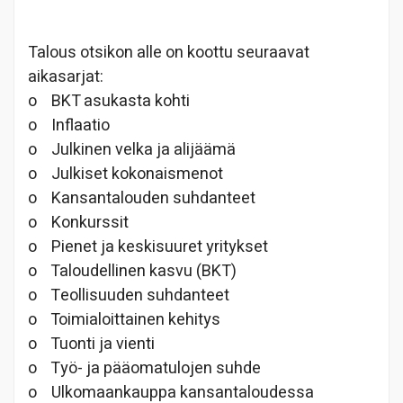
Talous otsikon alle on koottu seuraavat
aikasarjat:
o
BKT asukasta kohti
o
Inflaatio
o
Julkinen velka ja alijäämä
o
Julkiset kokonaismenot
o
Kansantalouden suhdanteet
o
Konkurssit
o
Pienet ja keskisuuret yritykset
o
Taloudellinen kasvu (BKT)
o
Teollisuuden suhdanteet
o
Toimialoittainen kehitys
o
Tuonti ja vienti
o
Työ- ja pääomatulojen suhde
o
Ulkomaankauppa kansantaloudessa