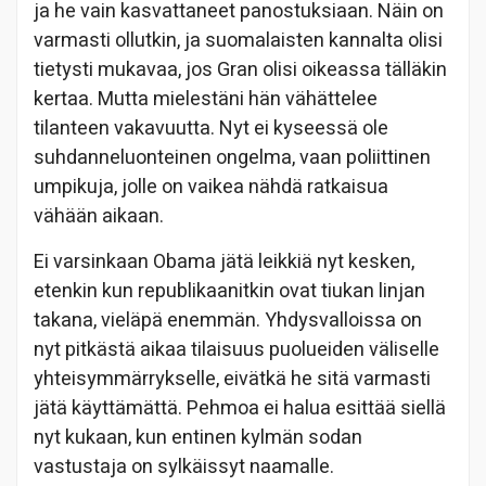
ja he vain kasvattaneet panostuksiaan. Näin on
varmasti ollutkin, ja suomalaisten kannalta olisi
tietysti mukavaa, jos Gran olisi oikeassa tälläkin
kertaa. Mutta mielestäni hän vähättelee
tilanteen vakavuutta. Nyt ei kyseessä ole
suhdanneluonteinen ongelma, vaan poliittinen
umpikuja, jolle on vaikea nähdä ratkaisua
vähään aikaan.
Ei varsinkaan Obama jätä leikkiä nyt kesken,
etenkin kun republikaanitkin ovat tiukan linjan
takana, vieläpä enemmän. Yhdysvalloissa on
nyt pitkästä aikaa tilaisuus puolueiden väliselle
yhteisymmärrykselle, eivätkä he sitä varmasti
jätä käyttämättä. Pehmoa ei halua esittää siellä
nyt kukaan, kun entinen kylmän sodan
vastustaja on sylkäissyt naamalle.