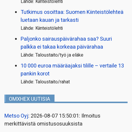
Lähde: Kiinteistölehti
Tutkimus osoittaa: Suomen Kiinteistölehteä
luetaan kauan ja tarkasti
Lähde: Kiinteistölehti
Paljonko sairauspäivä­rahaa saa? Suuri
palkka ei takaa korkeaa päivärahaa
Lähde: Taloustaito/työ ja eläke
10 000 euroa määräajaksi tilille – vertaile 13
pankin korot
Lähde: Taloustaito/rahat
OMXHEX UUTISIA
Metso Oyj
: 2026-08-07 15:50:01: Ilmoitus
merkittävistä omistusosuuksista