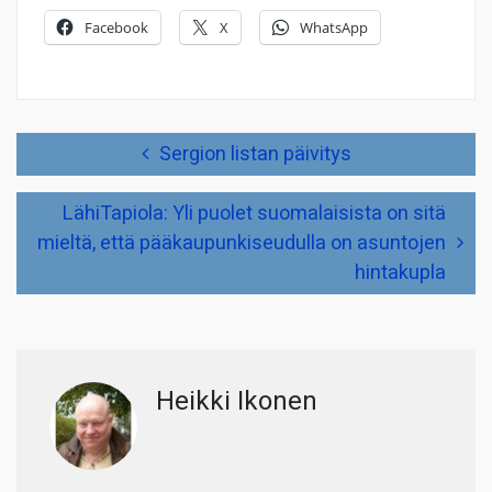
Facebook
X
WhatsApp
Artikkelien
Sergion listan päivitys
selaus
LähiTapiola: Yli puolet suomalaisista on sitä
mieltä, että pääkaupunkiseudulla on asuntojen
hintakupla
Heikki Ikonen