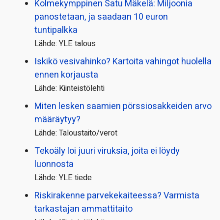
Kolmekymppinen Satu Mäkelä: Miljoonia
panostetaan, ja saadaan 10 euron
tuntipalkka
Lähde: YLE talous
Iskikö vesivahinko? Kartoita vahingot huolella
ennen korjausta
Lähde: Kiinteistölehti
Miten lesken saamien pörssi­osakkeiden arvo
määräytyy?
Lähde: Taloustaito/verot
Tekoäly loi juuri viruksia, joita ei löydy
luonnosta
Lähde: YLE tiede
Riskirakenne parvekekaiteessa? Varmista
tarkastajan ammattitaito