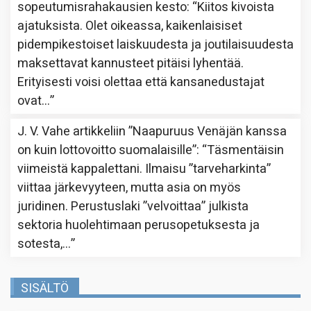
sopeutumisrahakausien kesto
: “
Kiitos kivoista
ajatuksista. Olet oikeassa, kaikenlaisiset
pidempikestoiset laiskuudesta ja joutilaisuudesta
maksettavat kannusteet pitäisi lyhentää.
Erityisesti voisi olettaa että kansanedustajat
ovat…
”
J. V. Vahe
artikkeliin
”Naapuruus Venäjän kanssa
on kuin lottovoitto suomalaisille”
: “
Täsmentäisin
viimeistä kappalettani. Ilmaisu ”tarveharkinta”
viittaa järkevyyteen, mutta asia on myös
juridinen. Perustuslaki ”velvoittaa” julkista
sektoria huolehtimaan perusopetuksesta ja
sotesta,…
”
SISÄLTÖ