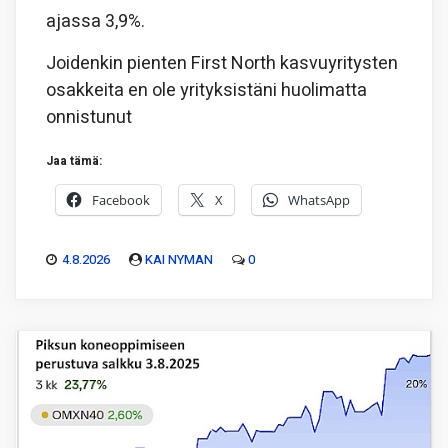
ajassa 3,9%.
Joidenkin pienten First North kasvuyritysten
osakkeita en ole yrityksistäni huolimatta
onnistunut
Jaa tämä:
Facebook
X
WhatsApp
4.8.2026
KAI NYMAN
0