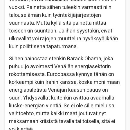
vuoksi. Painetta siihen tuleekin varmasti niin
talouselämän kuin työntekijäjärjestöjen
suunnasta. Mutta kyllä sitä painetta riittää
toiseenkin suuntaan. Ja ihan syystäkin, eivät
ulkovallat voi rajojen muuttelua hyväksyä ikään
kuin poliittisena tapaturmana.
Siihen painostaa etenkin Barack Obama, joka
puhuu jo avoimesti Venäjän energiasektorin
rokottamisesta. Euroopassa kynnys tähän on
korkeampi kuin Iranin kanssa, koska moni maan
energiapaletista Venäjän kaasun osuus on
suuri. Yhdysvallat kuitenkin avittaa avaamalla
liuske-energian vientiä. Se ei ole sille mieluisa
vaihtoehto, mutta kaikki maat joutuvat nyt
maksamaan kriisistä tavalla tai toisella, sitä ei
voi kiertää.