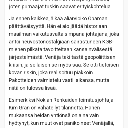
joten purnaajat tuskin saavat erityiskohtelua.
Ja ennen kaikkea, älkää aliarvioiko Obaman
päättäväisyyttä. Hän ei aio jäädä historiaan
maailman vaikutusvaltaisimpana johtajana, joka
antoi neuvostonostalgiaan sairastuneen KGB-
miehen pilkata tavoitteitaan kansainvälisestä
järjestelmästä. Venäjä teki tästä geopoliittisen
kriisin, ja sellaisen se myös saa. Se otti tietoisen
kovan riskin, joka realisoituu piakkoin.
Pakotteiden valmistelu vaatii aikansa, mutta
niitä on tulossa lisää.
Esimerkiksi Nokian Renkaiden toimitusjohtaja
Kim Gran on vähätellyt tilannetta. Hänen
mukaansa heidän yhtiönsä on aina vain
hyötynyt, kun muut ovat panikoineet Venäjällä,