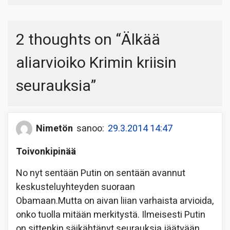
2 thoughts on “
Älkää
aliarvioiko Krimin kriisin
seurauksia
”
Nimetön
sanoo:
29.3.2014 14:47
Toivonkipinää
No nyt sentään Putin on sentään avannut
keskusteluyhteyden suoraan
Obamaan.Mutta on aivan liian varhaista arvioida,
onko tuolla mitään merkitystä. Ilmeisesti Putin
on sittenkin säikähtänyt seurauksia jäätyään