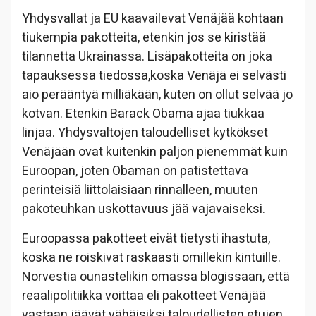
Yhdysvallat ja EU kaavailevat Venäjää kohtaan
tiukempia pakotteita, etenkin jos se kiristää
tilannetta Ukrainassa. Lisäpakotteita on joka
tapauksessa tiedossa,koska Venäjä ei selvästi
aio perääntyä milliäkään, kuten on ollut selvää jo
kotvan. Etenkin Barack Obama ajaa tiukkaa
linjaa. Yhdysvaltojen taloudelliset kytkökset
Venäjään ovat kuitenkin paljon pienemmät kuin
Euroopan, joten Obaman on patistettava
perinteisiä liittolaisiaan rinnalleen, muuten
pakoteuhkan uskottavuus jää vajavaiseksi.
Euroopassa pakotteet eivät tietysti ihastuta,
koska ne roiskivat raskaasti omillekin kintuille.
Norvestia ounastelikin omassa blogissaan, että
reaalipolitiikka voittaa eli pakotteet Venäjää
vastaan jäävät vähäisiksi taloudellisten etujen