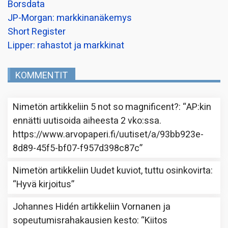
Borsdata
JP-Morgan: markkinanäkemys
Short Register
Lipper: rahastot ja markkinat
KOMMENTIT
Nimetön
artikkeliin
5 not so magnificent?
: “
AP:kin
ennätti uutisoida aiheesta 2 vko:ssa.
https://www.arvopaperi.fi/uutiset/a/93bb923e-
8d89-45f5-bf07-f957d398c87c
”
Nimetön
artikkeliin
Uudet kuviot, tuttu osinkovirta
:
“
Hyvä kirjoitus
”
Johannes Hidén
artikkeliin
Vornanen ja
sopeutumisrahakausien kesto
: “
Kiitos