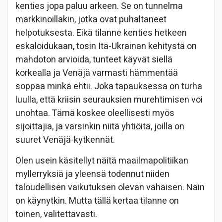
kenties jopa paluu arkeen. Se on tunnelma
markkinoillakin, jotka ovat puhaltaneet
helpotuksesta. Eikä tilanne kenties hetkeen
eskaloidukaan, tosin Itä-Ukrainan kehitystä on
mahdoton arvioida, tunteet käyvät siellä
korkealla ja Venäjä varmasti hämmentää
soppaa minkä ehtii. Joka tapauksessa on turha
luulla, että kriisin seurauksien murehtimisen voi
unohtaa. Tämä koskee oleellisesti myös
sijoittajia, ja varsinkin niitä yhtiöitä, joilla on
suuret Venäjä-kytkennät.
Olen usein käsitellyt näitä maailmapolitiikan
myllerryksiä ja yleensä todennut niiden
taloudellisen vaikutuksen olevan vähäisen. Näin
on käynytkin. Mutta tällä kertaa tilanne on
toinen, valitettavasti.