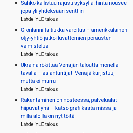
Sähkö kallistuu rajusti syksyllä: hinta nousee
jopa yli yhdeksään senttiin
Lähde: YLE talous
Grönlannilta tiukka varoitus – amerikkalainen
öljy-yhtiö jatkoi luvattomien porausten
valmistelua
Lähde: YLE talous
Ukraina rökittää Venäjän taloutta monella
tavalla – asiantuntijat: Venäjä kurjistuu,
mutta ei murru
Lähde: YLE talous
Rakentaminen on nosteessa, palvelualat
hiipuvat yhä – katso grafiikasta missä ja
millä aloilla on nyt töitä
Lähde: YLE talous