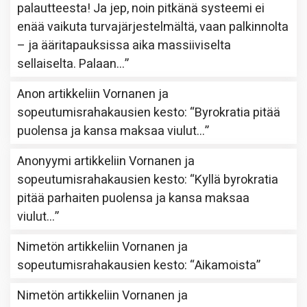
palautteesta! Ja jep, noin pitkänä systeemi ei
enää vaikuta turvajärjestelmältä, vaan palkinnolta
– ja ääritapauksissa aika massiiviselta
sellaiselta. Palaan…
”
Anon
artikkeliin
Vornanen ja
sopeutumisrahakausien kesto
: “
Byrokratia pitää
puolensa ja kansa maksaa viulut…
”
Anonyymi
artikkeliin
Vornanen ja
sopeutumisrahakausien kesto
: “
Kyllä byrokratia
pitää parhaiten puolensa ja kansa maksaa
viulut…
”
Nimetön
artikkeliin
Vornanen ja
sopeutumisrahakausien kesto
: “
Aikamoista
”
Nimetön
artikkeliin
Vornanen ja