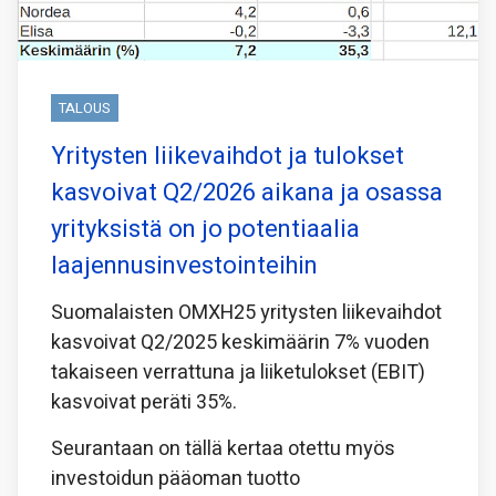
TALOUS
Yritysten liikevaihdot ja tulokset
kasvoivat Q2/2026 aikana ja osassa
yrityksistä on jo potentiaalia
laajennusinvestointeihin
Suomalaisten OMXH25 yritysten liikevaihdot
kasvoivat Q2/2025 keskimäärin 7% vuoden
takaiseen verrattuna ja liiketulokset (EBIT)
kasvoivat peräti 35%.
Seurantaan on tällä kertaa otettu myös
investoidun pääoman tuotto