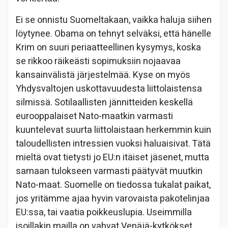
Ei se onnistu Suomeltakaan, vaikka haluja siihen
löytynee. Obama on tehnyt selväksi, että hänelle
Krim on suuri periaatteellinen kysymys, koska
se rikkoo räikeästi sopimuksiin nojaavaa
kansainvälistä järjestelmää. Kyse on myös
Yhdysvaltojen uskottavuudesta liittolaistensa
silmissä. Sotilaallisten jännitteiden keskellä
eurooppalaiset Nato-maatkin varmasti
kuuntelevat suurta liittolaistaan herkemmin kuin
taloudellisten intressien vuoksi haluaisivat. Tätä
mieltä ovat tietysti jo EU:n itäiset jäsenet, mutta
samaan tulokseen varmasti päätyvät muutkin
Nato-maat. Suomelle on tiedossa tukalat paikat,
jos yritämme ajaa hyvin varovaista pakotelinjaa
EU:ssa, tai vaatia poikkeuslupia. Useimmilla
isoillakin mailla on vahvat Venäjä-kytkökset,