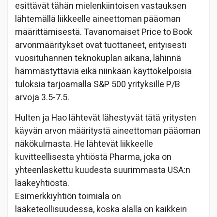
esittävät tähän mielenkiintoisen vastauksen
lähtemällä liikkeelle aineettoman pääoman
määrittämisestä. Tavanomaiset Price to Book
arvonmääritykset ovat tuottaneet, erityisesti
vuosituhannen teknokuplan aikana, lähinnä
hämmästyttäviä eikä niinkään käyttökelpoisia
tuloksia tarjoamalla S&P 500 yrityksille P/B
arvoja 3.5-7.5.
Hulten ja Hao lähtevät lähestyvät tätä yritysten
käyvän arvon määritystä aineettoman pääoman
näkökulmasta. He lähtevät liikkeelle
kuvitteellisesta yhtiöstä Pharma, joka on
yhteenlaskettu kuudesta suurimmasta USA:n
lääkeyhtiöstä.
Esimerkkiyhtiön toimiala on
lääketeollisuudessa, koska alalla on kaikkein