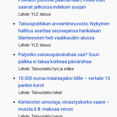
Poliitikot joutuvat päättämään, mitkä edut
saavat jatkossa indeksin suojan
Lähde: YLE talous
Talous­politiikan arviointi­neuvosto: Nykyinen
hallitus asettaa seuraajansa hankalaan
tilanteeseen heti vaalikauden alussa
Lähde: YLE talous
Paljonko sairauspäivä­rahaa saa? Suuri
palkka ei takaa korkeaa päivärahaa
Lähde: Taloustaito/työ ja eläke
10 000 euroa määräajaksi tilille – vertaile 13
pankin korot
Lähde: Taloustaito/rahat
Kiinteistön omistaja, viivästyskorko vaanii –
muista 6.8. maksaa verosi
Lähde: Taloustaito/verot