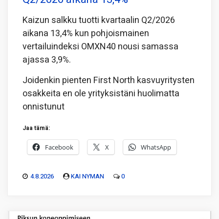
Kaizun salkku tuotti kvartaalin Q2/2026
aikana 13,4% kun pohjoismainen
vertailuindeksi OMXN40 nousi samassa
ajassa 3,9%.
Joidenkin pienten First North kasvuyritysten
osakkeita en ole yrityksistäni huolimatta
onnistunut
Jaa tämä:
Facebook
X
WhatsApp
4.8.2026
KAI NYMAN
0