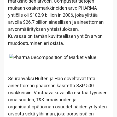
markkinoiden arvoon. Compustat tietojen
mukaan osakemarkkinoiden arvo PHARMA
yhtiölle oli $102.9 billion in 2006, joka ylittää
arvolla $26.7 billion aineellisen ja aineettoman
arvonmäärityksen yhteistuloksen.
Kuvassa on tämän kuvitteellisen yhtiön arvon
muodostuminen eri osista.
Seuraavaksi Hulten ja Hao soveltavat tätä
aineettoman pääoman käsitettä S&P 500
osakkeisiin. Vastaava kuva alla esittää fyysisen
omaisuuden, T&K omaisuuden ja
organisaatiopääoman osuudet näiden yritysten
arvosta sekä ylihinnan, joka pörssissä on