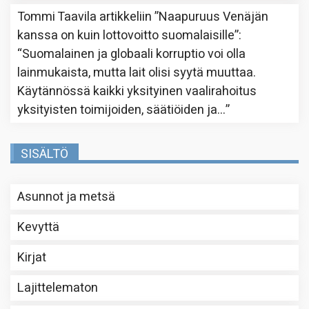
Tommi Taavila
artikkeliin
”Naapuruus Venäjän
kanssa on kuin lottovoitto suomalaisille”
:
“
Suomalainen ja globaali korruptio voi olla
lainmukaista, mutta lait olisi syytä muuttaa.
Käytännössä kaikki yksityinen vaalirahoitus
yksityisten toimijoiden, säätiöiden ja…
”
SISÄLTÖ
Asunnot ja metsä
Kevyttä
Kirjat
Lajittelematon