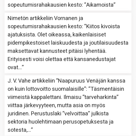
sopeutumisrahakausien kesto
: “
Aikamoista
”
Nimetön
artikkeliin
Vornanen ja
sopeutumisrahakausien kesto
: “
Kiitos kivoista
ajatuksista. Olet oikeassa, kaikenlaisiset
pidempikestoiset laiskuudesta ja joutilaisuudesta
maksettavat kannusteet pitäisi lyhentää.
Erityisesti voisi olettaa että kansanedustajat
ovat…
”
J. V. Vahe
artikkeliin
”Naapuruus Venäjän kanssa
on kuin lottovoitto suomalaisille”
: “
Täsmentäisin
viimeistä kappalettani. Ilmaisu ”tarveharkinta”
viittaa järkevyyteen, mutta asia on myös
juridinen. Perustuslaki ”velvoittaa” julkista
sektoria huolehtimaan perusopetuksesta ja
sotesta,…
”