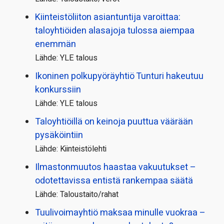
Kiinteistö­liiton asiantuntija varoittaa:
taloyhtiöiden alasajoja tulossa aiempaa
enemmän
Lähde: YLE talous
Ikoninen polkupyörä­yhtiö Tunturi hakeutuu
konkurssiin
Lähde: YLE talous
Taloyhtiöillä on keinoja puuttua väärään
pysäköintiin
Lähde: Kiinteistölehti
Ilmastonmuutos haastaa vakuutukset –
odotettavissa entistä rankempaa säätä
Lähde: Taloustaito/rahat
Tuulivoimayhtiö maksaa minulle vuokraa –