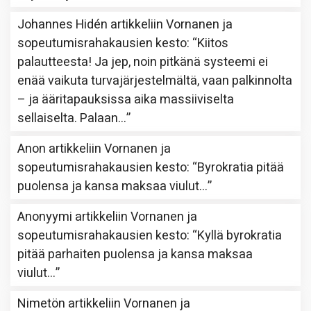
Johannes Hidén
artikkeliin
Vornanen ja
sopeutumisrahakausien kesto
: “
Kiitos
palautteesta! Ja jep, noin pitkänä systeemi ei
enää vaikuta turvajärjestelmältä, vaan palkinnolta
– ja ääritapauksissa aika massiiviselta
sellaiselta. Palaan…
”
Anon
artikkeliin
Vornanen ja
sopeutumisrahakausien kesto
: “
Byrokratia pitää
puolensa ja kansa maksaa viulut…
”
Anonyymi
artikkeliin
Vornanen ja
sopeutumisrahakausien kesto
: “
Kyllä byrokratia
pitää parhaiten puolensa ja kansa maksaa
viulut…
”
Nimetön
artikkeliin
Vornanen ja