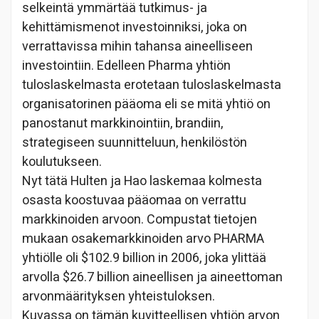
selkeintä ymmärtää tutkimus- ja
kehittämismenot investoinniksi, joka on
verrattavissa mihin tahansa aineelliseen
investointiin. Edelleen Pharma yhtiön
tuloslaskelmasta erotetaan tuloslaskelmasta
organisatorinen pääoma eli se mitä yhtiö on
panostanut markkinointiin, brandiin,
strategiseen suunnitteluun, henkilöstön
koulutukseen.
Nyt tätä Hulten ja Hao laskemaa kolmesta
osasta koostuvaa pääomaa on verrattu
markkinoiden arvoon. Compustat tietojen
mukaan osakemarkkinoiden arvo PHARMA
yhtiölle oli $102.9 billion in 2006, joka ylittää
arvolla $26.7 billion aineellisen ja aineettoman
arvonmäärityksen yhteistuloksen.
Kuvassa on tämän kuvitteellisen yhtiön arvon