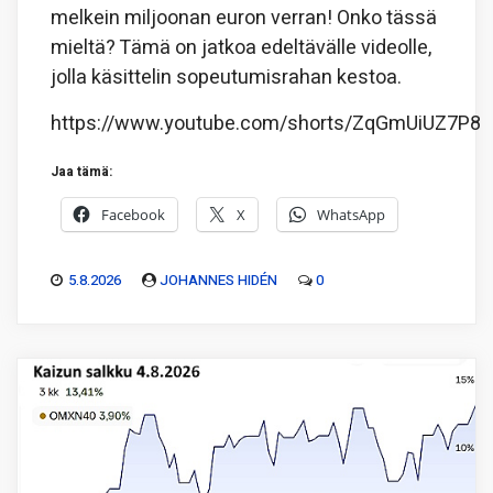
melkein miljoonan euron verran! Onko tässä
mieltä? Tämä on jatkoa edeltävälle videolle,
jolla käsittelin sopeutumisrahan kestoa.
https://www.youtube.com/shorts/ZqGmUiUZ7P8
Jaa tämä:
Facebook
X
WhatsApp
5.8.2026
JOHANNES HIDÉN
0