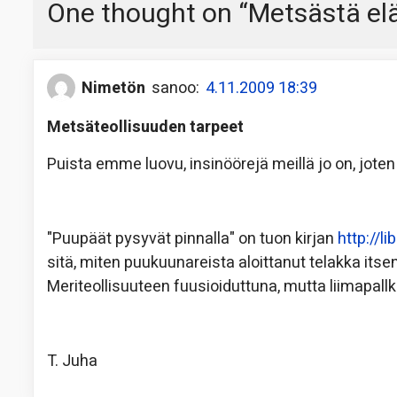
One thought on “
Metsästä elä
Nimetön
sanoo:
4.11.2009 18:39
Metsäteollisuuden tarpeet
Puista emme luovu, insinöörejä meillä jo on, jot
"Puupäät pysyvät pinnalla" on tuon kirjan
http://l
sitä, miten puukuunareista aloittanut telakka its
Meriteollisuuteen fuusioiduttuna, mutta liimapallki
T. Juha