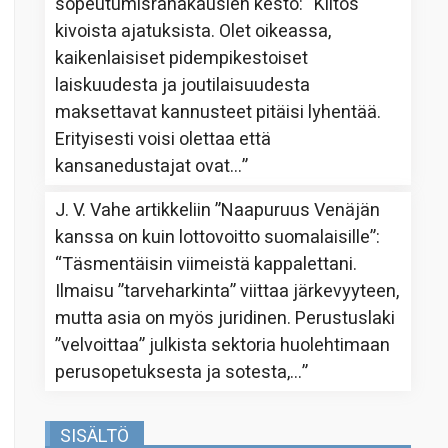
sopeutumisrahakausien kesto
: “
Kiitos
kivoista ajatuksista. Olet oikeassa,
kaikenlaisiset pidempikestoiset
laiskuudesta ja joutilaisuudesta
maksettavat kannusteet pitäisi lyhentää.
Erityisesti voisi olettaa että
kansanedustajat ovat…
”
J. V. Vahe
artikkeliin
”Naapuruus Venäjän
kanssa on kuin lottovoitto suomalaisille”
:
“
Täsmentäisin viimeistä kappalettani.
Ilmaisu ”tarveharkinta” viittaa järkevyyteen,
mutta asia on myös juridinen. Perustuslaki
”velvoittaa” julkista sektoria huolehtimaan
perusopetuksesta ja sotesta,…
”
SISÄLTÖ