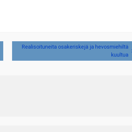
Realisoituneita osakeriskejä ja hevosmiehiltä
kuultua