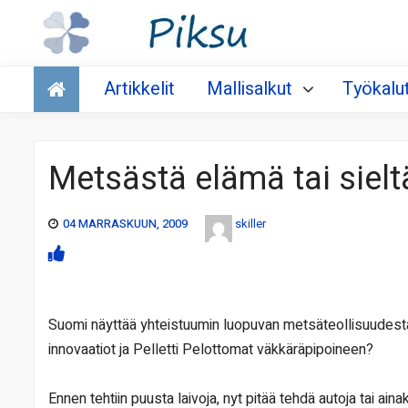
Talous
Artikkelit
Mallisalkut
Työkalu
Metsästä elämä tai sielt
04 MARRASKUUN, 2009
skiller
Suomi näyttää yhteistuumin luopuvan metsäteollisuudesta
innovaatiot ja Pelletti Pelottomat väkkäräpipoineen?
Ennen tehtiin puusta laivoja, nyt pitää tehdä autoja tai ainaki