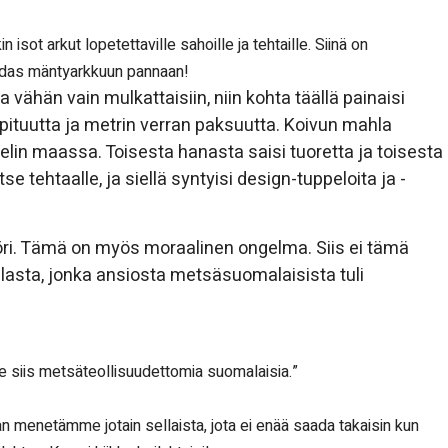
n isot arkut lopetettaville sahoille ja tehtaille. Siinä on
hdas mäntyarkkuun pannaan!
vähän vain mulkattaisiin, niin kohta täällä painaisi
pituutta ja metrin verran paksuutta. Koivun mahla
aelin maassa. Toisesta hanasta saisi tuoretta ja toisesta
e tehtaalle, ja siellä syntyisi design-tuppeloita ja -
nööri. Tämä on myös moraalinen ongelma. Siis ei tämä
alasta, jonka ansiosta metsäsuomalaisista tuli
siis metsäteollisuudettomia suomalaisia.”
 menetämme jotain sellaista, jota ei enää saada takaisin kun