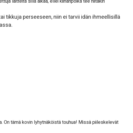
a laitteita sillä aikaa, ellei kiinanpoika tee niitäkin
 tikkuja perseeseen, niin ei tarvii idän ihmeellisillä
massa.
. On tämä kovin lyhytnäköistä touhua! Missä piileskelevät