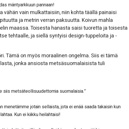
hdas mäntyarkkuun pannaan!
vähän vain mulkattaisiin, niin kohta täällä painaisi
pituutta ja metrin verran paksuutta. Koivun mahla
aelin maassa. Toisesta hanasta saisi tuoretta ja toisesta
e tehtaalle, ja siellä syntyisi design-tuppeloita ja -
nööri. Tämä on myös moraalinen ongelma. Siis ei tämä
alasta, jonka ansiosta metsäsuomalaisista tuli
siis metsäteollisuudettomia suomalaisia.”
 menetämme jotain sellaista, jota ei enää saada takaisin kun
ahtaa. Kun ei kiikku heilahtaisi!