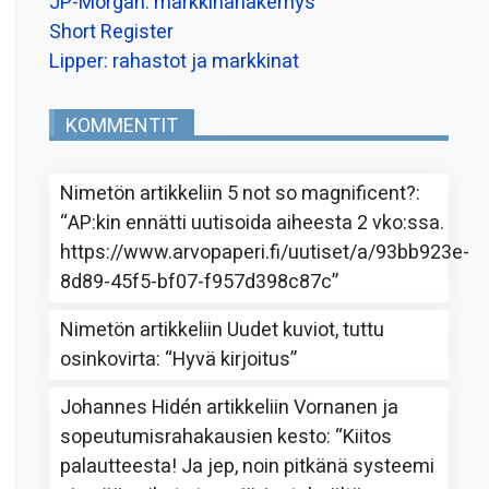
JP-Morgan: markkinanäkemys
Short Register
Lipper: rahastot ja markkinat
KOMMENTIT
Nimetön
artikkeliin
5 not so magnificent?
:
“
AP:kin ennätti uutisoida aiheesta 2 vko:ssa.
https://www.arvopaperi.fi/uutiset/a/93bb923e-
8d89-45f5-bf07-f957d398c87c
”
Nimetön
artikkeliin
Uudet kuviot, tuttu
osinkovirta
: “
Hyvä kirjoitus
”
Johannes Hidén
artikkeliin
Vornanen ja
sopeutumisrahakausien kesto
: “
Kiitos
palautteesta! Ja jep, noin pitkänä systeemi