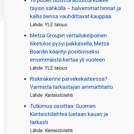
Yli puolet uusista autoista kulkee
täysin sähköllä – halvemmat hinnat ja
kallis bensa vauhdittavat kauppaa
Lähde: YLE talous
Metsä Groupin vertailu­kelpoinen
liiketulos pysyi pakkasella, Metsä
Boardin kääntyi positiiviseksi
ensimmäistä kertaa yli vuoteen
Lähde: YLE talous
Riskirakenne parvekekaiteessa?
Varmista tarkastajan ammattitaito
Lähde: Kiinteistölehti
Tutkimus osoittaa: Suomen
Kiinteistölehteä luetaan kauan ja
tarkasti
Lähde: Kiinteistölehti