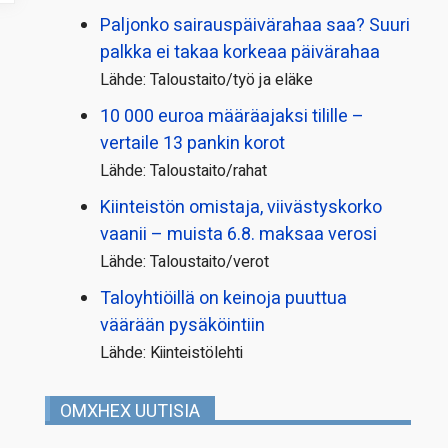
Paljonko sairauspäivä­rahaa saa? Suuri
palkka ei takaa korkeaa päivärahaa
Lähde: Taloustaito/työ ja eläke
10 000 euroa määräajaksi tilille –
vertaile 13 pankin korot
Lähde: Taloustaito/rahat
Kiinteistön omistaja, viivästyskorko
vaanii – muista 6.8. maksaa verosi
Lähde: Taloustaito/verot
Taloyhtiöillä on keinoja puuttua
väärään pysäköintiin
Lähde: Kiinteistölehti
OMXHEX UUTISIA