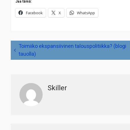
Jaa tämä:
Facebook
X
WhatsApp
Artikkelien
Toimiiko ekspansiivinen talouspolitiikka? (blogi
selaus
tauolla)
Skiller