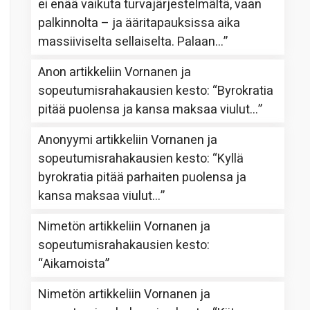
ei enää vaikuta turvajärjestelmältä, vaan
palkinnolta – ja ääritapauksissa aika
massiiviselta sellaiselta. Palaan…
”
Anon
artikkeliin
Vornanen ja
sopeutumisrahakausien kesto
: “
Byrokratia
pitää puolensa ja kansa maksaa viulut…
”
Anonyymi
artikkeliin
Vornanen ja
sopeutumisrahakausien kesto
: “
Kyllä
byrokratia pitää parhaiten puolensa ja
kansa maksaa viulut…
”
Nimetön
artikkeliin
Vornanen ja
sopeutumisrahakausien kesto
:
“
Aikamoista
”
Nimetön
artikkeliin
Vornanen ja