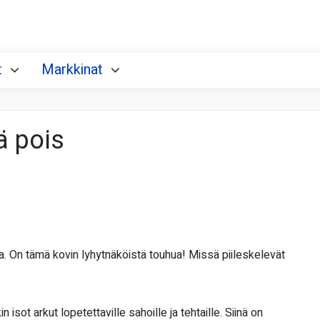
t
Markkinat
ä pois
. On tämä kovin lyhytnäköistä touhua! Missä piileskelevät
n isot arkut lopetettaville sahoille ja tehtaille. Siinä on