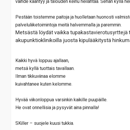
vaihde kääntyy ja talouden keinu heilahtaa. Sehän kyllä heil
Pestään toistemme paitoja ja huolletaan huonosti valmistettuj
palveluliiketoimintoja meitä halvemmalla ja paremmin.
Metsästä löydät vaikka tupakastavierotusyrttejä tai
akupunktioklinikoilla juosta kipulääkitystä hinku
Kaikki hyvä loppuu ajallaan,
metsä kyllä tuottais tavallaan.
Ilman tikkuviinaa elomme
kuivahtanee kuten kelomme.
Hyvää viikonloppua varsinkin kaikille puupäille.
He ovat onnellisia ja pysyvät aina pinnalla!
SKiller – suojele kuusi tukkia.