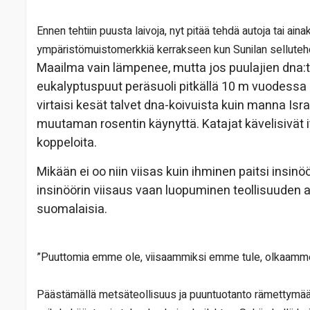
Ennen tehtiin puusta laivoja, nyt pitää tehdä autoja tai ainaki
ympäristömuistomerkkiä kerrakseen kun Sunilan sellute
Maailma vain lämpenee, mutta jos puulajien dna:ta 
eukalyptuspuut peräsuoli pitkällä 10 m vuodessa 
virtaisi kesät talvet dna-koivuista kuin manna Isr
muutaman rosentin käynyttä. Katajat kävelisivät its
koppeloita.
Mikään ei oo niin viisas kuin ihminen paitsi insi
insinöörin viisaus vaan luopuminen teollisuuden 
suomalaisia.
”Puuttomia emme ole, viisaammiksi emme tule, olkaamme 
Päästämällä metsäteollisuus ja puuntuotanto rämettymään