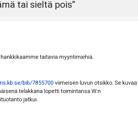
mä tai sieltä pois
”
en hankkikaamme taitavia myyntimiehiä.
ibris.kb.se/bib/7855700
viimeisen luvun otsikko. Se kuvaa
enäisenä telakkana lopetti toimintansa W:n
tuotanto jatkui.