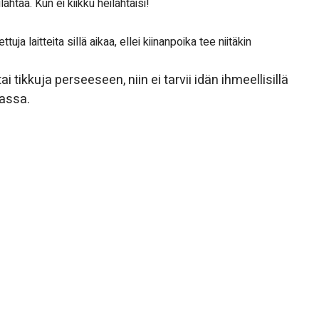
ahtaa. Kun ei kiikku heilahtaisi!
a laitteita sillä aikaa, ellei kiinanpoika tee niitäkin
 tikkuja perseeseen, niin ei tarvii idän ihmeellisillä
massa.