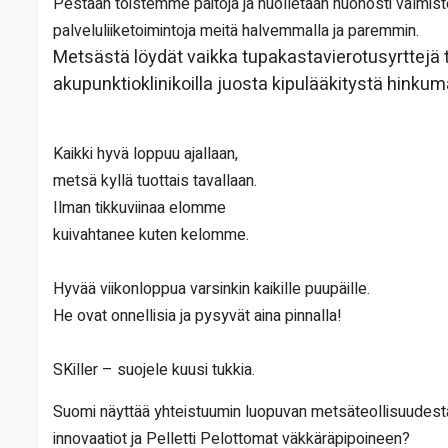
Pestään toistemme paitoja ja huolletaan huonosti valmistettuj
palveluliiketoimintoja meitä halvemmalla ja paremmin.
Metsästä löydät vaikka tupakastavierotusyrttejä tai
akupunktioklinikoilla juosta kipulääkitystä hinku
Kaikki hyvä loppuu ajallaan,
metsä kyllä tuottais tavallaan.
Ilman tikkuviinaa elomme
kuivahtanee kuten kelomme.
Hyvää viikonloppua varsinkin kaikille puupäille.
He ovat onnellisia ja pysyvät aina pinnalla!
SKiller – suojele kuusi tukkia.
Suomi näyttää yhteistuumin luopuvan metsäteollisuudesta
innovaatiot ja Pelletti Pelottomat väkkäräpipoineen?