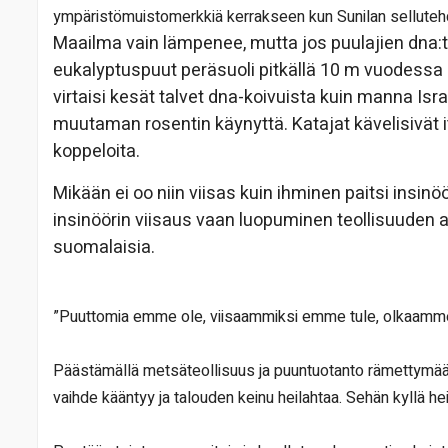
ympäristömuistomerkkiä kerrakseen kun Sunilan sellute
Maailma vain lämpenee, mutta jos puulajien dna:ta 
eukalyptuspuut peräsuoli pitkällä 10 m vuodessa 
virtaisi kesät talvet dna-koivuista kuin manna Isr
muutaman rosentin käynyttä. Katajat kävelisivät its
koppeloita.
Mikään ei oo niin viisas kuin ihminen paitsi insi
insinöörin viisaus vaan luopuminen teollisuuden 
suomalaisia.
”Puuttomia emme ole, viisaammiksi emme tule, olkaamme 
Päästämällä metsäteollisuus ja puuntuotanto rämettymään
vaihde kääntyy ja talouden keinu heilahtaa. Sehän kyllä heil