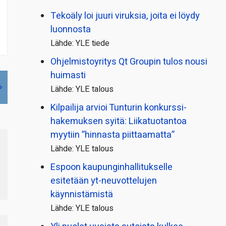
Tekoäly loi juuri viruksia, joita ei löydy
luonnosta
Lähde: YLE tiede
Ohjelmistoyritys Qt Groupin tulos nousi
huimasti
Lähde: YLE talous
Kilpailija arvioi Tunturin konkurssi­
hakemuksen syitä: Liikatuotantoa
myytiin ”hinnasta piittaamatta”
Lähde: YLE talous
Espoon kaupungin­hallitukselle
esitetään yt-neuvottelujen
käynnistämistä
Lähde: YLE talous