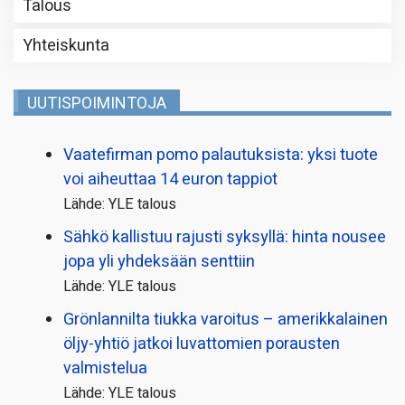
Talous
Yhteiskunta
UUTISPOIMINTOJA
Vaatefirman pomo palautuksista: yksi tuote
voi aiheuttaa 14 euron tappiot
Lähde: YLE talous
Sähkö kallistuu rajusti syksyllä: hinta nousee
jopa yli yhdeksään senttiin
Lähde: YLE talous
Grönlannilta tiukka varoitus – amerikkalainen
öljy-yhtiö jatkoi luvattomien porausten
valmistelua
Lähde: YLE talous