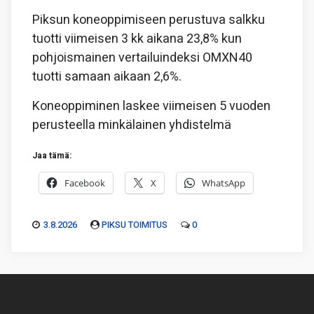
Piksun koneoppimiseen perustuva salkku
tuotti viimeisen 3 kk aikana 23,8% kun
pohjoismainen vertailuindeksi OMXN40
tuotti samaan aikaan 2,6%.
Koneoppiminen laskee viimeisen 5 vuoden
perusteella minkälainen yhdistelmä
Jaa tämä:
Facebook
X
WhatsApp
3.8.2026
PIKSU TOIMITUS
0