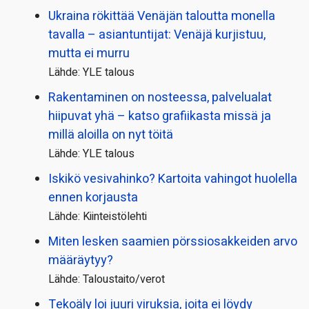
Ukraina rökittää Venäjän taloutta monella
tavalla – asiantuntijat: Venäjä kurjistuu,
mutta ei murru
Lähde: YLE talous
Rakentaminen on nosteessa, palvelualat
hiipuvat yhä – katso grafiikasta missä ja
millä aloilla on nyt töitä
Lähde: YLE talous
Iskikö vesivahinko? Kartoita vahingot huolella
ennen korjausta
Lähde: Kiinteistölehti
Miten lesken saamien pörssi­osakkeiden arvo
määräytyy?
Lähde: Taloustaito/verot
Tekoäly loi juuri viruksia, joita ei löydy