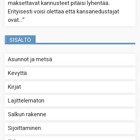
maksettavat kannusteet pitäisi lyhentää.
Erityisesti voisi olettaa että kansanedustajat
ovat…
”
SISÄLTÖ
Asunnot ja metsä
Kevyttä
Kirjat
Lajittelematon
Salkun rakenne
Sijoittaminen