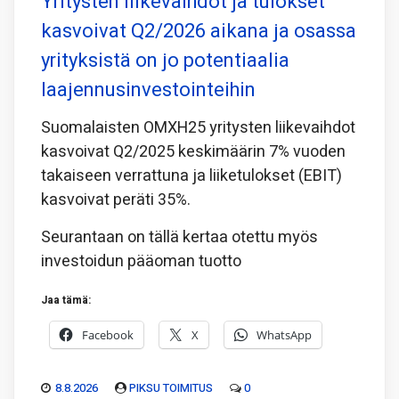
Yritysten liikevaihdot ja tulokset
kasvoivat Q2/2026 aikana ja osassa
yrityksistä on jo potentiaalia
laajennusinvestointeihin
Suomalaisten OMXH25 yritysten liikevaihdot
kasvoivat Q2/2025 keskimäärin 7% vuoden
takaiseen verrattuna ja liiketulokset (EBIT)
kasvoivat peräti 35%.
Seurantaan on tällä kertaa otettu myös
investoidun pääoman tuotto
Jaa tämä:
Facebook
X
WhatsApp
8.8.2026
PIKSU TOIMITUS
0