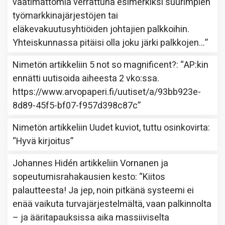
vaatimattomia verrattuna esimerkiksi suurimpien
työmarkkinajärjestöjen tai
eläkevakuutusyhtiöiden johtajien palkkoihin.
Yhteiskunnassa pitäisi olla joku järki palkkojen…
”
Nimetön
artikkeliin
5 not so magnificent?
: “
AP:kin
ennätti uutisoida aiheesta 2 vko:ssa.
https://www.arvopaperi.fi/uutiset/a/93bb923e-
8d89-45f5-bf07-f957d398c87c
”
Nimetön
artikkeliin
Uudet kuviot, tuttu osinkovirta
:
“
Hyvä kirjoitus
”
Johannes Hidén
artikkeliin
Vornanen ja
sopeutumisrahakausien kesto
: “
Kiitos
palautteesta! Ja jep, noin pitkänä systeemi ei
enää vaikuta turvajärjestelmältä, vaan palkinnolta
– ja ääritapauksissa aika massiiviselta