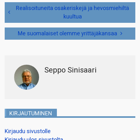
Artikkelien
Realisoituneita osakeriskejä ja hevosmiehiltä
selaus
kuultua
Me suomalaiset olemme yrittäjäkansaa
Seppo Sinisaari
KIRJAUTUMINEN
Kirjaudu sivustolle
Kirjaudu ulos sivustolta