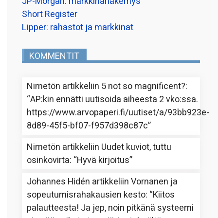
JP-Morgan: markkinanäkemys
Short Register
Lipper: rahastot ja markkinat
KOMMENTIT
Nimetön
artikkeliin
5 not so magnificent?
:
“
AP:kin ennätti uutisoida aiheesta 2 vko:ssa.
https://www.arvopaperi.fi/uutiset/a/93bb923e-
8d89-45f5-bf07-f957d398c87c
”
Nimetön
artikkeliin
Uudet kuviot, tuttu
osinkovirta
: “
Hyvä kirjoitus
”
Johannes Hidén
artikkeliin
Vornanen ja
sopeutumisrahakausien kesto
: “
Kiitos
palautteesta! Ja jep, noin pitkänä systeemi