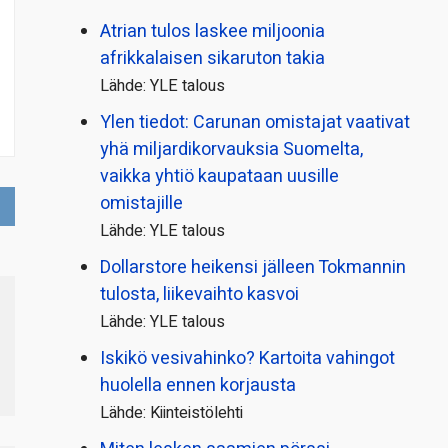
Atrian tulos laskee miljoonia
afrikkalaisen sikaruton takia
Lähde: YLE talous
Ylen tiedot: Carunan omistajat vaativat
yhä miljardi­korvauksia Suomelta,
vaikka yhtiö kaupataan uusille
omistajille
Lähde: YLE talous
Dollarstore heikensi jälleen Tokmannin
tulosta, liikevaihto kasvoi
Lähde: YLE talous
Iskikö vesivahinko? Kartoita vahingot
huolella ennen korjausta
Lähde: Kiinteistölehti