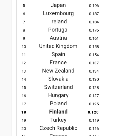
Japan
5
0.196
Luxembourg
6
0.187
Ireland
7
0.184
Portugal
8
0.176
Austria
9
0.161
United Kingdom
10
0.158
Spain
11
0.154
France
12
0.137
New Zealand
13
0.134
Slovakia
14
0.130
Switzerland
15
0.128
Hungary
16
0.127
Poland
17
0.125
Finland
18
0.120
Turkey
19
0.119
Czech Republic
20
0.116