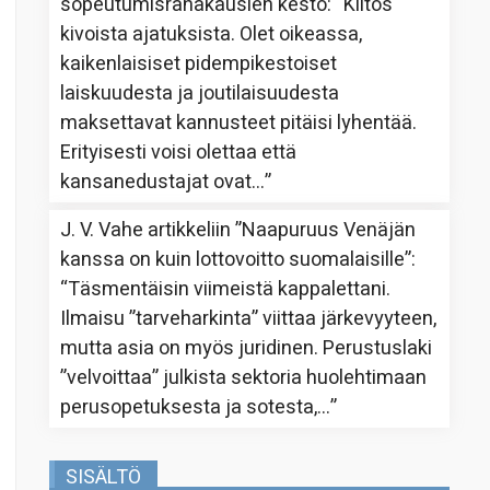
sopeutumisrahakausien kesto
: “
Kiitos
kivoista ajatuksista. Olet oikeassa,
kaikenlaisiset pidempikestoiset
laiskuudesta ja joutilaisuudesta
maksettavat kannusteet pitäisi lyhentää.
Erityisesti voisi olettaa että
kansanedustajat ovat…
”
J. V. Vahe
artikkeliin
”Naapuruus Venäjän
kanssa on kuin lottovoitto suomalaisille”
:
“
Täsmentäisin viimeistä kappalettani.
Ilmaisu ”tarveharkinta” viittaa järkevyyteen,
mutta asia on myös juridinen. Perustuslaki
”velvoittaa” julkista sektoria huolehtimaan
perusopetuksesta ja sotesta,…
”
SISÄLTÖ