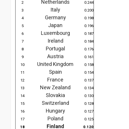
Netherlands
2
0.244
Italy
3
0.200
Germany
4
0.198
Japan
5
0.196
Luxembourg
6
0.187
Ireland
7
0.184
Portugal
8
0.176
Austria
9
0.161
United Kingdom
10
0.158
Spain
11
0.154
France
12
0.137
New Zealand
13
0.134
Slovakia
14
0.130
Switzerland
15
0.128
Hungary
16
0.127
Poland
17
0.125
Finland
18
0.120