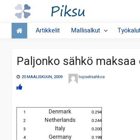
Talous
Artikkelit
Mallisalkut
Työkalu
Paljonko sähkö maksaa 
20 MAALISKUUN, 2009
topselisahkoa
Denmark
1
0.294
Netherlands
2
0.244
Italy
3
0.200
Germany
4
0.198