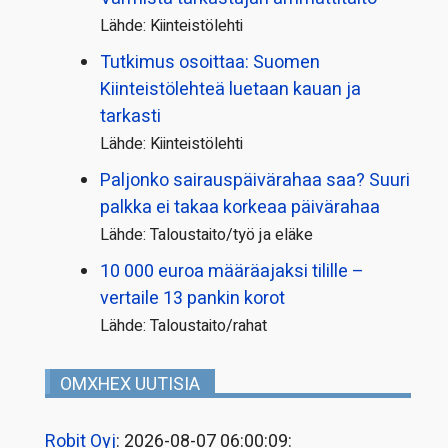
Lähde: Kiinteistölehti
Tutkimus osoittaa: Suomen
Kiinteistölehteä luetaan kauan ja
tarkasti
Lähde: Kiinteistölehti
Paljonko sairauspäivä­rahaa saa? Suuri
palkka ei takaa korkeaa päivärahaa
Lähde: Taloustaito/työ ja eläke
10 000 euroa määräajaksi tilille –
vertaile 13 pankin korot
Lähde: Taloustaito/rahat
OMXHEX UUTISIA
Robit Oyj
: 2026-08-07 06:00:09: