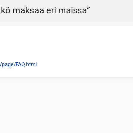
hkö maksaa eri maissa
”
/page/FAQ.html