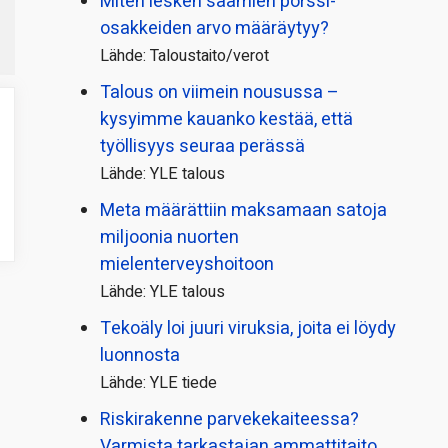
Miten lesken saamien pörssi­
osakkeiden arvo määräytyy?
Lähde: Taloustaito/verot
Talous on viimein nousussa –
kysyimme kauanko kestää, että
työllisyys seuraa perässä
Lähde: YLE talous
Meta määrättiin maksamaan satoja
miljoonia nuorten
mielenterveyshoitoon
Lähde: YLE talous
Tekoäly loi juuri viruksia, joita ei löydy
luonnosta
Lähde: YLE tiede
Riskirakenne parvekekaiteessa?
Varmista tarkastajan ammattitaito