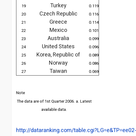
Turkey
19
0.119
Czech Republic
20
0.116
Greece
21
0.114
Mexico
22
0.101
Australia
23
0.099
United States
24
0.096
Korea, Republic of
25
0.089
Norway
26
0.086
Taiwan
27
0.069
Note
The data are of 1st Quarter 2006. a. Latest
available data.
http://dataranking.com/table.cgi?LG=e&TP=ee02