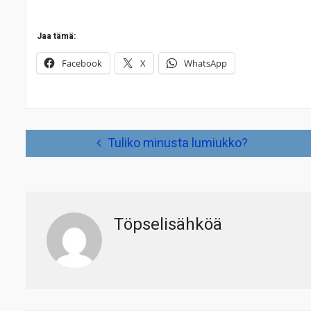
Jaa tämä:
Facebook
X
WhatsApp
Artikkelien
Tuliko minusta lumiukko?
selaus
Töpselisähköä