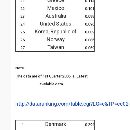
Greece
21
0.114
Mexico
22
0.101
Australia
23
0.099
United States
24
0.096
Korea, Republic of
25
0.089
Norway
26
0.086
Taiwan
27
0.069
Note
The data are of 1st Quarter 2006. a. Latest
available data.
http://dataranking.com/table.cgi?LG=e&TP=ee02
Denmark
1
0.294