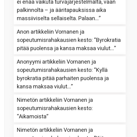
ei enää vaikuta turvajärjestelmältä, vaan
palkinnolta – ja ääritapauksissa aika
massiiviselta sellaiselta. Palaan…
”
Anon
artikkeliin
Vornanen ja
sopeutumisrahakausien kesto
: “
Byrokratia
pitää puolensa ja kansa maksaa viulut…
”
Anonyymi
artikkeliin
Vornanen ja
sopeutumisrahakausien kesto
: “
Kyllä
byrokratia pitää parhaiten puolensa ja
kansa maksaa viulut…
”
Nimetön
artikkeliin
Vornanen ja
sopeutumisrahakausien kesto
:
“
Aikamoista
”
Nimetön
artikkeliin
Vornanen ja