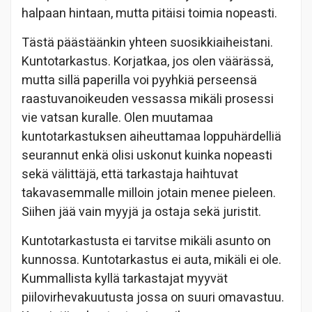
halpaan hintaan, mutta pitäisi toimia nopeasti.
Tästä päästäänkin yhteen suosikkiaiheistani.
Kuntotarkastus. Korjatkaa, jos olen väärässä,
mutta sillä paperilla voi pyyhkiä perseensä
raastuvanoikeuden vessassa mikäli prosessi
vie vatsan kuralle. Olen muutamaa
kuntotarkastuksen aiheuttamaa loppuhärdelliä
seurannut enkä olisi uskonut kuinka nopeasti
sekä välittäjä, että tarkastaja haihtuvat
takavasemmalle milloin jotain menee pieleen.
Siihen jää vain myyjä ja ostaja sekä juristit.
Kuntotarkastusta ei tarvitse mikäli asunto on
kunnossa. Kuntotarkastus ei auta, mikäli ei ole.
Kummallista kyllä tarkastajat myyvät
piilovirhevakuutusta jossa on suuri omavastuu.