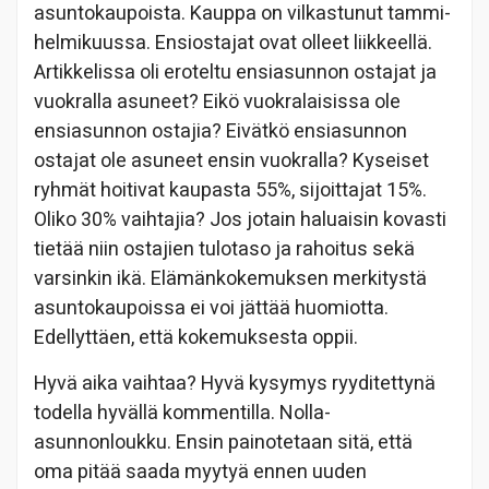
asuntokaupoista. Kauppa on vilkastunut tammi-
helmikuussa. Ensiostajat ovat olleet liikkeellä.
Artikkelissa oli eroteltu ensiasunnon ostajat ja
vuokralla asuneet? Eikö vuokralaisissa ole
ensiasunnon ostajia? Eivätkö ensiasunnon
ostajat ole asuneet ensin vuokralla? Kyseiset
ryhmät hoitivat kaupasta 55%, sijoittajat 15%.
Oliko 30% vaihtajia? Jos jotain haluaisin kovasti
tietää niin ostajien tulotaso ja rahoitus sekä
varsinkin ikä. Elämänkokemuksen merkitystä
asuntokaupoissa ei voi jättää huomiotta.
Edellyttäen, että kokemuksesta oppii.
Hyvä aika vaihtaa? Hyvä kysymys ryyditettynä
todella hyvällä kommentilla. Nolla-
asunnonloukku. Ensin painotetaan sitä, että
oma pitää saada myytyä ennen uuden