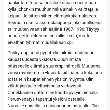
hankintaa. Tuossa nollaloukussa kehoitetaan
kyllä johonkin muuhun mikä ainakin välittäjälle
kelpaa. Ja sitten siihen elämänkokemukseen.
Seurasin useita asuntokauppoja joko osallisena
tai muuten vaan sählääjänä 1987-1996. Täytyy
sanoa, että kokemus on kallis koulu, mutta
eiväthän tyhmät muuallakaan opi.
Parikymppisenä pyörittelin silmiä tehdessäni
kaupat uudesta yksiöstä. Juuri intistä
päässeelle elämää suurempi härdelli. Muutama
vuosi myöhemmin yksiöstä piti päästä kaksioon
josta tein kaupat ennen yksiön myyntiä. Olin
välittäjien peloteltavissa ja vietävissä.
Onnekkaiden sattumien kautta pysyin pinnalla.
Perusvedätys tapahtui yksiöni ostajalle.
Nuorelle naiselle ja ensiasunnon ostajalle. Olin