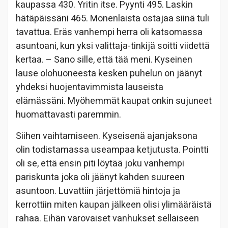
kaupassa 430. Yritin itse. Pyynti 495. Laskin
hätäpäissäni 465. Monenlaista ostajaa siinä tuli
tavattua. Eräs vanhempi herra oli katsomassa
asuntoani, kun yksi valittaja-tinkijä soitti viidettä
kertaa. – Sano sille, että tää meni. Kyseinen
lause olohuoneesta kesken puhelun on jäänyt
yhdeksi huojentavimmista lauseista
elämässäni. Myöhemmät kaupat onkin sujuneet
huomattavasti paremmin.
Siihen vaihtamiseen. Kyseisenä ajanjaksona
olin todistamassa useampaa ketjutusta. Pointti
oli se, että ensin piti löytää joku vanhempi
pariskunta joka oli jäänyt kahden suureen
asuntoon. Luvattiin järjettömiä hintoja ja
kerrottiin miten kaupan jälkeen olisi ylimääräistä
rahaa. Eihän varovaiset vanhukset sellaiseen