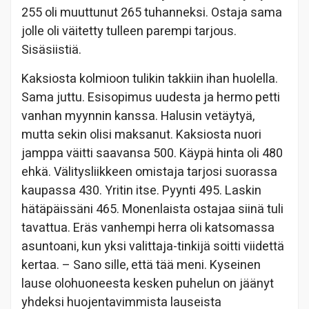
255 oli muuttunut 265 tuhanneksi. Ostaja sama
jolle oli väitetty tulleen parempi tarjous.
Sisäsiistiä.
Kaksiosta kolmioon tulikin takkiin ihan huolella.
Sama juttu. Esisopimus uudesta ja hermo petti
vanhan myynnin kanssa. Halusin vetäytyä,
mutta sekin olisi maksanut. Kaksiosta nuori
jamppa väitti saavansa 500. Käypä hinta oli 480
ehkä. Välitysliikkeen omistaja tarjosi suorassa
kaupassa 430. Yritin itse. Pyynti 495. Laskin
hätäpäissäni 465. Monenlaista ostajaa siinä tuli
tavattua. Eräs vanhempi herra oli katsomassa
asuntoani, kun yksi valittaja-tinkijä soitti viidettä
kertaa. – Sano sille, että tää meni. Kyseinen
lause olohuoneesta kesken puhelun on jäänyt
yhdeksi huojentavimmista lauseista