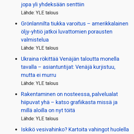
jopa yli yhdeksään senttiin
Lähde: YLE talous
Grönlannilta tiukka varoitus – amerikkalainen
öljy-yhtiö jatkoi luvattomien porausten
valmistelua
Lähde: YLE talous
Ukraina rökittää Venäjän taloutta monella
tavalla – asiantuntijat: Venäjä kurjistuu,
mutta ei murru
Lähde: YLE talous
Rakentaminen on nosteessa, palvelualat
hiipuvat yhä – katso grafiikasta missä ja
millä aloilla on nyt töitä
Lähde: YLE talous
Iskikö vesivahinko? Kartoita vahingot huolella