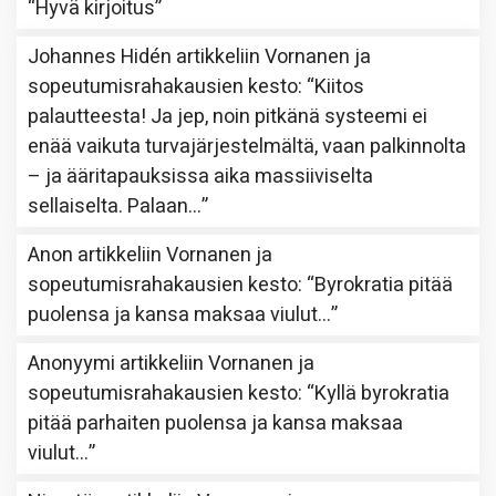
“
Hyvä kirjoitus
”
Johannes Hidén
artikkeliin
Vornanen ja
sopeutumisrahakausien kesto
: “
Kiitos
palautteesta! Ja jep, noin pitkänä systeemi ei
enää vaikuta turvajärjestelmältä, vaan palkinnolta
– ja ääritapauksissa aika massiiviselta
sellaiselta. Palaan…
”
Anon
artikkeliin
Vornanen ja
sopeutumisrahakausien kesto
: “
Byrokratia pitää
puolensa ja kansa maksaa viulut…
”
Anonyymi
artikkeliin
Vornanen ja
sopeutumisrahakausien kesto
: “
Kyllä byrokratia
pitää parhaiten puolensa ja kansa maksaa
viulut…
”