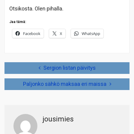
Otsikosta. Olen pihalla.
Jaa tämä:
Facebook
X
WhatsApp
Artikkelien
Sergion listan päivitys
selaus
Paljonko sähkö maksaa eri maissa
jousimies