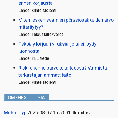
ennen korjausta
Lähde: Kiinteistölehti
Miten lesken saamien pörssi­osakkeiden arvo
määräytyy?
Lähde: Taloustaito/verot
Tekoäly loi juuri viruksia, joita ei löydy
luonnosta
Lähde: YLE tiede
Riskirakenne parvekekaiteessa? Varmista
tarkastajan ammattitaito
Lähde: Kiinteistölehti
OMXHEX UUTISIA
Metso Oyj
: 2026-08-07 15:50:01: Ilmoitus