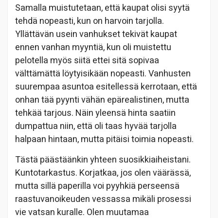
Samalla muistutetaan, että kaupat olisi syytä
tehdä nopeasti, kun on harvoin tarjolla.
Yllättävän usein vanhukset tekivät kaupat
ennen vanhan myyntiä, kun oli muistettu
pelotella myös siitä ettei sitä sopivaa
välttämättä löytyisikään nopeasti. Vanhusten
suurempaa asuntoa esitellessä kerrotaan, että
onhan tää pyynti vähän epärealistinen, mutta
tehkää tarjous. Näin yleensä hinta saatiin
dumpattua niin, että oli taas hyvää tarjolla
halpaan hintaan, mutta pitäisi toimia nopeasti.
Tästä päästäänkin yhteen suosikkiaiheistani.
Kuntotarkastus. Korjatkaa, jos olen väärässä,
mutta sillä paperilla voi pyyhkiä perseensä
raastuvanoikeuden vessassa mikäli prosessi
vie vatsan kuralle. Olen muutamaa