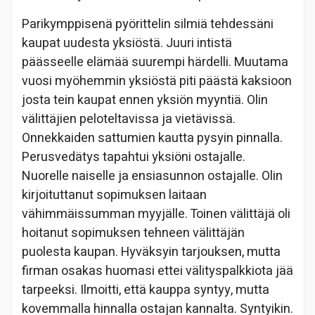
Parikymppisenä pyörittelin silmiä tehdessäni
kaupat uudesta yksiöstä. Juuri intistä
päässeelle elämää suurempi härdelli. Muutama
vuosi myöhemmin yksiöstä piti päästä kaksioon
josta tein kaupat ennen yksiön myyntiä. Olin
välittäjien peloteltavissa ja vietävissä.
Onnekkaiden sattumien kautta pysyin pinnalla.
Perusvedätys tapahtui yksiöni ostajalle.
Nuorelle naiselle ja ensiasunnon ostajalle. Olin
kirjoituttanut sopimuksen laitaan
vähimmäissumman myyjälle. Toinen välittäjä oli
hoitanut sopimuksen tehneen välittäjän
puolesta kaupan. Hyväksyin tarjouksen, mutta
firman osakas huomasi ettei välityspalkkiota jää
tarpeeksi. Ilmoitti, että kauppa syntyy, mutta
kovemmalla hinnalla ostajan kannalta. Syntyikin.