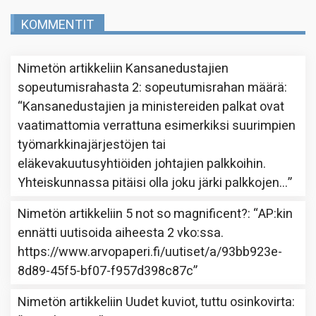
KOMMENTIT
Nimetön
artikkeliin
Kansanedustajien
sopeutumisrahasta 2: sopeutumisrahan määrä
:
“
Kansanedustajien ja ministereiden palkat ovat
vaatimattomia verrattuna esimerkiksi suurimpien
työmarkkinajärjestöjen tai
eläkevakuutusyhtiöiden johtajien palkkoihin.
Yhteiskunnassa pitäisi olla joku järki palkkojen…
”
Nimetön
artikkeliin
5 not so magnificent?
: “
AP:kin
ennätti uutisoida aiheesta 2 vko:ssa.
https://www.arvopaperi.fi/uutiset/a/93bb923e-
8d89-45f5-bf07-f957d398c87c
”
Nimetön
artikkeliin
Uudet kuviot, tuttu osinkovirta
: