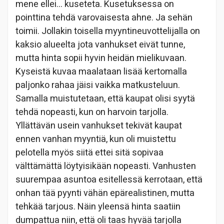
mene ellei… kuseteta. Kusetuksessa on
pointtina tehdä varovaisesta ahne. Ja sehän
toimii. Jollakin toisella myyntineuvottelijalla on
kaksio alueelta jota vanhukset eivät tunne,
mutta hinta sopii hyvin heidän mielikuvaan.
Kyseistä kuvaa maalataan lisää kertomalla
paljonko rahaa jäisi vaikka matkusteluun.
Samalla muistutetaan, että kaupat olisi syytä
tehdä nopeasti, kun on harvoin tarjolla.
Yllättävän usein vanhukset tekivät kaupat
ennen vanhan myyntiä, kun oli muistettu
pelotella myös siitä ettei sitä sopivaa
välttämättä löytyisikään nopeasti. Vanhusten
suurempaa asuntoa esitellessä kerrotaan, että
onhan tää pyynti vähän epärealistinen, mutta
tehkää tarjous. Näin yleensä hinta saatiin
dumpattua niin, että oli taas hyvää tarjolla