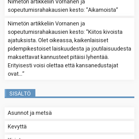
Nimetön
artikkeliin
Vornanen ja
sopeutumisrahakausien kesto
: “
Aikamoista
”
Nimetön
artikkeliin
Vornanen ja
sopeutumisrahakausien kesto
: “
Kiitos kivoista
ajatuksista. Olet oikeassa, kaikenlaisiset
pidempikestoiset laiskuudesta ja joutilaisuudesta
maksettavat kannusteet pitäisi lyhentää.
Erityisesti voisi olettaa että kansanedustajat
ovat…
”
SISÄLTÖ
Asunnot ja metsä
Kevyttä