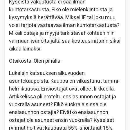
Kyseistä vakuutusta ei saa ilman
kuntotarkastusta. Eikö ole mielenkiintoista ja
kysymyksiä herättävää. Miksei IF tai joku muu
voisi tarjota vastaavaa ilman kuntotarkastusta?
Mikäli ostaja ja myyjä tarkistavat kohteen niin
varmaan isänöitsijältä saa kosteusmittarin siksi
aikaa lainaksi.
Otsikosta. Olen pihalla.
Lukaisin katsauksen alkuvuoden
asuntokaupoista. Kauppa on vilkastunut tammi-
helmikuussa. Ensiostajat ovat olleet liikkeellä.
Artikkelissa oli eroteltu ensiasunnon ostajat ja
vuokralla asuneet? Eikö vuokralaisissa ole
ensiasunnon ostajia? Eivätkö ensiasunnon
ostajat ole asuneet ensin vuokralla? Kyseiset
ryhmät hoitivat kaupasta 55%, sijoittajat 15%.