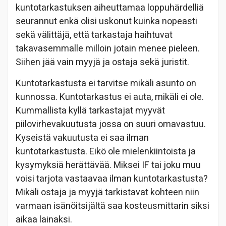
kuntotarkastuksen aiheuttamaa loppuhärdelliä
seurannut enkä olisi uskonut kuinka nopeasti
sekä välittäjä, että tarkastaja haihtuvat
takavasemmalle milloin jotain menee pieleen.
Siihen jää vain myyjä ja ostaja sekä juristit.
Kuntotarkastusta ei tarvitse mikäli asunto on
kunnossa. Kuntotarkastus ei auta, mikäli ei ole.
Kummallista kyllä tarkastajat myyvät
piilovirhevakuutusta jossa on suuri omavastuu.
Kyseistä vakuutusta ei saa ilman
kuntotarkastusta. Eikö ole mielenkiintoista ja
kysymyksiä herättävää. Miksei IF tai joku muu
voisi tarjota vastaavaa ilman kuntotarkastusta?
Mikäli ostaja ja myyjä tarkistavat kohteen niin
varmaan isänöitsijältä saa kosteusmittarin siksi
aikaa lainaksi.