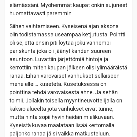
elämässäni. Myöhemmät kaupat onkin sujuneet
huomattavasti paremmin.
Siihen vaihtamiseen. Kyseisenä ajanjaksona
olin todistamassa useampaa ketjutusta. Pointti
oli se, että ensin piti löytää joku vanhempi
pariskunta joka oli jäänyt kahden suureen
asuntoon. Luvattiin järjettömiä hintoja ja
kerrottiin miten kaupan jälkeen olisi ylimääräistä
rahaa. Eihän varovaiset vanhukset sellaiseen
mene ellei… kuseteta. Kusetuksessa on
pointtina tehdä varovaisesta ahne. Ja sehän
toimii. Jollakin toisella myyntineuvottelijalla on
kaksio alueelta jota vanhukset eivät tunne,
mutta hinta sopii hyvin heidän mielikuvaan.
Kyseistä kuvaa maalataan lisää kertomalla
paljonko rahaa jäisi vaikka matkusteluun.