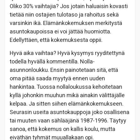
Oliko 30% vaihtajia? Jos jotain haluaisin kovasti
tietää niin ostajien tulotaso ja rahoitus sekä
varsinkin ikä. Elämänkokemuksen merkitystä
asuntokaupoissa ei voi jättää huomiotta.
Edellyttäen, että kokemuksesta oppii.
Hyvä aika vaihtaa? Hyvä kysymys ryyditettynä
todella hyvällä kommentilla. Nolla-
asunnonloukku. Ensin painotetaan sitä, että
oma pitää saada myytyä ennen uuden
hankintaa. Tuossa nollaloukussa kehoitetaan
kyllä johonkin muuhun mikä ainakin välittäjälle
kelpaa. Ja sitten siihen elämänkokemukseen.
Seurasin useita asuntokauppoja joko osallisena
tai muuten vaan sählääjänä 1987-1996. Täytyy
sanoa, että kokemus on kallis koulu, mutta
eiväthän tyhmät muuallakaan opi.