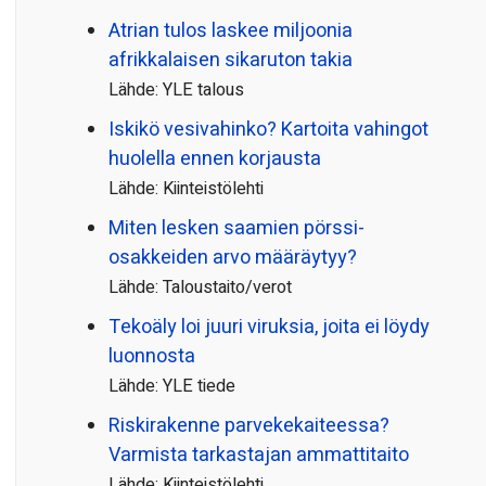
Atrian tulos laskee miljoonia
afrikkalaisen sikaruton takia
Lähde: YLE talous
Iskikö vesivahinko? Kartoita vahingot
huolella ennen korjausta
Lähde: Kiinteistölehti
Miten lesken saamien pörssi­
osakkeiden arvo määräytyy?
Lähde: Taloustaito/verot
Tekoäly loi juuri viruksia, joita ei löydy
luonnosta
Lähde: YLE tiede
Riskirakenne parvekekaiteessa?
Varmista tarkastajan ammattitaito
Lähde: Kiinteistölehti