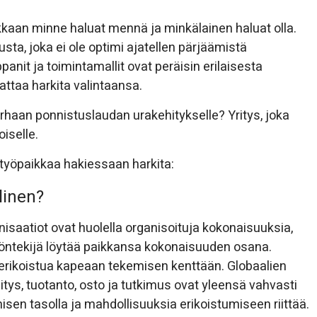
arkkaan minne haluat mennä ja minkälainen haluat olla.
sta, joka ei ole optimi ajatellen pärjäämistä
nit ja toimintamallit ovat peräisin erilaisesta
ttaa harkita valintaansa.
rhaan ponnistuslaudan urakehitykselle? Yritys, joka
iselle.
työpaikkaa hakiessaan harkita:
linen?
nisaatiot ovat huolella organisoituja kokonaisuuksia,
yöntekijä löytää paikkansa kokonaisuuden osana.
 erikoistua kapeaan tekemisen kenttään. Globaalien
itys, tuotanto, osto ja tutkimus ovat yleensä vahvasti
misen tasolla ja mahdollisuuksia erikoistumiseen riittää.