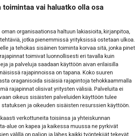
toimintaa vai haluatko olla osa
aa oman organisaationsa haltuun lakiasioita, kirjanpitoa,
 tehtäviä, jotka pienemmissä yrityksissä ostetaan ulkoa.
lle ja tehokas sisäinen toiminta korvaa sitä, jonka pinet
ajapinnat toimivat luonnollisesti eri tavalla kuin
eja ja palveluja saadaan käyttöön aivan erilaisilla
kinäisissä rajapinnoissa on tapana. Koko suuren
asta oraganisoida sisäisiä rajapintoja tehokkaammalla
 rajapinnat olisivat yritysten välisiä. Palveluita ei
 vaan oikeus sisäisten palveluiden käyttöön tulee
e statuksen ja oikeuden sisäisten resurssien käyttöön.
kaasti verkottuneita toisiinsa ja yhteiskunnan
nta-alue on kapea ja kaikessa muussa ne pyrkivät
n välillä on paljon ja lähes kaikki työntekijät tekevät