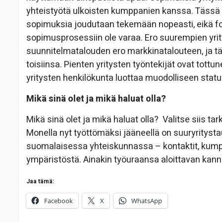
yhteistyötä ulkoisten kumppanien kanssa. Tässä
sopimuksia joudutaan tekemään nopeasti, eikä fo
sopimusprosessiin ole varaa. Ero suurempien yrit
suunnitelmatalouden ero markkinatalouteen, ja t
toisiinsa. Pienten yritysten työntekijät ovat tott
yritysten henkilökunta luottaa muodolliseen statuk
Mikä sinä olet ja mikä haluat olla?
Mikä sinä olet ja mikä haluat olla? Valitse siis t
Monella nyt työttömäksi jääneellä on suuryritystau
suomalaisessa yhteiskunnassa – kontaktit, kumppa
ympäristöstä. Ainakin työuraansa aloittavan kanna
Jaa tämä:
Facebook
X
WhatsApp