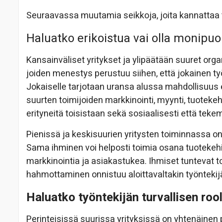
Seuraavassa muutamia seikkoja, joita kannattaa 
Haluatko erikoistua vai olla monipuo
Kansainväliset yritykset ja ylipäätään suuret orga
joiden menestys perustuu siihen, että jokainen t
Jokaiselle tarjotaan uransa alussa mahdollisuus
suurten toimijoiden markkinointi, myynti, tuotekeh
erityneitä toisistaan sekä sosiaalisesti että teke
Pienissä ja keskisuurien yritysten toiminnassa 
Sama ihminen voi helposti toimia osana tuotekehi
markkinointia ja asiakastukea. Ihmiset tuntevat t
hahmottaminen onnistuu aloittavaltakin työntekijä
Haluatko työntekijän turvallisen roo
Perinteisissä suurissa yrityksissä on yhtenäinen 