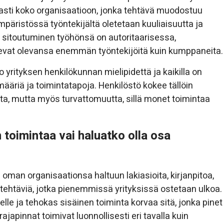
asti koko organisaatioon, jonka tehtävä muodostuu
päristössä työntekijältä oletetaan kuuliaisuutta ja
n sitoutuminen työhönsä on autoritaarisessa,
kevat olevansa enemmän työntekijöitä kuin kumppaneita.
yrityksen henkilökunnan mielipidettä ja kaikilla on
ääriä ja toimintatapoja. Henkilöstö kokee tällöin
ta, mutta myös turvattomuutta, sillä monet toimintaa
toimintaa vai haluatko olla osa
aa oman organisaationsa haltuun lakiasioita, kirjanpitoa,
 tehtäviä, jotka pienemmissä yrityksissä ostetaan ulkoa.
lle ja tehokas sisäinen toiminta korvaa sitä, jonka pinet
ajapinnat toimivat luonnollisesti eri tavalla kuin