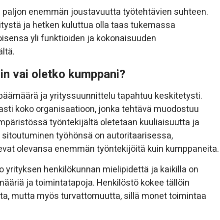
on paljon enemmän joustavuutta työtehtävien suhteen.
tystä ja hetken kuluttua olla taas tukemassa
oisensa yli funktioiden ja kokonaisuuden
ltä.
lin vai oletko kumppani?
päämäärä ja yrityssuunnittelu tapahtuu keskitetysti.
asti koko organisaatioon, jonka tehtävä muodostuu
päristössä työntekijältä oletetaan kuuliaisuutta ja
n sitoutuminen työhönsä on autoritaarisessa,
kevat olevansa enemmän työntekijöitä kuin kumppaneita.
yrityksen henkilökunnan mielipidettä ja kaikilla on
ääriä ja toimintatapoja. Henkilöstö kokee tällöin
ta, mutta myös turvattomuutta, sillä monet toimintaa