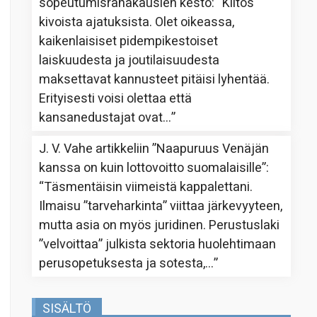
sopeutumisrahakausien kesto
: “
Kiitos
kivoista ajatuksista. Olet oikeassa,
kaikenlaisiset pidempikestoiset
laiskuudesta ja joutilaisuudesta
maksettavat kannusteet pitäisi lyhentää.
Erityisesti voisi olettaa että
kansanedustajat ovat…
”
J. V. Vahe
artikkeliin
”Naapuruus Venäjän
kanssa on kuin lottovoitto suomalaisille”
:
“
Täsmentäisin viimeistä kappalettani.
Ilmaisu ”tarveharkinta” viittaa järkevyyteen,
mutta asia on myös juridinen. Perustuslaki
”velvoittaa” julkista sektoria huolehtimaan
perusopetuksesta ja sotesta,…
”
SISÄLTÖ