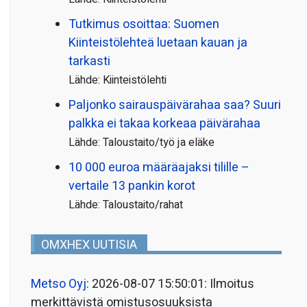
Tutkimus osoittaa: Suomen
Kiinteistölehteä luetaan kauan ja
tarkasti
Lähde: Kiinteistölehti
Paljonko sairauspäivä­rahaa saa? Suuri
palkka ei takaa korkeaa päivärahaa
Lähde: Taloustaito/työ ja eläke
10 000 euroa määräajaksi tilille –
vertaile 13 pankin korot
Lähde: Taloustaito/rahat
OMXHEX UUTISIA
Metso Oyj
: 2026-08-07 15:50:01: Ilmoitus
merkittävistä omistusosuuksista