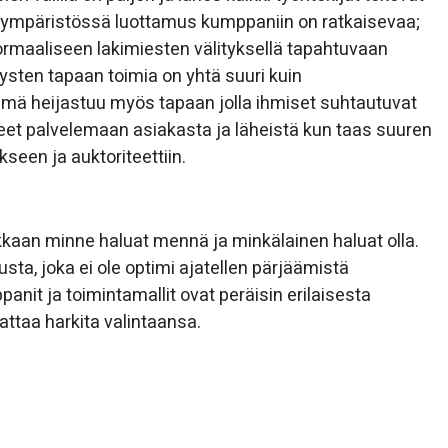
 ympäristössä luottamus kumppaniin on ratkaisevaa;
rmaaliseen lakimiesten välityksellä tapahtuvaan
ysten tapaan toimia on yhtä suuri kuin
ämä heijastuu myös tapaan jolla ihmiset suhtautuvat
uneet palvelemaan asiakasta ja läheistä kun taas suuren
seen ja auktoriteettiin.
arkkaan minne haluat mennä ja minkälainen haluat olla.
sta, joka ei ole optimi ajatellen pärjäämistä
nit ja toimintamallit ovat peräisin erilaisesta
ttaa harkita valintaansa.