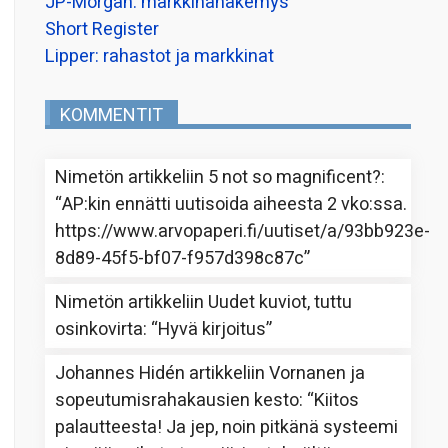
JP-Morgan: markkinanäkemys
Short Register
Lipper: rahastot ja markkinat
KOMMENTIT
Nimetön
artikkeliin
5 not so magnificent?
:
“
AP:kin ennätti uutisoida aiheesta 2 vko:ssa.
https://www.arvopaperi.fi/uutiset/a/93bb923e-
8d89-45f5-bf07-f957d398c87c
”
Nimetön
artikkeliin
Uudet kuviot, tuttu
osinkovirta
: “
Hyvä kirjoitus
”
Johannes Hidén
artikkeliin
Vornanen ja
sopeutumisrahakausien kesto
: “
Kiitos
palautteesta! Ja jep, noin pitkänä systeemi