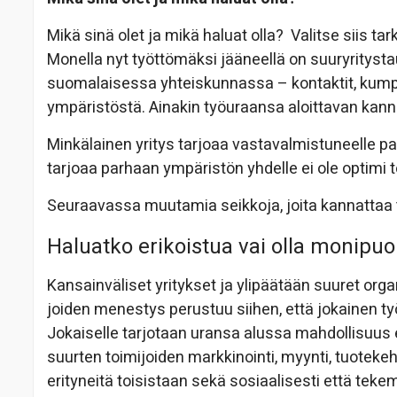
Mikä sinä olet ja mikä haluat olla? Valitse siis t
Monella nyt työttömäksi jääneellä on suuryritystau
suomalaisessa yhteiskunnassa – kontaktit, kumppa
ympäristöstä. Ainakin työuraansa aloittavan kanna
Minkälainen yritys tarjoaa vastavalmistuneelle pa
tarjoaa parhaan ympäristön yhdelle ei ole optimi to
Seuraavassa muutamia seikkoja, joita kannattaa 
Haluatko erikoistua vai olla monipuo
Kansainväliset yritykset ja ylipäätään suuret orga
joiden menestys perustuu siihen, että jokainen t
Jokaiselle tarjotaan uransa alussa mahdollisuus
suurten toimijoiden markkinointi, myynti, tuotekeh
erityneitä toisistaan sekä sosiaalisesti että teke