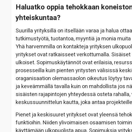
Haluatko oppia tehokkaan koneiston 
yhteiskuntaa?
Suurilla yrityksillä on itsellään varaa ja halua ott
tutkimustyötä, tuotantoa, myyntiä ja monia muita
Yhä harvemmilla on kontakteja yrityksen ulkopuole
yritykset ovat ratkaisseet verkottumalla. Sisäiset r
ulkoiset. Sopimuskäytännöt ovat erilaisia, resurss
prosesseilla kuin pienten yritysten välisissä kes
oraganisaation olemassaolon oikeutus löytyy tav
ja keveämmällä tavalla kuin on mahdollista jos nämä
sisäisten rajapintojen yhteydessä osteta rahalla,
keskussuunnittelun kautta, joka antaa projekteill
Pienet ja keskisuuret yritykset ovat yleensä tehok
funktioihin. Niiden ylivoimaisen osaamisen toimi
käyttämään ulkopuolista apua. Sopimuksia yrityksie