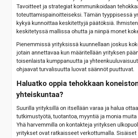
Tavoitteet ja strategiat kommunikoidaan tehokka
toteuttamispainoitteiseksi. Tämän tyyppisessä ym
kykyä kunnoittaa keskitettyjä päätöksiä. Ihmiste
keskitetyssä mallissa ohutta ja niinpä monet ko
Pienemmissä yrityksissä kuunnellaan joskus koko 
jotain annettavaa kun määritellään yrityksen pääm
toisenlaista kumppanuutta ja yhteenkuuluvaisuut
ohjaavat turvalisuutta luovat säännöt puuttuvat.
Haluatko oppia tehokkaan koneiston 
yhteiskuntaa?
Suurilla yrityksillä on itsellään varaa ja halua ott
tutkimustyötä, tuotantoa, myyntiä ja monia muita
Yhä harvemmilla on kontakteja yrityksen ulkopuole
yritykset ovat ratkaisseet verkottumalla. Sisäiset r