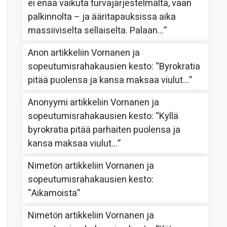
ei enää vaikuta turvajärjestelmältä, vaan
palkinnolta – ja ääritapauksissa aika
massiiviselta sellaiselta. Palaan…
”
Anon
artikkeliin
Vornanen ja
sopeutumisrahakausien kesto
: “
Byrokratia
pitää puolensa ja kansa maksaa viulut…
”
Anonyymi
artikkeliin
Vornanen ja
sopeutumisrahakausien kesto
: “
Kyllä
byrokratia pitää parhaiten puolensa ja
kansa maksaa viulut…
”
Nimetön
artikkeliin
Vornanen ja
sopeutumisrahakausien kesto
:
“
Aikamoista
”
Nimetön
artikkeliin
Vornanen ja