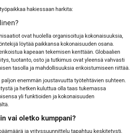
työpaikkaa hakiessaan harkita:
linen?
nisaatiot ovat huolella organisoituja kokonaisuuksia,
yöntekijä löytää paikkansa kokonaisuuden osana.
 erikoistua kapeaan tekemisen kenttään. Globaalien
itys, tuotanto, osto ja tutkimus ovat yleensä vahvasti
misen tasolla ja mahdollisuuksia erikoistumiseen riittää.
on paljon enemmän joustavuutta työtehtävien suhteen.
tystä ja hetken kuluttua olla taas tukemassa
oisensa yli funktioiden ja kokonaisuuden
ltä.
lin vai oletko kumppani?
päämäärä ja yrityssuunnittelu tapahtuu keskitetysti.