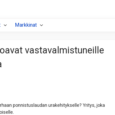
t
Markkinat
joavat vastavalmistuneille
a
rhaan ponnistuslaudan urakehitykselle? Yritys, joka
iselle.