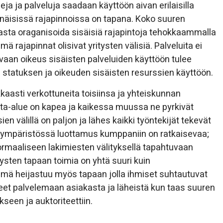
eja ja palveluja saadaan käyttöön aivan erilaisilla
kinäisissä rajapinnoissa on tapana. Koko suuren
asta oraganisoida sisäisiä rajapintoja tehokkaammalla
 rajapinnat olisivat yritysten välisiä. Palveluita ei
 vaan oikeus sisäisten palveluiden käyttöön tulee
e statuksen ja oikeuden sisäisten resurssien käyttöön.
kaasti verkottuneita toisiinsa ja yhteiskunnan
nta-alue on kapea ja kaikessa muussa ne pyrkivät
n välillä on paljon ja lähes kaikki työntekijät tekevät
 ympäristössä luottamus kumppaniin on ratkaisevaa;
rmaaliseen lakimiesten välityksellä tapahtuvaan
ysten tapaan toimia on yhtä suuri kuin
ämä heijastuu myös tapaan jolla ihmiset suhtautuvat
uneet palvelemaan asiakasta ja läheistä kun taas suuren
seen ja auktoriteettiin.