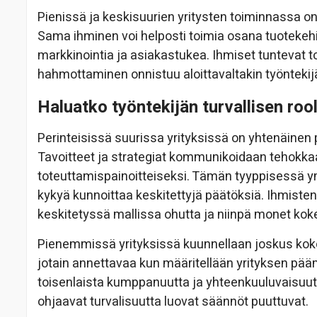
Pienissä ja keskisuurien yritysten toiminnassa 
Sama ihminen voi helposti toimia osana tuotekehi
markkinointia ja asiakastukea. Ihmiset tuntevat t
hahmottaminen onnistuu aloittavaltakin työntekijä
Haluatko työntekijän turvallisen roo
Perinteisissä suurissa yrityksissä on yhtenäinen 
Tavoitteet ja strategiat kommunikoidaan tehokka
toteuttamispainoitteiseksi. Tämän tyyppisessä ym
kykyä kunnoittaa keskitettyjä päätöksiä. Ihmiste
keskitetyssä mallissa ohutta ja niinpä monet ko
Pienemmissä yrityksissä kuunnellaan joskus koko 
jotain annettavaa kun määritellään yrityksen pääm
toisenlaista kumppanuutta ja yhteenkuuluvaisuut
ohjaavat turvalisuutta luovat säännöt puuttuvat.