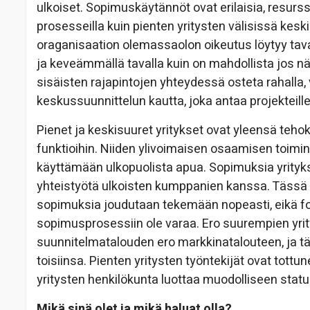
ulkoiset. Sopimuskäytännöt ovat erilaisia, resurss
prosesseilla kuin pienten yritysten välisissä kes
oraganisaation olemassaolon oikeutus löytyy tav
ja keveämmällä tavalla kuin on mahdollista jos nämä
sisäisten rajapintojen yhteydessä osteta rahalla,
keskussuunnittelun kautta, joka antaa projekteill
Pienet ja keskisuuret yritykset ovat yleensä tehok
funktioihin. Niiden ylivoimaisen osaamisen toimi
käyttämään ulkopuolista apua. Sopimuksia yrityksie
yhteistyötä ulkoisten kumppanien kanssa. Tässä
sopimuksia joudutaan tekemään nopeasti, eikä fo
sopimusprosessiin ole varaa. Ero suurempien yrit
suunnitelmatalouden ero markkinatalouteen, ja t
toisiinsa. Pienten yritysten työntekijät ovat tott
yritysten henkilökunta luottaa muodolliseen statuk
Mikä sinä olet ja mikä haluat olla?