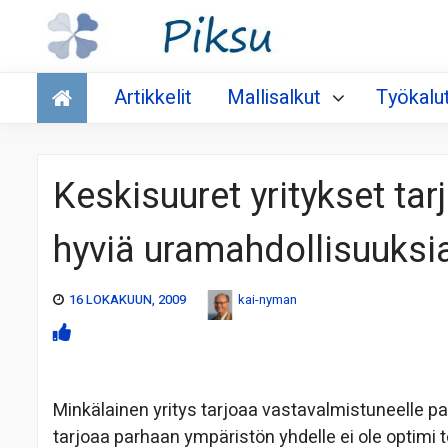
Talous
Artikkelit
Mallisalkut
Työkalu
Keskisuuret yritykset tar
hyviä uramahdollisuuksi
16 LOKAKUUN, 2009
kai-nyman
Minkälainen yritys tarjoaa vastavalmistuneelle pa
tarjoaa parhaan ympäristön yhdelle ei ole optimi to