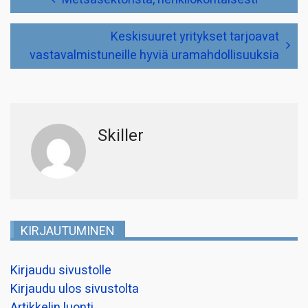
selaus
Keskisuuret yritykset tarjoavat
vastavalmistuneille hyviä uramahdollisuuksia
Skiller
KIRJAUTUMINEN
Kirjaudu sivustolle
Kirjaudu ulos sivustolta
Artikkelin luonti