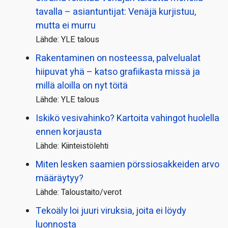
tavalla – asiantuntijat: Venäjä kurjistuu,
mutta ei murru
Lähde: YLE talous
Rakentaminen on nosteessa, palvelualat
hiipuvat yhä – katso grafiikasta missä ja
millä aloilla on nyt töitä
Lähde: YLE talous
Iskikö vesivahinko? Kartoita vahingot huolella
ennen korjausta
Lähde: Kiinteistölehti
Miten lesken saamien pörssi­osakkeiden arvo
määräytyy?
Lähde: Taloustaito/verot
Tekoäly loi juuri viruksia, joita ei löydy
luonnosta