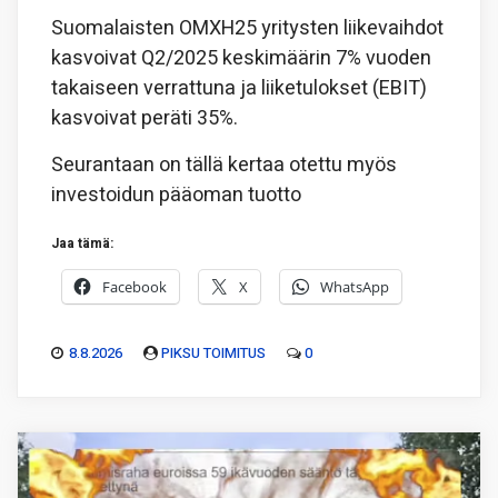
Suomalaisten OMXH25 yritysten liikevaihdot
kasvoivat Q2/2025 keskimäärin 7% vuoden
takaiseen verrattuna ja liiketulokset (EBIT)
kasvoivat peräti 35%.
Seurantaan on tällä kertaa otettu myös
investoidun pääoman tuotto
Jaa tämä:
Facebook
X
WhatsApp
8.8.2026
PIKSU TOIMITUS
0