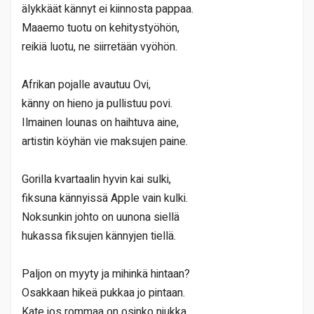
älykkäät kännyt ei kiinnosta pappaa.
Maaemo tuotu on kehitystyöhön,
reikiä luotu, ne siirretään vyöhön.
Afrikan pojalle avautuu Ovi,
känny on hieno ja pullistuu povi.
Ilmainen lounas on haihtuva aine,
artistin köyhän vie maksujen paine.
Gorilla kvartaalin hyvin kai sulki,
fiksuna kännyissä Apple vain kulki.
Noksunkin johto on uunona siellä
hukassa fiksujen kännyjen tiellä.
Paljon on myyty ja mihinkä hintaan?
Osakkaan hikeä pukkaa jo pintaan.
Kate jos rommaa on osinko niukka,