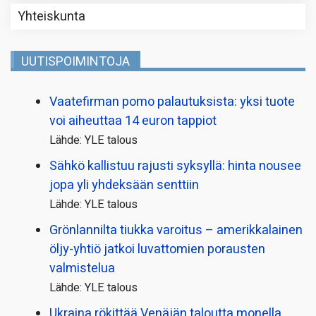
Yhteiskunta
UUTISPOIMINTOJA
Vaatefirman pomo palautuksista: yksi tuote
voi aiheuttaa 14 euron tappiot
Lähde: YLE talous
Sähkö kallistuu rajusti syksyllä: hinta nousee
jopa yli yhdeksään senttiin
Lähde: YLE talous
Grönlannilta tiukka varoitus – amerikkalainen
öljy-yhtiö jatkoi luvattomien porausten
valmistelua
Lähde: YLE talous
Ukraina rökittää Venäjän taloutta monella