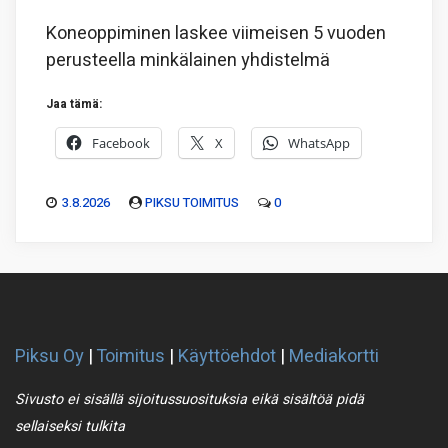
Koneoppiminen laskee viimeisen 5 vuoden
perusteella minkälainen yhdistelmä
Jaa tämä:
Facebook
X
WhatsApp
3.8.2026
PIKSU TOIMITUS
0
Piksu Oy
|
Toimitus
|
Käyttöehdot
|
Mediakortti
Sivusto ei sisällä sijoitussuosituksia eikä sisältöä pidä
sellaiseksi tulkita