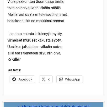
Vielä pääkonttori Suomessa täällä,
töitä on harvoille tälläkään säällä.
Meillä viel osataan tekniset hommat,
hoitakoot ulkit ne markkinakommat.
Lamasta noustu ja kännyjä myöty,
viimeiset muruset kakusta syöty.
Uusi kun julkaistaan vitkutin soiva,
sillä taas tienataan siivu niin oiva.
-SKiller
Jaa tämä:
Facebook
X
WhatsApp
Artikkelien
Metsäsektorista, henkilökohtaisesti