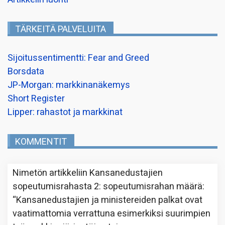
TÄRKEITÄ PALVELUITA
Sijoitussentimentti: Fear and Greed
Borsdata
JP-Morgan: markkinanäkemys
Short Register
Lipper: rahastot ja markkinat
KOMMENTIT
Nimetön
artikkeliin
Kansanedustajien
sopeutumisrahasta 2: sopeutumisrahan määrä
:
“
Kansanedustajien ja ministereiden palkat ovat
vaatimattomia verrattuna esimerkiksi suurimpien