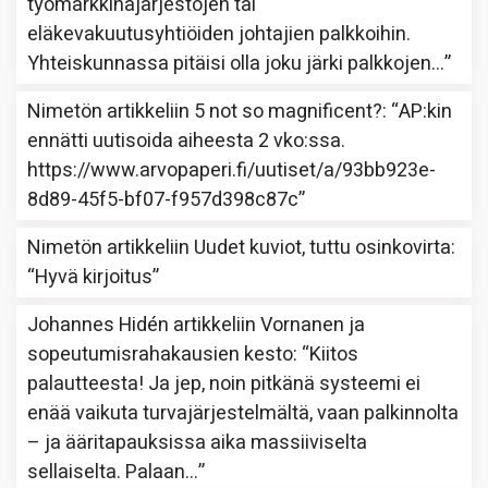
työmarkkinajärjestöjen tai
eläkevakuutusyhtiöiden johtajien palkkoihin.
Yhteiskunnassa pitäisi olla joku järki palkkojen…
”
Nimetön
artikkeliin
5 not so magnificent?
: “
AP:kin
ennätti uutisoida aiheesta 2 vko:ssa.
https://www.arvopaperi.fi/uutiset/a/93bb923e-
8d89-45f5-bf07-f957d398c87c
”
Nimetön
artikkeliin
Uudet kuviot, tuttu osinkovirta
:
“
Hyvä kirjoitus
”
Johannes Hidén
artikkeliin
Vornanen ja
sopeutumisrahakausien kesto
: “
Kiitos
palautteesta! Ja jep, noin pitkänä systeemi ei
enää vaikuta turvajärjestelmältä, vaan palkinnolta
– ja ääritapauksissa aika massiiviselta
sellaiselta. Palaan…
”