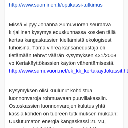
http://www.suominen.fi/optikassi-tutkimus
Missä viipyy Johanna Sumuvuoren seuraava
kirjallinen kysymys eduskunnassa koskien tällä
kertaa kangaskassien kieltämistä ekologisesti
tuhoisina. Tämä vihreä kansanedustaja oli
tietämään tehnyt väärän kysymyksen 431/2008
vp Kertakäyttökassien käytön vähentämisestä.
http://www.sumuvuori.net/ek_kk_kertakayttokassit.h
Kysymyksen olisi kuulunut kohdistua
luonnonvaroja rohmuavaan puuvillakassiin.
Ostoskassien luonnonvarojen kulutus yhtä
kassia kohden on tuoreen tutkimuksen mukaan:
Uusiutumaton energia kangaskassi 21 MJ,