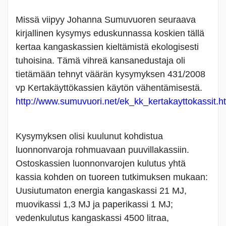
Missä viipyy Johanna Sumuvuoren seuraava
kirjallinen kysymys eduskunnassa koskien tällä
kertaa kangaskassien kieltämistä ekologisesti
tuhoisina. Tämä vihreä kansanedustaja oli
tietämään tehnyt väärän kysymyksen 431/2008
vp Kertakäyttökassien käytön vähentämisestä.
http://www.sumuvuori.net/ek_kk_kertakayttokassit.h
Kysymyksen olisi kuulunut kohdistua
luonnonvaroja rohmuavaan puuvillakassiin.
Ostoskassien luonnonvarojen kulutus yhtä
kassia kohden on tuoreen tutkimuksen mukaan:
Uusiutumaton energia kangaskassi 21 MJ,
muovikassi 1,3 MJ ja paperikassi 1 MJ;
vedenkulutus kangaskassi 4500 litraa,