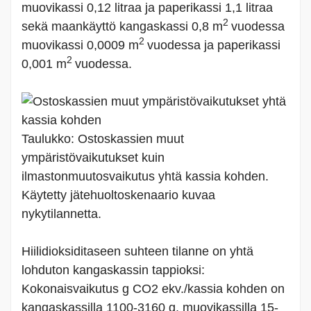
muovikassi 0,12 litraa ja paperikassi 1,1 litraa
2
sekä maankäyttö kangaskassi 0,8 m
vuodessa
2
muovikassi 0,0009 m
vuodessa ja paperikassi
2
0,001 m
vuodessa.
Taulukko: Ostoskassien muut
ympäristövaikutukset kuin
ilmastonmuutosvaikutus yhtä kassia kohden.
Käytetty jätehuoltoskenaario kuvaa
nykytilannetta.
Hiilidioksiditaseen suhteen tilanne on yhtä
lohduton kangaskassin tappioksi:
Kokonaisvaikutus g CO2 ekv./kassia kohden on
kangaskassilla 1100-3160 g, muovikassilla 15-