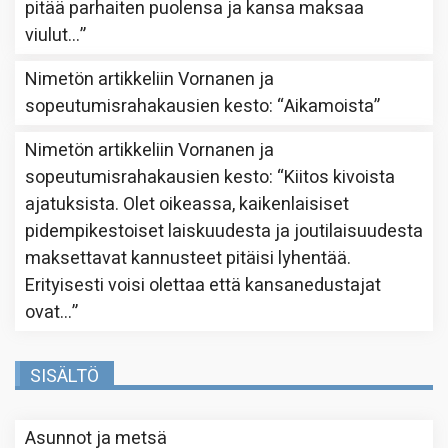
pitää parhaiten puolensa ja kansa maksaa
viulut…
”
Nimetön
artikkeliin
Vornanen ja
sopeutumisrahakausien kesto
: “
Aikamoista
”
Nimetön
artikkeliin
Vornanen ja
sopeutumisrahakausien kesto
: “
Kiitos kivoista
ajatuksista. Olet oikeassa, kaikenlaisiset
pidempikestoiset laiskuudesta ja joutilaisuudesta
maksettavat kannusteet pitäisi lyhentää.
Erityisesti voisi olettaa että kansanedustajat
ovat…
”
SISÄLTÖ
Asunnot ja metsä