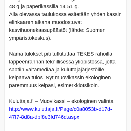
48 g ja paperikassilla 14-51 g.
Alla olevassa taulukossa esitetään yhden kassin
elinkaaren aikana muodostuvat
kasvihuonekaasupäästöt (lähde: Suomen
ympäristökeskus).
Nämä tulokset piti tutkituttaa TEKES rahoilla
lappeenrannan teknillisessä yliopistossa, jotta
saatiin valtamediaa ja kuluttajajärjestöille
kelpaava tulos. Nyt muovikassin ekologinen
paremmuus kelpasi, esimerkkiotsikoin.
Kuluttaja.fi – Muovikassi – ekologinen valinta
http://www.kuluttaja.fi/Page/c0a8053b-d17d-
47f7-8d8a-dbf8e3fd746d.aspx