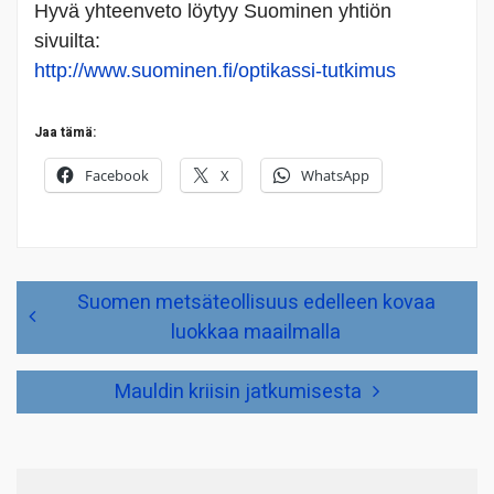
Hyvä yhteenveto löytyy Suominen yhtiön
sivuilta:
http://www.suominen.fi/optikassi-tutkimus
Jaa tämä:
Facebook
X
WhatsApp
Artikkelien
Suomen metsäteollisuus edelleen kovaa
selaus
luokkaa maailmalla
Mauldin kriisin jatkumisesta