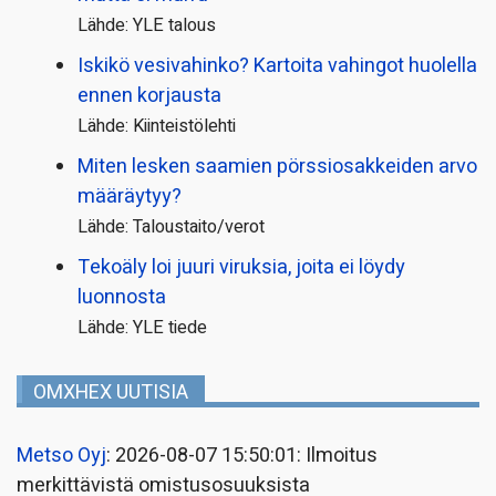
Lähde: YLE talous
Iskikö vesivahinko? Kartoita vahingot huolella
ennen korjausta
Lähde: Kiinteistölehti
Miten lesken saamien pörssi­osakkeiden arvo
määräytyy?
Lähde: Taloustaito/verot
Tekoäly loi juuri viruksia, joita ei löydy
luonnosta
Lähde: YLE tiede
OMXHEX UUTISIA
Metso Oyj
: 2026-08-07 15:50:01: Ilmoitus
merkittävistä omistusosuuksista