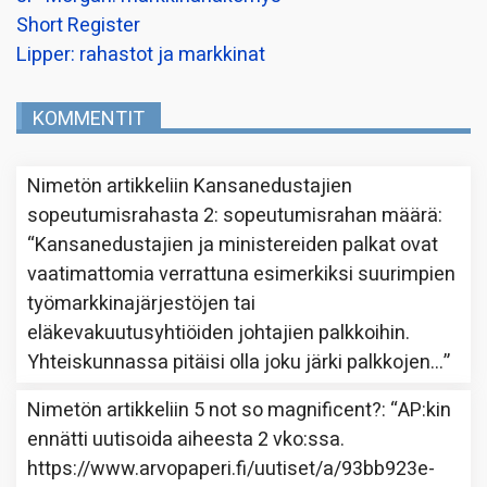
Short Register
Lipper: rahastot ja markkinat
KOMMENTIT
Nimetön
artikkeliin
Kansanedustajien
sopeutumisrahasta 2: sopeutumisrahan määrä
:
“
Kansanedustajien ja ministereiden palkat ovat
vaatimattomia verrattuna esimerkiksi suurimpien
työmarkkinajärjestöjen tai
eläkevakuutusyhtiöiden johtajien palkkoihin.
Yhteiskunnassa pitäisi olla joku järki palkkojen…
”
Nimetön
artikkeliin
5 not so magnificent?
: “
AP:kin
ennätti uutisoida aiheesta 2 vko:ssa.
https://www.arvopaperi.fi/uutiset/a/93bb923e-