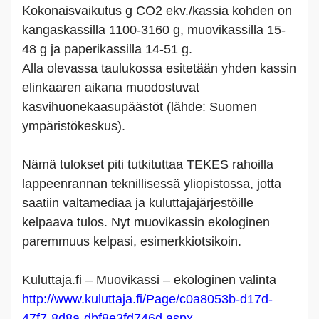
Kokonaisvaikutus g CO2 ekv./kassia kohden on
kangaskassilla 1100-3160 g, muovikassilla 15-
48 g ja paperikassilla 14-51 g.
Alla olevassa taulukossa esitetään yhden kassin
elinkaaren aikana muodostuvat
kasvihuonekaasupäästöt (lähde: Suomen
ympäristökeskus).
Nämä tulokset piti tutkituttaa TEKES rahoilla
lappeenrannan teknillisessä yliopistossa, jotta
saatiin valtamediaa ja kuluttajajärjestöille
kelpaava tulos. Nyt muovikassin ekologinen
paremmuus kelpasi, esimerkkiotsikoin.
Kuluttaja.fi – Muovikassi – ekologinen valinta
http://www.kuluttaja.fi/Page/c0a8053b-d17d-
47f7-8d8a-dbf8e3fd746d.aspx