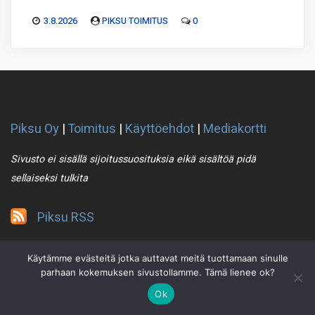
3.8.2026
PIKSU TOIMITUS
0
Piksu Oy
|
Toimitus
|
Käyttöehdot
|
Mediakortti
Sivusto ei sisällä sijoitussuosituksia eikä sisältöä pidä
sellaiseksi tulkita
Piksu RSS
Käytämme evästeitä jotka auttavat meitä tuottamaan sinulle
parhaan kokemuksen sivustollamme. Tämä lienee ok?
Ok
2021 © Piksu Oy