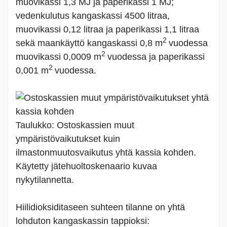
muovikassi 1,3 MJ ja paperikassi 1 MJ;
vedenkulutus kangaskassi 4500 litraa,
muovikassi 0,12 litraa ja paperikassi 1,1 litraa
2
sekä maankäyttö kangaskassi 0,8 m
vuodessa
2
muovikassi 0,0009 m
vuodessa ja paperikassi
2
0,001 m
vuodessa.
Taulukko: Ostoskassien muut
ympäristövaikutukset kuin
ilmastonmuutosvaikutus yhtä kassia kohden.
Käytetty jätehuoltoskenaario kuvaa
nykytilannetta.
Hiilidioksiditaseen suhteen tilanne on yhtä
lohduton kangaskassin tappioksi: