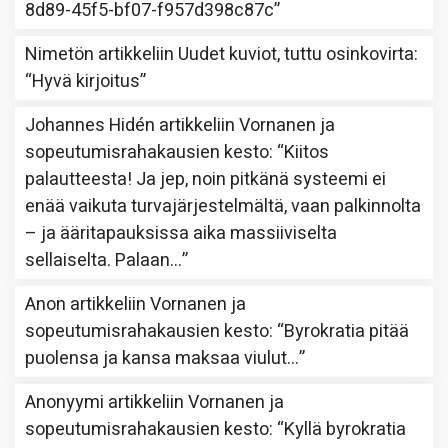
8d89-45f5-bf07-f957d398c87c
”
Nimetön
artikkeliin
Uudet kuviot, tuttu osinkovirta
:
“
Hyvä kirjoitus
”
Johannes Hidén
artikkeliin
Vornanen ja
sopeutumisrahakausien kesto
: “
Kiitos
palautteesta! Ja jep, noin pitkänä systeemi ei
enää vaikuta turvajärjestelmältä, vaan palkinnolta
– ja ääritapauksissa aika massiiviselta
sellaiselta. Palaan…
”
Anon
artikkeliin
Vornanen ja
sopeutumisrahakausien kesto
: “
Byrokratia pitää
puolensa ja kansa maksaa viulut…
”
Anonyymi
artikkeliin
Vornanen ja
sopeutumisrahakausien kesto
: “
Kyllä byrokratia