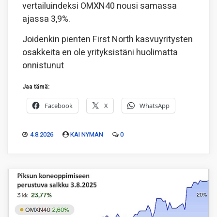
vertailuindeksi OMXN40 nousi samassa
ajassa 3,9%.
Joidenkin pienten First North kasvuyritysten
osakkeita en ole yrityksistäni huolimatta
onnistunut
Jaa tämä:
Facebook
X
WhatsApp
4.8.2026
KAI NYMAN
0