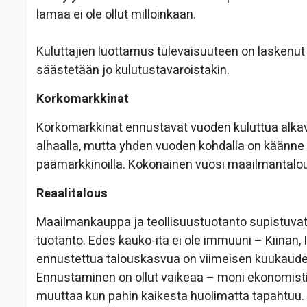
lamaa ei ole ollut milloinkaan.
Kuluttajien luottamus tulevaisuuteen on laskenut
säästetään jo kulutustavaroistakin.
Korkomarkkinat
Korkomarkkinat ennustavat vuoden kuluttua alkava
alhaalla, mutta yhden vuoden kohdalla on käänne
päämarkkinoilla. Kokonainen vuosi maailmantalo
Reaalitalous
Maailmankauppa ja teollisuustuotanto supistuva
tuotanto. Edes kauko-itä ei ole immuuni – Kiinan
ennustettua talouskasvua on viimeisen kuukaude
Ennustaminen on ollut vaikeaa – moni ekonomisti o
muuttaa kun pahin kaikesta huolimatta tapahtuu.