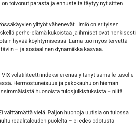
n toivonut parasta ja ennusteita täytyy nyt sitten
össäkäyvien ylityöt vähenevät. Ilmiö on erityisen
kellä perhe-elämä kukoistaa ja ihmiset ovat henkisesti
 jotain hyvää köyhtymisessä. Lama tuo myös tervettä
täviin – ja sosiaalinen dynamiikka kasvaa.
X volatiliteetti indeksi ei enää yltänyt samalle tasolle
dessä. Hermostuneisuus ja pakokauhu on hieman
nsimmäisistä huonoista tulosjulkistuksista – niitä
 välttämättä vielä. Paljon huonoja uutisia on tulossa
kuultu reaalitalouden puolelta – ei edes odotusta
.