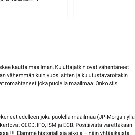
askee kautta maailman. Kuluttajatkin ovat vähentäneet
an vähemmän kuin vuosi sitten ja kulutustavaroitakin
at romahtaneet joka puolella maailmaa. Onko siis
skeneet edelleen joka puolella maailmaa (JP-Morgan yllä
ertovat OECD, IFO, ISM ja ECB. Positiivista värettäkään
a !!! Elämme historiallisia aikoja – näin yhtäaikaista