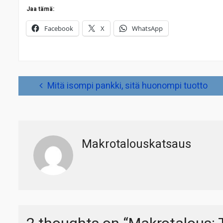
Jaa tämä:
Facebook
X
WhatsApp
Artikkelien
Mitä isompi pankki, sitä huonompi tuotto
selaus
Makrotalouskatsaus