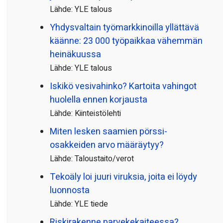
Lähde: YLE talous
Yhdysvaltain työmarkkinoilla yllättävä
käänne: 23 000 työpaikkaa vähemmän
heinäkuussa
Lähde: YLE talous
Iskikö vesivahinko? Kartoita vahingot
huolella ennen korjausta
Lähde: Kiinteistölehti
Miten lesken saamien pörssi­
osakkeiden arvo määräytyy?
Lähde: Taloustaito/verot
Tekoäly loi juuri viruksia, joita ei löydy
luonnosta
Lähde: YLE tiede
Riskirakenne parvekekaiteessa?