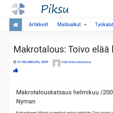
Talous
Artikkelit
Mallisalkut
Työkalu
Makrotalous: Toivo elää
01 HELMIKUUN, 2009
makrotalouskatsaus
Makrotalouskatsaus helmikuu /2
Nyman
Katsaukseen liittyvä syventävä esitys pidetään Toto inves