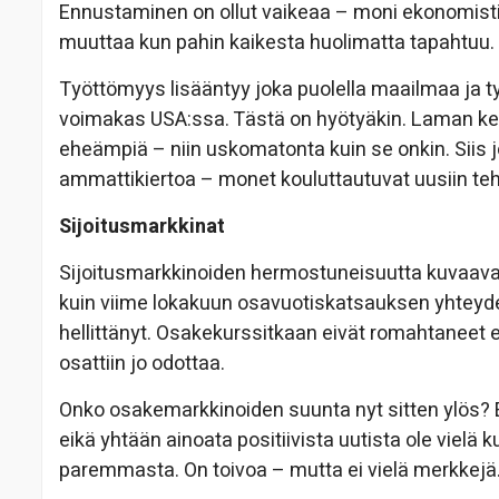
Ennustaminen on ollut vaikeaa – moni ekonomisti o
muuttaa kun pahin kaikesta huolimatta tapahtuu.
Työttömyys lisääntyy joka puolella maailmaa ja ty
voimakas USA:ssa. Tästä on hyötyäkin. Laman kes
eheämpiä – niin uskomatonta kuin se onkin. Siis
ammattikiertoa – monet kouluttautuvat uusiin teh
Sijoitusmarkkinat
Sijoitusmarkkinoiden hermostuneisuutta kuvaava VI
kuin viime lokakuun osavuotiskatsauksen yhtey
hellittänyt. Osakekurssitkaan eivät romahtaneet e
osattiin jo odottaa.
Onko osakemarkkinoiden suunta nyt sitten ylös? Ei
eikä yhtään ainoata positiivista uutista ole vielä 
paremmasta. On toivoa – mutta ei vielä merkkejä