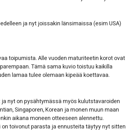
 edelleen ja nyt joissakin länsimaissa (esim USA)
a toipumista. Alle vuoden maturiteetin korot ovat
 parempaan. Tämä sama kuvio toistuu kaikilla
uden lamaa tulee olemaan kipeää koettavaa.
t ja nyt on pysähtymässä myös kulutstavaroiden
, Intian, Singaporen, Korean ja monen muun maan
nkin aikana moneen otteeseen alennettu.
n toivonut parasta ja ennusteita täytyy nyt sitten