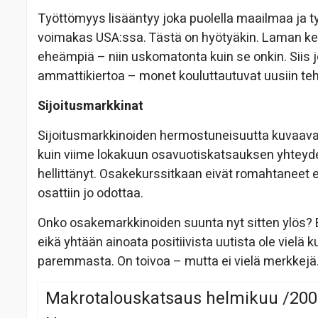
Työttömyys lisääntyy joka puolella maailmaa ja ty
voimakas USA:ssa. Tästä on hyötyäkin. Laman kes
eheämpiä – niin uskomatonta kuin se onkin. Siis
ammattikiertoa – monet kouluttautuvat uusiin teh
Sijoitusmarkkinat
Sijoitusmarkkinoiden hermostuneisuutta kuvaava VI
kuin viime lokakuun osavuotiskatsauksen yhtey
hellittänyt. Osakekurssitkaan eivät romahtaneet e
osattiin jo odottaa.
Onko osakemarkkinoiden suunta nyt sitten ylös? Ei
eikä yhtään ainoata positiivista uutista ole vielä 
paremmasta. On toivoa – mutta ei vielä merkkejä
Makrotalouskatsaus helmikuu /2