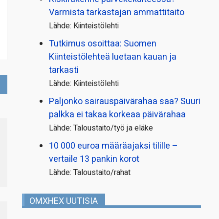
Varmista tarkastajan ammattitaito
Lähde: Kiinteistölehti
Tutkimus osoittaa: Suomen
Kiinteistölehteä luetaan kauan ja
tarkasti
Lähde: Kiinteistölehti
Paljonko sairauspäivä­rahaa saa? Suuri
palkka ei takaa korkeaa päivärahaa
Lähde: Taloustaito/työ ja eläke
10 000 euroa määräajaksi tilille –
vertaile 13 pankin korot
Lähde: Taloustaito/rahat
OMXHEX UUTISIA