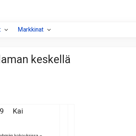
t
Markkinat
 laman keskellä
009 Kai
t ryhmän kokouksissa –