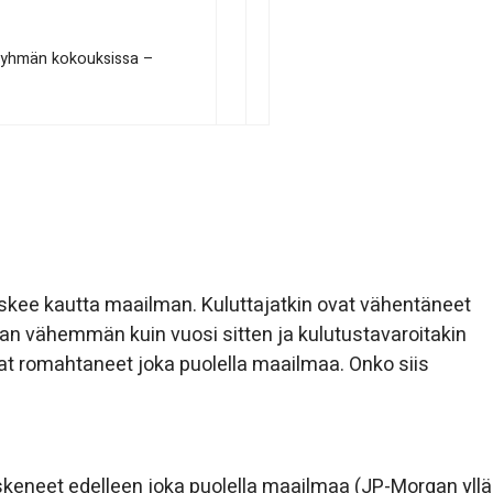
t ryhmän kokouksissa –
askee kautta maailman. Kuluttajatkin ovat vähentäneet
an vähemmän kuin vuosi sitten ja kulutustavaroitakin
at romahtaneet joka puolella maailmaa. Onko siis
skeneet edelleen joka puolella maailmaa (JP-Morgan yllä