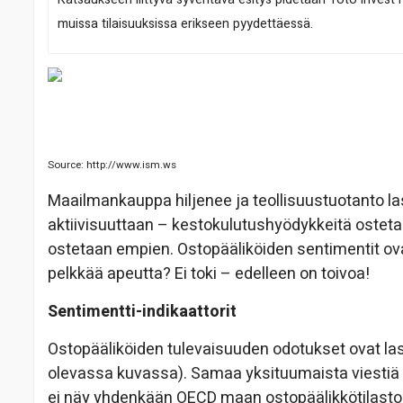
muissa tilaisuuksissa erikseen pyydettäessä.
Source: http://www.ism.ws
Maailmankauppa hiljenee ja teollisuustuotanto l
aktiivisuuttaan – kestokulutushyödykkeitä osteta
ostetaan empien. Ostopääliköiden sentimentit ov
pelkkää apeutta? Ei toki – edelleen on toivoa!
Sentimentti-indikaattorit
Ostopääliköiden tulevaisuuden odotukset ovat la
olevassa kuvassa). Samaa yksituumaista viestiä k
ei näy yhdenkään OECD maan ostopäälikkötilastoss