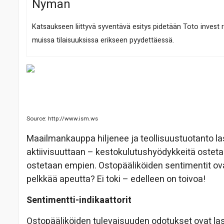
Nyman
Katsaukseen liittyvä syventävä esitys pidetään Toto inves
muissa tilaisuuksissa erikseen pyydettäessä.
Source: http://www.ism.ws
Maailmankauppa hiljenee ja teollisuustuotanto l
aktiivisuuttaan – kestokulutushyödykkeitä osteta
ostetaan empien. Ostopääliköiden sentimentit ov
pelkkää apeutta? Ei toki – edelleen on toivoa!
Sentimentti-indikaattorit
Ostopääliköiden tulevaisuuden odotukset ovat la