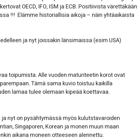
ertovat OECD, IFO, ISM ja ECB. Positiivista värettäkään
a !!! Elämme historiallisia aikoja – näin yhtäaikaista
 edelleen ja nyt joissakin länsimaissa (esim USA)
a toipumista. Alle vuoden maturiteetin korot ovat
 parempaan. Tämä sama kuvio toistuu kaikilla
uden lamaa tulee olemaan kipeää koettavaa.
t ja nyt on pysähtymässä myös kulutstavaroiden
, Intian, Singaporen, Korean ja monen muun maan
nkin aikana moneen otteeseen alennettu.