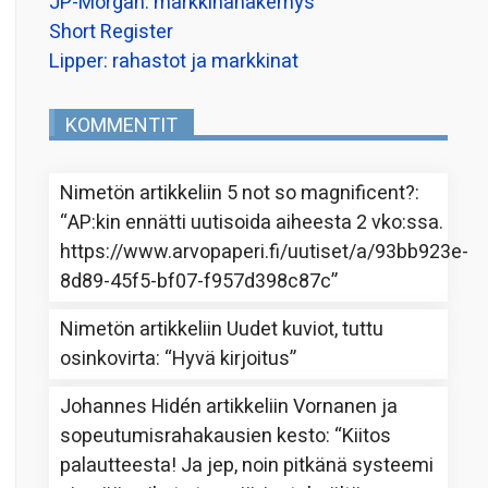
JP-Morgan: markkinanäkemys
Short Register
Lipper: rahastot ja markkinat
KOMMENTIT
Nimetön
artikkeliin
5 not so magnificent?
:
“
AP:kin ennätti uutisoida aiheesta 2 vko:ssa.
https://www.arvopaperi.fi/uutiset/a/93bb923e-
8d89-45f5-bf07-f957d398c87c
”
Nimetön
artikkeliin
Uudet kuviot, tuttu
osinkovirta
: “
Hyvä kirjoitus
”
Johannes Hidén
artikkeliin
Vornanen ja
sopeutumisrahakausien kesto
: “
Kiitos
palautteesta! Ja jep, noin pitkänä systeemi