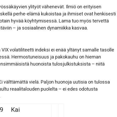
össäkäyvien ylityöt vähenevät. Ilmiö on erityisen
kellä perhe-elämä kukoistaa ja ihmiset ovat henkisesti
 jotain hyvää köyhtymisessä. Lama tuo myös tervettä
täviin – ja sosiaalinen dynamiikka kasvaa.
X volatiliteetti indeksi ei enää yltänyt samalle tasolle
dessä. Hermostuneisuus ja pakokauhu on hieman
nsimmäisistä huonoista tulosjulkistuksista – niitä
 välttämättä vielä. Paljon huonoja uutisia on tulossa
kuultu reaalitalouden puolelta – ei edes odotusta
.
009 Kai