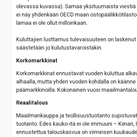
olevassa kuvassa). Samaa yksituumaista viestiä k
ei näy yhdenkään OECD maan ostopäälikkötilastoss
lamaa ei ole ollut milloinkaan.
Kuluttajien luottamus tulevaisuuteen on laskenut
säästetään jo kulutustavaroistakin.
Korkomarkkinat
Korkomarkkinat ennustavat vuoden kuluttua alkava
alhaalla, mutta yhden vuoden kohdalla on käänne
päämarkkinoilla. Kokonainen vuosi maailmantalo
Reaalitalous
Maailmankauppa ja teollisuustuotanto supistuva
tuotanto. Edes kauko-itä ei ole immuuni – Kiinan
ennustettua talouskasvua on viimeisen kuukaude