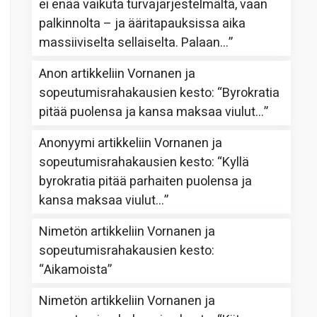
ei enää vaikuta turvajärjestelmältä, vaan
palkinnolta – ja ääritapauksissa aika
massiiviselta sellaiselta. Palaan…
”
Anon
artikkeliin
Vornanen ja
sopeutumisrahakausien kesto
: “
Byrokratia
pitää puolensa ja kansa maksaa viulut…
”
Anonyymi
artikkeliin
Vornanen ja
sopeutumisrahakausien kesto
: “
Kyllä
byrokratia pitää parhaiten puolensa ja
kansa maksaa viulut…
”
Nimetön
artikkeliin
Vornanen ja
sopeutumisrahakausien kesto
:
“
Aikamoista
”
Nimetön
artikkeliin
Vornanen ja