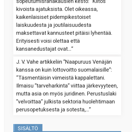
sopeutumisrahakausien kesto
: “
Kiitos
kivoista ajatuksista. Olet oikeassa,
kaikenlaisiset pidempikestoiset
laiskuudesta ja joutilaisuudesta
maksettavat kannusteet pitäisi lyhentää.
Erityisesti voisi olettaa että
kansanedustajat ovat…
”
J. V. Vahe
artikkeliin
”Naapuruus Venäjän
kanssa on kuin lottovoitto suomalaisille”
:
“
Täsmentäisin viimeistä kappalettani.
Ilmaisu ”tarveharkinta” viittaa järkevyyteen,
mutta asia on myös juridinen. Perustuslaki
”velvoittaa” julkista sektoria huolehtimaan
perusopetuksesta ja sotesta,…
”
SISÄLTÖ