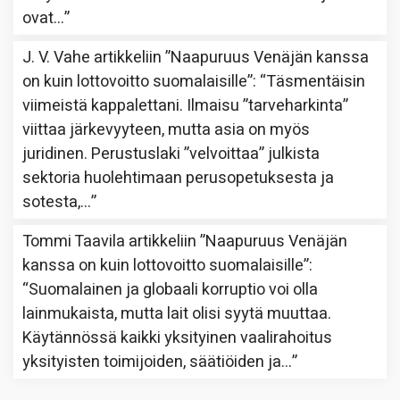
ovat…
”
J. V. Vahe
artikkeliin
”Naapuruus Venäjän kanssa
on kuin lottovoitto suomalaisille”
: “
Täsmentäisin
viimeistä kappalettani. Ilmaisu ”tarveharkinta”
viittaa järkevyyteen, mutta asia on myös
juridinen. Perustuslaki ”velvoittaa” julkista
sektoria huolehtimaan perusopetuksesta ja
sotesta,…
”
Tommi Taavila
artikkeliin
”Naapuruus Venäjän
kanssa on kuin lottovoitto suomalaisille”
:
“
Suomalainen ja globaali korruptio voi olla
lainmukaista, mutta lait olisi syytä muuttaa.
Käytännössä kaikki yksityinen vaalirahoitus
yksityisten toimijoiden, säätiöiden ja…
”