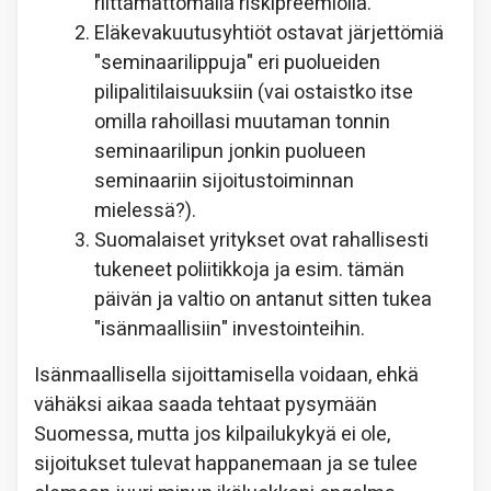
riittämättömällä riskipreemiolla.
Eläkevakuutusyhtiöt ostavat järjettömiä
"seminaarilippuja" eri puolueiden
pilipalitilaisuuksiin (vai ostaistko itse
omilla rahoillasi muutaman tonnin
seminaarilipun jonkin puolueen
seminaariin sijoitustoiminnan
mielessä?).
Suomalaiset yritykset ovat rahallisesti
tukeneet poliitikkoja ja esim. tämän
päivän ja valtio on antanut sitten tukea
"isänmaallisiin" investointeihin.
Isänmaallisella sijoittamisella voidaan, ehkä
vähäksi aikaa saada tehtaat pysymään
Suomessa, mutta jos kilpailukykyä ei ole,
sijoitukset tulevat happanemaan ja se tulee