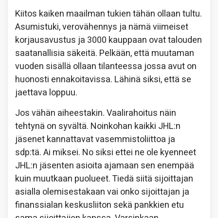
Kiitos kaiken maailman tukien tähän ollaan tultu.
Asumistuki, verovähennys ja nämä viimeiset
korjausavustus ja 3000 kauppaan ovat talouden
saatanallisia säkeitä. Pelkään, että muutaman
vuoden sisällä ollaan tilanteessa jossa avut on
huonosti ennakoitavissa. Lähinä siksi, että se
jaettava loppuu.
Jos vähän aiheestakin. Vaalirahoitus näin
tehtynä on syvältä. Noinkohan kaikki JHL:n
jäsenet kannattavat vasemmistoliittoa ja
sdp:tä. Ai miksei. No siksi ettei ne ole kyenneet
JHL:n jäsenten asioita ajamaan sen enempää
kuin muutkaan puolueet. Tiedä siitä sijoittajan
asialla olemisestakaan vai onko sijoittajan ja
finanssialan keskusliiton sekä pankkien etu