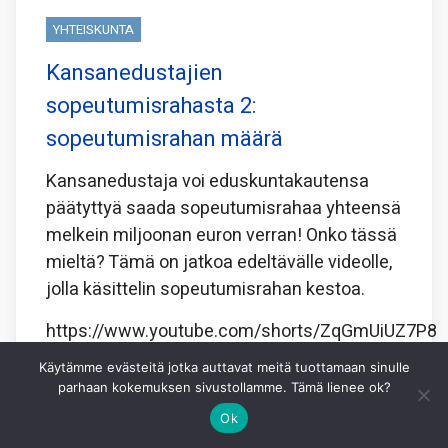
YHTEISKUNTA
Kansanedustajien
sopeutumisrahasta 2:
sopeutumisrahan määrä
Kansanedustaja voi eduskuntakautensa
päätyttyä saada sopeutumisrahaa yhteensä
melkein miljoonan euron verran! Onko tässä
mieltä? Tämä on jatkoa edeltävälle videolle,
jolla käsittelin sopeutumisrahan kestoa.
https://www.youtube.com/shorts/ZqGmUiUZ7P8
Käytämme evästeitä jotka auttavat meitä tuottamaan sinulle
Jaa tämä:
parhaan kokemuksen sivustollamme. Tämä lienee ok?
Facebook
X
WhatsApp
Ok