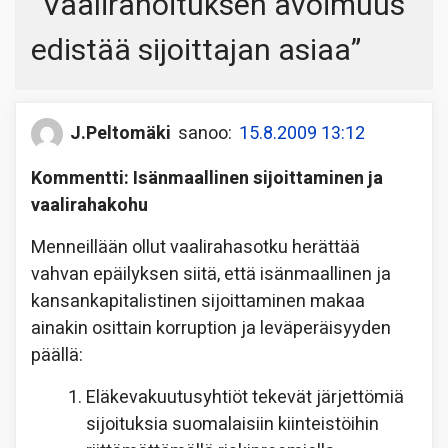
“
Vaalirahoituksen avoimuus
edistää sijoittajan asiaa
”
J.Peltomäki
sanoo:
15.8.2009 13:12
Kommentti: Isänmaallinen sijoittaminen ja
vaalirahakohu
Menneillään ollut vaalirahasotku herättää
vahvan epäilyksen siitä, että isänmaallinen ja
kansankapitalistinen sijoittaminen makaa
ainakin osittain korruption ja leväperäisyyden
päällä:
Eläkevakuutusyhtiöt tekevät järjettömiä
sijoituksia suomalaisiin kiinteistöihin