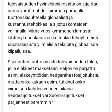
tulevaisuuden hyvinvoinnin osalta on sijoittaa
nämä varat mahdollisimman parhaalla
tuottoriskisuhteella globaalisti ja
kustannustehokkaalla sijoituskohteiden
valinnalla. Viime vuosikymmenen lamasta
lähtenyt nouskausi on kuitenkin tehnyt meistä
suomalaisista ylimielisiä tekijöitä globaalissa
kilpailuissa.
Sijoitusten tuotto on sitä tulevaisuuden tuloa,
jolla eläkkeet maksetaan. Paljon on parjattu
esim. eläkeyhtiöiden hedgerahastosijoituksia,
mutta onko kukaan esim. tutkinut onko
viimeisen kahden vuoden aikana
hedgesijoitukset vai Suomi-sijoitukset
pärjänneet paremmin?