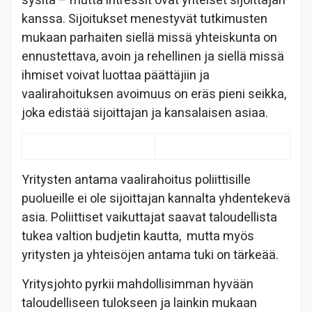
sysitä – mutta intressit ovat yhteiset sijoittajan
kanssa. Sijoitukset menestyvät tutkimusten
mukaan parhaiten siellä missä yhteiskunta on
ennustettava, avoin ja rehellinen ja siellä missä
ihmiset voivat luottaa päättäjiin ja
vaalirahoituksen avoimuus on eräs pieni seikka,
joka edistää sijoittajan ja kansalaisen asiaa.
Yritysten antama vaalirahoitus poliittisille
puolueille ei ole sijoittajan kannalta yhdentekevä
asia. Poliittiset vaikuttajat saavat taloudellista
tukea valtion budjetin kautta, mutta myös
yritysten ja yhteisöjen antama tuki on tärkeää.
Yritysjohto pyrkii mahdollisimman hyvään
taloudelliseen tulokseen ja lainkin mukaan