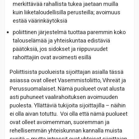
merkittävää rahallista tukea jaetaan muilla
kuin liiketaloudellisilla perusteilla; avoimuus
estää väärinkäytöksiä
poliittinen järjestelmä tuottaa paremmin koko
talouselämää ja yhteiskuntaa edistäviä
päätöksiä, jos sidokset ja riippuvuudet
rahoittajiin ovat avoimesti esillä
Poliittisista puolueista sijoittajan asialla tässä
asiassa ovat olleet Vasemmistoliitto, Vihreät ja
Perussuomalaiset. Nämä puolueet ovat alusta
asti puhuneet vaalirahoituksen avoimuuden
puolesta. Yllättäviä tukijoita sijoittajilla – näihin
ei olla aivan totuttu.
Voi olla että nämä puolueet
ovat olleet avoimemman, suoremman ja
rehellisemmän yhteiskunnan kannalla muista