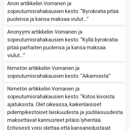
Anon
artikkeliin
Vornanen ja
sopeutumisrahakausien kesto
: “
Byrokratia pitää
puolensa ja kansa maksaa viulut…
”
Anonyymi
artikkeliin
Vornanen ja
sopeutumisrahakausien kesto
: “
Kyllä byrokratia
pitää parhaiten puolensa ja kansa maksaa
viulut…
”
Nimetön
artikkeliin
Vornanen ja
sopeutumisrahakausien kesto
: “
Aikamoista
”
Nimetön
artikkeliin
Vornanen ja
sopeutumisrahakausien kesto
: “
Kiitos kivoista
ajatuksista. Olet oikeassa, kaikenlaisiset
pidempikestoiset laiskuudesta ja joutilaisuudesta
maksettavat kannusteet pitäisi lyhentää.
Erityisesti voisi olettaa että kansanedustajat