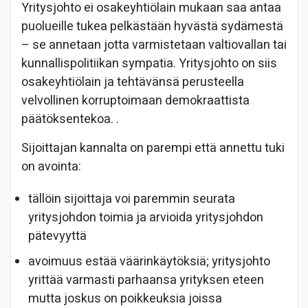
Yritysjohto ei osakeyhtiölain mukaan saa antaa
puolueille tukea pelkästään hyvästä sydämestä
– se annetaan jotta varmistetaan valtiovallan tai
kunnallispolitiikan sympatia. Yritysjohto on siis
osakeyhtiölain ja tehtävänsä perusteella
velvollinen korruptoimaan demokraattista
päätöksentekoa.
.
Sijoittajan kannalta on parempi että annettu tuki
on avointa:
tällöin sijoittaja voi paremmin seurata
yritysjohdon toimia ja arvioida yritysjohdon
pätevyyttä
avoimuus estää väärinkäytöksiä; yritysjohto
yrittää varmasti parhaansa yrityksen eteen
mutta joskus on poikkeuksia joissa