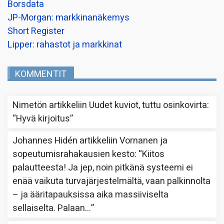
Borsdata
JP-Morgan: markkinanäkemys
Short Register
Lipper: rahastot ja markkinat
KOMMENTIT
Nimetön
artikkeliin
Uudet kuviot, tuttu osinkovirta
:
“
Hyvä kirjoitus
”
Johannes Hidén
artikkeliin
Vornanen ja
sopeutumisrahakausien kesto
: “
Kiitos
palautteesta! Ja jep, noin pitkänä systeemi ei
enää vaikuta turvajärjestelmältä, vaan palkinnolta
– ja ääritapauksissa aika massiiviselta
sellaiselta. Palaan…
”