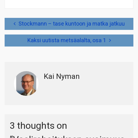
Artikkelien
Stockmann – tase kuntoon ja matka jatkuu
selaus
Kaksi uutista metsäalalta, osa 1
Kai Nyman
3 thoughts on