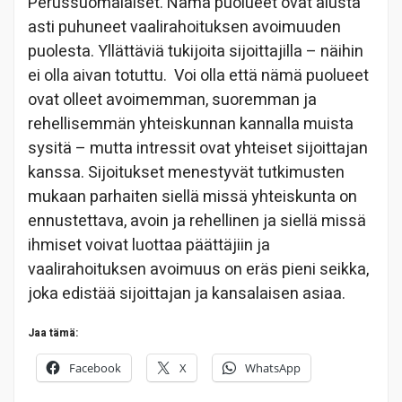
Perussuomalaiset. Nämä puolueet ovat alusta
asti puhuneet vaalirahoituksen avoimuuden
puolesta. Yllättäviä tukijoita sijoittajilla – näihin
ei olla aivan totuttu.
Voi olla että nämä puolueet
ovat olleet avoimemman, suoremman ja
rehellisemmän yhteiskunnan kannalla muista
sysitä – mutta intressit ovat yhteiset sijoittajan
kanssa. Sijoitukset menestyvät tutkimusten
mukaan parhaiten siellä missä yhteiskunta on
ennustettava, avoin ja rehellinen ja siellä missä
ihmiset voivat luottaa päättäjiin ja
vaalirahoituksen avoimuus on eräs pieni seikka,
joka edistää sijoittajan ja kansalaisen asiaa.
Jaa tämä:
Facebook
X
WhatsApp