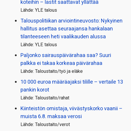
koteihin – lastit saattavat yllättää
Lähde: YLE talous
Talous­politiikan arviointi­neuvosto: Nykyinen
hallitus asettaa seuraajansa hankalaan
tilanteeseen heti vaalikauden alussa
Lähde: YLE talous
Paljonko sairauspäivä­rahaa saa? Suuri
palkka ei takaa korkeaa päivärahaa
Lähde: Taloustaito/työ ja eläke
10 000 euroa määräajaksi tilille – vertaile 13
pankin korot
Lähde: Taloustaito/rahat
Kiinteistön omistaja, viivästyskorko vaanii –
muista 6.8. maksaa verosi
Lähde: Taloustaito/verot