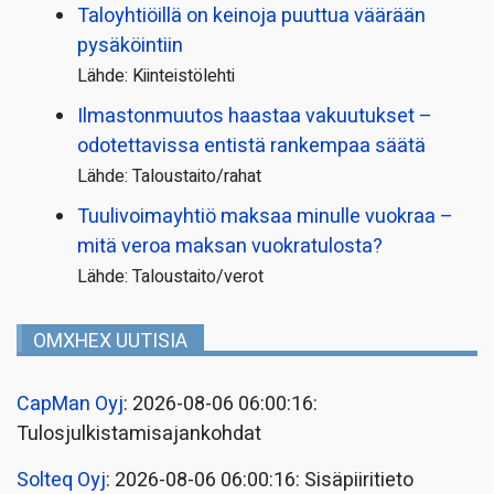
Taloyhtiöillä on keinoja puuttua väärään
pysäköintiin
Lähde: Kiinteistölehti
Ilmastonmuutos haastaa vakuutukset –
odotettavissa entistä rankempaa säätä
Lähde: Taloustaito/rahat
Tuulivoimayhtiö maksaa minulle vuokraa –
mitä veroa maksan vuokratulosta?
Lähde: Taloustaito/verot
OMXHEX UUTISIA
CapMan Oyj
: 2026-08-06 06:00:16:
Tulosjulkistamisajankohdat
Solteq Oyj
: 2026-08-06 06:00:16: Sisäpiiritieto