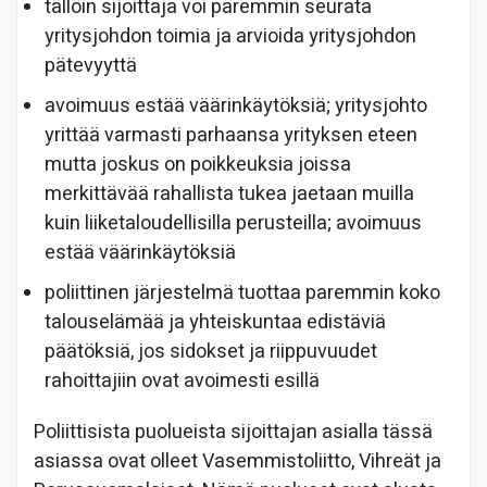
tällöin sijoittaja voi paremmin seurata
yritysjohdon toimia ja arvioida yritysjohdon
pätevyyttä
avoimuus estää väärinkäytöksiä; yritysjohto
yrittää varmasti parhaansa yrityksen eteen
mutta joskus on poikkeuksia joissa
merkittävää rahallista tukea jaetaan muilla
kuin liiketaloudellisilla perusteilla; avoimuus
estää väärinkäytöksiä
poliittinen järjestelmä tuottaa paremmin koko
talouselämää ja yhteiskuntaa edistäviä
päätöksiä, jos sidokset ja riippuvuudet
rahoittajiin ovat avoimesti esillä
Poliittisista puolueista sijoittajan asialla tässä
asiassa ovat olleet Vasemmistoliitto, Vihreät ja