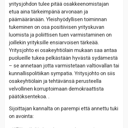
yritysjohdon tulee pitää osakkeenomistajan
etua aina tärkeimpänä arvonaan ja
päämääränään. Yleishyödyllisen toiminnan
tukeminen on osa positiivisen yrityskuvan
luomista ja poliittisen tuen varmistaminen on
joillekin yrityksille ensiarvoisen tärkeää.
Yritysjohto ei osakeyhtiölain mukaan saa antaa
puolueille tukea pelkästään hyvästä sydämestä
– se annetaan jotta varmistetaan valtiovallan tai
kunnallispolitiikan sympatia. Yritysjohto on siis
osakeyhtiölain ja tehtävänsä perusteella
velvollinen korruptoimaan demokraattista
päätöksentekoa.
.
Sijoittajan kannalta on parempi että annettu tuki
on avointa: