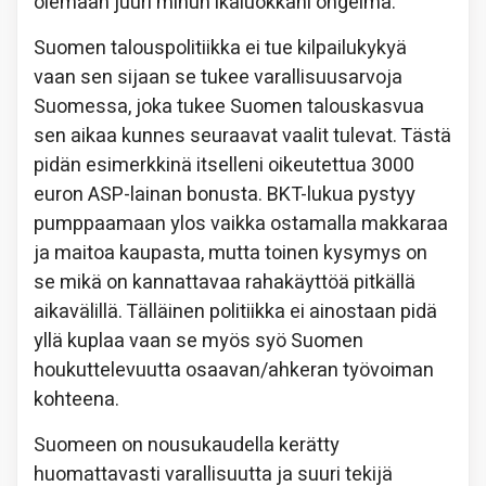
olemaan juuri minun ikäluokkani ongelma.
Suomen talouspolitiikka ei tue kilpailukykyä
vaan sen sijaan se tukee varallisuusarvoja
Suomessa, joka tukee Suomen talouskasvua
sen aikaa kunnes seuraavat vaalit tulevat. Tästä
pidän esimerkkinä itselleni oikeutettua 3000
euron ASP-lainan bonusta. BKT-lukua pystyy
pumppaamaan ylos vaikka ostamalla makkaraa
ja maitoa kaupasta, mutta toinen kysymys on
se mikä on kannattavaa rahakäyttöä pitkällä
aikavälillä. Tälläinen politiikka ei ainostaan pidä
yllä kuplaa vaan se myös syö Suomen
houkuttelevuutta osaavan/ahkeran työvoiman
kohteena.
Suomeen on nousukaudella kerätty
huomattavasti varallisuutta ja suuri tekijä