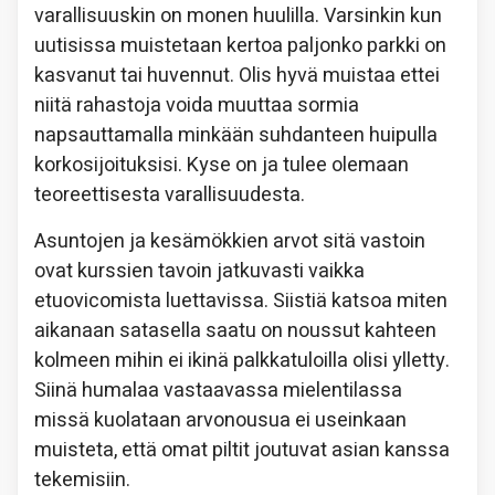
varallisuuskin on monen huulilla. Varsinkin kun
uutisissa muistetaan kertoa paljonko parkki on
kasvanut tai huvennut. Olis hyvä muistaa ettei
niitä rahastoja voida muuttaa sormia
napsauttamalla minkään suhdanteen huipulla
korkosijoituksisi. Kyse on ja tulee olemaan
teoreettisesta varallisuudesta.
Asuntojen ja kesämökkien arvot sitä vastoin
ovat kurssien tavoin jatkuvasti vaikka
etuovicomista luettavissa. Siistiä katsoa miten
aikanaan satasella saatu on noussut kahteen
kolmeen mihin ei ikinä palkkatuloilla olisi ylletty.
Siinä humalaa vastaavassa mielentilassa
missä kuolataan arvonousua ei useinkaan
muisteta, että omat piltit joutuvat asian kanssa
tekemisiin.