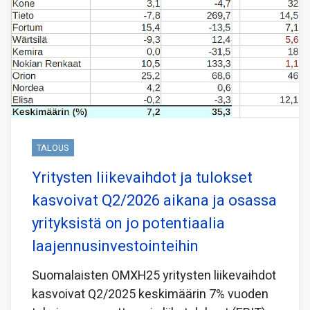
TALOUS
Yritysten liikevaihdot ja tulokset
kasvoivat Q2/2026 aikana ja osassa
yrityksistä on jo potentiaalia
laajennusinvestointeihin
Suomalaisten OMXH25 yritysten liikevaihdot
kasvoivat Q2/2025 keskimäärin 7% vuoden