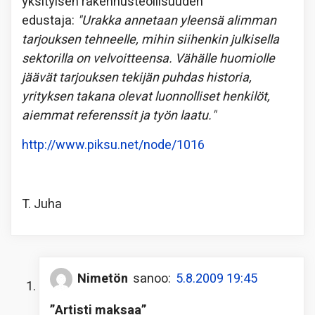
yksityisen rakennusteollisuuden
edustaja:
"Urakka annetaan yleensä alimman
tarjouksen tehneelle, mihin siihenkin julkisella
sektorilla on velvoitteensa. Vähälle huomiolle
jäävät tarjouksen tekijän puhdas historia,
yrityksen takana olevat luonnolliset henkilöt,
aiemmat referenssit ja työn laatu."
http://www.piksu.net/node/1016
T. Juha
Nimetön
sanoo:
5.8.2009 19:45
”Artisti maksaa”