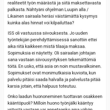
realiteetit työn määrästä ja siitä maksettavasta
palkasta. Nähtyäni ohjelman Luupin alla /
Likainen sairaala heräsi väistämättä kysymys
kuinka alas hinnat voi kilpailuttaa?
ISS oli vastuussa siivouksesta. Jo uuden
työntekijän perehdyttämisessä sanottiin ettei
aika riitä kaikkeen mistä tilaaja maksaa.
Sopimuksia ei näytetty. Oli sairaalan johtajan
sana vastaan siivousyrityksen tekemättömiä
töitä. En usko, että asia on noin mustavalkoinen.
Sopimukset ovat monimutkaisia kuvioita, kun
palvelu pitäisi saada halvalla ja palvelusta pitää
karsia jotain, että halpuus toteutuu.
Onko laadun huononeminen tuottavan osakkeen
kääntöpuoli? Milloin huono työnjälki kääntyy
yritystä vastaan vai annetaanko aina vähän