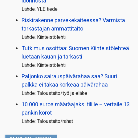
luonnosta
Lähde: YLE tiede
Riskirakenne parvekekaiteessa? Varmista
tarkastajan ammattitaito
Lähde: Kiinteistölehti
Tutkimus osoittaa: Suomen Kiinteistölehteä
luetaan kauan ja tarkasti
Lähde: Kiinteistölehti
Paljonko sairauspäivä­rahaa saa? Suuri
palkka ei takaa korkeaa päivärahaa
Lähde: Taloustaito/työ ja eläke
10 000 euroa määräajaksi tilille – vertaile 13
pankin korot
Lähde: Taloustaito/rahat