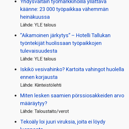
Yhdysvaltain työmarkkinoilla yllättävä
käänne: 23 000 työpaikkaa vähemmän
heinäkuussa
Lähde: YLE talous
”Aikamoinen järkytys” – Hotelli Tallukan
työntekijät huolissaan työpaikkojen
tulevaisuudesta
Lähde: YLE talous
Iskikö vesivahinko? Kartoita vahingot huolella
ennen korjausta
Lähde: Kiinteistölehti
Miten lesken saamien pörssi­osakkeiden arvo
määräytyy?
Lähde: Taloustaito/verot
Tekoäly loi juuri viruksia, joita ei löydy