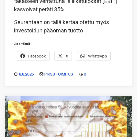
takaiseen verrattuna ja liiketulokset (EBIT)
kasvoivat peräti 35%.
Seurantaan on tällä kertaa otettu myös
investoidun pääoman tuotto
Jaa tämä:
Facebook
X
WhatsApp
8.8.2026
PIKSU TOIMITUS
0