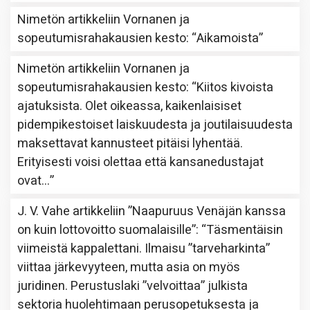
Nimetön
artikkeliin
Vornanen ja
sopeutumisrahakausien kesto
: “
Aikamoista
”
Nimetön
artikkeliin
Vornanen ja
sopeutumisrahakausien kesto
: “
Kiitos kivoista
ajatuksista. Olet oikeassa, kaikenlaisiset
pidempikestoiset laiskuudesta ja joutilaisuudesta
maksettavat kannusteet pitäisi lyhentää.
Erityisesti voisi olettaa että kansanedustajat
ovat…
”
J. V. Vahe
artikkeliin
”Naapuruus Venäjän kanssa
on kuin lottovoitto suomalaisille”
: “
Täsmentäisin
viimeistä kappalettani. Ilmaisu ”tarveharkinta”
viittaa järkevyyteen, mutta asia on myös
juridinen. Perustuslaki ”velvoittaa” julkista
sektoria huolehtimaan perusopetuksesta ja