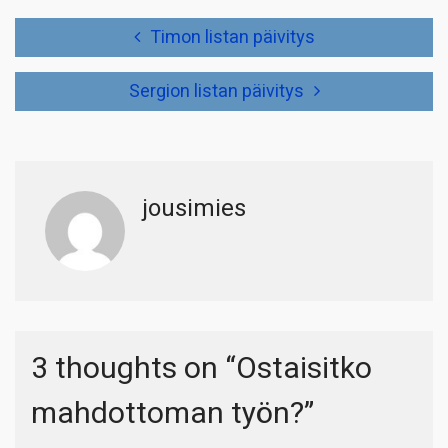
Artikkelien
Timon listan päivitys
selaus
Sergion listan päivitys
jousimies
3 thoughts on “
Ostaisitko
mahdottoman työn?
”