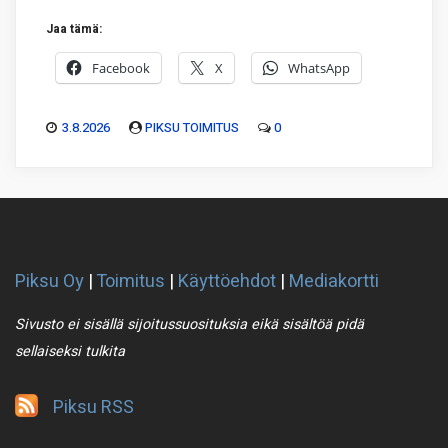
Jaa tämä:
Facebook
X
WhatsApp
3.8.2026
PIKSU TOIMITUS
0
Piksu Oy
|
Toimitus
|
Käyttöehdot
|
Mediakortti
Sivusto ei sisällä sijoitussuosituksia eikä sisältöä pidä
sellaiseksi tulkita
Piksu RSS