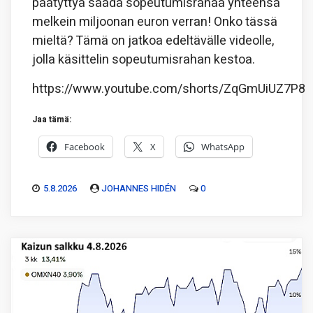
päätyttyä saada sopeutumisrahaa yhteensä
melkein miljoonan euron verran! Onko tässä
mieltä? Tämä on jatkoa edeltävälle videolle,
jolla käsittelin sopeutumisrahan kestoa.
https://www.youtube.com/shorts/ZqGmUiUZ7P8
Jaa tämä:
Facebook
X
WhatsApp
5.8.2026
JOHANNES HIDÉN
0