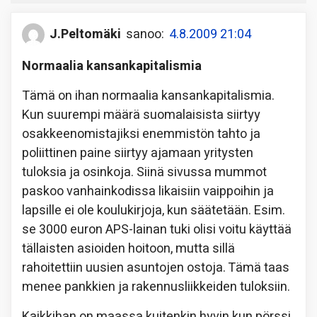
J.Peltomäki
sanoo:
4.8.2009 21:04
Normaalia kansankapitalismia
Tämä on ihan normaalia kansankapitalismia.
Kun suurempi määrä suomalaisista siirtyy
osakkeenomistajiksi enemmistön tahto ja
poliittinen paine siirtyy ajamaan yritysten
tuloksia ja osinkoja. Siinä sivussa mummot
paskoo vanhainkodissa likaisiin vaippoihin ja
lapsille ei ole koulukirjoja, kun säätetään. Esim.
se 3000 euron APS-lainan tuki olisi voitu käyttää
tällaisten asioiden hoitoon, mutta sillä
rahoitettiin uusien asuntojen ostoja. Tämä taas
menee pankkien ja rakennusliikkeiden tuloksiin.
Kaikkihan on maassa kuitenkin hyvin kun pörssi