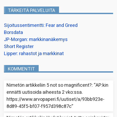
TÄRKEITÄ PALVELUITA
Sijoitussentimentti: Fear and Greed
Borsdata
JP-Morgan: markkinanäkemys
Short Register
Lipper: rahastot ja markkinat
KOMMENTIT
Nimetön
artikkeliin
5 not so magnificent?
: “
AP:kin
ennätti uutisoida aiheesta 2 vko:ssa.
https://www.arvopaperi.fi/uutiset/a/93bb923e-
8d89-45f5-bf07-f957d398c87c
”