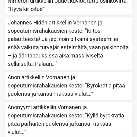
Nimetön
artikkeliin
Uudet kuviot, tuttu osinkovirta
:
“
Hyvä kirjoitus
”
Johannes Hidén
artikkeliin
Vornanen ja
sopeutumisrahakausien kesto
: “
Kiitos
palautteesta! Ja jep, noin pitkänä systeemi ei
enää vaikuta turvajärjestelmältä, vaan palkinnolta
– ja ääritapauksissa aika massiiviselta
sellaiselta. Palaan…
”
Anon
artikkeliin
Vornanen ja
sopeutumisrahakausien kesto
: “
Byrokratia pitää
puolensa ja kansa maksaa viulut…
”
Anonyymi
artikkeliin
Vornanen ja
sopeutumisrahakausien kesto
: “
Kyllä byrokratia
pitää parhaiten puolensa ja kansa maksaa
viulut…
”