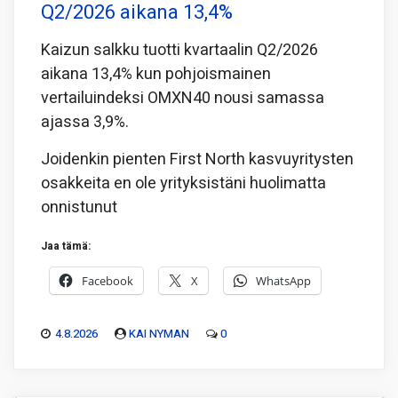
Q2/2026 aikana 13,4%
Kaizun salkku tuotti kvartaalin Q2/2026
aikana 13,4% kun pohjoismainen
vertailuindeksi OMXN40 nousi samassa
ajassa 3,9%.
Joidenkin pienten First North kasvuyritysten
osakkeita en ole yrityksistäni huolimatta
onnistunut
Jaa tämä:
Facebook
X
WhatsApp
4.8.2026
KAI NYMAN
0