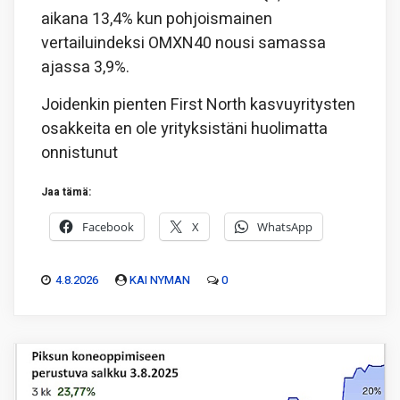
aikana 13,4% kun pohjoismainen
vertailuindeksi OMXN40 nousi samassa
ajassa 3,9%.
Joidenkin pienten First North kasvuyritysten
osakkeita en ole yrityksistäni huolimatta
onnistunut
Jaa tämä:
Facebook
X
WhatsApp
4.8.2026
KAI NYMAN
0