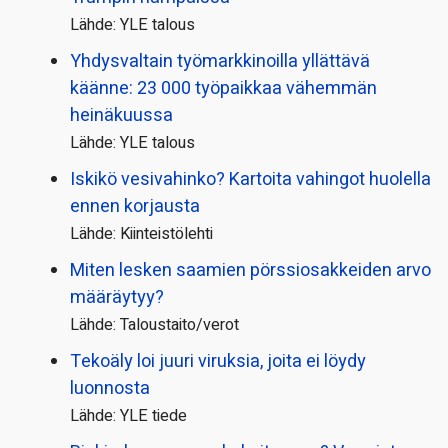
Lähde: YLE talous
Yhdysvaltain työmarkkinoilla yllättävä
käänne: 23 000 työpaikkaa vähemmän
heinäkuussa
Lähde: YLE talous
Iskikö vesivahinko? Kartoita vahingot huolella
ennen korjausta
Lähde: Kiinteistölehti
Miten lesken saamien pörssi­osakkeiden arvo
määräytyy?
Lähde: Taloustaito/verot
Tekoäly loi juuri viruksia, joita ei löydy
luonnosta
Lähde: YLE tiede