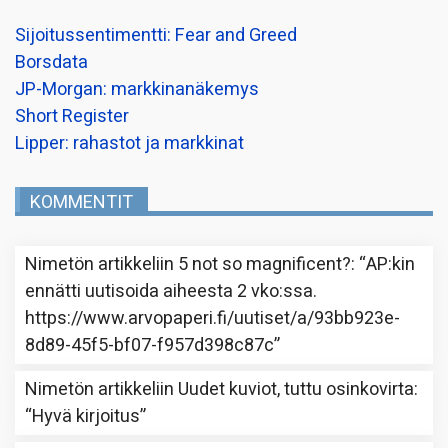
Sijoitussentimentti: Fear and Greed
Borsdata
JP-Morgan: markkinanäkemys
Short Register
Lipper: rahastot ja markkinat
KOMMENTIT
Nimetön
artikkeliin
5 not so magnificent?
: “
AP:kin
ennätti uutisoida aiheesta 2 vko:ssa.
https://www.arvopaperi.fi/uutiset/a/93bb923e-
8d89-45f5-bf07-f957d398c87c
”
Nimetön
artikkeliin
Uudet kuviot, tuttu osinkovirta
:
“
Hyvä kirjoitus
”