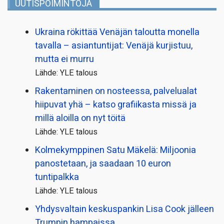
UUTISPOIMINTOJA
Ukraina rökittää Venäjän taloutta monella
tavalla – asiantuntijat: Venäjä kurjistuu,
mutta ei murru
Lähde: YLE talous
Rakentaminen on nosteessa, palvelualat
hiipuvat yhä – katso grafiikasta missä ja
millä aloilla on nyt töitä
Lähde: YLE talous
Kolmekymppinen Satu Mäkelä: Miljoonia
panostetaan, ja saadaan 10 euron
tuntipalkka
Lähde: YLE talous
Yhdysvaltain keskuspankin Lisa Cook jälleen
Trumpin hampaissa