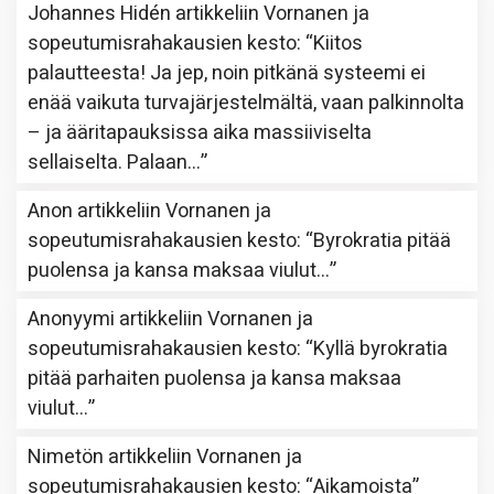
Johannes Hidén
artikkeliin
Vornanen ja
sopeutumisrahakausien kesto
: “
Kiitos
palautteesta! Ja jep, noin pitkänä systeemi ei
enää vaikuta turvajärjestelmältä, vaan palkinnolta
– ja ääritapauksissa aika massiiviselta
sellaiselta. Palaan…
”
Anon
artikkeliin
Vornanen ja
sopeutumisrahakausien kesto
: “
Byrokratia pitää
puolensa ja kansa maksaa viulut…
”
Anonyymi
artikkeliin
Vornanen ja
sopeutumisrahakausien kesto
: “
Kyllä byrokratia
pitää parhaiten puolensa ja kansa maksaa
viulut…
”
Nimetön
artikkeliin
Vornanen ja
sopeutumisrahakausien kesto
: “
Aikamoista
”