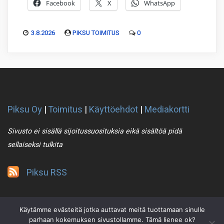
Facebook
X
WhatsApp
3.8.2026
PIKSU TOIMITUS
0
Piksu Oy
|
Toimitus
|
Käyttöehdot
|
Mediakortti
Sivusto ei sisällä sijoitussuosituksia eikä sisältöä pidä
sellaiseksi tulkita
Piksu RSS
Käytämme evästeitä jotka auttavat meitä tuottamaan sinulle
parhaan kokemuksen sivustollamme. Tämä lienee ok?