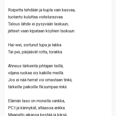
Roipetta tehdään ja kupla vain kasvaa,
tuotanto kuluttaa voitelurasvaa.
Talous lähde ei pysyvään laskuun,
jätteet vaan kipataan köyhien taskuun.
Hai-wei, sortunut tupa ja takka
Tai-pei, pärjäävät rotta, torakka
Ahneus tärkeintä johtajain teillä,
viljana ruokaa ois kaikille meillä.
Jos ei nää herrat voi omastaan tinkii,
tärkeille paikoille fiksumpaa rinkii.
Elämän taso on monella vankka,
PC:t ja kännykät, altaassa ankka.
Maapallo aikansa kestää ja kärsii,