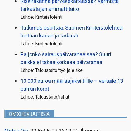
Riskirakenne parvekekaiteessa? Varmista
tarkastajan ammattitaito
Lähde: Kiinteistölehti
Tutkimus osoittaa: Suomen Kiinteistölehteä
luetaan kauan ja tarkasti
Lähde: Kiinteistölehti
Paljonko sairauspäivä­rahaa saa? Suuri
palkka ei takaa korkeaa päivärahaa
Lähde: Taloustaito/työ ja eläke
10 000 euroa määräajaksi tilille – vertaile 13
pankin korot
Lähde: Taloustaito/rahat
OMXHEX UUTISIA
Metso Oyj
: 2026-08-07 15:50:01: Ilmoitus