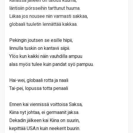
Kiinassa jälleen on talous kuuma,
läntisiin pörsseihin tarttunut huuma.
Liikaa jos nousee niin varmasti sakkaa,
globaali tuuletin lennättää kakkaa.
Pekingin joutsen se esille hiipii,
linnulla tuskin on kantavii siipii.
Ylös kun kaikki näin vauhdilla ampuu
alas myös tulee kuin pandat syö pampuu.
Hai-wei, globaali rotta ja naali
Tai-pei, lopussa totta penaali
Ennen kai viennissä voittoisa Saksa,
Kiina nyt johtaa, ei germaanit jaksa.
Dekadin jälkeen kai Kiina on suurin,
kepittää USA:n kuin neekerit buurin.