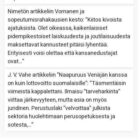
Nimetön
artikkeliin
Vornanen ja
sopeutumisrahakausien kesto
: “
Kiitos kivoista
ajatuksista. Olet oikeassa, kaikenlaisiset
pidempikestoiset laiskuudesta ja joutilaisuudesta
maksettavat kannusteet pitäisi lyhentää.
Erityisesti voisi olettaa että kansanedustajat
ovat…
”
J. V. Vahe
artikkeliin
”Naapuruus Venäjän kanssa
on kuin lottovoitto suomalaisille”
: “
Täsmentäisin
viimeistä kappalettani. Ilmaisu ”tarveharkinta”
viittaa järkevyyteen, mutta asia on myös
juridinen. Perustuslaki ”velvoittaa” julkista
sektoria huolehtimaan perusopetuksesta ja
sotesta,…
”