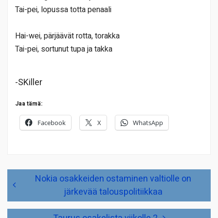
Tai-pei, lopussa totta penaali
Hai-wei, pärjäävät rotta, torakka
Tai-pei, sortunut tupa ja takka
-SKiller
Jaa tämä:
Facebook
X
WhatsApp
Artikkelien
Nokia osakkeiden ostaminen valtiolle on
selaus
järkevää talouspolitiikkaa