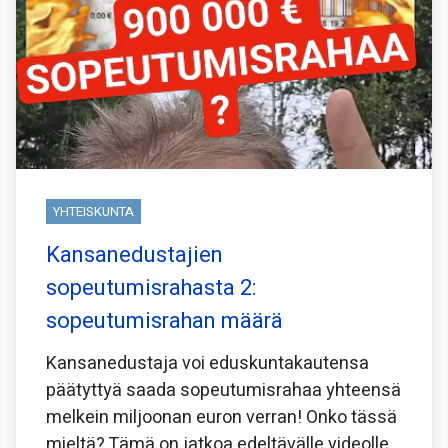
YHTEISKUNTA
Kansanedustajien
sopeutumisrahasta 2:
sopeutumisrahan määrä
Kansanedustaja voi eduskuntakautensa
päätyttyä saada sopeutumisrahaa yhteensä
melkein miljoonan euron verran! Onko tässä
mieltä? Tämä on jatkoa edeltävälle videolle,