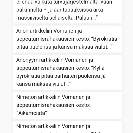
ei enää vaikuta turvajärjestelmältä, vaan
palkinnolta – ja ääritapauksissa aika
massiiviselta sellaiselta. Palaan…
”
Anon
artikkeliin
Vornanen ja
sopeutumisrahakausien kesto
: “
Byrokratia
pitää puolensa ja kansa maksaa viulut…
”
Anonyymi
artikkeliin
Vornanen ja
sopeutumisrahakausien kesto
: “
Kyllä
byrokratia pitää parhaiten puolensa ja
kansa maksaa viulut…
”
Nimetön
artikkeliin
Vornanen ja
sopeutumisrahakausien kesto
:
“
Aikamoista
”
Nimetön
artikkeliin
Vornanen ja