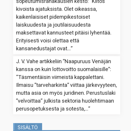
sopeutumisrahakausien kesto
: “
Kiitos
kivoista ajatuksista. Olet oikeassa,
kaikenlaisiset pidempikestoiset
laiskuudesta ja joutilaisuudesta
maksettavat kannusteet pitäisi lyhentää.
Erityisesti voisi olettaa että
kansanedustajat ovat…
”
J. V. Vahe
artikkeliin
”Naapuruus Venäjän
kanssa on kuin lottovoitto suomalaisille”
:
“
Täsmentäisin viimeistä kappalettani.
Ilmaisu ”tarveharkinta” viittaa järkevyyteen,
mutta asia on myös juridinen. Perustuslaki
”velvoittaa” julkista sektoria huolehtimaan
perusopetuksesta ja sotesta,…
”
SISÄLTÖ