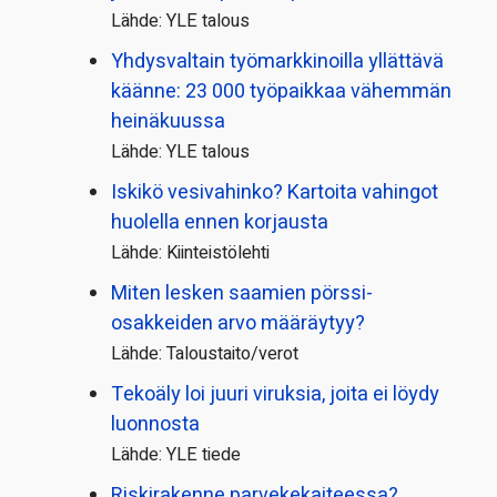
Lähde: YLE talous
Yhdysvaltain työmarkkinoilla yllättävä
käänne: 23 000 työpaikkaa vähemmän
heinäkuussa
Lähde: YLE talous
Iskikö vesivahinko? Kartoita vahingot
huolella ennen korjausta
Lähde: Kiinteistölehti
Miten lesken saamien pörssi­
osakkeiden arvo määräytyy?
Lähde: Taloustaito/verot
Tekoäly loi juuri viruksia, joita ei löydy
luonnosta
Lähde: YLE tiede
Riskirakenne parvekekaiteessa?