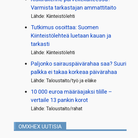
Varmista tarkastajan ammattitaito
Lähde: Kiinteistölehti
Tutkimus osoittaa: Suomen
Kiinteistölehteä luetaan kauan ja
tarkasti
Lähde: Kiinteistölehti
Paljonko sairauspäivä­rahaa saa? Suuri
palkka ei takaa korkeaa päivärahaa
Lähde: Taloustaito/työ ja eläke
10 000 euroa määräajaksi tilille –
vertaile 13 pankin korot
Lähde: Taloustaito/rahat
OMXHEX UUTISIA