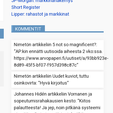
JP-Morgan: markkinanäkemys
Short Register
Lipper: rahastot ja markkinat
KOMMENTIT
Nimetön
artikkeliin
5 not so magnificent?
:
“
AP:kin ennätti uutisoida aiheesta 2 vko:ssa.
https://www.arvopaperi.fi/uutiset/a/93bb923e-
8d89-45f5-bf07-f957d398c87c
”
Nimetön
artikkeliin
Uudet kuviot, tuttu
osinkovirta
: “
Hyvä kirjoitus
”
Johannes Hidén
artikkeliin
Vornanen ja
sopeutumisrahakausien kesto
: “
Kiitos
palautteesta! Ja jep, noin pitkänä systeemi