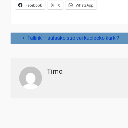
Facebook
X
WhatsApp
Artikkelien
Tallink – sulaako suo vai kuoleeko kurki?
selaus
Timo