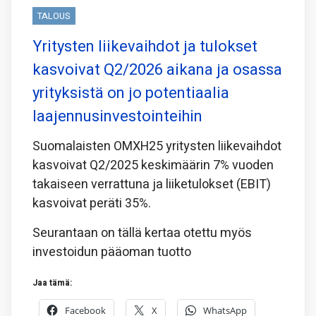
TALOUS
Yritysten liikevaihdot ja tulokset
kasvoivat Q2/2026 aikana ja osassa
yrityksistä on jo potentiaalia
laajennusinvestointeihin
Suomalaisten OMXH25 yritysten liikevaihdot
kasvoivat Q2/2025 keskimäärin 7% vuoden
takaiseen verrattuna ja liiketulokset (EBIT)
kasvoivat peräti 35%.
Seurantaan on tällä kertaa otettu myös
investoidun pääoman tuotto
Jaa tämä:
Facebook
X
WhatsApp