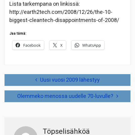
Lista tarkempana on linkissä:
http://earth2tech.com/2008/12/26/the-10-
biggest-cleantech-disappointments-of-2008/
Jaa tämä:
Facebook
X
WhatsApp
Artikkelien
Uusi vuosi 2009 lähestyy
selaus
Olemmeko menossa uudelle 70-luvulle?
Töpselisähköä