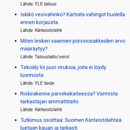
Lähde: YLE talous
Iskikö vesivahinko? Kartoita vahingot huolella
ennen korjausta
Lähde: Kiinteistölehti
Miten lesken saamien pörssi­osakkeiden arvo
määräytyy?
Lähde: Taloustaito/verot
Tekoäly loi juuri viruksia, joita ei löydy
luonnosta
Lähde: YLE tiede
Riskirakenne parvekekaiteessa? Varmista
tarkastajan ammattitaito
Lähde: Kiinteistölehti
Tutkimus osoittaa: Suomen Kiinteistölehteä
luetaan kauan ja tarkasti