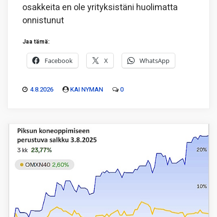
osakkeita en ole yrityksistäni huolimatta
onnistunut
Jaa tämä:
Facebook
X
WhatsApp
4.8.2026
KAI NYMAN
0