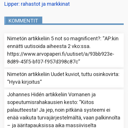
Lipper: rahastot ja markkinat
KOMMENTIT
Nimetön
artikkeliin
5 not so magnificent?
: “
AP:kin
ennätti uutisoida aiheesta 2 vko:ssa.
https://www.arvopaperi.fi/uutiset/a/93bb923e-
8d89-45f5-bf07-f957d398c87c
”
Nimetön
artikkeliin
Uudet kuviot, tuttu osinkovirta
:
“
Hyvä kirjoitus
”
Johannes Hidén
artikkeliin
Vornanen ja
sopeutumisrahakausien kesto
: “
Kiitos
palautteesta! Ja jep, noin pitkänä systeemi ei
enää vaikuta turvajärjestelmältä, vaan palkinnolta
– ja ääritapauksissa aika massiiviselta