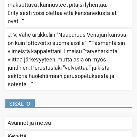
maksettavat kannusteet pitäisi lyhentää.
Erityisesti voisi olettaa että kansanedustajat
ovat…
”
J. V. Vahe
artikkeliin
”Naapuruus Venäjän kanssa
on kuin lottovoitto suomalaisille”
: “
Täsmentäisin
viimeistä kappalettani. Ilmaisu ”tarveharkinta”
viittaa järkevyyteen, mutta asia on myös
juridinen. Perustuslaki ”velvoittaa” julkista
sektoria huolehtimaan perusopetuksesta ja
sotesta,…
”
SISÄLTÖ
Asunnot ja metsä
Kevyttä