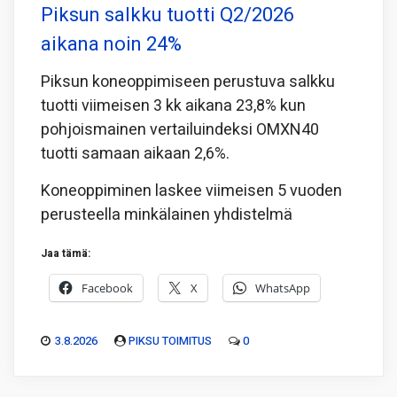
Piksun salkku tuotti Q2/2026
aikana noin 24%
Piksun koneoppimiseen perustuva salkku
tuotti viimeisen 3 kk aikana 23,8% kun
pohjoismainen vertailuindeksi OMXN40
tuotti samaan aikaan 2,6%.
Koneoppiminen laskee viimeisen 5 vuoden
perusteella minkälainen yhdistelmä
Jaa tämä:
Facebook
X
WhatsApp
3.8.2026
PIKSU TOIMITUS
0