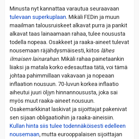
Minusta nyt kannattaa varautua seuraavaan
tulevaan superkuplaan
. Mikäli FEDin ja muun
maailman talousruiskeet alkavat purra ja pankit
alkavat taas lainaamaan rahaa, tulee noususta
todella nopeaa. Osakkeet ja raaka-aineet tulevat
nousemaan räjähdysmäisesti, kiitos
lähes
ilmaisen lainarahan
. Mikäli rahaa painetaankin
liiaksi ja matala korko edesauttaa tätä, voi tämä
johtaa pahimmillaan vakavaan ja nopeaan
inflaation nousuun. 70-luvun korkea inflaatio
aiheutui juuri öljyn hinnannoususta, joka sai
myös muut raaka-aineet nousuun.
Osakemarkkinat laskivat ja sijoittajat pakenivat
sen sijaan obligaatioihin ja raaka-aineisiin.
Kullan hinta siis tulee todennäköisesti edelleen
nousemaan
, mutta eurooppalaisen sijoittajan