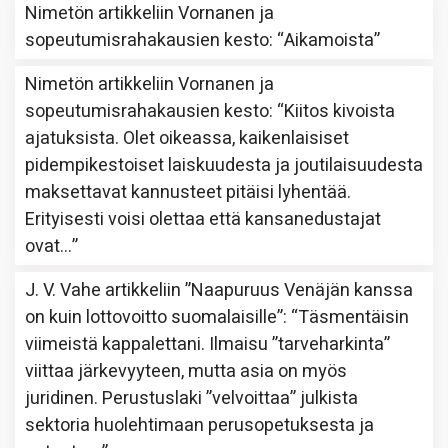
Nimetön
artikkeliin
Vornanen ja
sopeutumisrahakausien kesto
: “
Aikamoista
”
Nimetön
artikkeliin
Vornanen ja
sopeutumisrahakausien kesto
: “
Kiitos kivoista
ajatuksista. Olet oikeassa, kaikenlaisiset
pidempikestoiset laiskuudesta ja joutilaisuudesta
maksettavat kannusteet pitäisi lyhentää.
Erityisesti voisi olettaa että kansanedustajat
ovat…
”
J. V. Vahe
artikkeliin
”Naapuruus Venäjän kanssa
on kuin lottovoitto suomalaisille”
: “
Täsmentäisin
viimeistä kappalettani. Ilmaisu ”tarveharkinta”
viittaa järkevyyteen, mutta asia on myös
juridinen. Perustuslaki ”velvoittaa” julkista
sektoria huolehtimaan perusopetuksesta ja