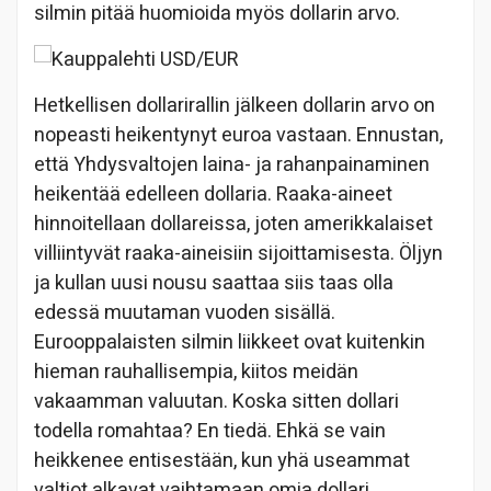
silmin pitää huomioida myös dollarin arvo.
Hetkellisen dollarirallin jälkeen dollarin arvo on
nopeasti heikentynyt euroa vastaan. Ennustan,
että Yhdysvaltojen laina- ja rahanpainaminen
heikentää edelleen dollaria. Raaka-aineet
hinnoitellaan dollareissa, joten amerikkalaiset
villiintyvät raaka-aineisiin sijoittamisesta. Öljyn
ja kullan uusi nousu saattaa siis taas olla
edessä muutaman vuoden sisällä.
Eurooppalaisten silmin liikkeet ovat kuitenkin
hieman rauhallisempia, kiitos meidän
vakaamman valuutan. Koska sitten dollari
todella romahtaa? En tiedä. Ehkä se vain
heikkenee entisestään, kun yhä useammat
valtiot alkavat vaihtamaan omia dollari