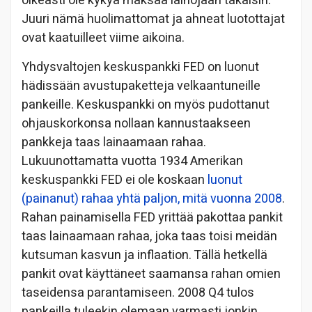
oikeasti ole kykyä maksaa lainojaan takaisin.
Juuri nämä huolimattomat ja ahneat luotottajat
ovat kaatuilleet viime aikoina.
Yhdysvaltojen keskuspankki FED on luonut
hädissään avustupaketteja velkaantuneille
pankeille. Keskuspankki on myös pudottanut
ohjauskorkonsa nollaan kannustaakseen
pankkeja taas lainaamaan rahaa.
Lukuunottamatta vuotta 1934 Amerikan
keskuspankki FED ei ole koskaan
luonut
(painanut) rahaa yhtä paljon, mitä vuonna 2008
.
Rahan painamisella FED yrittää pakottaa pankit
taas lainaamaan rahaa, joka taas toisi meidän
kutsuman kasvun ja inflaation. Tällä hetkellä
pankit ovat käyttäneet saamansa rahan omien
taseidensa parantamiseen. 2008 Q4 tulos
pankeilla tuleekin olemaan varmasti jonkin