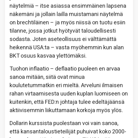
näytelmiä – itse asiassa ensimmäinen lapsena
näkemäni ja jollain lailla muistamani näytelmä
on brechtiläinen – ja myös niissä on tuotu esiin
tilanne, jossa jotkut hyötyvät taloudellisesti
sodasta. Joten aseteollisuus ei välttämättä
heikennä USA:ta – vasta myöhemmin kun alan
BKT osuus kasvaa ylettömäksi.
Tuohon inflaatio – deflaatio puoleen en arvaa
sanoa mitään, siitä ovat minua
koulutetummatkin eri mieltä. Arveluni ilmaisen
rahan virtaamisesta uuden kuplan luomiseen on
kuitenkin, että FED:n johtaja tulee edeltäjäänsä
aktiivisemmin liikuttamaan korkoja myös ylös.
Dollarin kurssista puolestaan voi vain sanoa,
että kansantaloustieteilijät puhuivat koko 2000-