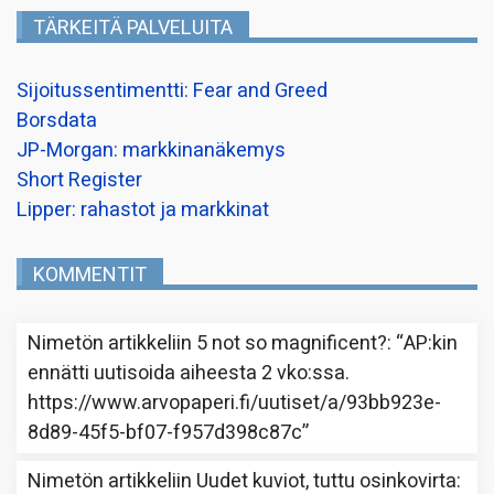
TÄRKEITÄ PALVELUITA
Sijoitussentimentti: Fear and Greed
Borsdata
JP-Morgan: markkinanäkemys
Short Register
Lipper: rahastot ja markkinat
KOMMENTIT
Nimetön
artikkeliin
5 not so magnificent?
: “
AP:kin
ennätti uutisoida aiheesta 2 vko:ssa.
https://www.arvopaperi.fi/uutiset/a/93bb923e-
8d89-45f5-bf07-f957d398c87c
”
Nimetön
artikkeliin
Uudet kuviot, tuttu osinkovirta
: