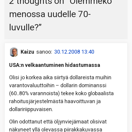
2 thoughts on “
Olemmeko
menossa uudelle 70-
luvulle?
”
Kaizu
sanoo:
30.12.2008 13:40
USA:n velkaantuminen hidastumassa
Olisi jo korkea aika siirtyä dollareista muihin
varantovaluuttoihin – dollarin dominanssi
(60..80% varannoista) tekee koko globaalista
rahoitusjärjestelmästä haavoittuvan ja
dollaririippuvaisen.
Olin odottanut että öljynviejämaat olisivat
näkyneet yllä olevassa piirakkakuvassa