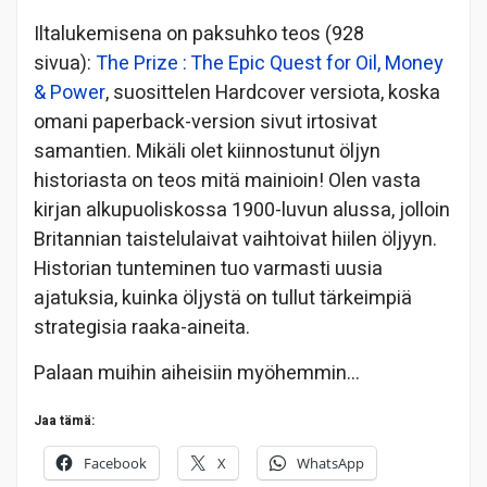
Iltalukemisena on paksuhko teos (928
sivua):
The Prize : The Epic Quest for Oil, Money
& Power
, suosittelen Hardcover versiota, koska
omani paperback-version sivut irtosivat
samantien. Mikäli olet kiinnostunut öljyn
historiasta on teos mitä mainioin! Olen vasta
kirjan alkupuoliskossa 1900-luvun alussa, jolloin
Britannian taistelulaivat vaihtoivat hiilen öljyyn.
Historian tunteminen tuo varmasti uusia
ajatuksia, kuinka öljystä on tullut tärkeimpiä
strategisia raaka-aineita.
Palaan muihin aiheisiin myöhemmin…
Jaa tämä:
Facebook
X
WhatsApp