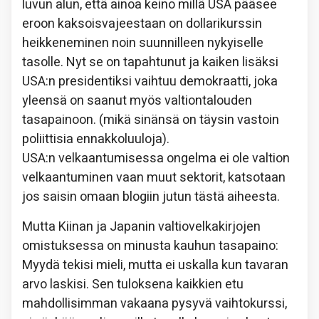
luvun alun, että ainoa keino millä USA pääsee
eroon kaksoisvajeestaan on dollarikurssin
heikkeneminen noin suunnilleen nykyiselle
tasolle. Nyt se on tapahtunut ja kaiken lisäksi
USA:n presidentiksi vaihtuu demokraatti, joka
yleensä on saanut myös valtiontalouden
tasapainoon. (mikä sinänsä on täysin vastoin
poliittisia ennakkoluuloja).
USA:n velkaantumisessa ongelma ei ole valtion
velkaantuminen vaan muut sektorit, katsotaan
jos saisin omaan blogiin jutun tästä aiheesta.
Mutta Kiinan ja Japanin valtiovelkakirjojen
omistuksessa on minusta kauhun tasapaino:
Myydä tekisi mieli, mutta ei uskalla kun tavaran
arvo laskisi. Sen tuloksena kaikkien etu
mahdollisimman vakaana pysyvä vaihtokurssi,