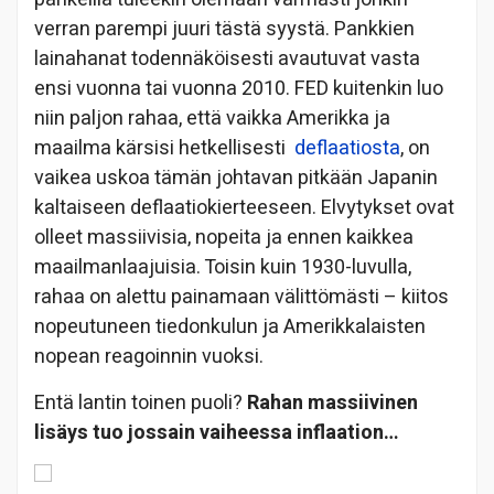
verran parempi juuri tästä syystä. Pankkien
lainahanat todennäköisesti avautuvat vasta
ensi vuonna tai vuonna 2010. FED kuitenkin luo
niin paljon rahaa, että vaikka Amerikka ja
maailma kärsisi hetkellisesti
deflaatiosta
, on
vaikea uskoa tämän johtavan pitkään Japanin
kaltaiseen deflaatiokierteeseen. Elvytykset ovat
olleet massiivisia, nopeita ja ennen kaikkea
maailmanlaajuisia. Toisin kuin 1930-luvulla,
rahaa on alettu painamaan välittömästi – kiitos
nopeutuneen tiedonkulun ja Amerikkalaisten
nopean reagoinnin vuoksi.
Entä lantin toinen puoli?
Rahan massiivinen
lisäys tuo jossain vaiheessa inflaation…