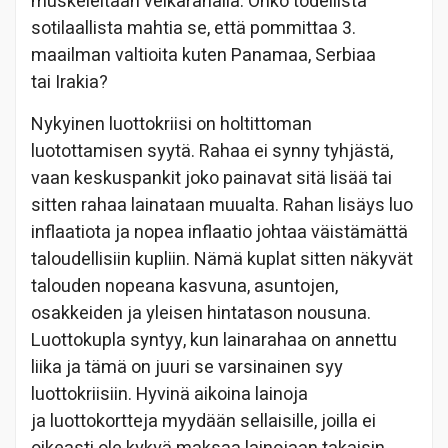
muskeleitaan velkarahalla. Onko todellista
sotilaallista mahtia se, että pommittaa 3.
maailman valtioita kuten Panamaa, Serbiaa
tai Irakia?
Nykyinen luottokriisi on holtittoman
luotottamisen syytä. Rahaa ei synny tyhjästä,
vaan keskuspankit joko painavat sitä lisää tai
sitten rahaa lainataan muualta. Rahan lisäys luo
inflaatiota ja nopea inflaatio johtaa väistämättä
taloudellisiin kupliin. Nämä kuplat sitten näkyvät
talouden nopeana kasvuna, asuntojen,
osakkeiden ja yleisen hintatason nousuna.
Luottokupla syntyy, kun lainarahaa on annettu
liika ja tämä on juuri se varsinainen syy
luottokriisiin. Hyvinä aikoina lainoja
ja luottokortteja myydään sellaisille, joilla ei