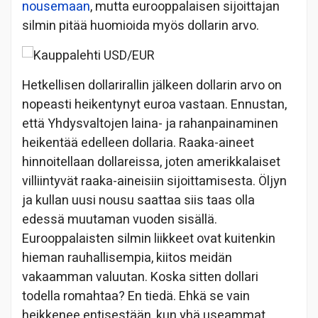
nousemaan
, mutta eurooppalaisen sijoittajan
silmin pitää huomioida myös dollarin arvo.
Hetkellisen dollarirallin jälkeen dollarin arvo on
nopeasti heikentynyt euroa vastaan. Ennustan,
että Yhdysvaltojen laina- ja rahanpainaminen
heikentää edelleen dollaria. Raaka-aineet
hinnoitellaan dollareissa, joten amerikkalaiset
villiintyvät raaka-aineisiin sijoittamisesta. Öljyn
ja kullan uusi nousu saattaa siis taas olla
edessä muutaman vuoden sisällä.
Eurooppalaisten silmin liikkeet ovat kuitenkin
hieman rauhallisempia, kiitos meidän
vakaamman valuutan. Koska sitten dollari
todella romahtaa? En tiedä. Ehkä se vain
heikkenee entisestään, kun yhä useammat