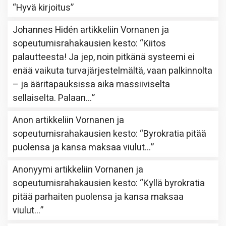
“
Hyvä kirjoitus
”
Johannes Hidén
artikkeliin
Vornanen ja
sopeutumisrahakausien kesto
: “
Kiitos
palautteesta! Ja jep, noin pitkänä systeemi ei
enää vaikuta turvajärjestelmältä, vaan palkinnolta
– ja ääritapauksissa aika massiiviselta
sellaiselta. Palaan…
”
Anon
artikkeliin
Vornanen ja
sopeutumisrahakausien kesto
: “
Byrokratia pitää
puolensa ja kansa maksaa viulut…
”
Anonyymi
artikkeliin
Vornanen ja
sopeutumisrahakausien kesto
: “
Kyllä byrokratia
pitää parhaiten puolensa ja kansa maksaa
viulut…
”