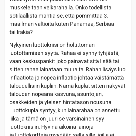
muskeleitaan velkarahalla. Onko todellista
sotilaallista mahtia se, että pommittaa 3.
maailman valtioita kuten Panamaa, Serbiaa
tai Irakia?
Nykyinen luottokriisi on holtittoman
luotottamisen syytä. Rahaa ei synny tyhjästä,
vaan keskuspankit joko painavat sitä lisää tai
sitten rahaa lainataan muualta. Rahan lisäys luo
inflaatiota ja nopea inflaatio johtaa väistämättä
taloudellisiin kupliin. Nämä kuplat sitten näkyvät
talouden nopeana kasvuna, asuntojen,
osakkeiden ja yleisen hintatason nousuna.
Luottokupla syntyy, kun lainarahaa on annettu
liika ja tämä on juuri se varsinainen syy
luottokriisiin. Hyvinä aikoina lainoja
ja luottokortteja myydään sellaisille, joilla ei