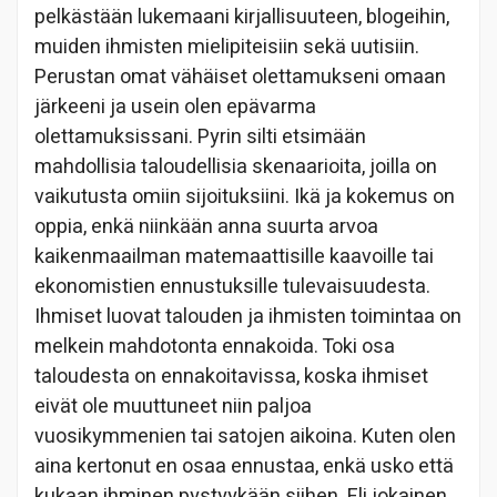
pelkästään lukemaani kirjallisuuteen, blogeihin,
muiden ihmisten mielipiteisiin sekä uutisiin.
Perustan omat vähäiset olettamukseni omaan
järkeeni ja usein olen epävarma
olettamuksissani. Pyrin silti etsimään
mahdollisia taloudellisia skenaarioita, joilla on
vaikutusta omiin sijoituksiini. Ikä ja kokemus on
oppia, enkä niinkään anna suurta arvoa
kaikenmaailman matemaattisille kaavoille tai
ekonomistien ennustuksille tulevaisuudesta.
Ihmiset luovat talouden ja ihmisten toimintaa on
melkein mahdotonta ennakoida. Toki osa
taloudesta on ennakoitavissa, koska ihmiset
eivät ole muuttuneet niin paljoa
vuosikymmenien tai satojen aikoina. Kuten olen
aina kertonut en osaa ennustaa, enkä usko että
kukaan ihminen pystyykään siihen. Eli jokainen