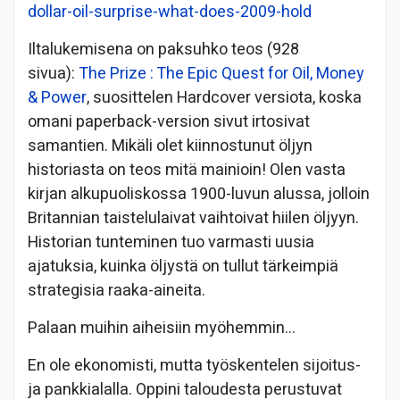
dollar-oil-surprise-what-does-2009-hold
Iltalukemisena on paksuhko teos (928
sivua):
The Prize : The Epic Quest for Oil, Money
& Power
, suosittelen Hardcover versiota, koska
omani paperback-version sivut irtosivat
samantien. Mikäli olet kiinnostunut öljyn
historiasta on teos mitä mainioin! Olen vasta
kirjan alkupuoliskossa 1900-luvun alussa, jolloin
Britannian taistelulaivat vaihtoivat hiilen öljyyn.
Historian tunteminen tuo varmasti uusia
ajatuksia, kuinka öljystä on tullut tärkeimpiä
strategisia raaka-aineita.
Palaan muihin aiheisiin myöhemmin…
En ole ekonomisti, mutta työskentelen sijoitus-
ja pankkialalla. Oppini taloudesta perustuvat