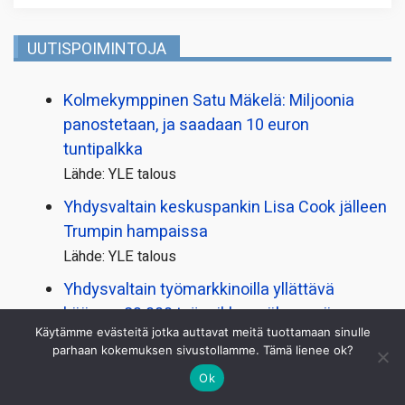
UUTISPOIMINTOJA
Kolmekymppinen Satu Mäkelä: Miljoonia
panostetaan, ja saadaan 10 euron
tuntipalkka
Lähde: YLE talous
Yhdysvaltain keskuspankin Lisa Cook jälleen
Trumpin hampaissa
Lähde: YLE talous
Yhdysvaltain työmarkkinoilla yllättävä
käänne: 23 000 työpaikkaa vähemmän
Käytämme evästeitä jotka auttavat meitä tuottamaan sinulle
heinäkuussa
parhaan kokemuksen sivustollamme. Tämä lienee ok?
Lähde: YLE talous
Ok
”Aikamoinen järkytys” – Hotelli Tallukan