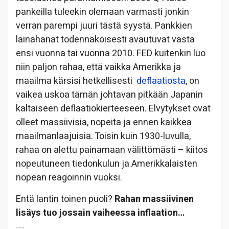
pankeilla tuleekin olemaan varmasti jonkin
verran parempi juuri tästä syystä. Pankkien
lainahanat todennäköisesti avautuvat vasta
ensi vuonna tai vuonna 2010. FED kuitenkin luo
niin paljon rahaa, että vaikka Amerikka ja
maailma kärsisi hetkellisesti
deflaatiosta
, on
vaikea uskoa tämän johtavan pitkään Japanin
kaltaiseen deflaatiokierteeseen. Elvytykset ovat
olleet massiivisia, nopeita ja ennen kaikkea
maailmanlaajuisia. Toisin kuin 1930-luvulla,
rahaa on alettu painamaan välittömästi – kiitos
nopeutuneen tiedonkulun ja Amerikkalaisten
nopean reagoinnin vuoksi.
Entä lantin toinen puoli?
Rahan massiivinen
lisäys tuo jossain vaiheessa inflaation…