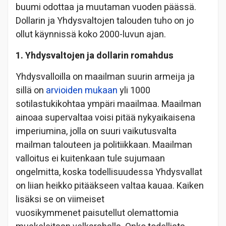
buumi odottaa ja muutaman vuoden päässä.
Dollarin ja Yhdysvaltojen talouden tuho on jo
ollut käynnissä koko 2000-luvun ajan.
1. Yhdysvaltojen ja dollarin romahdus
Yhdysvalloilla on maailman suurin armeija ja
sillä on
arvioiden mukaan
yli 1000
sotilastukikohtaa ympäri maailmaa. Maailman
ainoaa supervaltaa voisi pitää nykyaikaisena
imperiumina, jolla on suuri vaikutusvalta
mailman talouteen ja politiikkaan. Maailman
valloitus ei kuitenkaan tule sujumaan
ongelmitta, koska todellisuudessa Yhdysvallat
on liian heikko pitääkseen valtaa kauaa. Kaiken
lisäksi se on viimeiset
vuosikymmenet paisutellut olemattomia