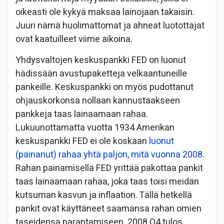
oikeasti ole kykyä maksaa lainojaan takaisin.
Juuri nämä huolimattomat ja ahneat luotottajat
ovat kaatuilleet viime aikoina.
Yhdysvaltojen keskuspankki FED on luonut
hädissään avustupaketteja velkaantuneille
pankeille. Keskuspankki on myös pudottanut
ohjauskorkonsa nollaan kannustaakseen
pankkeja taas lainaamaan rahaa.
Lukuunottamatta vuotta 1934 Amerikan
keskuspankki FED ei ole koskaan
luonut
(painanut) rahaa yhtä paljon, mitä vuonna 2008
.
Rahan painamisella FED yrittää pakottaa pankit
taas lainaamaan rahaa, joka taas toisi meidän
kutsuman kasvun ja inflaation. Tällä hetkellä
pankit ovat käyttäneet saamansa rahan omien
taseidensa parantamiseen. 2008 Q4 tulos