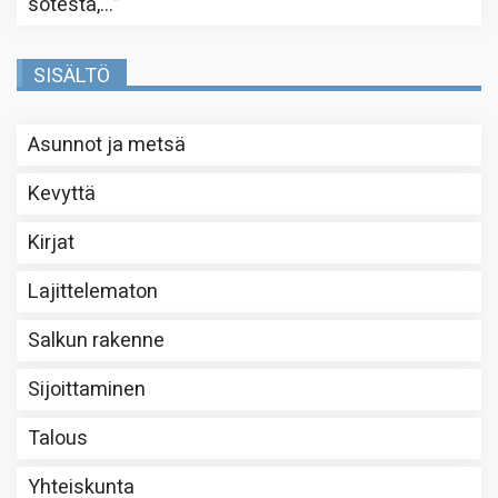
sotesta,…
”
SISÄLTÖ
Asunnot ja metsä
Kevyttä
Kirjat
Lajittelematon
Salkun rakenne
Sijoittaminen
Talous
Yhteiskunta