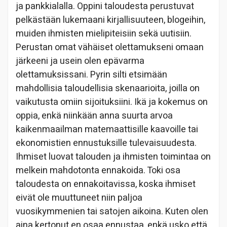
ja pankkialalla. Oppini taloudesta perustuvat
pelkästään lukemaani kirjallisuuteen, blogeihin,
muiden ihmisten mielipiteisiin sekä uutisiin.
Perustan omat vähäiset olettamukseni omaan
järkeeni ja usein olen epävarma
olettamuksissani. Pyrin silti etsimään
mahdollisia taloudellisia skenaarioita, joilla on
vaikutusta omiin sijoituksiini. Ikä ja kokemus on
oppia, enkä niinkään anna suurta arvoa
kaikenmaailman matemaattisille kaavoille tai
ekonomistien ennustuksille tulevaisuudesta.
Ihmiset luovat talouden ja ihmisten toimintaa on
melkein mahdotonta ennakoida. Toki osa
taloudesta on ennakoitavissa, koska ihmiset
eivät ole muuttuneet niin paljoa
vuosikymmenien tai satojen aikoina. Kuten olen
aina kertonut en osaa ennustaa, enkä usko että