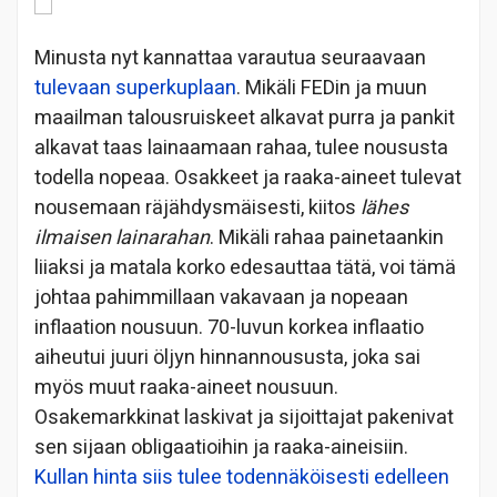
Minusta nyt kannattaa varautua seuraavaan
tulevaan superkuplaan
. Mikäli FEDin ja muun
maailman talousruiskeet alkavat purra ja pankit
alkavat taas lainaamaan rahaa, tulee noususta
todella nopeaa. Osakkeet ja raaka-aineet tulevat
nousemaan räjähdysmäisesti, kiitos
lähes
ilmaisen lainarahan
. Mikäli rahaa painetaankin
liiaksi ja matala korko edesauttaa tätä, voi tämä
johtaa pahimmillaan vakavaan ja nopeaan
inflaation nousuun. 70-luvun korkea inflaatio
aiheutui juuri öljyn hinnannoususta, joka sai
myös muut raaka-aineet nousuun.
Osakemarkkinat laskivat ja sijoittajat pakenivat
sen sijaan obligaatioihin ja raaka-aineisiin.
Kullan hinta siis tulee todennäköisesti edelleen