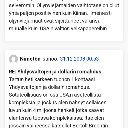
selvemmin. Öljynviejämaiden vaihtotase on ollut
yhtä paljon positiivinen kuin Kiinan. Ilmeisesti
öljynviejämaat ovat sijoittaneet varansa
muualle kuin USA:n valtion velkapapereihin.
Nimetön
sanoo:
31.12.2008 00:53
RE: Yhdysvaltojen ja dollarin romahdus
Tartun heti kärkeen tuohon 1 kohtaasi
Yhdysvaltojen ja dollarin romahdus.
Sotateollisuus on osa USA:n aseteollista
kompleksia ja joskus olen nähnyt sellaisen
luvun kuin 4 miljoona henkeä jotka saavat
elantonsa tuossa kompleksissa. Itse olen
jossain vaiheessa katsellut Bertolt Brechtin