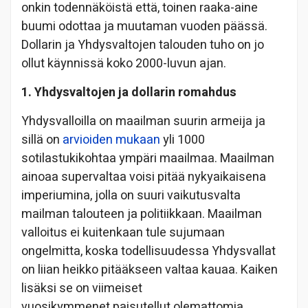
onkin todennäköistä että, toinen raaka-aine
buumi odottaa ja muutaman vuoden päässä.
Dollarin ja Yhdysvaltojen talouden tuho on jo
ollut käynnissä koko 2000-luvun ajan.
1. Yhdysvaltojen ja dollarin romahdus
Yhdysvalloilla on maailman suurin armeija ja
sillä on
arvioiden mukaan
yli 1000
sotilastukikohtaa ympäri maailmaa. Maailman
ainoaa supervaltaa voisi pitää nykyaikaisena
imperiumina, jolla on suuri vaikutusvalta
mailman talouteen ja politiikkaan. Maailman
valloitus ei kuitenkaan tule sujumaan
ongelmitta, koska todellisuudessa Yhdysvallat
on liian heikko pitääkseen valtaa kauaa. Kaiken
lisäksi se on viimeiset
vuosikymmenet paisutellut olemattomia