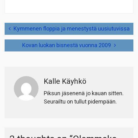
Artikkelien
Kymmenen floppia ja menestystä uusiutuvissa
selaus
Kovan luokan bisnestä vuonna 2009
Kalle Käyhkö
Piksun jäsenenä jo kauan sitten.
Seurailtu on tullut pidempään.