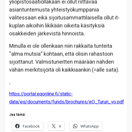
yliopistosäätiölläkään ei ollut riittävää
asiantuntemusta yhteistyökumppania
valitessaan eikä sijoitusammattilaisella ollut it-
kuplan aikoihin likikään oikeita käsityksiä
osakkeiden järkevistä hinnoista.
Minulla ei ole ollenkaan niin rakkaita tunteita
“alma mutsia” kohtaan, että olisin rahastoon
sijoittanut. Valmistuneitten määrään nähden
vähän merkitsijöitä oli kaikkiaankin (=alle sata).
https://portal.eqonline.fi/static-
data/eq/documents/funds/brochures/eQ_Turun_yo.pdf
Jaa tämä:
Facebook
X
WhatsApp