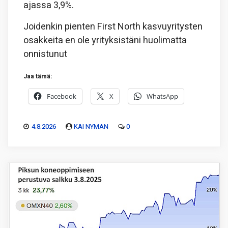
ajassa 3,9%.
Joidenkin pienten First North kasvuyritysten
osakkeita en ole yrityksistäni huolimatta
onnistunut
Jaa tämä:
Facebook
X
WhatsApp
4.8.2026
KAI NYMAN
0