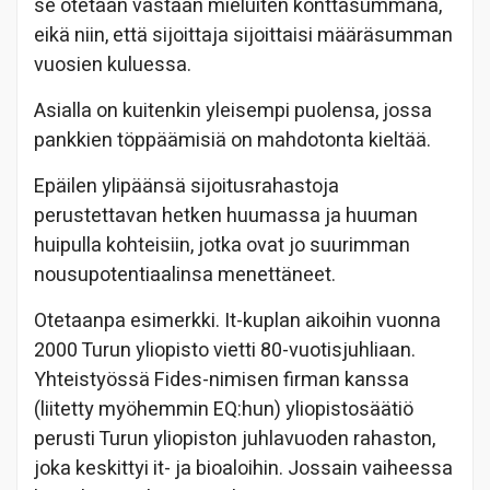
se otetaan vastaan mieluiten könttäsummana,
eikä niin, että sijoittaja sijoittaisi määräsumman
vuosien kuluessa.
Asialla on kuitenkin yleisempi puolensa, jossa
pankkien töppäämisiä on mahdotonta kieltää.
Epäilen ylipäänsä sijoitusrahastoja
perustettavan hetken huumassa ja huuman
huipulla kohteisiin, jotka ovat jo suurimman
nousupotentiaalinsa menettäneet.
Otetaanpa esimerkki. It-kuplan aikoihin vuonna
2000 Turun yliopisto vietti 80-vuotisjuhliaan.
Yhteistyössä Fides-nimisen firman kanssa
(liitetty myöhemmin EQ:hun) yliopistosäätiö
perusti Turun yliopiston juhlavuoden rahaston,
joka keskittyi it- ja bioaloihin. Jossain vaiheessa