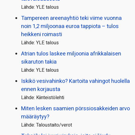
Lähde: YLE talous
Tampereen areenayhtiö teki viime vuonna
noin 1,2 miljoonaa euroa tappiota – tulos
heikkeni roimasti
Lähde: YLE talous
Atrian tulos laskee miljoonia afrikkalaisen
sikaruton takia
Lähde: YLE talous
Iskikö vesivahinko? Kartoita vahingot huolella
ennen korjausta
Lähde: Kiinteistölehti
Miten lesken saamien pörssi­osakkeiden arvo
määräytyy?
Lähde: Taloustaito/verot