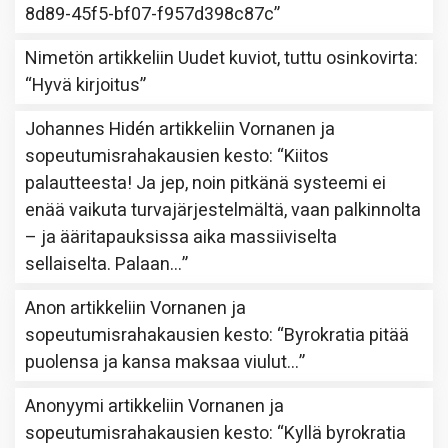
8d89-45f5-bf07-f957d398c87c
”
Nimetön
artikkeliin
Uudet kuviot, tuttu osinkovirta
:
“
Hyvä kirjoitus
”
Johannes Hidén
artikkeliin
Vornanen ja
sopeutumisrahakausien kesto
: “
Kiitos
palautteesta! Ja jep, noin pitkänä systeemi ei
enää vaikuta turvajärjestelmältä, vaan palkinnolta
– ja ääritapauksissa aika massiiviselta
sellaiselta. Palaan…
”
Anon
artikkeliin
Vornanen ja
sopeutumisrahakausien kesto
: “
Byrokratia pitää
puolensa ja kansa maksaa viulut…
”
Anonyymi
artikkeliin
Vornanen ja
sopeutumisrahakausien kesto
: “
Kyllä byrokratia