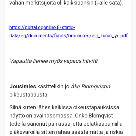
vähän merkitsijöitä oli kaikkiaankin (=alle sata).
https://portal.eqonline.fi/static-
data/eq/documents/funds/brochures/eQ_Turun_yo.pdf
Vapautta lienee myös vapaus hävitä
Jousimies
käsittelikin jo
Åke Blomqvistin
oikeustapausta.
Siinä kuten lähes kaikissa oikeustapauksissa
näyttö on avainasemassa. Onko Blomqvist
todella sanonut pankissa, että pelatkaapa niillä
eläkevaroilla sitten rahaa säästämättä ja riskiä