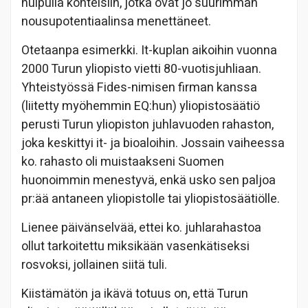
huipulla kohteisiin, jotka ovat jo suurimman
nousupotentiaalinsa menettäneet.
Otetaanpa esimerkki. It-kuplan aikoihin vuonna
2000 Turun yliopisto vietti 80-vuotisjuhliaan.
Yhteistyössä Fides-nimisen firman kanssa
(liitetty myöhemmin EQ:hun) yliopistosäätiö
perusti Turun yliopiston juhlavuoden rahaston,
joka keskittyi it- ja bioaloihin. Jossain vaiheessa
ko. rahasto oli muistaakseni Suomen
huonoimmin menestyvä, enkä usko sen paljoa
pr:ää antaneen yliopistolle tai yliopistosäätiölle.
Lienee päivänselvää, ettei ko. juhlarahastoa
ollut tarkoitettu miksikään vasenkätiseksi
rosvoksi, jollainen siitä tuli.
Kiistämätön ja ikävä totuus on, että Turun