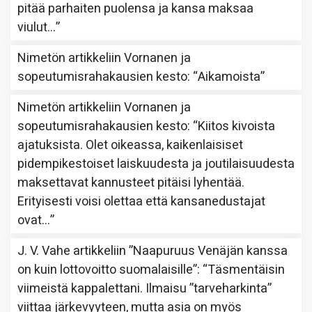
pitää parhaiten puolensa ja kansa maksaa
viulut…
”
Nimetön
artikkeliin
Vornanen ja
sopeutumisrahakausien kesto
: “
Aikamoista
”
Nimetön
artikkeliin
Vornanen ja
sopeutumisrahakausien kesto
: “
Kiitos kivoista
ajatuksista. Olet oikeassa, kaikenlaisiset
pidempikestoiset laiskuudesta ja joutilaisuudesta
maksettavat kannusteet pitäisi lyhentää.
Erityisesti voisi olettaa että kansanedustajat
ovat…
”
J. V. Vahe
artikkeliin
”Naapuruus Venäjän kanssa
on kuin lottovoitto suomalaisille”
: “
Täsmentäisin
viimeistä kappalettani. Ilmaisu ”tarveharkinta”
viittaa järkevyyteen, mutta asia on myös