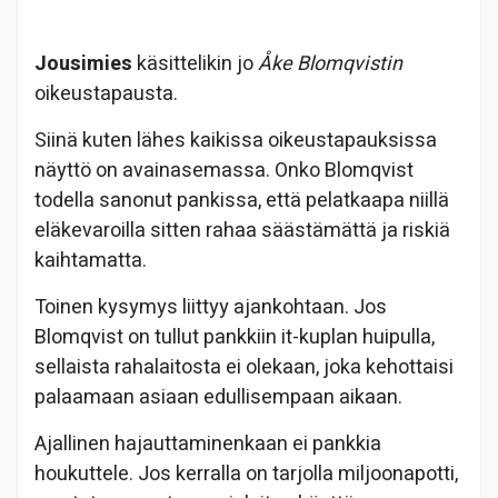
Jousimies
käsittelikin jo
Åke Blomqvistin
oikeustapausta.
Siinä kuten lähes kaikissa oikeustapauksissa
näyttö on avainasemassa. Onko Blomqvist
todella sanonut pankissa, että pelatkaapa niillä
eläkevaroilla sitten rahaa säästämättä ja riskiä
kaihtamatta.
Toinen kysymys liittyy ajankohtaan. Jos
Blomqvist on tullut pankkiin it-kuplan huipulla,
sellaista rahalaitosta ei olekaan, joka kehottaisi
palaamaan asiaan edullisempaan aikaan.
Ajallinen hajauttaminenkaan ei pankkia
houkuttele. Jos kerralla on tarjolla miljoonapotti,