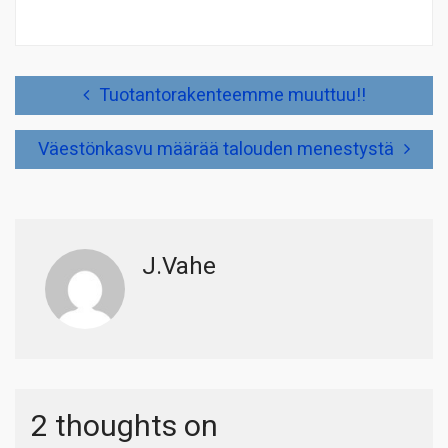
Artikkelien
Tuotantorakenteemme muuttuu!!
selaus
Väestönkasvu määrää talouden menestystä
J.Vahe
2 thoughts on