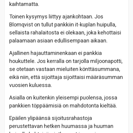
kaihtamatta.
Toinen kysymys liittyy ajankohtaan. Jos
Blomqvist on tullut pankkiin it-kuplan huipulla,
sellaista rahalaitosta ei olekaan, joka kehottaisi
palaamaan asiaan edullisempaan aikaan.
Ajallinen hajauttaminenkaan ei pankkia
houkuttele. Jos kerralla on tarjolla miljoonapotti,
se otetaan vastaan mieluiten könttäsummana,
eikä niin, että sijoittaja sijoittaisi määräsumman
vuosien kuluessa.
Asialla on kuitenkin yleisempi puolensa, jossa
pankkien töppäämisiä on mahdotonta kieltää.
Epäilen ylipäänsä sijoitusrahastoja
perustettavan hetken huumassa ja huuman