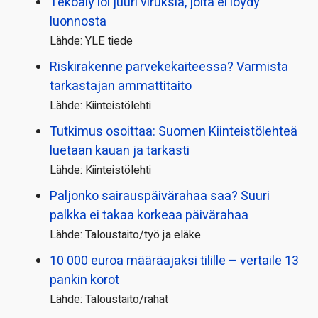
Tekoäly loi juuri viruksia, joita ei löydy
luonnosta
Lähde: YLE tiede
Riskirakenne parvekekaiteessa? Varmista
tarkastajan ammattitaito
Lähde: Kiinteistölehti
Tutkimus osoittaa: Suomen Kiinteistölehteä
luetaan kauan ja tarkasti
Lähde: Kiinteistölehti
Paljonko sairauspäivä­rahaa saa? Suuri
palkka ei takaa korkeaa päivärahaa
Lähde: Taloustaito/työ ja eläke
10 000 euroa määräajaksi tilille – vertaile 13
pankin korot
Lähde: Taloustaito/rahat