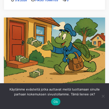
3.8.2026
PIKSU TOIMITUS
0
Käytämme evästeitä jotka auttavat meitä tuottamaan sinulle
SIJOITTAMINEN
parhaan kokemuksen sivustollamme. Tämä lienee ok?
Ok
Uudet kuviot, tuttu osinkovirta