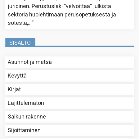
juridinen. Perustuslaki ”velvoittaa” julkista
sektoria huolehtimaan perusopetuksesta ja
sotesta,…
”
SISÄLTÖ
Asunnot ja metsä
Kevyttä
Kirjat
Lajittelematon
Salkun rakenne
Sijoittaminen