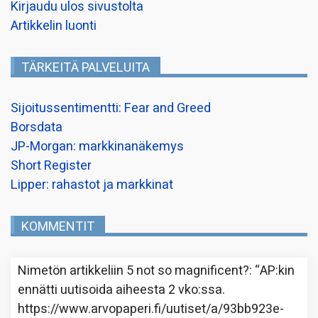
Kirjaudu ulos sivustolta
Artikkelin luonti
TÄRKEITÄ PALVELUITA
Sijoitussentimentti: Fear and Greed
Borsdata
JP-Morgan: markkinanäkemys
Short Register
Lipper: rahastot ja markkinat
KOMMENTIT
Nimetön
artikkeliin
5 not so magnificent?
: “
AP:kin
ennätti uutisoida aiheesta 2 vko:ssa.
https://www.arvopaperi.fi/uutiset/a/93bb923e-