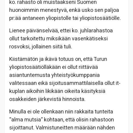
ko. rahasto oli muistaakseni Suomen
huonoimmin menestyvä, enkä usko sen paljoa
pr:ää antaneen yliopistolle tai yliopistosäätiölle.
Lienee päivänselvää, ettei ko. juhlarahastoa
ollut tarkoitettu miksikään vasenkätiseksi
rosvoksi, jollainen siitä tuli.
Kiistämätön ja ikävä totuus on, että Turun
yliopistosäätiölläkään ei ollut riittävää
asiantuntemusta yhteistyökumppania
valitessaan eikä sijoitusammattilaisella ollut it-
kuplan aikoihin likikään oikeita käsityksiä
osakkeiden järkevistä hinnoista.
Minulla ei ole ollenkaan niin rakkaita tunteita
“alma mutsia” kohtaan, että olisin rahastoon
sijoittanut. Valmistuneitten määrään nähden