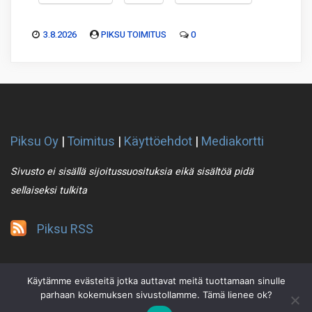
3.8.2026
PIKSU TOIMITUS
0
Piksu Oy
|
Toimitus
|
Käyttöehdot
|
Mediakortti
Sivusto ei sisällä sijoitussuosituksia eikä sisältöä pidä
sellaiseksi tulkita
Piksu RSS
Käytämme evästeitä jotka auttavat meitä tuottamaan sinulle
parhaan kokemuksen sivustollamme. Tämä lienee ok?