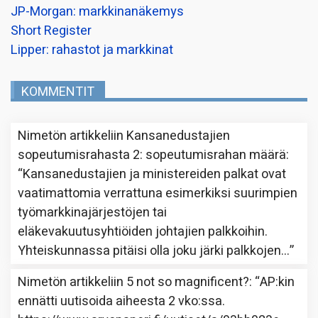
JP-Morgan: markkinanäkemys
Short Register
Lipper: rahastot ja markkinat
KOMMENTIT
Nimetön
artikkeliin
Kansanedustajien
sopeutumisrahasta 2: sopeutumisrahan määrä
:
“
Kansanedustajien ja ministereiden palkat ovat
vaatimattomia verrattuna esimerkiksi suurimpien
työmarkkinajärjestöjen tai
eläkevakuutusyhtiöiden johtajien palkkoihin.
Yhteiskunnassa pitäisi olla joku järki palkkojen…
”
Nimetön
artikkeliin
5 not so magnificent?
: “
AP:kin
ennätti uutisoida aiheesta 2 vko:ssa.