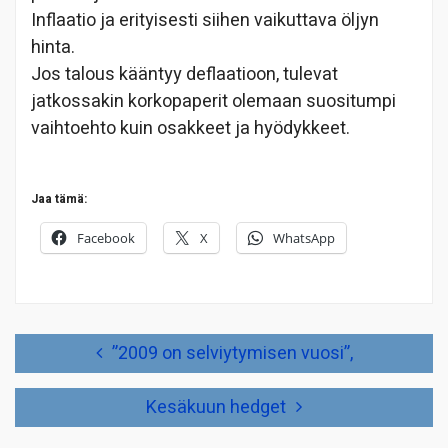
Inflaatio ja erityisesti siihen vaikuttava öljyn
hinta.
Jos talous kääntyy deflaatioon, tulevat
jatkossakin korkopaperit olemaan suositumpi
vaihtoehto kuin osakkeet ja hyödykkeet.
Jaa tämä:
Facebook
X
WhatsApp
Artikkelien
”2009 on selviytymisen vuosi”,
selaus
Kesäkuun hedget