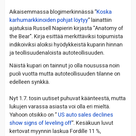
Aikaisemmassa blogimerkinnässä ”
Koska
karhumarkkinoiden pohjat löytyy
” lainattiin
ajatuksia Russell Napierin kirjasta "Anatomy of
the Bear". Kirja esittää merkittäviksi toipumista
indikoiviksi aloiksi hyödykkeistä kuparin hinnan
ja teollisuudenaloista autoteollisuuden.
Näistä kupari on tainnut jo olla nousussa noin
puoli vuotta mutta autoteollisuuden tilanne on
edelleen synkkä.
Nyt 1.7. tosin uutiset puhuvat käänteestä, mutta
lukujen varassa asiasta voi olla eri mieltä.
Yahoon otsikko on ”
US auto sales declines
show signs of leveling off
”. Kesäkuun luvut
kertovat myynnin laskua Fordille 11 %,