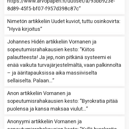
https://www.arvopaperi.fi/uutiset/a/93bb923e-
8d89-45f5-bf07-f957d398c87c
”
Nimetön
artikkeliin
Uudet kuviot, tuttu osinkovirta
:
“
Hyvä kirjoitus
”
Johannes Hidén
artikkeliin
Vornanen ja
sopeutumisrahakausien kesto
: “
Kiitos
palautteesta! Ja jep, noin pitkänä systeemi ei
enää vaikuta turvajärjestelmältä, vaan palkinnolta
– ja ääritapauksissa aika massiiviselta
sellaiselta. Palaan…
”
Anon
artikkeliin
Vornanen ja
sopeutumisrahakausien kesto
: “
Byrokratia pitää
puolensa ja kansa maksaa viulut…
”
Anonyymi
artikkeliin
Vornanen ja