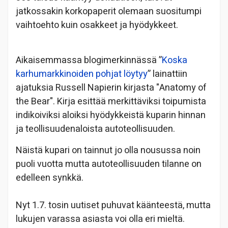
jatkossakin korkopaperit olemaan suositumpi
vaihtoehto kuin osakkeet ja hyödykkeet.
Aikaisemmassa blogimerkinnässä ”
Koska
karhumarkkinoiden pohjat löytyy
” lainattiin
ajatuksia Russell Napierin kirjasta "Anatomy of
the Bear". Kirja esittää merkittäviksi toipumista
indikoiviksi aloiksi hyödykkeistä kuparin hinnan
ja teollisuudenaloista autoteollisuuden.
Näistä kupari on tainnut jo olla nousussa noin
puoli vuotta mutta autoteollisuuden tilanne on
edelleen synkkä.
Nyt 1.7. tosin uutiset puhuvat käänteestä, mutta
lukujen varassa asiasta voi olla eri mieltä.