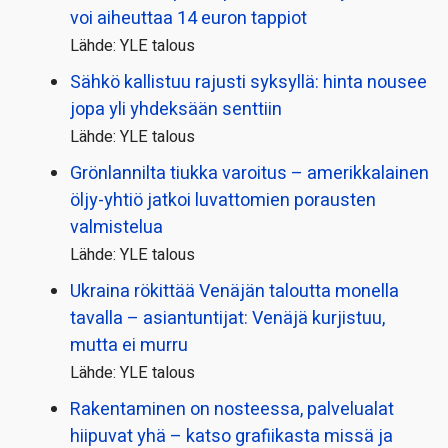
voi aiheuttaa 14 euron tappiot
Lähde: YLE talous
Sähkö kallistuu rajusti syksyllä: hinta nousee
jopa yli yhdeksään senttiin
Lähde: YLE talous
Grönlannilta tiukka varoitus – amerikkalainen
öljy-yhtiö jatkoi luvattomien porausten
valmistelua
Lähde: YLE talous
Ukraina rökittää Venäjän taloutta monella
tavalla – asiantuntijat: Venäjä kurjistuu,
mutta ei murru
Lähde: YLE talous
Rakentaminen on nosteessa, palvelualat
hiipuvat yhä – katso grafiikasta missä ja