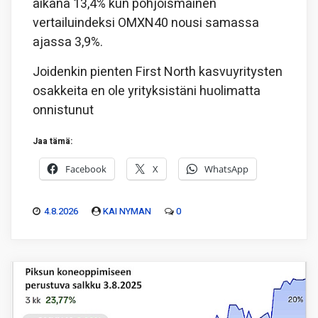
aikana 13,4% kun pohjoismainen
vertailuindeksi OMXN40 nousi samassa
ajassa 3,9%.
Joidenkin pienten First North kasvuyritysten
osakkeita en ole yrityksistäni huolimatta
onnistunut
Jaa tämä:
Facebook
X
WhatsApp
4.8.2026
KAI NYMAN
0