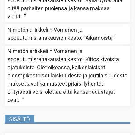
sopeutumisrahakausien kesto
: “
Kyllä byrokratia
pitää parhaiten puolensa ja kansa maksaa
viulut…
”
Nimetön
artikkeliin
Vornanen ja
sopeutumisrahakausien kesto
: “
Aikamoista
”
Nimetön
artikkeliin
Vornanen ja
sopeutumisrahakausien kesto
: “
Kiitos kivoista
ajatuksista. Olet oikeassa, kaikenlaisiset
pidempikestoiset laiskuudesta ja joutilaisuudesta
maksettavat kannusteet pitäisi lyhentää.
Erityisesti voisi olettaa että kansanedustajat
ovat…
”
SISÄLTÖ