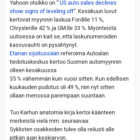
Yahoon otsikko on ”
US auto sales declines
show signs of leveling off
”. Kesäkuun luvut
kertovat myynnin laskua Fordille 11 %,
Chryslerille 42 % ja GM:lle 33 %. Myönteistä
uutisessa on kait se, että laskunumeroiden
kasvuvauhti on pysähtynyt.
Etanan sijoitussään
referoima Autoalan
tiedotuskeskus kertoo Suomen automyynnin
olleen kesäkuussa
35 % vähemmän kuin vuosi sitten. Kun edellisen
kuukauden pudotus oli 49 %, niin nyt sitten
ollaan menossa parempaan suuntaan.
Tuo Karhun anatomia kirja kertoi käänteen
merkeistä vielä mm. seuraavaa:
Syklisten osakkeiden tulee olla reilusti alle
pitkän ajan keskiarvon.