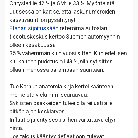
Chryslerille 42 % ja GM:lle 33 %. Myönteistä
uutisessa on kait se, että laskunumeroiden
kasvuvauhti on pysähtynyt.
Etanan sijoitussään
referoima Autoalan
tiedotuskeskus kertoo Suomen automyynnin
olleen kesäkuussa
35 % vähemmän kuin vuosi sitten. Kun edellisen
kuukauden pudotus oli 49 %, niin nyt sitten
ollaan menossa parempaan suuntaan.
Tuo Karhun anatomia kirja kertoi käänteen
merkeistä vielä mm. seuraavaa:
Syklisten osakkeiden tulee olla reilusti alle
pitkän ajan keskiarvon.
Inflaatio ja erityisesti siihen vaikuttava öljyn
hinta.
Jos talous kääntyy deflaatioon, tulevat