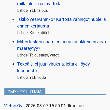
millä aloilla on nyt töitä
Lähde: YLE talous
Iskikö vesivahinko? Kartoita vahingot huolella
ennen korjausta
Lähde: Kiinteistölehti
Miten lesken saamien pörssi­osakkeiden arvo
määräytyy?
Lähde: Taloustaito/verot
Tekoäly loi juuri viruksia, joita ei löydy
luonnosta
Lähde: YLE tiede
OMXHEX UUTISIA
Metso Oyj
: 2026-08-07 15:50:01: Ilmoitus