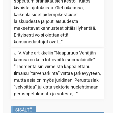
sopeutumisrahakausien kesto
: “
Kiitos
kivoista ajatuksista. Olet oikeassa,
kaikenlaisiset pidempikestoiset
laiskuudesta ja joutilaisuudesta
maksettavat kannusteet pitäisi lyhentää.
Erityisesti voisi olettaa että
kansanedustajat ovat…
”
J. V. Vahe
artikkeliin
”Naapuruus Venäjän
kanssa on kuin lottovoitto suomalaisille”
:
“
Täsmentäisin viimeistä kappalettani.
Ilmaisu ”tarveharkinta” viittaa järkevyyteen,
mutta asia on myös juridinen. Perustuslaki
”velvoittaa” julkista sektoria huolehtimaan
perusopetuksesta ja sotesta,…
”
SISÄLTÖ