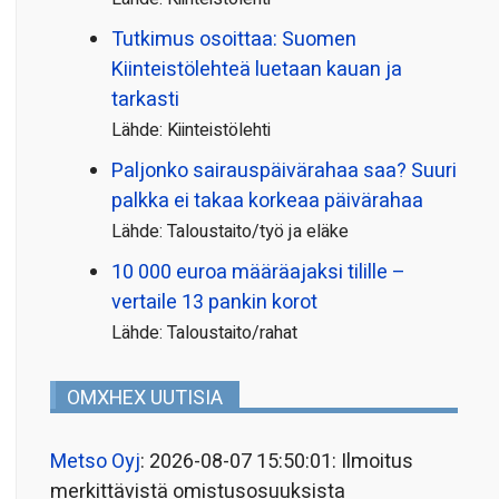
Tutkimus osoittaa: Suomen
Kiinteistölehteä luetaan kauan ja
tarkasti
Lähde: Kiinteistölehti
Paljonko sairauspäivä­rahaa saa? Suuri
palkka ei takaa korkeaa päivärahaa
Lähde: Taloustaito/työ ja eläke
10 000 euroa määräajaksi tilille –
vertaile 13 pankin korot
Lähde: Taloustaito/rahat
OMXHEX UUTISIA
Metso Oyj
: 2026-08-07 15:50:01: Ilmoitus
merkittävistä omistusosuuksista