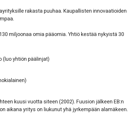
ayrityksille rakasta puuhaa. Kaupallisten innovaatioiden
ampaa.
n 130 miljoonaa omia pääomia. Yhtiö kestää nykyistä 30
 (luo yhtiön päälinjat)
nokialainen)
hteen kuusi vuotta siteen (2002). Fuusion jälkeen EB:n
hdon aikana yritys on liukunut yhä jyrkempään alamäkeen.