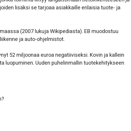
joiden lisäksi se tarjoaa asiakkaille erilaisia tuote- ja
ri maassa (2007 lukuja Wikipediasta). EB muodostuu
iikenne ja auto-ohjelmistot.
t 52 miljoonaa euroa negatiiviseksi. Kovin ja kallein
ta luopuminen. Uuden puhelinmallin tuotekehitykseen
n?