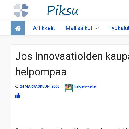
Talous
Artikkelit
Mallisalkut
Työkalu
Jos innovaatioiden kaupa
helpompaa
24 MARRASKUUN, 2008
helge-v-keitel