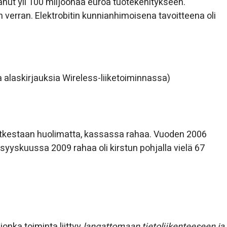
tanut yli 100 miljoonaa euroa tuotekehitykseen.
 verran. Elektrobitin kunnianhimoisena tavoitteena oli
alaskirjauksia Wireless-liiketoiminnassa)
ioputkestaan huolimatta, kassassa rahaa. Vuoden 2006
syyskuussa 2009 rahaa oli kirstun pohjalla vielä 67
 jonka toiminta liittyy
langattomaan tietoliikenteeseen ja