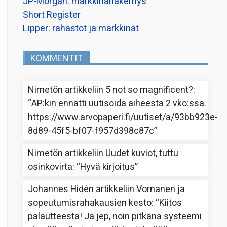
JP-Morgan: markkinanäkemys
Short Register
Lipper: rahastot ja markkinat
KOMMENTIT
Nimetön
artikkeliin
5 not so magnificent?
:
“
AP:kin ennätti uutisoida aiheesta 2 vko:ssa.
https://www.arvopaperi.fi/uutiset/a/93bb923e-
8d89-45f5-bf07-f957d398c87c
”
Nimetön
artikkeliin
Uudet kuviot, tuttu
osinkovirta
: “
Hyvä kirjoitus
”
Johannes Hidén
artikkeliin
Vornanen ja
sopeutumisrahakausien kesto
: “
Kiitos
palautteesta! Ja jep, noin pitkänä systeemi