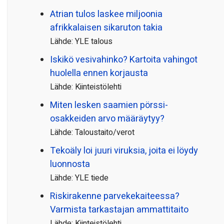
Atrian tulos laskee miljoonia
afrikkalaisen sikaruton takia
Lähde: YLE talous
Iskikö vesivahinko? Kartoita vahingot
huolella ennen korjausta
Lähde: Kiinteistölehti
Miten lesken saamien pörssi­
osakkeiden arvo määräytyy?
Lähde: Taloustaito/verot
Tekoäly loi juuri viruksia, joita ei löydy
luonnosta
Lähde: YLE tiede
Riskirakenne parvekekaiteessa?
Varmista tarkastajan ammattitaito
Lähde: Kiinteistölehti