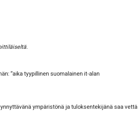
ttiläiseltä.
: ”aika tyypillinen suomalainen it-alan
 synnyttävänä ympäristönä ja tuloksentekijänä saa vettä