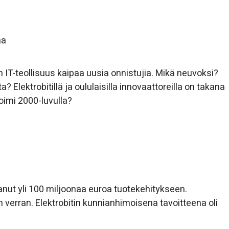
aa
 IT-teollisuus kaipaa uusia onnistujia. Mikä neuvoksi?
 Elektrobitillä ja oululaisilla innovaattoreilla on takana
oimi 2000-luvulla?
tanut yli 100 miljoonaa euroa tuotekehitykseen.
 verran. Elektrobitin kunnianhimoisena tavoitteena oli