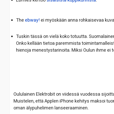
EBmies kertoo
sisäisistä kuppikunnista
.
The
ebway!
ei myöskään anna rohkaisevaa kuv
Tuskin tässä on vielä koko totuutta. Suomalainen
Onko kellään tietoa paremmista toimintamalleista?
hienoja menestystarinoita. Miksi Oulun ihme ei t
Oululainen Elektrobit on viidessä vuodessa sijoit
Muistelen, että Applen iPhone kehitys maksoi tuon
oman älypuhelimen lanseeraaminen.