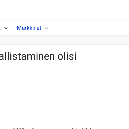
t
Markkinat
llistaminen olisi