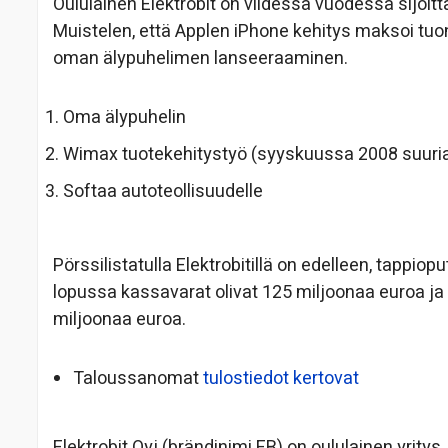
Oululainen Elektrobit on viidessä vuodessa sijoit
Muistelen, että Applen iPhone kehitys maksoi tuon
oman älypuhelimen lanseeraaminen.
Oma älypuhelin
Wimax tuotekehitystyö (syyskuussa 2008 suuria 
Softaa autoteollisuudelle
Pörssilistatulla Elektrobitillä on edelleen, tapp
lopussa kassavarat olivat 125 miljoonaa euroa ja 
miljoonaa euroa.
Taloussanomat
tulostiedot kertovat
Elektrobit Oyj (brändinimi EB) on oululainen yritys,