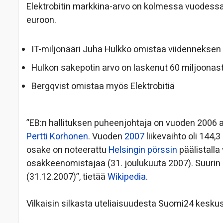
Elektrobitin markkina-arvo on kolmessa vuodess
euroon.
IT-miljonääri Juha Hulkko omistaa viidenneksen 
Hulkon sakepotin arvo on laskenut 60 miljoonas
Bergqvist omistaa myös Elektrobitiä
”EB:n hallituksen puheenjohtaja on vuoden 2006 a
Pertti Korhonen
. Vuoden
2007
liikevaihto oli 144,
osake on noteerattu
Helsingin pörssin
päälistalla 
osakkeenomistajaa (31. joulukuuta 2007). Suurin
(31.12.2007)”, tietää
Wikipedia
.
Vilkaisin silkasta uteliaisuudesta Suomi24 keskust