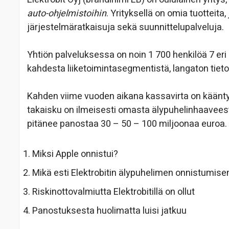
auto-ohjelmistoihin
. Yrityksellä on omia tuotteita, 
järjestelmäratkaisuja sekä suunnittelupalveluja.
Yhtiön palveluksessa on noin 1 700 henkilöä 7 e
kahdesta liiketoimintasegmentistä, langaton tietol
Kahden viime vuoden aikana kassavirta on kääntyny
takaisku on ilmeisesti omasta älypuhelinhaavees
pitänee panostaa 30 – 50 – 100 miljoonaa euroa.
Miksi Apple onnistui?
Mikä esti Elektrobitin älypuhelimen onnistumise
Riskinottovalmiutta Elektrobitillä on ollut
Panostuksesta huolimatta luisi jatkuu