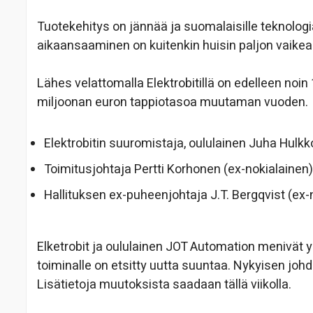
Tuotekehitys on jännää ja suomalaisille teknologi
aikaansaaminen on kuitenkin huisin paljon vaike
Lähes velattomalla Elektrobitillä on edelleen noi
miljoonan euron tappiotasoa muutaman vuoden.
Elektrobitin suuromistaja, oululainen Juha Hulkko
Toimitusjohtaja Pertti Korhonen (ex-nokialainen)
Hallituksen ex-puheenjohtaja J.T. Bergqvist (ex-
Elketrobit ja oululainen JOT Automation menivät y
toiminalle on etsitty uutta suuntaa. Nykyisen jo
Lisätietoja muutoksista saadaan tällä viikolla.