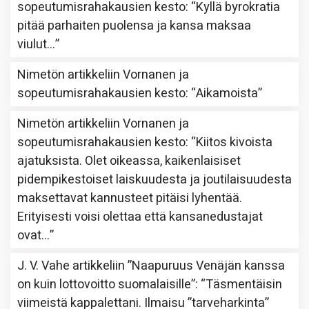
sopeutumisrahakausien kesto
: “
Kyllä byrokratia
pitää parhaiten puolensa ja kansa maksaa
viulut…
”
Nimetön
artikkeliin
Vornanen ja
sopeutumisrahakausien kesto
: “
Aikamoista
”
Nimetön
artikkeliin
Vornanen ja
sopeutumisrahakausien kesto
: “
Kiitos kivoista
ajatuksista. Olet oikeassa, kaikenlaisiset
pidempikestoiset laiskuudesta ja joutilaisuudesta
maksettavat kannusteet pitäisi lyhentää.
Erityisesti voisi olettaa että kansanedustajat
ovat…
”
J. V. Vahe
artikkeliin
”Naapuruus Venäjän kanssa
on kuin lottovoitto suomalaisille”
: “
Täsmentäisin
viimeistä kappalettani. Ilmaisu ”tarveharkinta”