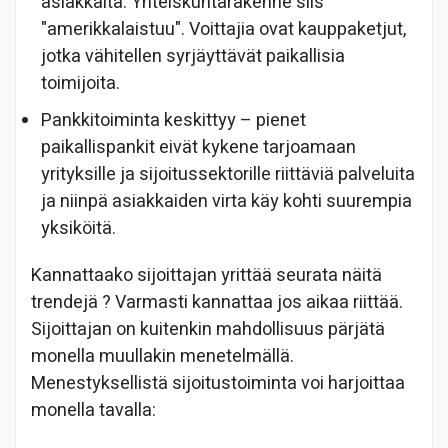
asiakkaita. Yhteiskuntarakenne siis
"amerikkalaistuu". Voittajia ovat kauppaketjut,
jotka vähitellen syrjäyttävät paikallisia
toimijoita.
Pankkitoiminta keskittyy – pienet
paikallispankit eivät kykene tarjoamaan
yrityksille ja sijoitussektorille riittäviä palveluita
ja niinpä asiakkaiden virta käy kohti suurempia
yksiköitä.
Kannattaako sijoittajan yrittää seurata näitä
trendejä ? Varmasti kannattaa jos aikaa riittää.
Sijoittajan on kuitenkin mahdollisuus pärjätä
monella muullakin menetelmällä.
Menestyksellistä sijoitustoiminta voi harjoittaa
monella tavalla: