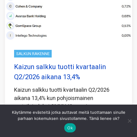
SALKUN RAKENNE
Kaizun salkku tuotti kvartaalin
Q2/2026 aikana 13,4%
Kaizun salkku tuotti kvartaalin Q2/2026
aikana 13,4% kun pohjoismainen
vertailuindeksi OMXN40 nousi samassa
Käytämme evästeitä jotka auttavat meitä tuottamaan sinulle
ajassa 3,9%.
parhaan kokemuksen sivustollamme. Tämä lienee ok?
Joidenkin pienten First North kasvuyritysten
Ok
osakkeita en ole yrityksistäni huolimatta