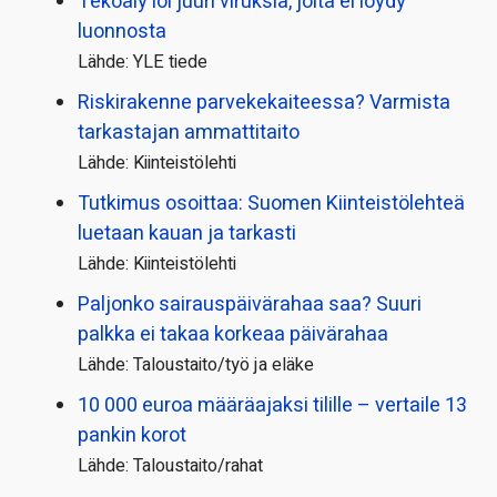
Tekoäly loi juuri viruksia, joita ei löydy
luonnosta
Lähde: YLE tiede
Riskirakenne parvekekaiteessa? Varmista
tarkastajan ammattitaito
Lähde: Kiinteistölehti
Tutkimus osoittaa: Suomen Kiinteistölehteä
luetaan kauan ja tarkasti
Lähde: Kiinteistölehti
Paljonko sairauspäivä­rahaa saa? Suuri
palkka ei takaa korkeaa päivärahaa
Lähde: Taloustaito/työ ja eläke
10 000 euroa määräajaksi tilille – vertaile 13
pankin korot
Lähde: Taloustaito/rahat