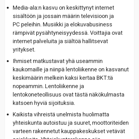
Media-ala:n kasvu on keskittynyt internet
sisältöön ja jossain määrin televisioon ja
PC peleihin. Musiikki ja elokuvabusiness
rämpivät pysähtyneisyydessä. Voittajia ovat
internet palveluita ja siältöä hallitsevat
yritykset.
Ihmiset matkustavat yhä useammin
kaukomaille ja niinpä lentoliikenne on kasvanut
keskimäärin melkein kaksi kertaa BKT:tä
nopeammin. Lentoliikenne ja
lentokoneteollisuus ovat tästä näkökulmasta
katsoen hyviä sijoituksia.
Kaikista vihreistä unelmista huolimatta
yhteiskunta autoistuu ja suuret, moottoriteiden
varteen rakennetut kauppakeskukset vetävät