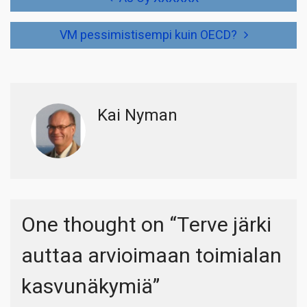
selaus
VM pessimistisempi kuin OECD?
Kai Nyman
One thought on “
Terve järki
auttaa arvioimaan toimialan
kasvunäkymiä
”