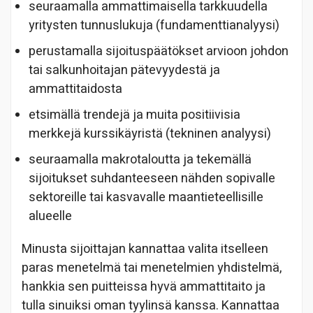
seuraamalla ammattimaisella tarkkuudella
yritysten tunnuslukuja (fundamenttianalyysi)
perustamalla sijoituspäätökset arvioon johdon
tai salkunhoitajan pätevyydestä ja
ammattitaidosta
etsimällä trendejä ja muita positiivisia
merkkejä kurssikäyristä (tekninen analyysi)
seuraamalla makrotaloutta ja tekemällä
sijoitukset suhdanteeseen nähden sopivalle
sektoreille tai kasvavalle maantieteellisille
alueelle
Minusta sijoittajan kannattaa valita itselleen
paras menetelmä tai menetelmien yhdistelmä,
hankkia sen puitteissa hyvä ammattitaito ja
tulla sinuiksi oman tyylinsä kanssa. Kannattaa