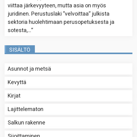
viittaa järkevyyteen, mutta asia on myös
juridinen. Perustuslaki ”velvoittaa” julkista
sektoria huolehtimaan perusopetuksesta ja
sotesta,…
”
SISÄLTÖ
Asunnot ja metsä
Kevyttä
Kirjat
Lajittelematon
Salkun rakenne
Sijoittaminen