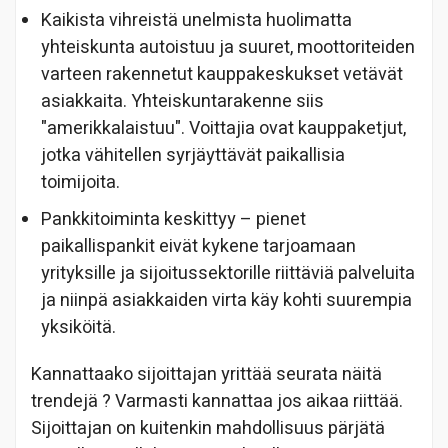
Kaikista vihreistä unelmista huolimatta
yhteiskunta autoistuu ja suuret, moottoriteiden
varteen rakennetut kauppakeskukset vetävät
asiakkaita. Yhteiskuntarakenne siis
"amerikkalaistuu". Voittajia ovat kauppaketjut,
jotka vähitellen syrjäyttävät paikallisia
toimijoita.
Pankkitoiminta keskittyy – pienet
paikallispankit eivät kykene tarjoamaan
yrityksille ja sijoitussektorille riittäviä palveluita
ja niinpä asiakkaiden virta käy kohti suurempia
yksiköitä.
Kannattaako sijoittajan yrittää seurata näitä
trendejä ? Varmasti kannattaa jos aikaa riittää.
Sijoittajan on kuitenkin mahdollisuus pärjätä