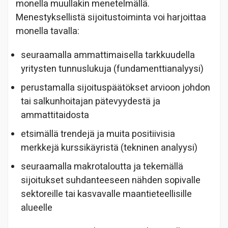
monella muullakin menetelmällä.
Menestyksellistä sijoitustoiminta voi harjoittaa
monella tavalla:
seuraamalla ammattimaisella tarkkuudella
yritysten tunnuslukuja (fundamenttianalyysi)
perustamalla sijoituspäätökset arvioon johdon
tai salkunhoitajan pätevyydestä ja
ammattitaidosta
etsimällä trendejä ja muita positiivisia
merkkejä kurssikäyristä (tekninen analyysi)
seuraamalla makrotaloutta ja tekemällä
sijoitukset suhdanteeseen nähden sopivalle
sektoreille tai kasvavalle maantieteellisille
alueelle