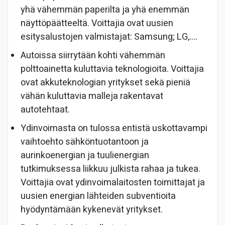
yhä vähemmän paperilta ja yhä enemmän
näyttöpäätteeltä. Voittajia ovat uusien
esitysalustojen valmistajat: Samsung; LG,….
Autoissa siirrytään kohti vähemmän
polttoainetta kuluttavia teknologioita. Voittajia
ovat akkuteknologian yritykset sekä pieniä
vähän kuluttavia malleja rakentavat
autotehtaat.
Ydinvoimasta on tulossa entistä uskottavampi
vaihtoehto sähköntuotantoon ja
aurinkoenergian ja tuulienergian
tutkimuksessa liikkuu julkista rahaa ja tukea.
Voittajia ovat ydinvoimalaitosten toimittajat ja
uusien energian lähteiden subventioita
hyödyntämään kykenevät yritykset.