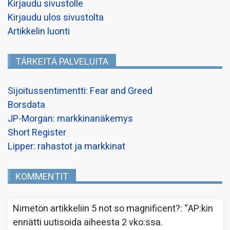
Kirjaudu sivustolle
Kirjaudu ulos sivustolta
Artikkelin luonti
TÄRKEITÄ PALVELUITA
Sijoitussentimentti: Fear and Greed
Borsdata
JP-Morgan: markkinanäkemys
Short Register
Lipper: rahastot ja markkinat
KOMMENTIT
Nimetön
artikkeliin
5 not so magnificent?
: “
AP:kin
ennätti uutisoida aiheesta 2 vko:ssa.