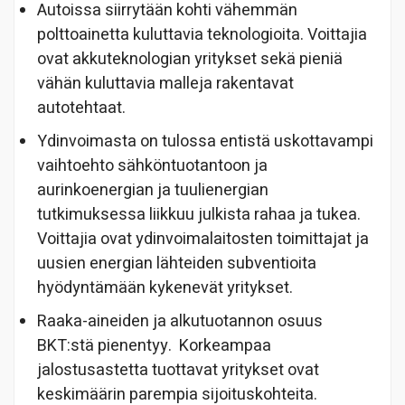
Autoissa siirrytään kohti vähemmän
polttoainetta kuluttavia teknologioita. Voittajia
ovat akkuteknologian yritykset sekä pieniä
vähän kuluttavia malleja rakentavat
autotehtaat.
Ydinvoimasta on tulossa entistä uskottavampi
vaihtoehto sähköntuotantoon ja
aurinkoenergian ja tuulienergian
tutkimuksessa liikkuu julkista rahaa ja tukea.
Voittajia ovat ydinvoimalaitosten toimittajat ja
uusien energian lähteiden subventioita
hyödyntämään kykenevät yritykset.
Raaka-aineiden ja alkutuotannon osuus
BKT:stä pienentyy. Korkeampaa
jalostusastetta tuottavat yritykset ovat
keskimäärin parempia sijoituskohteita.