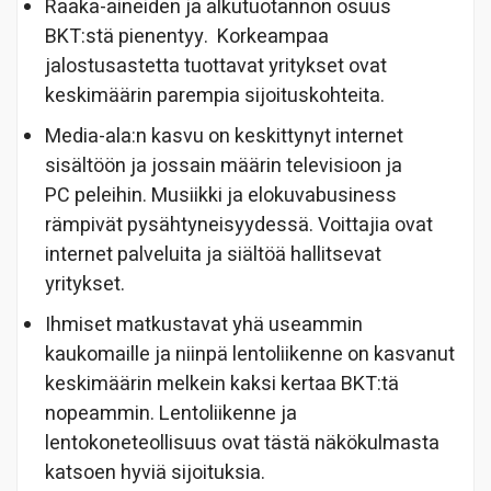
Raaka-aineiden ja alkutuotannon osuus
BKT:stä pienentyy. Korkeampaa
jalostusastetta tuottavat yritykset ovat
keskimäärin parempia sijoituskohteita.
Media-ala:n kasvu on keskittynyt internet
sisältöön ja jossain määrin televisioon ja
PC peleihin. Musiikki ja elokuvabusiness
rämpivät pysähtyneisyydessä. Voittajia ovat
internet palveluita ja siältöä hallitsevat
yritykset.
Ihmiset matkustavat yhä useammin
kaukomaille ja niinpä lentoliikenne on kasvanut
keskimäärin melkein kaksi kertaa BKT:tä
nopeammin. Lentoliikenne ja
lentokoneteollisuus ovat tästä näkökulmasta
katsoen hyviä sijoituksia.