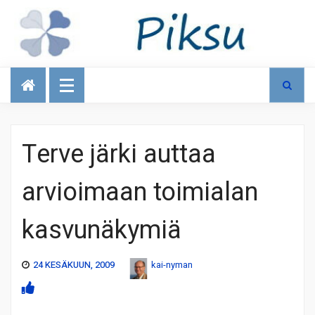
Talous
Terve järki auttaa
arvioimaan toimialan
kasvunäkymiä
24 KESÄKUUN, 2009
kai-nyman