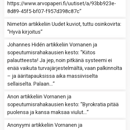
https://www.arvopaperi.fi/uutiset/a/93bb923e-
8d89-45f5-bf07-f957d398c87c
”
Nimetön
artikkeliin
Uudet kuviot, tuttu osinkovirta
:
“
Hyvä kirjoitus
”
Johannes Hidén
artikkeliin
Vornanen ja
sopeutumisrahakausien kesto
: “
Kiitos
palautteesta! Ja jep, noin pitkänä systeemi ei
enää vaikuta turvajärjestelmältä, vaan palkinnolta
– ja ääritapauksissa aika massiiviselta
sellaiselta. Palaan…
”
Anon
artikkeliin
Vornanen ja
sopeutumisrahakausien kesto
: “
Byrokratia pitää
puolensa ja kansa maksaa viulut…
”
Anonyymi
artikkeliin
Vornanen ja