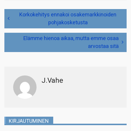
Artikkelien
Korkokehitys ennakoi osakemarkkinoiden
selaus
pohjakosketusta
Elämme hienoa aikaa, mutta emme osaa
arvostaa sitä
J.Vahe
KIRJAUTUMINEN