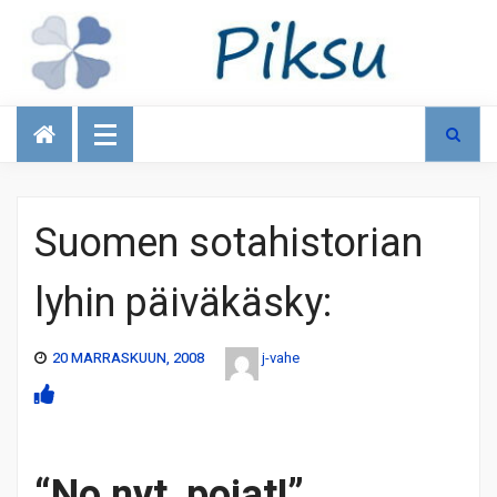
Talous
Suomen sotahistorian
lyhin päiväkäsky:
20 MARRASKUUN, 2008
j-vahe
“No nyt, pojat!”