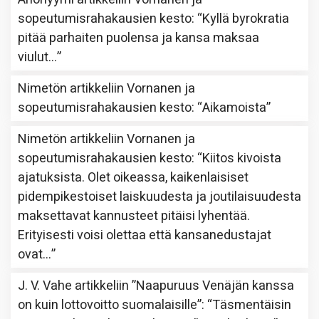
sopeutumisrahakausien kesto
: “
Kyllä byrokratia
pitää parhaiten puolensa ja kansa maksaa
viulut…
”
Nimetön
artikkeliin
Vornanen ja
sopeutumisrahakausien kesto
: “
Aikamoista
”
Nimetön
artikkeliin
Vornanen ja
sopeutumisrahakausien kesto
: “
Kiitos kivoista
ajatuksista. Olet oikeassa, kaikenlaisiset
pidempikestoiset laiskuudesta ja joutilaisuudesta
maksettavat kannusteet pitäisi lyhentää.
Erityisesti voisi olettaa että kansanedustajat
ovat…
”
J. V. Vahe
artikkeliin
”Naapuruus Venäjän kanssa
on kuin lottovoitto suomalaisille”
: “
Täsmentäisin