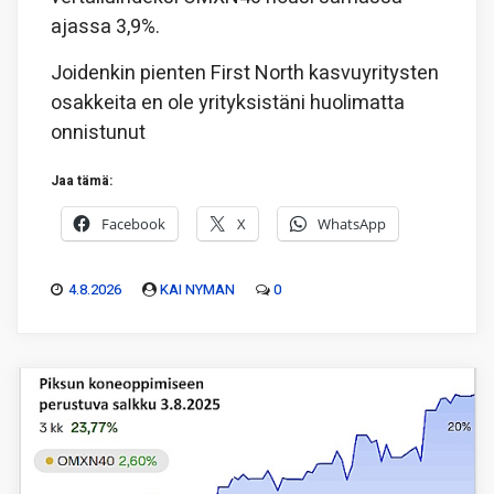
ajassa 3,9%.
Joidenkin pienten First North kasvuyritysten
osakkeita en ole yrityksistäni huolimatta
onnistunut
Jaa tämä:
Facebook
X
WhatsApp
4.8.2026
KAI NYMAN
0