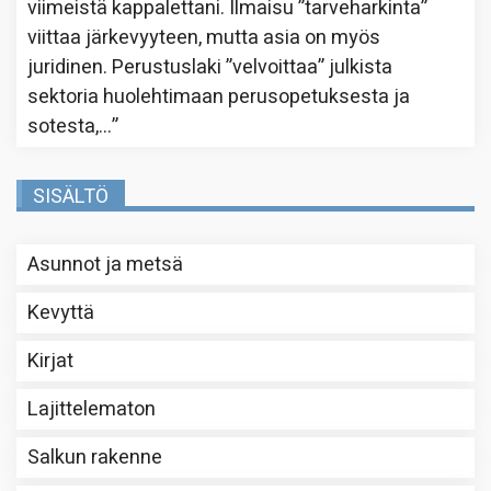
viimeistä kappalettani. Ilmaisu ”tarveharkinta”
viittaa järkevyyteen, mutta asia on myös
juridinen. Perustuslaki ”velvoittaa” julkista
sektoria huolehtimaan perusopetuksesta ja
sotesta,…
”
SISÄLTÖ
Asunnot ja metsä
Kevyttä
Kirjat
Lajittelematon
Salkun rakenne