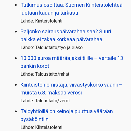
Tutkimus osoittaa: Suomen Kiinteistölehteä
luetaan kauan ja tarkasti
Lähde: Kiinteistölehti
Paljonko sairauspäivä­rahaa saa? Suuri
palkka ei takaa korkeaa päivärahaa
Lähde: Taloustaito/työ ja eläke
10 000 euroa määräajaksi tilille – vertaile 13
pankin korot
Lähde: Taloustaito/rahat
Kiinteistön omistaja, viivästyskorko vaanii –
muista 6.8. maksaa verosi
Lähde: Taloustaito/verot
Taloyhtiöillä on keinoja puuttua väärään
pysäköintiin
Lähde: Kiinteistölehti