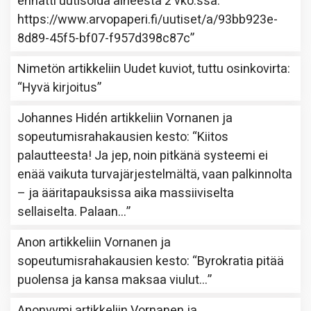
ennätti uutisoida aiheesta 2 vko:ssa.
https://www.arvopaperi.fi/uutiset/a/93bb923e-
8d89-45f5-bf07-f957d398c87c
”
Nimetön
artikkeliin
Uudet kuviot, tuttu osinkovirta
:
“
Hyvä kirjoitus
”
Johannes Hidén
artikkeliin
Vornanen ja
sopeutumisrahakausien kesto
: “
Kiitos
palautteesta! Ja jep, noin pitkänä systeemi ei
enää vaikuta turvajärjestelmältä, vaan palkinnolta
– ja ääritapauksissa aika massiiviselta
sellaiselta. Palaan…
”
Anon
artikkeliin
Vornanen ja
sopeutumisrahakausien kesto
: “
Byrokratia pitää
puolensa ja kansa maksaa viulut…
”
Anonyymi
artikkeliin
Vornanen ja