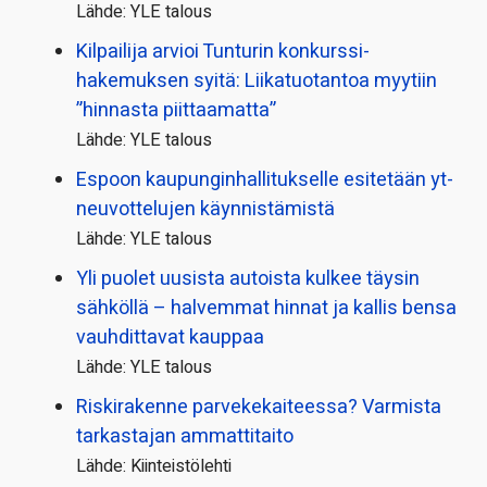
Lähde: YLE talous
Kilpailija arvioi Tunturin konkurssi­
hakemuksen syitä: Liikatuotantoa myytiin
”hinnasta piittaamatta”
Lähde: YLE talous
Espoon kaupungin­hallitukselle esitetään yt-
neuvottelujen käynnistämistä
Lähde: YLE talous
Yli puolet uusista autoista kulkee täysin
sähköllä – halvemmat hinnat ja kallis bensa
vauhdittavat kauppaa
Lähde: YLE talous
Riskirakenne parvekekaiteessa? Varmista
tarkastajan ammattitaito
Lähde: Kiinteistölehti