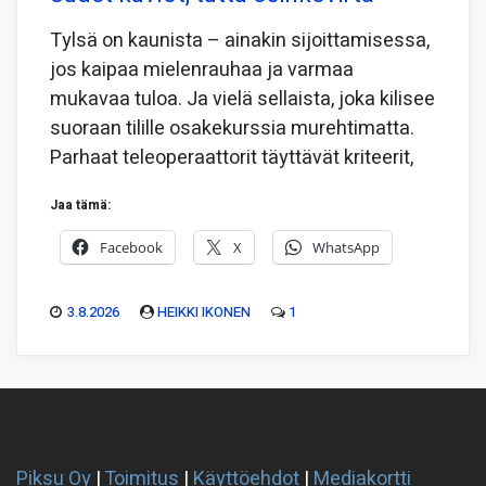
Tylsä on kaunista – ainakin sijoittamisessa,
jos kaipaa mielenrauhaa ja varmaa
mukavaa tuloa. Ja vielä sellaista, joka kilisee
suoraan tilille osakekurssia murehtimatta.
Parhaat teleoperaattorit täyttävät kriteerit,
Jaa tämä:
Facebook
X
WhatsApp
3.8.2026
HEIKKI IKONEN
1
Piksu Oy
|
Toimitus
|
Käyttöehdot
|
Mediakortti