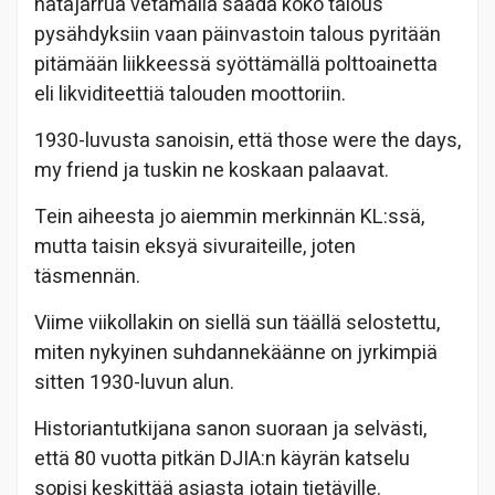
hätäjarrua vetämällä saada koko talous
pysähdyksiin vaan päinvastoin talous pyritään
pitämään liikkeessä syöttämällä polttoainetta
eli likviditeettiä talouden moottoriin.
1930-luvusta sanoisin, että those were the days,
my friend ja tuskin ne koskaan palaavat.
Tein aiheesta jo aiemmin merkinnän KL:ssä,
mutta taisin eksyä sivuraiteille, joten
täsmennän.
Viime viikollakin on siellä sun täällä selostettu,
miten nykyinen suhdannekäänne on jyrkimpiä
sitten 1930-luvun alun.
Historiantutkijana sanon suoraan ja selvästi,
että 80 vuotta pitkän DJIA:n käyrän katselu
sopisi keskittää asiasta jotain tietäville.