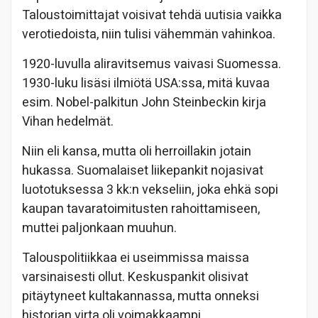
Taloustoimittajat voisivat tehdä uutisia vaikka
verotiedoista, niin tulisi vähemmän vahinkoa.
1920-luvulla aliravitsemus vaivasi Suomessa.
1930-luku lisäsi ilmiötä USA:ssa, mitä kuvaa
esim. Nobel-palkitun John Steinbeckin kirja
Vihan hedelmät.
Niin eli kansa, mutta oli herroillakin jotain
hukassa. Suomalaiset liikepankit nojasivat
luototuksessa 3 kk:n vekseliin, joka ehkä sopi
kaupan tavaratoimitusten rahoittamiseen,
muttei paljonkaan muuhun.
Talouspolitiikkaa ei useimmissa maissa
varsinaisesti ollut. Keskuspankit olisivat
pitäytyneet kultakannassa, mutta onneksi
historian virta oli voimakkaampi.