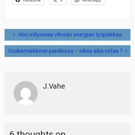
Artikkelien
Viisi miljoonaa vihreän energian työpaikkaa
selaus
Osakemarkkinat paniikissa – oikea aika ostaa ?
J.Vahe
6 thoughts on