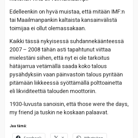
Edelleenkin on hyvä muistaa, että mitään IMF:n
tai Maailmanpankin kaltaista kansainvälistä
toimijaa ei ollut olemassakaan.
Kaikki tässä nykyisessä suhdannekäänteessä
2007 – 2008 tähän asti tapahtunut viittaa
mielestäni siihen, että nyt ei ole tarkoitus
hätäjarrua vetämällä saada koko talous
pysähdyksiin vaan päinvastoin talous pyritään
pitämään liikkeessä syöttämällä polttoainetta
eli likviditeettiä talouden moottoriin.
1930-luvusta sanoisin, että those were the days,
my friend ja tuskin ne koskaan palaavat.
Jaa tämä:
Facebook
X
WhatsApp