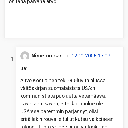
on tänä päivänä arvo.
Nimetön
sanoo:
12.11.2008 17:07
JV
Auvo Kostiainen teki -80-luvun alussa
väitöskirjan suomalaisista USA:n
kommunistista puoluetta vetämässä.
Tavallaan ikävää, ettei ko. puolue ole
USA:ssa paremmin pärjännyt, olisi
eräällekin rouvalle tullut kutsu valkoiseen
taloon
Tuota voinee pitää väitöskirjan