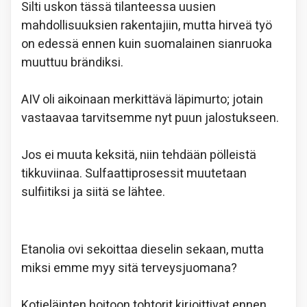
Silti uskon tässä tilanteessa uusien
mahdollisuuksien rakentajiin, mutta hirveä työ
on edessä ennen kuin suomalainen sianruoka
muuttuu brändiksi.
AIV oli aikoinaan merkittävä läpimurto; jotain
vastaavaa tarvitsemme nyt puun jalostukseen.
Jos ei muuta keksitä, niin tehdään pölleistä
tikkuviinaa. Sulfaattiprosessit muutetaan
sulfiitiksi ja siitä se lähtee.
Etanolia ovi sekoittaa dieselin sekaan, mutta
miksi emme myy sitä terveysjuomana?
Kotieläinten hoitoon tohtorit kirjoittivat ennen