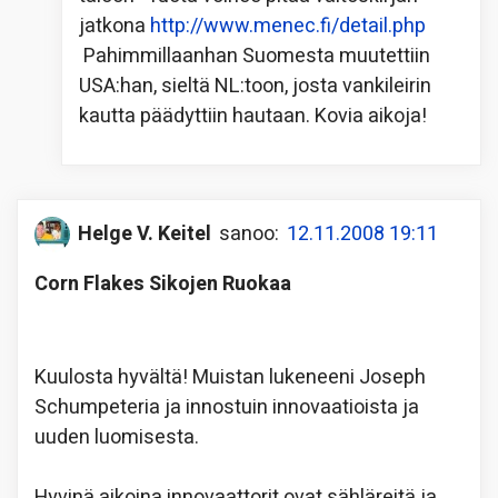
jatkona
http://www.menec.fi/detail.php
Pahimmillaanhan Suomesta muutettiin
USA:han, sieltä NL:toon, josta vankileirin
kautta päädyttiin hautaan. Kovia aikoja!
Helge V. Keitel
sanoo:
12.11.2008 19:11
Corn Flakes Sikojen Ruokaa
Kuulosta hyvältä! Muistan lukeneeni Joseph
Schumpeteria ja innostuin innovaatioista ja
uuden luomisesta.
Hyvinä aikoina innovaattorit ovat sähläreitä ja