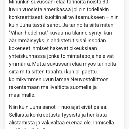
Minunkin suvussani elää tarinoita noista 30
luvun vuosista amerikassa jolloin todellakin
konkreettisesti kuoltiin aliravitsemukseen – niin
kuin Juha tässä sanot. Ja tarinoita siitä miten
"Vihan hedelmät" kuvaama tilanne syntyi kun
äärimmäisyyksiin ahdistetut sisällissodan
kokeneet ihmiset hakevat oikeuksiaan
yhteiskunnassa jonka toimintatapoja he eivät
ymmärrä. Mutta suvussani elää myös tarinoita
siitä mitä sitten tapahtui kun oli paettu
kolmikymmenluvun lamaa Neuvostoliittoon
rakentamaan mallivaltiota suomelle ja
maailmalle.
Niin kuin Juha sanot – nuo ajat eivät palaa.
Sellaista konkreettista fyysistä ja henkistä
alistamista ja väkivaltaa ei enää ole. Ihmisellä