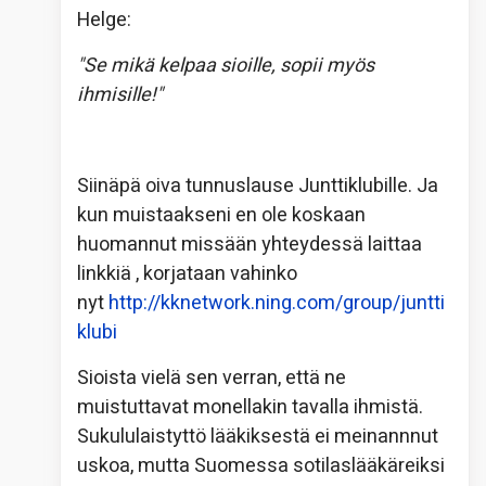
Helge:
"Se mikä kelpaa sioille, sopii myös
ihmisille!"
Siinäpä oiva tunnuslause Junttiklubille. Ja
kun muistaakseni en ole koskaan
huomannut missään yhteydessä laittaa
linkkiä
, korjataan vahinko
nyt
http://kknetwork.ning.com/group/juntti
klubi
Sioista vielä sen verran, että ne
muistuttavat monellakin tavalla ihmistä.
Sukululaistyttö lääkiksestä ei meinannnut
uskoa, mutta Suomessa sotilaslääkäreiksi