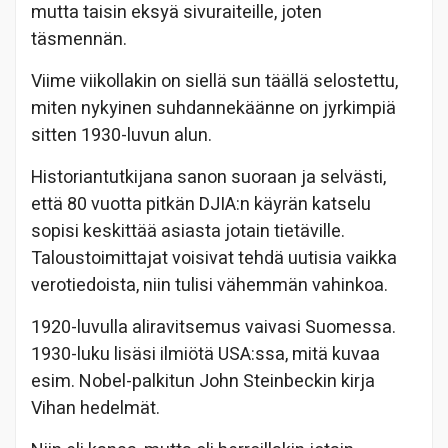
mutta taisin eksyä sivuraiteille, joten
täsmennän.
Viime viikollakin on siellä sun täällä selostettu,
miten nykyinen suhdannekäänne on jyrkimpiä
sitten 1930-luvun alun.
Historiantutkijana sanon suoraan ja selvästi,
että 80 vuotta pitkän DJIA:n käyrän katselu
sopisi keskittää asiasta jotain tietäville.
Taloustoimittajat voisivat tehdä uutisia vaikka
verotiedoista, niin tulisi vähemmän vahinkoa.
1920-luvulla aliravitsemus vaivasi Suomessa.
1930-luku lisäsi ilmiötä USA:ssa, mitä kuvaa
esim. Nobel-palkitun John Steinbeckin kirja
Vihan hedelmät.