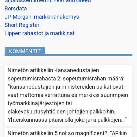
Sijoitussentimentti: Fear and Greed
Borsdata
JP-Morgan: markkinanäkemys
Short Register
Lipper: rahastot ja markkinat
KOMMENTIT
Nimetön
artikkeliin
Kansanedustajien
sopeutumisrahasta 2: sopeutumisrahan määrä
:
“
Kansanedustajien ja ministereiden palkat ovat
vaatimattomia verrattuna esimerkiksi suurimpien
työmarkkinajärjestöjen tai
eläkevakuutusyhtiöiden johtajien palkkoihin.
Yhteiskunnassa pitäisi olla joku järki palkkojen…
”
Nimetön
artikkeliin
5 not so magnificent?
: “
AP:kin