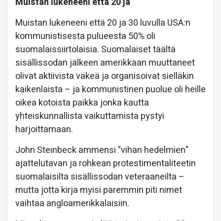
Muistan lukeneeni että 20 ja
Muistan lukeneeni että 20 ja 30 luvulla USA:n
kommunistisesta pulueesta 50% oli
suomalaissiirtolaisia. Suomalaiset täältä
sisällissodan jälkeen amerikkaan muuttaneet
olivat aktiivista väkeä ja organisoivat sielläkin
kaikenlaista – ja kommunistinen puolue oli heille
oikea kotoista paikka jonka kautta
yhteiskunnallista vaikuttamista pystyi
harjoittamaan.
John Steinbeck ammensi "vihan hedelmien"
ajattelutavan ja rohkean protestimentaliteetin
suomalaisilta sisällissodan veteraaneilta –
mutta jotta kirja myisi paremmin piti nimet
vaihtaa angloamerikkalaisiin.