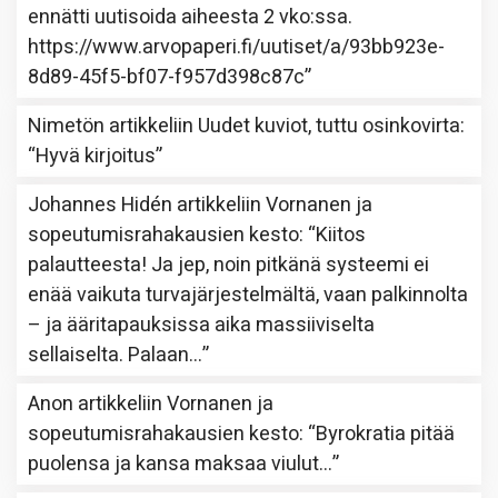
ennätti uutisoida aiheesta 2 vko:ssa.
https://www.arvopaperi.fi/uutiset/a/93bb923e-
8d89-45f5-bf07-f957d398c87c
”
Nimetön
artikkeliin
Uudet kuviot, tuttu osinkovirta
:
“
Hyvä kirjoitus
”
Johannes Hidén
artikkeliin
Vornanen ja
sopeutumisrahakausien kesto
: “
Kiitos
palautteesta! Ja jep, noin pitkänä systeemi ei
enää vaikuta turvajärjestelmältä, vaan palkinnolta
– ja ääritapauksissa aika massiiviselta
sellaiselta. Palaan…
”
Anon
artikkeliin
Vornanen ja
sopeutumisrahakausien kesto
: “
Byrokratia pitää
puolensa ja kansa maksaa viulut…
”