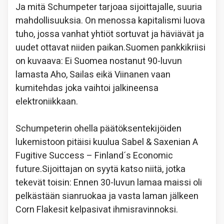
Ja mitä Schumpeter tarjoaa sijoittajalle, suuria
mahdollisuuksia. On menossa kapitalismi luova
tuho, jossa vanhat yhtiöt sortuvat ja häviävät ja
uudet ottavat niiden paikan.Suomen pankkikriisi
on kuvaava: Ei Suomea nostanut 90-luvun
lamasta Aho, Sailas eikä Viinanen vaan
kumitehdas joka vaihtoi jalkineensa
elektroniikkaan.
Schumpeterin ohella päätöksentekijöiden
lukemistoon pitäisi kuulua Sabel & Saxenian A
Fugitive Success – Finland´s Economic
future.Sijoittajan on syytä katso niitä, jotka
tekevät toisin: Ennen 30-luvun lamaa maissi oli
pelkästään sianruokaa ja vasta laman jälkeen
Corn Flakesit kelpasivat ihmisravinnoksi.