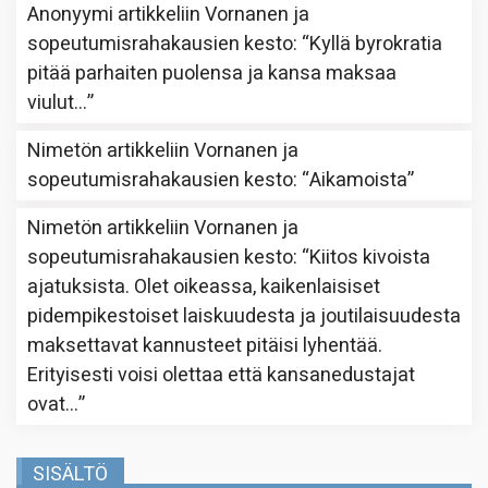
Anonyymi
artikkeliin
Vornanen ja
sopeutumisrahakausien kesto
: “
Kyllä byrokratia
pitää parhaiten puolensa ja kansa maksaa
viulut…
”
Nimetön
artikkeliin
Vornanen ja
sopeutumisrahakausien kesto
: “
Aikamoista
”
Nimetön
artikkeliin
Vornanen ja
sopeutumisrahakausien kesto
: “
Kiitos kivoista
ajatuksista. Olet oikeassa, kaikenlaisiset
pidempikestoiset laiskuudesta ja joutilaisuudesta
maksettavat kannusteet pitäisi lyhentää.
Erityisesti voisi olettaa että kansanedustajat
ovat…
”
SISÄLTÖ