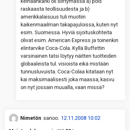
keihäänkärki oli siirtymässä a) pois
raskaasta teollisuudesta ja b)
amerikkalaisuus tuli muotiin
kaikenmaailman takapajuloissa, kuten nyt
esim. Suomessa. Hyviä sijoituskohteita
olivat esim. American Express ja toinenkin
elintarvike Coca-Cola. Kyllä Buffettin
varsinainen tatsi löytyy näitten tuotteiden
globaaleista tul. visioista eikä mistään
tunnusluvuista. Coca-Colaa kitataan nyt
kai maksimaalisesti joka maassa, kasvu
on nyt jossain muualla, vaan missä?
Nimetön
sanoo:
12.11.2008 10:02