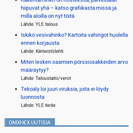
Rakentaminen on nosteessa, palvelualat
hiipuvat yhä – katso grafiikasta missä ja
millä aloilla on nyt töitä
Lähde: YLE talous
Iskikö vesivahinko? Kartoita vahingot huolella
ennen korjausta
Lähde: Kiinteistölehti
Miten lesken saamien pörssi­osakkeiden arvo
määräytyy?
Lähde: Taloustaito/verot
Tekoäly loi juuri viruksia, joita ei löydy
luonnosta
Lähde: YLE tiede
OMXHEX UUTISIA