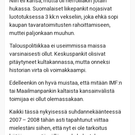
Niin eli kansa, mutta oli herroillakin jotain
hukassa. Suomalaiset liikepankit nojasivat
luototuksessa 3 kk:n vekseliin, joka ehkä sopi
kaupan tavaratoimitusten rahoittamiseen,
muttei paljonkaan muuhun.
Talouspolitiikkaa ei useimmissa maissa
varsinaisesti ollut. Keskuspankit olisivat
pitäytyneet kultakannassa, mutta onneksi
historian virta oli voimakkaampi.
Edelleenkin on hyvä muistaa, että mitään IMF:n
tai Maailmanpankin kaltaista kansainvälistä
toimijaa ei ollut olemassakaan.
Kaikki tässä nykyisessä suhdannekäänteessä
2007 – 2008 tähän asti tapahtunut viittaa
mielestäni siihen, että nyt ei ole tarkoitus