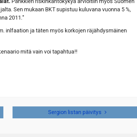
lat.
Pankkien riskinkantokykyä arvioitiin myös Suomen
jalta. Sen mukaan BKT supistuu kuluvana vuonna 5 %,
nna 2011."
im. inlfaation ja täten myös korkojen räjähdysmäinen
kenaario mitä vain voi tapahtua!!
Sergion listan päivitys