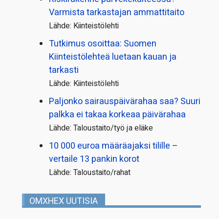
Varmista tarkastajan ammattitaito
Lähde: Kiinteistölehti
Tutkimus osoittaa: Suomen
Kiinteistölehteä luetaan kauan ja
tarkasti
Lähde: Kiinteistölehti
Paljonko sairauspäivä­rahaa saa? Suuri
palkka ei takaa korkeaa päivärahaa
Lähde: Taloustaito/työ ja eläke
10 000 euroa määräajaksi tilille –
vertaile 13 pankin korot
Lähde: Taloustaito/rahat
OMXHEX UUTISIA