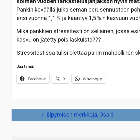
kolmen vuoden tarkasteluajanjakson hyvin mata
Pankin keväällä julkaiseman perusennusteen poh
ensi vuonna 1,1 % ja kääntyy 1,5 %:n kasvuun vuo
Mikä pankkien stressitesti on sellainen, jossa es
kasvu on jätetty pois laskuista???
Stressitestissä tulisi olettaa pahin mahdollinen s
Jaa tämä:
Facebook
X
WhatsApp
Artikkelien
Elpymisen merkkejä, Osa 3
selaus