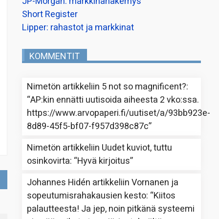
JP-Morgan: markkinanäkemys
Short Register
Lipper: rahastot ja markkinat
KOMMENTIT
Nimetön
artikkeliin
5 not so magnificent?
:
“
AP:kin ennätti uutisoida aiheesta 2 vko:ssa.
https://www.arvopaperi.fi/uutiset/a/93bb923e-
8d89-45f5-bf07-f957d398c87c
”
Nimetön
artikkeliin
Uudet kuviot, tuttu
osinkovirta
: “
Hyvä kirjoitus
”
Johannes Hidén
artikkeliin
Vornanen ja
sopeutumisrahakausien kesto
: “
Kiitos
palautteesta! Ja jep, noin pitkänä systeemi