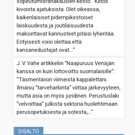
sopeutumisrahakausien kesto
: “
Kiitos
kivoista ajatuksista. Olet oikeassa,
kaikenlaisiset pidempikestoiset
laiskuudesta ja joutilaisuudesta
maksettavat kannusteet pitäisi lyhentää.
Erityisesti voisi olettaa että
kansanedustajat ovat…
”
J. V. Vahe
artikkeliin
”Naapuruus Venäjän
kanssa on kuin lottovoitto suomalaisille”
:
“
Täsmentäisin viimeistä kappalettani.
Ilmaisu ”tarveharkinta” viittaa järkevyyteen,
mutta asia on myös juridinen. Perustuslaki
”velvoittaa” julkista sektoria huolehtimaan
perusopetuksesta ja sotesta,…
”
SISÄLTÖ