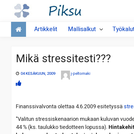
Talous
Artikkelit
Mallisalkut
Työkalu
Mikä stressitesti???
04 KESÄKUUN, 2009
j-peltomaki
Finanssivalvonta olettaa 4.6.2009 esitetyssä
stre
"Valitun stressiskenaarion mukaan kuluvan vuoden
44 % (ks. taulukko tiedotteen lopussa).
Hintakehit