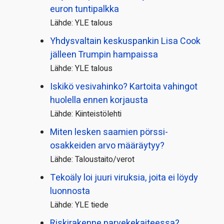
euron tuntipalkka
Lähde: YLE talous
Yhdysvaltain keskuspankin Lisa Cook
jälleen Trumpin hampaissa
Lähde: YLE talous
Iskikö vesivahinko? Kartoita vahingot
huolella ennen korjausta
Lähde: Kiinteistölehti
Miten lesken saamien pörssi­
osakkeiden arvo määräytyy?
Lähde: Taloustaito/verot
Tekoäly loi juuri viruksia, joita ei löydy
luonnosta
Lähde: YLE tiede
Riskirakenne parvekekaiteessa?