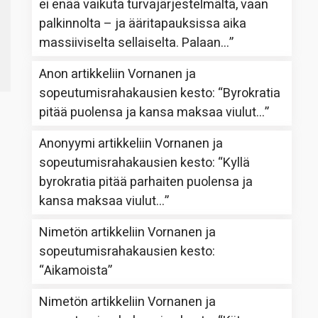
ei enää vaikuta turvajärjestelmältä, vaan
palkinnolta – ja ääritapauksissa aika
massiiviselta sellaiselta. Palaan…
”
Anon
artikkeliin
Vornanen ja
sopeutumisrahakausien kesto
: “
Byrokratia
pitää puolensa ja kansa maksaa viulut…
”
Anonyymi
artikkeliin
Vornanen ja
sopeutumisrahakausien kesto
: “
Kyllä
byrokratia pitää parhaiten puolensa ja
kansa maksaa viulut…
”
Nimetön
artikkeliin
Vornanen ja
sopeutumisrahakausien kesto
:
“
Aikamoista
”
Nimetön
artikkeliin
Vornanen ja