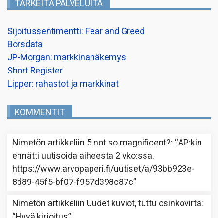
TÄRKEITÄ PALVELUITA
Sijoitussentimentti: Fear and Greed
Borsdata
JP-Morgan: markkinanäkemys
Short Register
Lipper: rahastot ja markkinat
KOMMENTIT
Nimetön
artikkeliin
5 not so magnificent?
: “
AP:kin
ennätti uutisoida aiheesta 2 vko:ssa.
https://www.arvopaperi.fi/uutiset/a/93bb923e-
8d89-45f5-bf07-f957d398c87c
”
Nimetön
artikkeliin
Uudet kuviot, tuttu osinkovirta
:
“
Hyvä kirjoitus
”