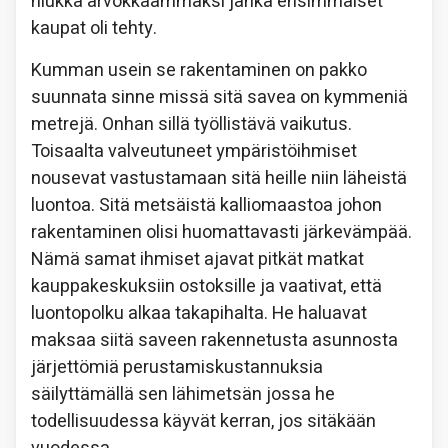
hiukka arvokkaammaksi jahka ensimmäiset
kaupat oli tehty.
Kumman usein se rakentaminen on pakko
suunnata sinne missä sitä savea on kymmeniä
metrejä. Onhan sillä työllistävä vaikutus.
Toisaalta valveutuneet ympäristöihmiset
nousevat vastustamaan sitä heille niin läheistä
luontoa. Sitä metsäistä kalliomaastoa johon
rakentaminen olisi huomattavasti järkevämpää.
Nämä samat ihmiset ajavat pitkät matkat
kauppakeskuksiin ostoksille ja vaativat, että
luontopolku alkaa takapihalta. He haluavat
maksaa siitä saveen rakennetusta asunnosta
järjettömiä perustamiskustannuksia
säilyttämällä sen lähimetsän jossa he
todellisuudessa käyvät kerran, jos sitäkään