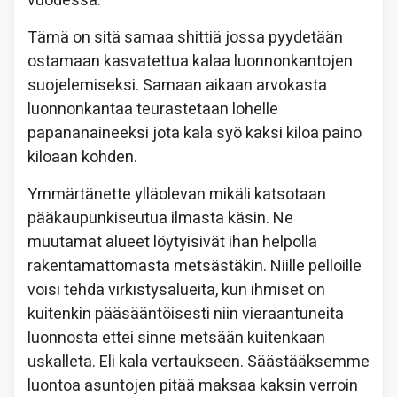
vuodessa.
Tämä on sitä samaa shittiä jossa pyydetään
ostamaan kasvatettua kalaa luonnonkantojen
suojelemiseksi. Samaan aikaan arvokasta
luonnonkantaa teurastetaan lohelle
papananaineeksi jota kala syö kaksi kiloa paino
kiloaan kohden.
Ymmärtänette ylläolevan mikäli katsotaan
pääkaupunkiseutua ilmasta käsin. Ne
muutamat alueet löytyisivät ihan helpolla
rakentamattomasta metsästäkin. Niille pelloille
voisi tehdä virkistysalueita, kun ihmiset on
kuitenkin pääsääntöisesti niin vieraantuneita
luonnosta ettei sinne metsään kuitenkaan
uskalleta. Eli kala vertaukseen. Säästääksemme
luontoa asuntojen pitää maksaa kaksin verroin