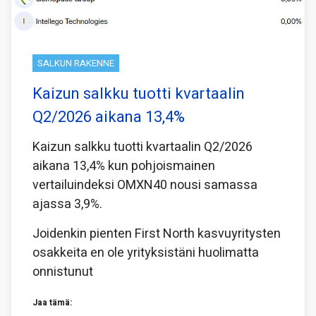
SALKUN RAKENNE
Kaizun salkku tuotti kvartaalin
Q2/2026 aikana 13,4%
Kaizun salkku tuotti kvartaalin Q2/2026
aikana 13,4% kun pohjoismainen
vertailuindeksi OMXN40 nousi samassa
ajassa 3,9%.
Joidenkin pienten First North kasvuyritysten
osakkeita en ole yrityksistäni huolimatta
onnistunut
Jaa tämä: