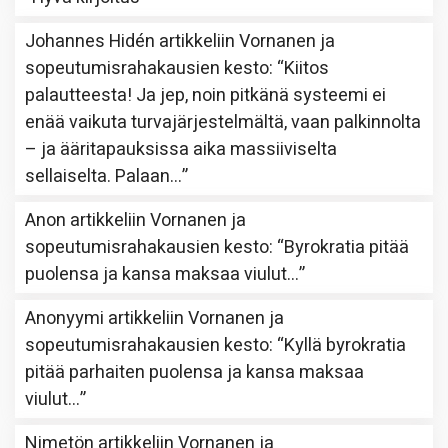
Johannes Hidén
artikkeliin
Vornanen ja
sopeutumisrahakausien kesto
: “
Kiitos
palautteesta! Ja jep, noin pitkänä systeemi ei
enää vaikuta turvajärjestelmältä, vaan palkinnolta
– ja ääritapauksissa aika massiiviselta
sellaiselta. Palaan…
”
Anon
artikkeliin
Vornanen ja
sopeutumisrahakausien kesto
: “
Byrokratia pitää
puolensa ja kansa maksaa viulut…
”
Anonyymi
artikkeliin
Vornanen ja
sopeutumisrahakausien kesto
: “
Kyllä byrokratia
pitää parhaiten puolensa ja kansa maksaa
viulut…
”
Nimetön
artikkeliin
Vornanen ja