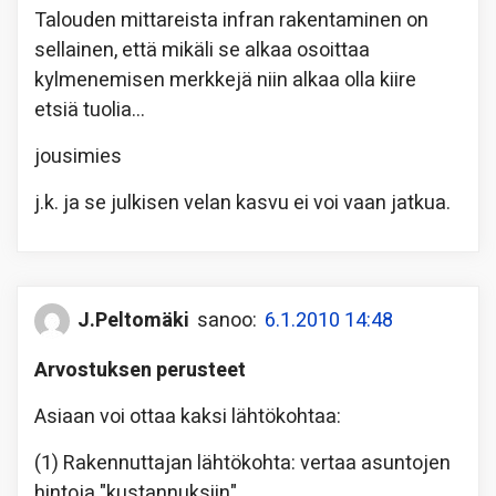
Talouden mittareista infran rakentaminen on
sellainen, että mikäli se alkaa osoittaa
kylmenemisen merkkejä niin alkaa olla kiire
etsiä tuolia…
jousimies
j.k. ja se julkisen velan kasvu ei voi vaan jatkua.
J.Peltomäki
sanoo:
6.1.2010 14:48
Arvostuksen perusteet
Asiaan voi ottaa kaksi lähtökohtaa:
(1) Rakennuttajan lähtökohta: vertaa asuntojen
hintoja "kustannuksiin".