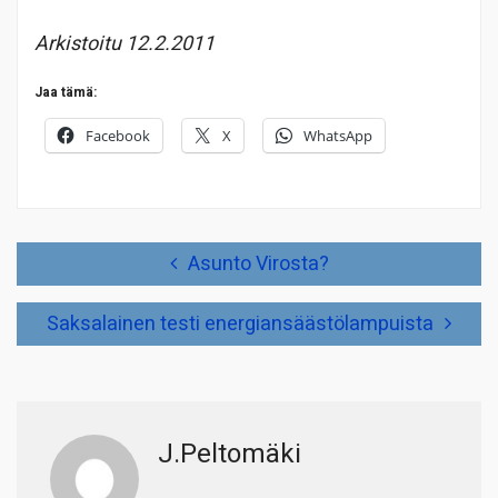
Arkistoitu 12.2.2011
Jaa tämä:
Facebook
X
WhatsApp
Artikkelien
Asunto Virosta?
selaus
Saksalainen testi energiansäästölampuista
J.Peltomäki