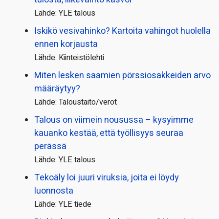
Lähde: YLE talous
Iskikö vesivahinko? Kartoita vahingot huolella
ennen korjausta
Lähde: Kiinteistölehti
Miten lesken saamien pörssi­osakkeiden arvo
määräytyy?
Lähde: Taloustaito/verot
Talous on viimein nousussa – kysyimme
kauanko kestää, että työllisyys seuraa
perässä
Lähde: YLE talous
Tekoäly loi juuri viruksia, joita ei löydy
luonnosta
Lähde: YLE tiede