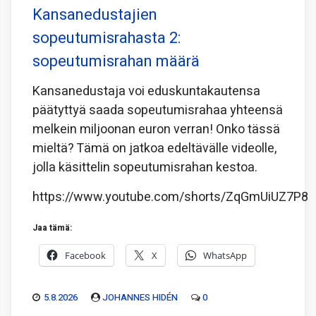
Kansanedustajien
sopeutumisrahasta 2:
sopeutumisrahan määrä
Kansanedustaja voi eduskuntakautensa
päätyttyä saada sopeutumisrahaa yhteensä
melkein miljoonan euron verran! Onko tässä
mieltä? Tämä on jatkoa edeltävälle videolle,
jolla käsittelin sopeutumisrahan kestoa.
https://www.youtube.com/shorts/ZqGmUiUZ7P8
Jaa tämä:
Facebook
X
WhatsApp
5.8.2026
JOHANNES HIDÉN
0