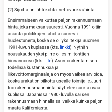
(2) Sijoittajan lähtökohta: nettovuokra/hinta
Ensimmäiseen vaikuttaa paljon rakennusmaan
hinta, joka maksaa suuresti. Vuonna 1991 oltiin
asiasta poliitikojen taholta suuresti
huolestuneita, koska se oli yksi tekijä Suomen
1991-luvun kuplassa (kts.
linkki
). Nythän
nousukauden yksi piirre oli esim. tonttien
hinnannousu (kts.
liite
). Asuntorakentamisen
todellisia kustannuksia ja
liikevoittomarginaaleja on myös vaikea arvioida,
koska urakat on pilkottu usealle toimijalle.Juuri
tuo rakennusmaanhinta näyttelee suurta osaa
kuplissa. Japanissa 1980- luvulla sai sen
rakennusmaan hinnalla sai vaikka kuinka paljon
maata Kaliforniasta.