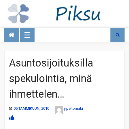
Talous
Asuntosijoituksilla
spekulointia, minä
ihmettelen…
05 TAMMIKUUN, 2010
j-peltomaki