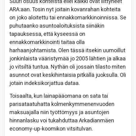
Suuri osuus kohteista ellei kaikki ovat liittyneet
ARA:aan. Tosin nyt joitain kovanrahan kohteita
on joko aloitettu tai ennakkomarkkinoinnissa. Se
puhutaanko asuntoaloituksista siinäkin
tapauksessa, että kyseessä on
ennakkomarkkinointi taitaa olla
harhaanjohtamista. Olen tässä itsekin uumoillut
jonkinlaista vääristymää jo 2005 lähtien ja alkaa
jo vitsiltä tuntua. Nythän oli jossain tilasto miten
asunnot ovat keskihintaisia pitkällä juoksulla. Oli
jotain indeksikorjattua dataa.
Toisaalta, kun lainapääomana on sata tai
parisataatuhatta kolmenkymmenenvuoden
maksuajalla niin työttömyys ja asuntojen
hinnanlasku voi tukahduttaa Arkadianmäen
economy-up-koomikon vitsitulvan.