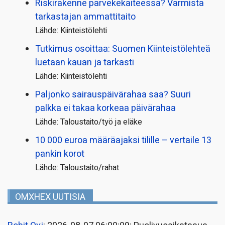
Riskirakenne parvekekaiteessa? Varmista
tarkastajan ammattitaito
Lähde: Kiinteistölehti
Tutkimus osoittaa: Suomen Kiinteistölehteä
luetaan kauan ja tarkasti
Lähde: Kiinteistölehti
Paljonko sairauspäivä­rahaa saa? Suuri
palkka ei takaa korkeaa päivärahaa
Lähde: Taloustaito/työ ja eläke
10 000 euroa määräajaksi tilille – vertaile 13
pankin korot
Lähde: Taloustaito/rahat
OMXHEX UUTISIA