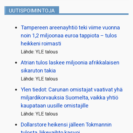
UUTISPOIMINTOJA
Tampereen areenayhtiö teki viime vuonna
noin 1,2 miljoonaa euroa tappiota – tulos
heikkeni roimasti
Lähde: YLE talous
Atrian tulos laskee miljoonia afrikkalaisen
sikaruton takia
Lähde: YLE talous
Ylen tiedot: Carunan omistajat vaativat yhä
miljardi­korvauksia Suomelta, vaikka yhtiö
kaupataan uusille omistajille
Lähde: YLE talous
Dollarstore heikensi jälleen Tokmannin
tulosta, liikevaihto kasvoi