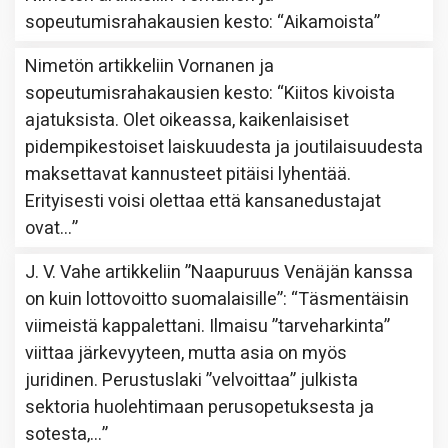
sopeutumisrahakausien kesto
: “
Aikamoista
”
Nimetön
artikkeliin
Vornanen ja
sopeutumisrahakausien kesto
: “
Kiitos kivoista
ajatuksista. Olet oikeassa, kaikenlaisiset
pidempikestoiset laiskuudesta ja joutilaisuudesta
maksettavat kannusteet pitäisi lyhentää.
Erityisesti voisi olettaa että kansanedustajat
ovat…
”
J. V. Vahe
artikkeliin
”Naapuruus Venäjän kanssa
on kuin lottovoitto suomalaisille”
: “
Täsmentäisin
viimeistä kappalettani. Ilmaisu ”tarveharkinta”
viittaa järkevyyteen, mutta asia on myös
juridinen. Perustuslaki ”velvoittaa” julkista
sektoria huolehtimaan perusopetuksesta ja
sotesta,…
”