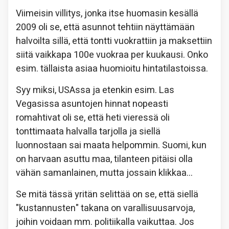
Viimeisin villitys, jonka itse huomasin kesällä
2009 oli se, että asunnot tehtiin näyttämään
halvoilta sillä, että tontti vuokrattiin ja maksettiin
siitä vaikkapa 100e vuokraa per kuukausi. Onko
esim. tällaista asiaa huomioitu hintatilastoissa.
Syy miksi, USAssa ja etenkin esim. Las
Vegasissa asuntojen hinnat nopeasti
romahtivat oli se, että heti vieressä oli
tonttimaata halvalla tarjolla ja siellä
luonnostaan sai maata helpommin. Suomi, kun
on harvaan asuttu maa, tilanteen pitäisi olla
vähän samanlainen, mutta jossain klikkaa…
Se mitä tässä yritän selittää on se, että siellä
"kustannusten" takana on varallisuusarvoja,
joihin voidaan mm. politiikalla vaikuttaa. Jos