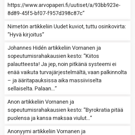
https://www.arvopaperi.fi/uutiset/a/93bb923e-
8d89-45f5-bf07-f957d398c87c
”
Nimetön
artikkeliin
Uudet kuviot, tuttu osinkovirta
:
“
Hyvä kirjoitus
”
Johannes Hidén
artikkeliin
Vornanen ja
sopeutumisrahakausien kesto
: “
Kiitos
palautteesta! Ja jep, noin pitkänä systeemi ei
enää vaikuta turvajärjestelmältä, vaan palkinnolta
– ja ääritapauksissa aika massiiviselta
sellaiselta. Palaan…
”
Anon
artikkeliin
Vornanen ja
sopeutumisrahakausien kesto
: “
Byrokratia pitää
puolensa ja kansa maksaa viulut…
”
Anonyymi
artikkeliin
Vornanen ja