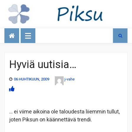
Talous
Hyviä uutisia…
06 HUHTIKUUN, 2009
j-vahe
… ei viime aikoina ole taloudesta liiemmin tullut,
joten Piksun on käännettävä trendi.