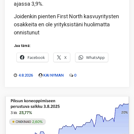
ajassa 3,9%.
Joidenkin pienten First North kasvuyritysten
osakkeita en ole yrityksistäni huolimatta
onnistunut
Jaa tämä:
Facebook
X
WhatsApp
4.8.2026
KAI NYMAN
0