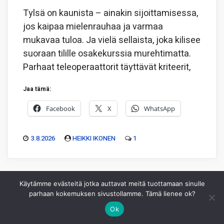
Tylsä on kaunista – ainakin sijoittamisessa,
jos kaipaa mielenrauhaa ja varmaa
mukavaa tuloa. Ja vielä sellaista, joka kilisee
suoraan tilille osakekurssia murehtimatta.
Parhaat teleoperaattorit täyttävät kriteerit,
Jaa tämä:
Facebook
X
WhatsApp
3.8.2026
HEIKKI IKONEN
1
Käytämme evästeitä jotka auttavat meitä tuottamaan sinulle
parhaan kokemuksen sivustollamme. Tämä lienee ok?
Ok
Piksu Oy
|
Toimitus
|
Käyttöehdot
|
Mediakortti