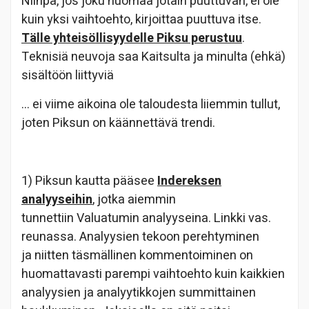
Niinpä, jos joku huomaa jotain puuttuvan, ei ole
kuin yksi vaihtoehto, kirjoittaa puuttuva itse.
Tälle yhteisöllisyydelle Piksu perustuu
.
Teknisiä neuvoja saa Kaitsulta ja minulta (ehkä)
sisältöön liittyviä
… ei viime aikoina ole taloudesta liiemmin tullut,
joten Piksun on käännettävä trendi.
1) Piksun kautta pääsee
Indereksen
analyyseihin
, jotka aiemmin
tunnettiin Valuatumin analyyseina. Linkki vas.
reunassa. Analyysien tekoon perehtyminen
ja niitten täsmällinen kommentoiminen on
huomattavasti parempi vaihtoehto kuin kaikkien
analyysien ja analyytikkojen summittainen