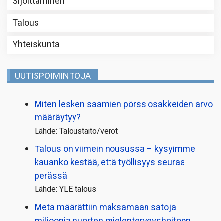
Sijoittaminen
Talous
Yhteiskunta
UUTISPOIMINTOJA
Miten lesken saamien pörssi­osakkeiden arvo
määräytyy?
Lähde: Taloustaito/verot
Talous on viimein nousussa – kysyimme
kauanko kestää, että työllisyys seuraa
perässä
Lähde: YLE talous
Meta määrättiin maksamaan satoja
miljoonia nuorten mielenterveyshoitoon