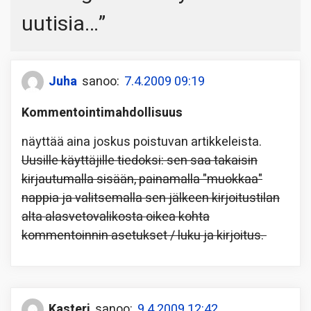
uutisia…
”
Juha
sanoo:
7.4.2009 09:19
Kommentointimahdollisuus
näyttää aina joskus poistuvan artikkeleista.
Uusille käyttäjille tiedoksi: sen saa takaisin
kirjautumalla sisään, painamalla "muokkaa"
nappia ja valitsemalla sen jälkeen kirjoitustilan
alta alasvetovalikosta oikea kohta
kommentoinnin asetukset / luku ja kirjoitus.
Kasteri
sanoo:
9.4.2009 12:42