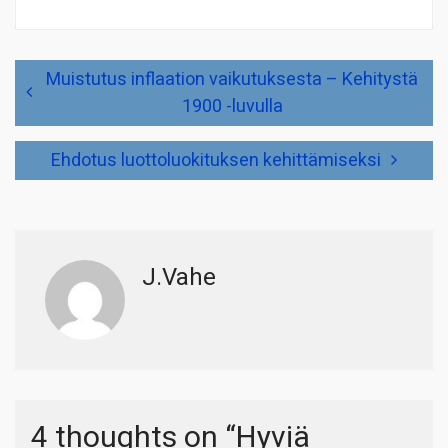
Artikkelien
Muistutus inflaation vaikutuksesta – Kehitystä
selaus
1900 -luvulla
Ehdotus luottoluokituksen kehittämiseksi
J.Vahe
4 thoughts on “
Hyviä