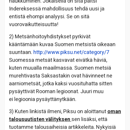
haukkuminen. Jokaisella on sitä paitsi
Indereksessä mahdollisuus tehdä uusi ja
entistä ehompi analyysi. Se on sitä
vuorovaikutteisuutta!
2) Metsänhoitoyhdistykset pyrkivät
kääntämään kuvaa Suomen metsistä oikeaan
suuntaan.
http://www.piksu.net/category/7
Suomessa metsät kasvavat eivätkä häviä,
kuten muualla maailmassa. Suomen metsiä
murehtivasta Saksastakin ovat hävinneet ne
aarniometsät, jotka kaksi vuosituhatta sitten
pysäyttivät Rooman legioonat. Juuri muu
ei legioonia pysäyttänytkään.
3) Kuten linkistä ilmeni, Piksu on aloittanut
oman
talousuutisten välityksen
sen lisäksi, että
tuotamme talousaiheisia artikkeleita. Nykyisiä