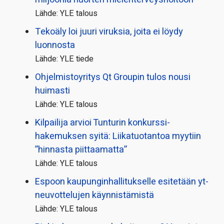
Lähde: YLE talous
Tekoäly loi juuri viruksia, joita ei löydy
luonnosta
Lähde: YLE tiede
Ohjelmistoyritys Qt Groupin tulos nousi
huimasti
Lähde: YLE talous
Kilpailija arvioi Tunturin konkurssi­
hakemuksen syitä: Liikatuotantoa myytiin
”hinnasta piittaamatta”
Lähde: YLE talous
Espoon kaupungin­hallitukselle esitetään yt-
neuvottelujen käynnistämistä
Lähde: YLE talous