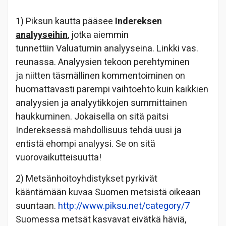
1) Piksun kautta pääsee
Indereksen
analyyseihin
, jotka aiemmin
tunnettiin Valuatumin analyyseina. Linkki vas.
reunassa. Analyysien tekoon perehtyminen
ja niitten täsmällinen kommentoiminen on
huomattavasti parempi vaihtoehto kuin kaikkien
analyysien ja analyytikkojen summittainen
haukkuminen. Jokaisella on sitä paitsi
Indereksessä mahdollisuus tehdä uusi ja
entistä ehompi analyysi. Se on sitä
vuorovaikutteisuutta!
2) Metsänhoitoyhdistykset pyrkivät
kääntämään kuvaa Suomen metsistä oikeaan
suuntaan.
http://www.piksu.net/category/7
Suomessa metsät kasvavat eivätkä häviä,