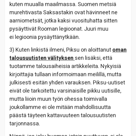
kuten muualla maailmassa. Suomen metsiä
murehtivasta Saksastakin ovat hävinneet ne
aarniometsät, jotka kaksi vuosituhatta sitten
pysäyttivät Rooman legioonat. Juuri muu
ei legioonia pysäyttänytkään.
3) Kuten linkistä ilmeni, Piksu on aloittanut
oman
talousuutisten välityksen
sen lisäksi, että
tuotamme talousaiheisia artikkeleita. Nykyisiä
kirjoittajia tullaan informoimaan meilillä, mutta
julkisesti esitän yhden varauksen. Piksu-uutiset
eivät ole tarkoitettu varsinaisille pikku uutisille,
mutta liioin muun työn ohessa toimivalla
joukollamme ei ole mitään mahdollisuutta
päästä täyteen kattavuuteen talousuutisten
tarjonnassa.