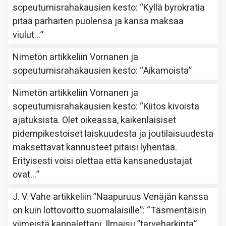
sopeutumisrahakausien kesto
: “
Kyllä byrokratia
pitää parhaiten puolensa ja kansa maksaa
viulut…
”
Nimetön
artikkeliin
Vornanen ja
sopeutumisrahakausien kesto
: “
Aikamoista
”
Nimetön
artikkeliin
Vornanen ja
sopeutumisrahakausien kesto
: “
Kiitos kivoista
ajatuksista. Olet oikeassa, kaikenlaisiset
pidempikestoiset laiskuudesta ja joutilaisuudesta
maksettavat kannusteet pitäisi lyhentää.
Erityisesti voisi olettaa että kansanedustajat
ovat…
”
J. V. Vahe
artikkeliin
”Naapuruus Venäjän kanssa
on kuin lottovoitto suomalaisille”
: “
Täsmentäisin
viimeistä kappalettani. Ilmaisu ”tarveharkinta”