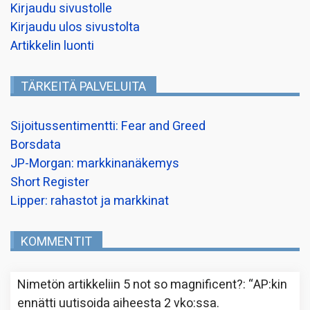
Kirjaudu sivustolle
Kirjaudu ulos sivustolta
Artikkelin luonti
TÄRKEITÄ PALVELUITA
Sijoitussentimentti: Fear and Greed
Borsdata
JP-Morgan: markkinanäkemys
Short Register
Lipper: rahastot ja markkinat
KOMMENTIT
Nimetön
artikkeliin
5 not so magnificent?
: “
AP:kin
ennätti uutisoida aiheesta 2 vko:ssa.