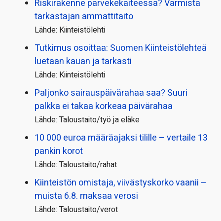
Riskirakenne parvekekaiteessa? Varmista
tarkastajan ammattitaito
Lähde: Kiinteistölehti
Tutkimus osoittaa: Suomen Kiinteistölehteä
luetaan kauan ja tarkasti
Lähde: Kiinteistölehti
Paljonko sairauspäivä­rahaa saa? Suuri
palkka ei takaa korkeaa päivärahaa
Lähde: Taloustaito/työ ja eläke
10 000 euroa määräajaksi tilille – vertaile 13
pankin korot
Lähde: Taloustaito/rahat
Kiinteistön omistaja, viivästyskorko vaanii –
muista 6.8. maksaa verosi
Lähde: Taloustaito/verot