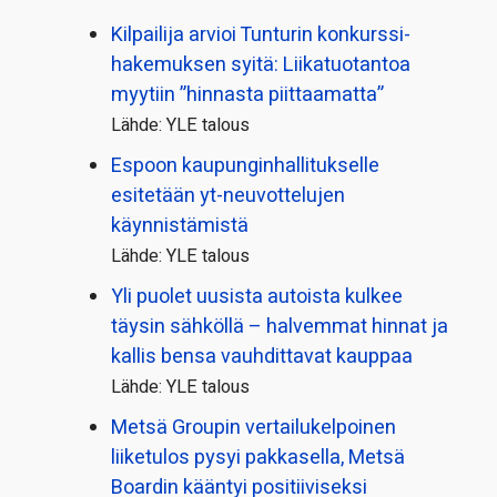
Kilpailija arvioi Tunturin konkurssi­
hakemuksen syitä: Liikatuotantoa
myytiin ”hinnasta piittaamatta”
Lähde: YLE talous
Espoon kaupungin­hallitukselle
esitetään yt-neuvottelujen
käynnistämistä
Lähde: YLE talous
Yli puolet uusista autoista kulkee
täysin sähköllä – halvemmat hinnat ja
kallis bensa vauhdittavat kauppaa
Lähde: YLE talous
Metsä Groupin vertailu­kelpoinen
liiketulos pysyi pakkasella, Metsä
Boardin kääntyi positiiviseksi