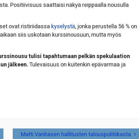
ajista. Positiivisuus saattaisi näkyä reippaalla nousulla
et ovat ristiriidassa
kyselystä
, jonka perustella 56 % on
 aikaan siis uskotaan kurssinousuun, mutta myös
rssinousu tulisi tapahtumaan pelkän spekulaation
sun jälkeen.
Tulevaisuus on kuitenkin epävarmaa ja
Matti Vanhasen hallitusten talouspolitiikasta