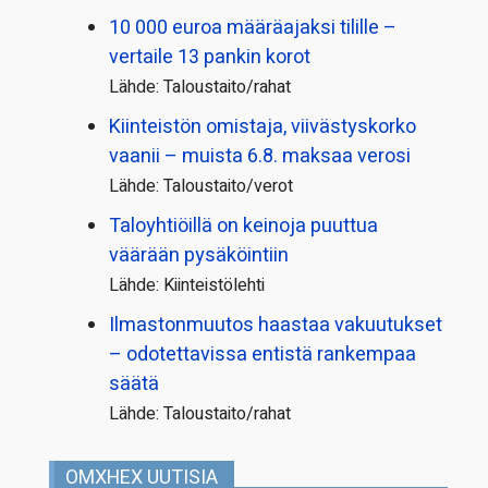
10 000 euroa määräajaksi tilille –
vertaile 13 pankin korot
Lähde: Taloustaito/rahat
Kiinteistön omistaja, viivästyskorko
vaanii – muista 6.8. maksaa verosi
Lähde: Taloustaito/verot
Taloyhtiöillä on keinoja puuttua
väärään pysäköintiin
Lähde: Kiinteistölehti
Ilmastonmuutos haastaa vakuutukset
– odotettavissa entistä rankempaa
säätä
Lähde: Taloustaito/rahat
OMXHEX UUTISIA