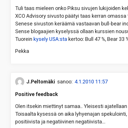
Tuli taas mieleen onko Piksu sivujen lukijoiden ke
XCO Advisory sivusto päätyi taas kerran omassa 
Senese sivuston keräämä vastaavan bull-bear indi
Sense blogaajien kyselyssä ollaan kurssien nousu
Tuorein
kysely USA:sta
kertoo: Bull 47 %, Bear 33 %
Pekka
J.Peltomäki
sanoo:
4.1.2010 11:57
Positive feedback
Olen itsekin miettinyt samaa.. Yleisesti ajatellaan j
Toisaalta kysessä on aika lyhyenajan spekulointi, jo
positiivista ja negatiivinen negatiivista…