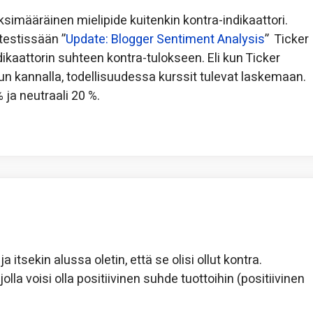
ksimääräinen mielipide kuitenkin kontra-indikaattori.
testissään ”
Update: Blogger Sentiment Analysis
” Ticker
kaattorin suhteen kontra-tulokseen. Eli kun Ticker
n kannalla, todellisuudessa kurssit tulevat laskemaan.
 ja neutraali 20 %.
a itsekin alussa oletin, että se olisi ollut kontra.
lla voisi olla positiivinen suhde tuottoihin (positiivinen