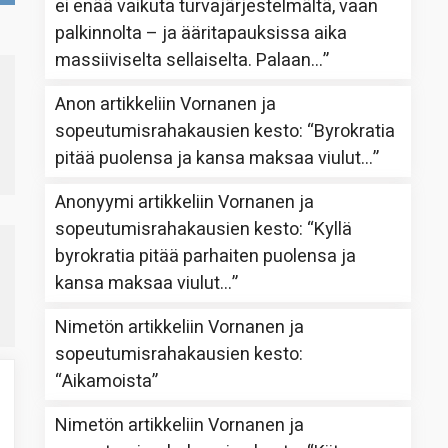
ei enää vaikuta turvajärjestelmältä, vaan
palkinnolta – ja ääritapauksissa aika
massiiviselta sellaiselta. Palaan…
”
Anon
artikkeliin
Vornanen ja
sopeutumisrahakausien kesto
: “
Byrokratia
pitää puolensa ja kansa maksaa viulut…
”
Anonyymi
artikkeliin
Vornanen ja
sopeutumisrahakausien kesto
: “
Kyllä
byrokratia pitää parhaiten puolensa ja
kansa maksaa viulut…
”
Nimetön
artikkeliin
Vornanen ja
sopeutumisrahakausien kesto
:
“
Aikamoista
”
Nimetön
artikkeliin
Vornanen ja