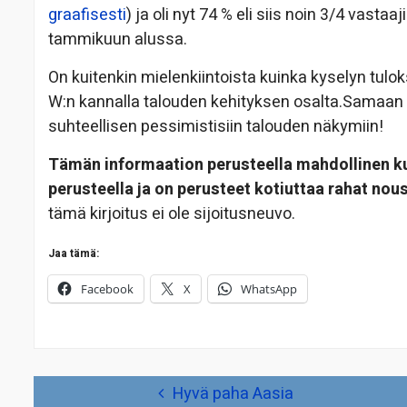
graafisesti
) ja oli nyt 74 % eli siis noin 3/4 vasta
tammikuun alussa.
On kuitenkin mielenkiintoista kuinka kyselyn tuloks
W:n kannalla talouden kehityksen osalta.Samaan
suhteellisen pessimistisiin talouden näkymiin!
Tämän informaation perusteella mahdollinen ku
perusteella ja on perusteet kotiuttaa rahat nou
tämä kirjoitus ei ole sijoitusneuvo.
Jaa tämä:
Facebook
X
WhatsApp
Artikkelien
Hyvä paha Aasia
selaus