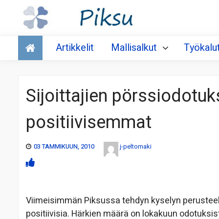
Talous
Artikkelit
Mallisalkut
Työkalu
Sijoittajien pörssiodotuk
positiivisemmat
03 TAMMIKUUN, 2010
j-peltomaki
Viimeisimmän Piksussa tehdyn kyselyn perusteella
positiivisia. Härkien määrä on lokakuun odotuksist