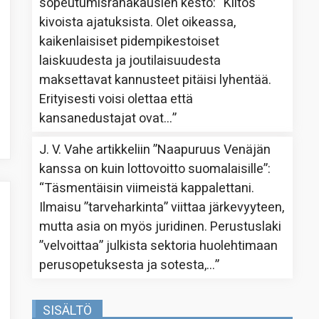
sopeutumisrahakausien kesto
: “
Kiitos
kivoista ajatuksista. Olet oikeassa,
kaikenlaisiset pidempikestoiset
laiskuudesta ja joutilaisuudesta
maksettavat kannusteet pitäisi lyhentää.
Erityisesti voisi olettaa että
kansanedustajat ovat…
”
J. V. Vahe
artikkeliin
”Naapuruus Venäjän
kanssa on kuin lottovoitto suomalaisille”
:
“
Täsmentäisin viimeistä kappalettani.
Ilmaisu ”tarveharkinta” viittaa järkevyyteen,
mutta asia on myös juridinen. Perustuslaki
”velvoittaa” julkista sektoria huolehtimaan
perusopetuksesta ja sotesta,…
”
SISÄLTÖ