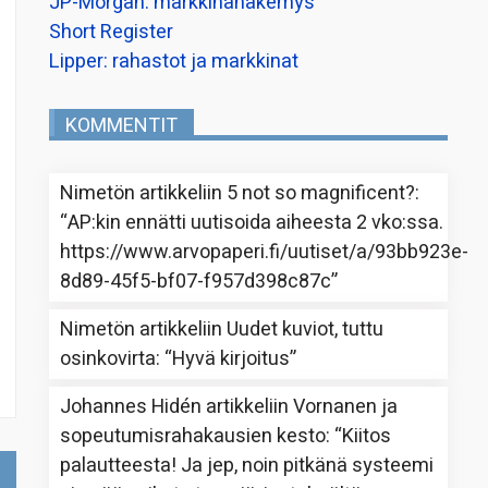
JP-Morgan: markkinanäkemys
Short Register
Lipper: rahastot ja markkinat
KOMMENTIT
Nimetön
artikkeliin
5 not so magnificent?
:
“
AP:kin ennätti uutisoida aiheesta 2 vko:ssa.
https://www.arvopaperi.fi/uutiset/a/93bb923e-
8d89-45f5-bf07-f957d398c87c
”
Nimetön
artikkeliin
Uudet kuviot, tuttu
osinkovirta
: “
Hyvä kirjoitus
”
Johannes Hidén
artikkeliin
Vornanen ja
sopeutumisrahakausien kesto
: “
Kiitos
palautteesta! Ja jep, noin pitkänä systeemi