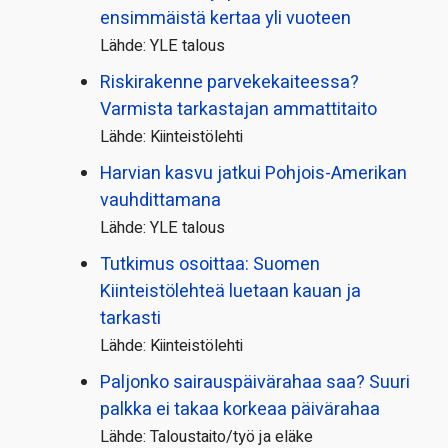
ensimmäistä kertaa yli vuoteen
Lähde: YLE talous
Riskirakenne parvekekaiteessa?
Varmista tarkastajan ammattitaito
Lähde: Kiinteistölehti
Harvian kasvu jatkui Pohjois-Amerikan
vauhdittamana
Lähde: YLE talous
Tutkimus osoittaa: Suomen
Kiinteistölehteä luetaan kauan ja
tarkasti
Lähde: Kiinteistölehti
Paljonko sairauspäivä­rahaa saa? Suuri
palkka ei takaa korkeaa päivärahaa
Lähde: Taloustaito/työ ja eläke