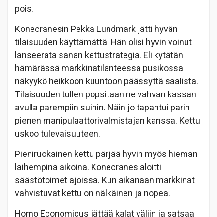
pois.
Konecranesin Pekka Lundmark jätti hyvän
tilaisuuden käyttämättä. Hän olisi hyvin voinut
lanseerata sanan kettustrategia. Eli kytätän
hämärässä markkinatilanteessa pusikossa
näkyykö heikkoon kuuntoon päässyttä saalista.
Tilaisuuden tullen popsitaan ne vahvan kassan
avulla parempiin suihin. Näin jo tapahtui parin
pienen manipulaattorivalmistajan kanssa. Kettu
uskoo tulevaisuuteen.
Pieniruokainen kettu pärjää hyvin myös hieman
laihempina aikoina. Konecranes aloitti
säästötoimet ajoissa. Kun aikanaan markkinat
vahvistuvat kettu on nälkäinen ja nopea.
Homo Economicus jättää kalat väliin ja satsaa