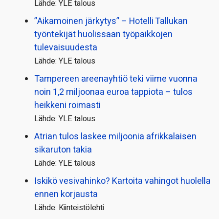
Lähde: YLE talous
”Aikamoinen järkytys” – Hotelli Tallukan
työntekijät huolissaan työpaikkojen
tulevaisuudesta
Lähde: YLE talous
Tampereen areenayhtiö teki viime vuonna
noin 1,2 miljoonaa euroa tappiota – tulos
heikkeni roimasti
Lähde: YLE talous
Atrian tulos laskee miljoonia afrikkalaisen
sikaruton takia
Lähde: YLE talous
Iskikö vesivahinko? Kartoita vahingot huolella
ennen korjausta
Lähde: Kiinteistölehti