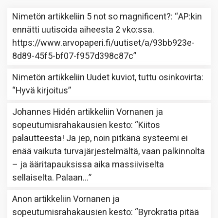
Nimetön
artikkeliin
5 not so magnificent?
: “
AP:kin
ennätti uutisoida aiheesta 2 vko:ssa.
https://www.arvopaperi.fi/uutiset/a/93bb923e-
8d89-45f5-bf07-f957d398c87c
”
Nimetön
artikkeliin
Uudet kuviot, tuttu osinkovirta
:
“
Hyvä kirjoitus
”
Johannes Hidén
artikkeliin
Vornanen ja
sopeutumisrahakausien kesto
: “
Kiitos
palautteesta! Ja jep, noin pitkänä systeemi ei
enää vaikuta turvajärjestelmältä, vaan palkinnolta
– ja ääritapauksissa aika massiiviselta
sellaiselta. Palaan…
”
Anon
artikkeliin
Vornanen ja
sopeutumisrahakausien kesto
: “
Byrokratia pitää