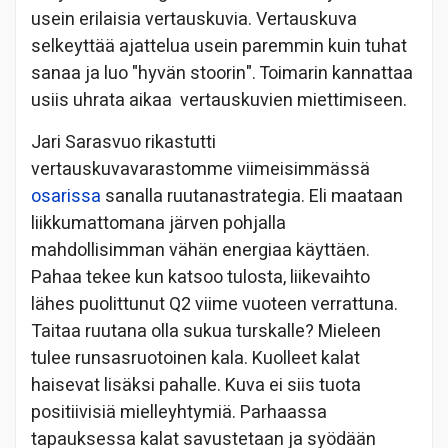
usein erilaisia vertauskuvia. Vertauskuva
selkeyttää ajattelua usein paremmin kuin tuhat
sanaa ja luo "hyvän stoorin". Toimarin kannattaa
usiis uhrata aikaa vertauskuvien miettimiseen.
Jari Sarasvuo rikastutti
vertauskuvavarastomme viimeisimmässä
osarissa
sanalla ruutanastrategia. Eli maataan
liikkumattomana järven pohjalla
mahdollisimman vähän energiaa käyttäen.
Pahaa tekee kun katsoo tulosta, liikevaihto
lähes puolittunut Q2 viime vuoteen verrattuna.
Taitaa ruutana olla sukua turskalle? Mieleen
tulee runsasruotoinen kala. Kuolleet kalat
haisevat lisäksi pahalle. Kuva ei siis tuota
positiivisiä mielleyhtymiä. Parhaassa
tapauksessa kalat savustetaan ja syödään