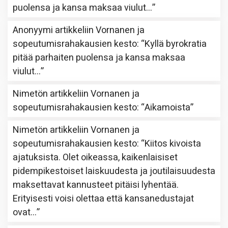
puolensa ja kansa maksaa viulut…
”
Anonyymi
artikkeliin
Vornanen ja
sopeutumisrahakausien kesto
: “
Kyllä byrokratia
pitää parhaiten puolensa ja kansa maksaa
viulut…
”
Nimetön
artikkeliin
Vornanen ja
sopeutumisrahakausien kesto
: “
Aikamoista
”
Nimetön
artikkeliin
Vornanen ja
sopeutumisrahakausien kesto
: “
Kiitos kivoista
ajatuksista. Olet oikeassa, kaikenlaisiset
pidempikestoiset laiskuudesta ja joutilaisuudesta
maksettavat kannusteet pitäisi lyhentää.
Erityisesti voisi olettaa että kansanedustajat
ovat…
”