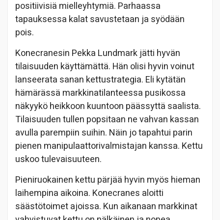
positiivisiä mielleyhtymiä. Parhaassa
tapauksessa kalat savustetaan ja syödään
pois.
Konecranesin Pekka Lundmark jätti hyvän
tilaisuuden käyttämättä. Hän olisi hyvin voinut
lanseerata sanan kettustrategia. Eli kytätän
hämärässä markkinatilanteessa pusikossa
näkyykö heikkoon kuuntoon päässyttä saalista.
Tilaisuuden tullen popsitaan ne vahvan kassan
avulla parempiin suihin. Näin jo tapahtui parin
pienen manipulaattorivalmistajan kanssa. Kettu
uskoo tulevaisuuteen.
Pieniruokainen kettu pärjää hyvin myös hieman
laihempina aikoina. Konecranes aloitti
säästötoimet ajoissa. Kun aikanaan markkinat
vahvistuvat kettu on nälkäinen ja nopea.