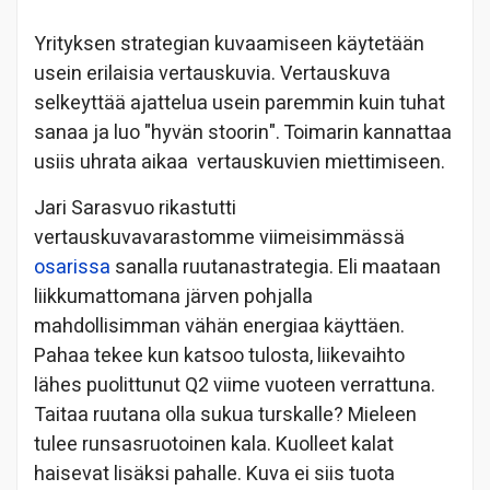
Yrityksen strategian kuvaamiseen käytetään
usein erilaisia vertauskuvia. Vertauskuva
selkeyttää ajattelua usein paremmin kuin tuhat
sanaa ja luo "hyvän stoorin". Toimarin kannattaa
usiis uhrata aikaa vertauskuvien miettimiseen.
Jari Sarasvuo rikastutti
vertauskuvavarastomme viimeisimmässä
osarissa
sanalla ruutanastrategia. Eli maataan
liikkumattomana järven pohjalla
mahdollisimman vähän energiaa käyttäen.
Pahaa tekee kun katsoo tulosta, liikevaihto
lähes puolittunut Q2 viime vuoteen verrattuna.
Taitaa ruutana olla sukua turskalle? Mieleen
tulee runsasruotoinen kala. Kuolleet kalat
haisevat lisäksi pahalle. Kuva ei siis tuota