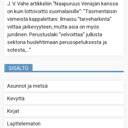
J. V. Vahe
artikkeliin
”Naapuruus Venäjän kanssa
on kuin lottovoitto suomalaisille”
: “
Täsmentäisin
viimeistä kappalettani. Ilmaisu ”tarveharkinta”
viittaa järkevyyteen, mutta asia on myös
juridinen. Perustuslaki ”velvoittaa” julkista
sektoria huolehtimaan perusopetuksesta ja
sotesta,…
”
SISÄLTÖ
Asunnot ja metsä
Kevyttä
Kirjat
Lajittelematon