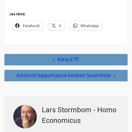
Jaa tämä:
Facebook
X
WhatsApp
Artikkelien
Kiina ETF
selaus
Asunnot loppumassa kesken Suomesta
Lars Stormbom - Homo
Economicus