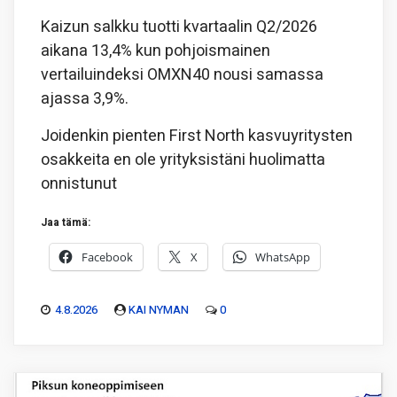
Kaizun salkku tuotti kvartaalin Q2/2026
aikana 13,4% kun pohjoismainen
vertailuindeksi OMXN40 nousi samassa
ajassa 3,9%.
Joidenkin pienten First North kasvuyritysten
osakkeita en ole yrityksistäni huolimatta
onnistunut
Jaa tämä:
Facebook
X
WhatsApp
4.8.2026
KAI NYMAN
0