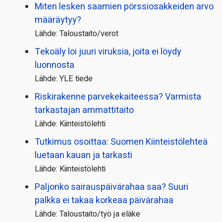
Miten lesken saamien pörssi­osakkeiden arvo
määräytyy?
Lähde: Taloustaito/verot
Tekoäly loi juuri viruksia, joita ei löydy
luonnosta
Lähde: YLE tiede
Riskirakenne parvekekaiteessa? Varmista
tarkastajan ammattitaito
Lähde: Kiinteistölehti
Tutkimus osoittaa: Suomen Kiinteistölehteä
luetaan kauan ja tarkasti
Lähde: Kiinteistölehti
Paljonko sairauspäivä­rahaa saa? Suuri
palkka ei takaa korkeaa päivärahaa
Lähde: Taloustaito/työ ja eläke