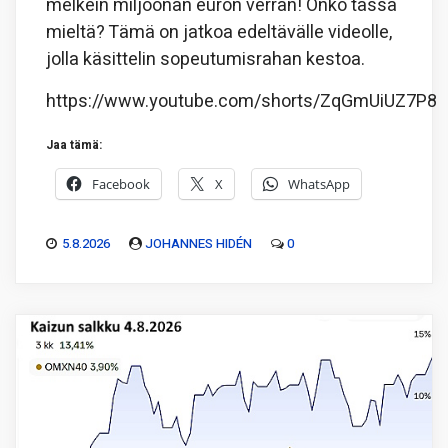
melkein miljoonan euron verran! Onko tässä
mieltä? Tämä on jatkoa edeltävälle videolle,
jolla käsittelin sopeutumisrahan kestoa.
https://www.youtube.com/shorts/ZqGmUiUZ7P8
Jaa tämä:
Facebook
X
WhatsApp
5.8.2026
JOHANNES HIDÉN
0