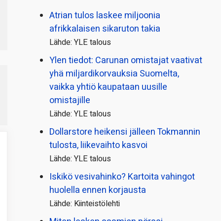
Atrian tulos laskee miljoonia
afrikkalaisen sikaruton takia
Lähde: YLE talous
Ylen tiedot: Carunan omistajat vaativat
yhä miljardi­korvauksia Suomelta,
vaikka yhtiö kaupataan uusille
omistajille
Lähde: YLE talous
Dollarstore heikensi jälleen Tokmannin
tulosta, liikevaihto kasvoi
Lähde: YLE talous
Iskikö vesivahinko? Kartoita vahingot
huolella ennen korjausta
Lähde: Kiinteistölehti