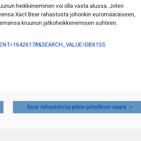
ruunun heikkeneminen voi olla vasta alussa. Joten
teensa Xact Bear rahastosta johonkin euromääräiseen,
 asemansa kruunun jatkoheikkenemisen suhteen.
TRUMENT=16426178&SEARCH_VALUE=DBX1SS
Bear rahastoissa piilee petollinen vaara