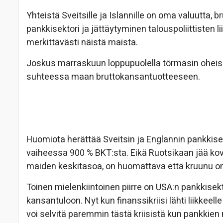
Yhteistä Sveitsille ja Islannille on oma valuutta
pankkisektori ja jättäytyminen talouspoliittisten l
merkittävästi näistä maista.
Joskus marraskuun loppupuolella törmäsin oheise
suhteessa maan bruttokansantuotteeseen.
Huomiota herättää Sveitsin ja Englannin pankkisekt
vaiheessa 900 % BKT:sta. Eikä Ruotsikaan jää ko
maiden keskitasoa, on huomattava että kruunu on 
Toinen mielenkiintoinen piirre on USA:n pankkise
kansantuloon. Nyt kun finanssikriisi lähti liikkee
voi selvitä paremmin tästä kriisistä kun pankkien