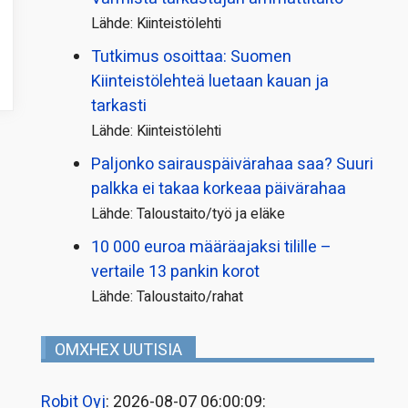
Lähde: Kiinteistölehti
Tutkimus osoittaa: Suomen
Kiinteistölehteä luetaan kauan ja
tarkasti
Lähde: Kiinteistölehti
Paljonko sairauspäivä­rahaa saa? Suuri
palkka ei takaa korkeaa päivärahaa
Lähde: Taloustaito/työ ja eläke
10 000 euroa määräajaksi tilille –
vertaile 13 pankin korot
Lähde: Taloustaito/rahat
OMXHEX UUTISIA
Robit Oyj
: 2026-08-07 06:00:09: