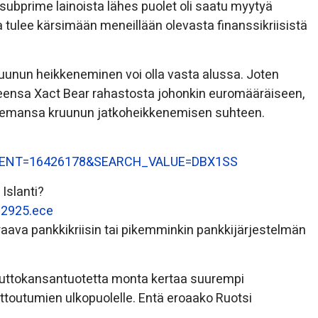
subprime lainoista lähes puolet oli saatu myytyä
 tulee kärsimään meneillään olevasta finanssikriisistä
ruunun heikkeneminen voi olla vasta alussa. Joten
teensa Xact Bear rahastosta johonkin euromääräiseen,
 asemansa kruunun jatkoheikkenemisen suhteen.
TRUMENT=16426178&SEARCH_VALUE=DBX1SS
 Islanti?
192925.ece
raava pankkikriisin tai pikemminkin pankkijärjestelmän
, bruttokansantuotetta monta kertaa suurempi
iittoutumien ulkopuolelle. Entä eroaako Ruotsi