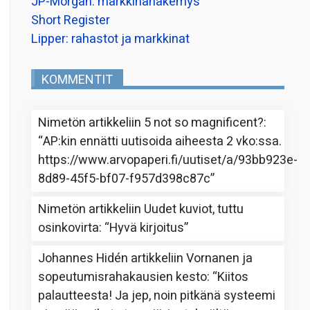
JP-Morgan: markkinanäkemys
Short Register
Lipper: rahastot ja markkinat
KOMMENTIT
Nimetön
artikkeliin
5 not so magnificent?
:
“
AP:kin ennätti uutisoida aiheesta 2 vko:ssa.
https://www.arvopaperi.fi/uutiset/a/93bb923e-
8d89-45f5-bf07-f957d398c87c
”
Nimetön
artikkeliin
Uudet kuviot, tuttu
osinkovirta
: “
Hyvä kirjoitus
”
Johannes Hidén
artikkeliin
Vornanen ja
sopeutumisrahakausien kesto
: “
Kiitos
palautteesta! Ja jep, noin pitkänä systeemi