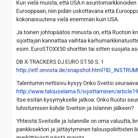
Kun vielä muista, että USA:n asuntomarkkinoiden 
Eurooppaan, niin pidän uskottavana että Eurooppa
kokonaisuutena vielä enemmän kuin USA.
Ja toinen johtopäätös minusta on, että Ruotsin k
sijoittajan kannattaa vaihtaa karhumarkkinatuot
esim. EuroSTOXX50 shorttiin tai sitten suojata
DB X-TRACKERS DJ EURO ST.50 S. 1
http://etf.onvista.de/snapshot.html?ID_INS
Talentumin nettisivu kysyy Onko Sveitsi seuraava
http://www.talouselama.fi/sijoittaminen/article
Itse esitän kysymykselle jatkoa: Onko Ruotsi seu
luhistumisen kohde Sveitsin ja Islannin jälkeen?
Yhteistä Sveitsille ja Islannille on oma valuutta
pankkisektori ja jättäytyminen talouspoliittisten l
merkittävästi näistä maista.