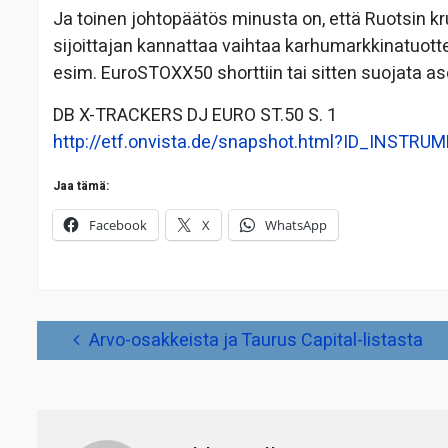
Ja toinen johtopäätös minusta on, että Ruotsin k
sijoittajan kannattaa vaihtaa karhumarkkinatuot
esim. EuroSTOXX50 shorttiin tai sitten suojata
DB X-TRACKERS DJ EURO ST.50 S. 1
http://etf.onvista.de/snapshot.html?ID_INS
Jaa tämä:
Facebook
X
WhatsApp
Artikkelien
Arvo-osakkeista ja Taurus Capital-listasta
selaus