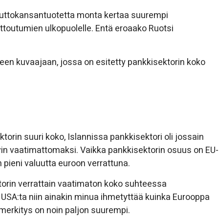
, bruttokansantuotetta monta kertaa suurempi
iittoutumien ulkopuolelle. Entä eroaako Ruotsi
en kuvaajaan, jossa on esitetty pankkisektorin koko
orin suuri koko, Islannissa pankkisektori oli jossain
vin vaatimattomaksi. Vaikka pankkisektorin osuus on EU-
pieni valuutta euroon verrattuna.
ktorin verrattain vaatimaton koko suhteessa
lle USA:ta niin ainakin minua ihmetyttää kuinka Eurooppa
 merkitys on noin paljon suurempi.