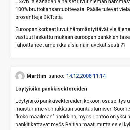
USA:n ja Kanadan alhaiset luvut hieman hämmästyt
100% bruttokansantuotteesta. Päälle tulevat vielä
prosentteja BKT:stä.
Euroopan korkeat luvut hämmästyttävät vielä en
vastuut laskettu mukaan euroopan pankkien taseis
rahoittaneet amerikkalaisia näin avokätisesti ??
Marttim
sanoo:
14.12.2008 11:14
Löytyisikö pankkisektoreiden
Löytyisikö pankkisektoreiden kokoon osaselitys u
muistamme voimakkaan suuntautumisen Suomeen 
"koko maailman" pankkina, myös Lontoo on yksi m
pankit kattavat myös Baltian maat, mutta se ei kyll