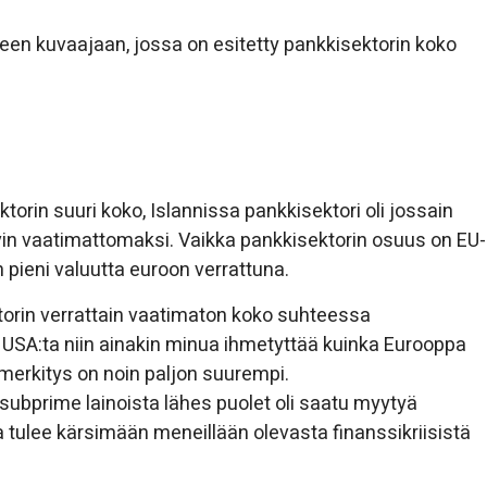
en kuvaajaan, jossa on esitetty pankkisektorin koko
orin suuri koko, Islannissa pankkisektori oli jossain
vin vaatimattomaksi. Vaikka pankkisektorin osuus on EU-
pieni valuutta euroon verrattuna.
ktorin verrattain vaatimaton koko suhteessa
lle USA:ta niin ainakin minua ihmetyttää kuinka Eurooppa
 merkitys on noin paljon suurempi.
subprime lainoista lähes puolet oli saatu myytyä
 tulee kärsimään meneillään olevasta finanssikriisistä