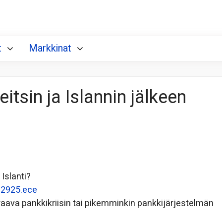
t
Markkinat
tsin ja Islannin jälkeen
 Islanti?
192925.ece
raava pankkikriisin tai pikemminkin pankkijärjestelmän