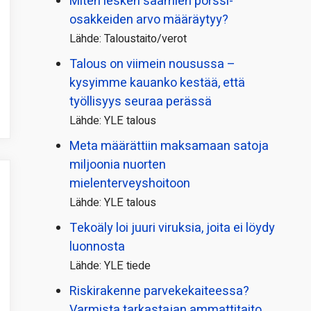
Miten lesken saamien pörssi­
osakkeiden arvo määräytyy?
Lähde: Taloustaito/verot
Talous on viimein nousussa –
kysyimme kauanko kestää, että
työllisyys seuraa perässä
Lähde: YLE talous
Meta määrättiin maksamaan satoja
miljoonia nuorten
mielenterveyshoitoon
Lähde: YLE talous
Tekoäly loi juuri viruksia, joita ei löydy
luonnosta
Lähde: YLE tiede
Riskirakenne parvekekaiteessa?
Varmista tarkastajan ammattitaito