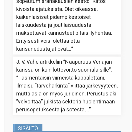
sopeutumisrahakausien kesto
: “
Kiitos
kivoista ajatuksista. Olet oikeassa,
kaikenlaisiset pidempikestoiset
laiskuudesta ja joutilaisuudesta
maksettavat kannusteet pitäisi lyhentää.
Erityisesti voisi olettaa että
kansanedustajat ovat…
”
J. V. Vahe
artikkeliin
”Naapuruus Venäjän
kanssa on kuin lottovoitto suomalaisille”
:
“
Täsmentäisin viimeistä kappalettani.
Ilmaisu ”tarveharkinta” viittaa järkevyyteen,
mutta asia on myös juridinen. Perustuslaki
”velvoittaa” julkista sektoria huolehtimaan
perusopetuksesta ja sotesta,…
”
SISÄLTÖ