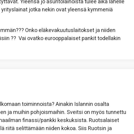
tävät. Yleensä jo asuntolainoista tulee aika lähelle
 yrityslainat jotka nekin ovat yleensä kymmeniä
emmän??? Onko eläkevakuutuslaitokset ja niiden
iin ?? Vai ovatko eurooppalaiset pankit todellakin
lkomaan toiminnoista? Ainakin Islannin osalta
ja muihin pohjoismaihin. Sveitsi on myös tunnettu
aailman finassi/pankki keskuksista. Ruotsalaiset
ä riitä selittämään niiden kokoa. Siis Ruotsin ja