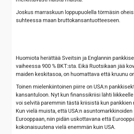
Joskus marraskuun loppupuolella törmäsin oheise
suhteessa maan bruttokansantuotteeseen.
Huomiota herättää Sveitsin ja Englannin pankkisekt
vaiheessa 900 % BKT:sta. Eikä Ruotsikaan jää ko
maiden keskitasoa, on huomattava että kruunu on 
Toinen mielenkiintoinen piirre on USA:n pankkise
kansantuloon. Nyt kun finanssikriisi lähti liikkee
voi selvitä paremmin tästä kriisistä kun pankkien
Kun vielä muista, että USA:n asuntomarkkinoiden 
Eurooppaan, niin pidän uskottavana että Eurooppa
kokonaisuutena vielä enemmän kuin USA.