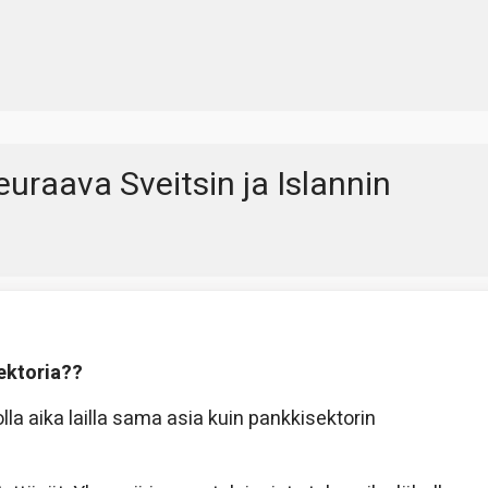
uraava Sveitsin ja Islannin
ektoria??
olla aika lailla sama asia kuin pankkisektorin