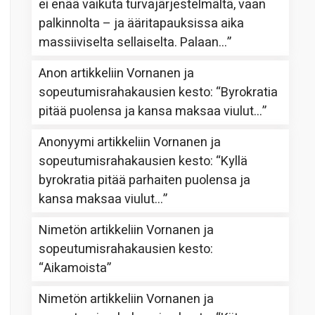
ei enää vaikuta turvajärjestelmältä, vaan
palkinnolta – ja ääritapauksissa aika
massiiviselta sellaiselta. Palaan…
”
Anon
artikkeliin
Vornanen ja
sopeutumisrahakausien kesto
: “
Byrokratia
pitää puolensa ja kansa maksaa viulut…
”
Anonyymi
artikkeliin
Vornanen ja
sopeutumisrahakausien kesto
: “
Kyllä
byrokratia pitää parhaiten puolensa ja
kansa maksaa viulut…
”
Nimetön
artikkeliin
Vornanen ja
sopeutumisrahakausien kesto
:
“
Aikamoista
”
Nimetön
artikkeliin
Vornanen ja