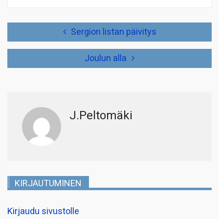
Artikkelien
Sergion listan päivitys
selaus
Joulun alla
J.Peltomäki
KIRJAUTUMINEN
Kirjaudu sivustolle