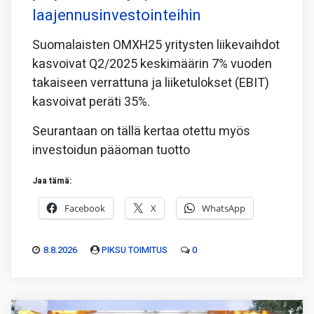
laajennusinvestointeihin
Suomalaisten OMXH25 yritysten liikevaihdot
kasvoivat Q2/2025 keskimäärin 7% vuoden
takaiseen verrattuna ja liiketulokset (EBIT)
kasvoivat peräti 35%.
Seurantaan on tällä kertaa otettu myös
investoidun pääoman tuotto
Jaa tämä:
Facebook
X
WhatsApp
8.8.2026
PIKSU TOIMITUS
0