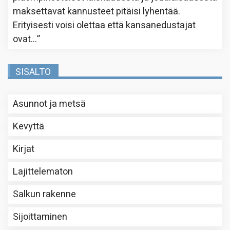
maksettavat kannusteet pitäisi lyhentää.
Erityisesti voisi olettaa että kansanedustajat
ovat…
”
SISÄLTÖ
Asunnot ja metsä
Kevyttä
Kirjat
Lajittelematon
Salkun rakenne
Sijoittaminen