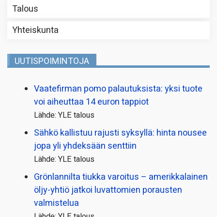
Talous
Yhteiskunta
UUTISPOIMINTOJA
Vaatefirman pomo palautuksista: yksi tuote
voi aiheuttaa 14 euron tappiot
Lähde: YLE talous
Sähkö kallistuu rajusti syksyllä: hinta nousee
jopa yli yhdeksään senttiin
Lähde: YLE talous
Grönlannilta tiukka varoitus – amerikkalainen
öljy-yhtiö jatkoi luvattomien porausten
valmistelua
Lähde: YLE talous