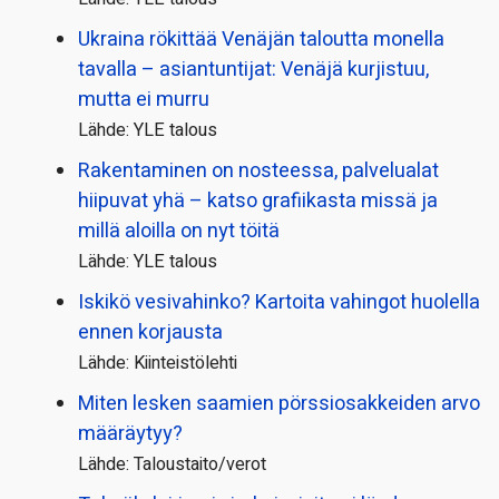
Ukraina rökittää Venäjän taloutta monella
tavalla – asiantuntijat: Venäjä kurjistuu,
mutta ei murru
Lähde: YLE talous
Rakentaminen on nosteessa, palvelualat
hiipuvat yhä – katso grafiikasta missä ja
millä aloilla on nyt töitä
Lähde: YLE talous
Iskikö vesivahinko? Kartoita vahingot huolella
ennen korjausta
Lähde: Kiinteistölehti
Miten lesken saamien pörssi­osakkeiden arvo
määräytyy?
Lähde: Taloustaito/verot