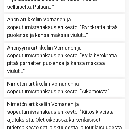
sellaiselta. Palaan…
”
Anon
artikkeliin
Vornanen ja
sopeutumisrahakausien kesto
: “
Byrokratia pitää
puolensa ja kansa maksaa viulut…
”
Anonyymi
artikkeliin
Vornanen ja
sopeutumisrahakausien kesto
: “
Kyllä byrokratia
pitää parhaiten puolensa ja kansa maksaa
viulut…
”
Nimetön
artikkeliin
Vornanen ja
sopeutumisrahakausien kesto
: “
Aikamoista
”
Nimetön
artikkeliin
Vornanen ja
sopeutumisrahakausien kesto
: “
Kiitos kivoista
ajatuksista. Olet oikeassa, kaikenlaisiset
pidempikestoiset laiskuudesta ja joutilaisuudesta