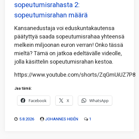
sopeutumisrahasta 2:
sopeutumisrahan määrä
Kansanedustaja voi eduskuntakautensa
päätyttyä saada sopeutumisrahaa yhteensä
melkein miljoonan euron verran! Onko tässä
mieltä? Tämä on jatkoa edeltävälle videolle,
jolla käsittelin sopeutumisrahan kestoa.
https://www.youtube.com/shorts/ZqGmUiUZ7P8
Jaa tämä:
Facebook
X
WhatsApp
5.8.2026
JOHANNES HIDÉN
1