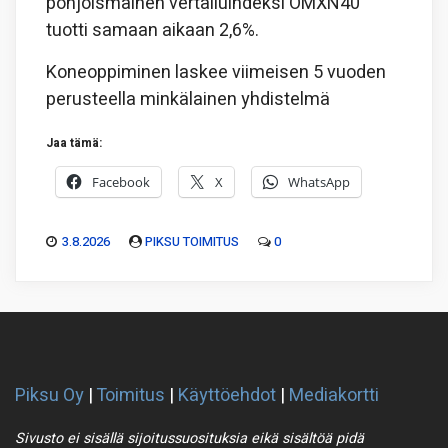
pohjoismainen vertailuindeksi OMXN40
tuotti samaan aikaan 2,6%.
Koneoppiminen laskee viimeisen 5 vuoden
perusteella minkälainen yhdistelmä
Jaa tämä:
Facebook
X
WhatsApp
3.8.2026
PIKSU TOIMITUS
0
Piksu Oy
|
Toimitus
|
Käyttöehdot
|
Mediakortti
Sivusto ei sisällä sijoitussuosituksia eikä sisältöä pidä