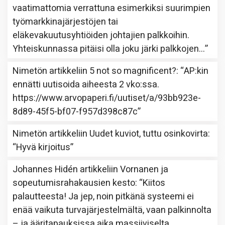
vaatimattomia verrattuna esimerkiksi suurimpien
työmarkkinajärjestöjen tai
eläkevakuutusyhtiöiden johtajien palkkoihin.
Yhteiskunnassa pitäisi olla joku järki palkkojen…
”
Nimetön
artikkeliin
5 not so magnificent?
: “
AP:kin
ennätti uutisoida aiheesta 2 vko:ssa.
https://www.arvopaperi.fi/uutiset/a/93bb923e-
8d89-45f5-bf07-f957d398c87c
”
Nimetön
artikkeliin
Uudet kuviot, tuttu osinkovirta
:
“
Hyvä kirjoitus
”
Johannes Hidén
artikkeliin
Vornanen ja
sopeutumisrahakausien kesto
: “
Kiitos
palautteesta! Ja jep, noin pitkänä systeemi ei
enää vaikuta turvajärjestelmältä, vaan palkinnolta
– ja ääritapauksissa aika massiiviselta