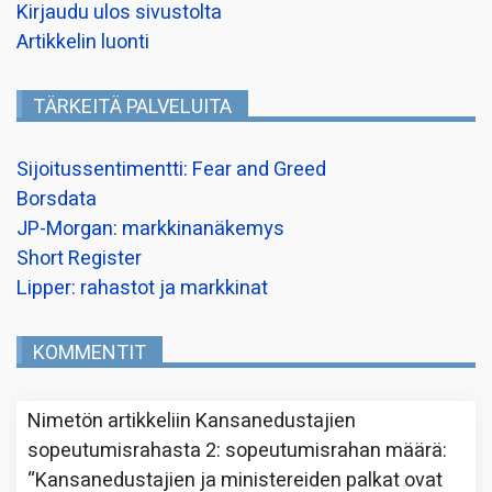
Kirjaudu ulos sivustolta
Artikkelin luonti
TÄRKEITÄ PALVELUITA
Sijoitussentimentti: Fear and Greed
Borsdata
JP-Morgan: markkinanäkemys
Short Register
Lipper: rahastot ja markkinat
KOMMENTIT
Nimetön
artikkeliin
Kansanedustajien
sopeutumisrahasta 2: sopeutumisrahan määrä
:
“
Kansanedustajien ja ministereiden palkat ovat