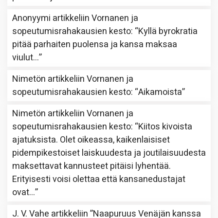
Anonyymi
artikkeliin
Vornanen ja
sopeutumisrahakausien kesto
: “
Kyllä byrokratia
pitää parhaiten puolensa ja kansa maksaa
viulut…
”
Nimetön
artikkeliin
Vornanen ja
sopeutumisrahakausien kesto
: “
Aikamoista
”
Nimetön
artikkeliin
Vornanen ja
sopeutumisrahakausien kesto
: “
Kiitos kivoista
ajatuksista. Olet oikeassa, kaikenlaisiset
pidempikestoiset laiskuudesta ja joutilaisuudesta
maksettavat kannusteet pitäisi lyhentää.
Erityisesti voisi olettaa että kansanedustajat
ovat…
”
J. V. Vahe
artikkeliin
”Naapuruus Venäjän kanssa