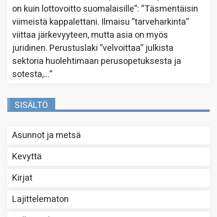
on kuin lottovoitto suomalaisille”
: “
Täsmentäisin
viimeistä kappalettani. Ilmaisu ”tarveharkinta”
viittaa järkevyyteen, mutta asia on myös
juridinen. Perustuslaki ”velvoittaa” julkista
sektoria huolehtimaan perusopetuksesta ja
sotesta,…
”
SISÄLTÖ
Asunnot ja metsä
Kevyttä
Kirjat
Lajittelematon