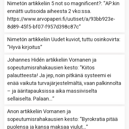
Nimetön
artikkeliin
5 not so magnificent?
: “
AP:kin
ennätti uutisoida aiheesta 2 vko:ssa.
https://www.arvopaperi.fi/uutiset/a/93bb923e-
8d89-45f5-bf07-f957d398c87c
”
Nimetön
artikkeliin
Uudet kuviot, tuttu osinkovirta
:
“
Hyvä kirjoitus
”
Johannes Hidén
artikkeliin
Vornanen ja
sopeutumisrahakausien kesto
: “
Kiitos
palautteesta! Ja jep, noin pitkänä systeemi ei
enää vaikuta turvajärjestelmältä, vaan palkinnolta
– ja ääritapauksissa aika massiiviselta
sellaiselta. Palaan…
”
Anon
artikkeliin
Vornanen ja
sopeutumisrahakausien kesto
: “
Byrokratia pitää
puolensa ja kansa maksaa viulut…
”