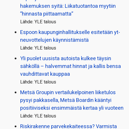
hakemuksen syitä: Liikatuotantoa myytiin
”hinnasta piittaamatta”
Lähde: YLE talous
Espoon kaupungin­hallitukselle esitetään yt-
neuvottelujen käynnistämistä
Lähde: YLE talous
Yli puolet uusista autoista kulkee täysin
sähköllä – halvemmat hinnat ja kallis bensa
vauhdittavat kauppaa
Lähde: YLE talous
Metsä Groupin vertailu­kelpoinen liiketulos
pysyi pakkasella, Metsä Boardin kääntyi
positiiviseksi ensimmäistä kertaa yli vuoteen
Lähde: YLE talous
Riskirakenne parvekekaiteessa? Varmista