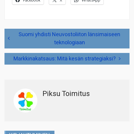
Artikkelien
Suomi yhdisti Neuvostoliiton länsimaiseen
selaus
teknologiaan
Markkinakatsaus: Mitä kesän strategiaksi?
Piksu Toimitus