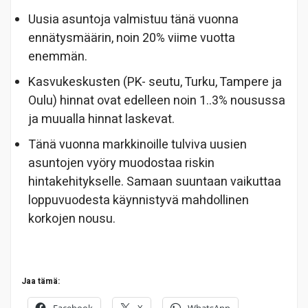
Uusia asuntoja valmistuu tänä vuonna
ennätysmäärin, noin 20% viime vuotta
enemmän.
Kasvukeskusten (PK- seutu, Turku, Tampere ja
Oulu) hinnat ovat edelleen noin 1..3% nousussa
ja muualla hinnat laskevat.
Tänä vuonna markkinoille tulviva uusien
asuntojen vyöry muodostaa riskin
hintakehitykselle. Samaan suuntaan vaikuttaa
loppuvuodesta käynnistyvä mahdollinen
korkojen nousu.
Jaa tämä:
Facebook
X
WhatsApp