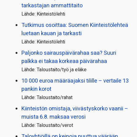
tarkastajan ammattitaito
Lähde: Kiinteistölehti
Tutkimus osoittaa: Suomen Kiinteistölehteä
luetaan kauan ja tarkasti
Lähde: Kiinteistölehti
Paljonko sairauspäivä­rahaa saa? Suuri
palkka ei takaa korkeaa päivärahaa
Lähde: Taloustaito/työ ja eläke
10 000 euroa määräajaksi tilille – vertaile 13
pankin korot
Lähde: Taloustaito/rahat
Kiinteistön omistaja, viivästyskorko vaanii –
muista 6.8. maksaa verosi
Lähde: Taloustaito/verot
Taloyhtiöillä on keinoja puuttua väärään