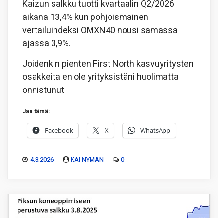
Kaizun salkku tuotti kvartaalin Q2/2026
aikana 13,4% kun pohjoismainen
vertailuindeksi OMXN40 nousi samassa
ajassa 3,9%.
Joidenkin pienten First North kasvuyritysten
osakkeita en ole yrityksistäni huolimatta
onnistunut
Jaa tämä:
Facebook
X
WhatsApp
4.8.2026
KAI NYMAN
0