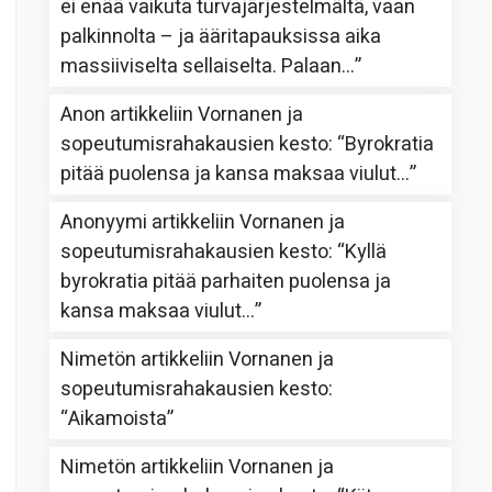
ei enää vaikuta turvajärjestelmältä, vaan
palkinnolta – ja ääritapauksissa aika
massiiviselta sellaiselta. Palaan…
”
Anon
artikkeliin
Vornanen ja
sopeutumisrahakausien kesto
: “
Byrokratia
pitää puolensa ja kansa maksaa viulut…
”
Anonyymi
artikkeliin
Vornanen ja
sopeutumisrahakausien kesto
: “
Kyllä
byrokratia pitää parhaiten puolensa ja
kansa maksaa viulut…
”
Nimetön
artikkeliin
Vornanen ja
sopeutumisrahakausien kesto
:
“
Aikamoista
”
Nimetön
artikkeliin
Vornanen ja