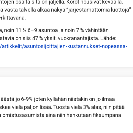
ojen osalta sitä on jäljellä. Korot nousivat keväällä,
ja vasta talvella alkaa näkyä ”järjestämättömiä luottoja”
erkittävänä.
, noin 11 % 6–9 asuntoa ja noin 7 % vähintään
via on siis 47 % yksit. vuokranantajista. Lähde:
2/artikkelit/asuntosijoittajien-kustannukset-nopeassa-
tä jo 6-9% joten kyllähän niistäkin on jo ilmaa
ee vielä paljon lisää. Tuosta vielä 3% alas, niin pitää
n omistusasumista aina niin hehkutaan fiksumpana