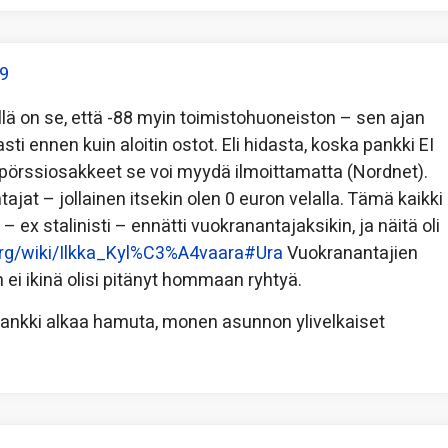
09
llä on se, että -88 myin toimistohuoneiston – sen ajan
ti ennen kuin aloitin ostot. Eli hidasta, koska pankki EI
 pörssiosakkeet se voi myydä ilmoittamatta (Nordnet).
t – jollainen itsekin olen 0 euron velalla. Tämä kaikki
– ex stalinisti – ennätti vuokranantajaksikin, ja näitä oli
a.org/wiki/Ilkka_Kyl%C3%A4vaara#Ura
Vuokranantajien
n ei ikinä olisi pitänyt hommaan ryhtyä.
pankki alkaa hamuta, monen asunnon ylivelkaiset