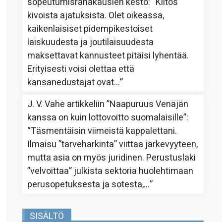
sopeutumisrahakausien kesto
: “
Kiitos
kivoista ajatuksista. Olet oikeassa,
kaikenlaisiset pidempikestoiset
laiskuudesta ja joutilaisuudesta
maksettavat kannusteet pitäisi lyhentää.
Erityisesti voisi olettaa että
kansanedustajat ovat…
”
J. V. Vahe
artikkeliin
”Naapuruus Venäjän
kanssa on kuin lottovoitto suomalaisille”
:
“
Täsmentäisin viimeistä kappalettani.
Ilmaisu ”tarveharkinta” viittaa järkevyyteen,
mutta asia on myös juridinen. Perustuslaki
”velvoittaa” julkista sektoria huolehtimaan
perusopetuksesta ja sotesta,…
”
SISÄLTÖ