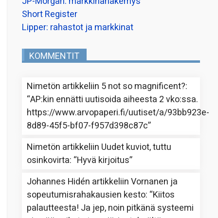
JP-Morgan: markkinanäkemys
Short Register
Lipper: rahastot ja markkinat
KOMMENTIT
Nimetön
artikkeliin
5 not so magnificent?
:
“
AP:kin ennätti uutisoida aiheesta 2 vko:ssa.
https://www.arvopaperi.fi/uutiset/a/93bb923e-
8d89-45f5-bf07-f957d398c87c
”
Nimetön
artikkeliin
Uudet kuviot, tuttu
osinkovirta
: “
Hyvä kirjoitus
”
Johannes Hidén
artikkeliin
Vornanen ja
sopeutumisrahakausien kesto
: “
Kiitos
palautteesta! Ja jep, noin pitkänä systeemi