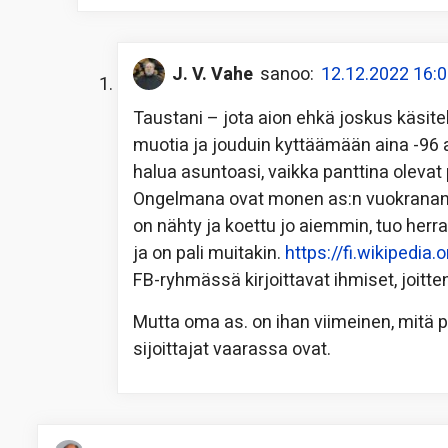
J. V. Vahe
sanoo:
12.12.2022 16:
Taustani – jota aion ehkä joskus käsite
muotia ja jouduin kyttäämään aina -96 as
halua asuntoasi, vaikka panttina olevat
Ongelmana ovat monen as:n vuokranantaja
on nähty ja koettu jo aiemmin, tuo herra 
ja on pali muitakin.
https://fi.wikipedi
FB-ryhmässä kirjoittavat ihmiset, joitte
Mutta oma as. on ihan viimeinen, mitä 
sijoittajat vaarassa ovat.