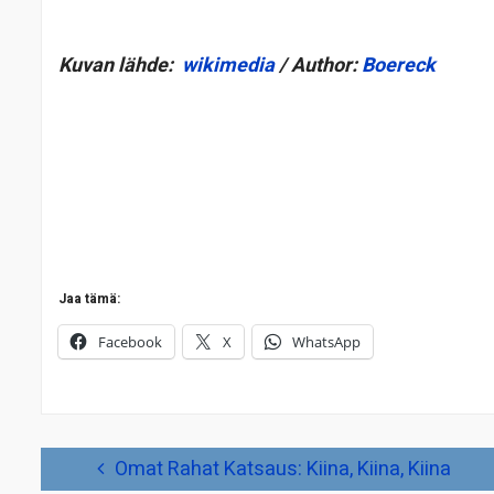
Kuvan lähde:
wikimedia
/ Author:
Boereck
Jaa tämä:
Facebook
X
WhatsApp
Artikkelien
Omat Rahat Katsaus: Kiina, Kiina, Kiina
selaus