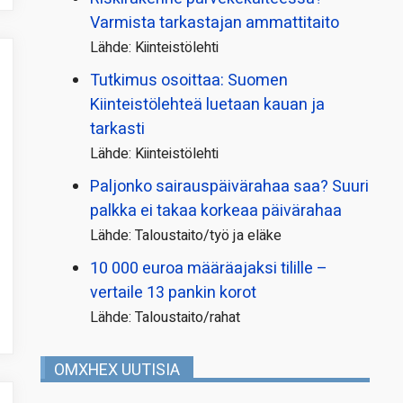
Varmista tarkastajan ammattitaito
Lähde: Kiinteistölehti
Tutkimus osoittaa: Suomen
Kiinteistölehteä luetaan kauan ja
tarkasti
Lähde: Kiinteistölehti
Paljonko sairauspäivä­rahaa saa? Suuri
palkka ei takaa korkeaa päivärahaa
Lähde: Taloustaito/työ ja eläke
10 000 euroa määräajaksi tilille –
vertaile 13 pankin korot
Lähde: Taloustaito/rahat
OMXHEX UUTISIA