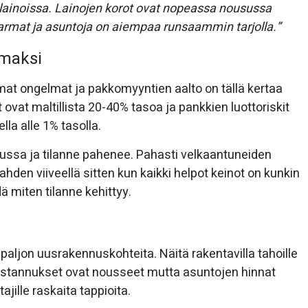
lainoissa. Lainojen korot ovat nopeassa nousussa
rmat ja asuntoja on aiempaa runsaammin tarjolla.”
lmaksi
mat ongelmat ja pakkomyyntien aalto on tällä kertaa
ovat maltillista 20-40% tasoa ja pankkien luottoriskit
lla alle 1% tasolla.
ussa ja tilanne pahenee. Pahasti velkaantuneiden
hden viiveellä sitten kun kaikki helpot keinot on kunkin
ä miten tilanne kehittyy.
 paljon uusrakennuskohteita. Näitä rakentavilla tahoille
stannukset ovat nousseet mutta asuntojen hinnat
jille raskaita tappioita.