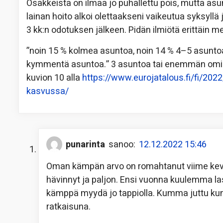
Osakkeista on ilmaa jo puhallettu pois, mutta asunt
lainan hoito alkoi olettaakseni vaikeutua syksyllä 
3 kk:n odotuksen jälkeen. Pidän ilmiötä erittäin m
”noin 15 % kolmea asuntoa, noin 14 % 4–5 asuntoa
kymmentä asuntoa.” 3 asuntoa tai enemmän omista
kuvion 10 alla
https://www.eurojatalous.fi/fi/202
kasvussa/
punarinta
sanoo:
12.12.2022 15:46
Oman kämpän arvo on romahtanut viime kevääs
hävinnyt ja paljon. Ensi vuonna kuulemma lask
kämppä myydä jo tappiolla. Kumma juttu ku
ratkaisuna.