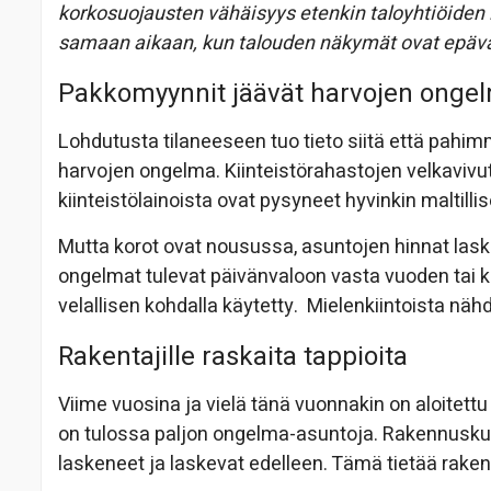
korkosuojausten vähäisyys etenkin taloyhtiöiden 
samaan aikaan, kun talouden näkymät ovat epäva
Pakkomyynnit jäävät harvojen onge
Lohdutusta tilaneeseen tuo tieto siitä että pahim
harvojen ongelma. Kiinteistörahastojen velkavivut 
kiinteistölainoista ovat pysyneet hyvinkin maltillise
Mutta korot ovat nousussa, asuntojen hinnat lask
ongelmat tulevat päivänvaloon vasta vuoden tai ka
velallisen kohdalla käytetty. Mielenkiintoista nähd
Rakentajille raskaita tappioita
Viime vuosina ja vielä tänä vuonnakin on aloitettu
on tulossa paljon ongelma-asuntoja. Rakennusku
laskeneet ja laskevat edelleen. Tämä tietää rakenta