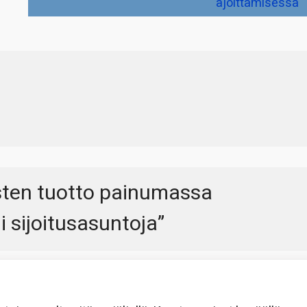
ajoittamisessa
sten tuotto painumassa
ii sijoitusasuntoja
”