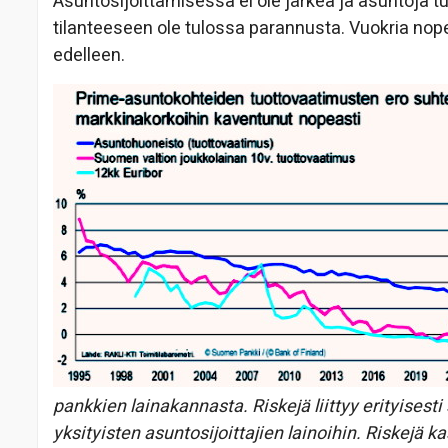
Asuntosijoittamisessa ei ole järkeä ja asuntoja t
tilanteeseen ole tulossa parannusta. Vuokria nop
edelleen.
pankkien lainakannasta. Riskejä liittyy erityisest
yksityisten asuntosijoittajien lainoihin. Riskejä 