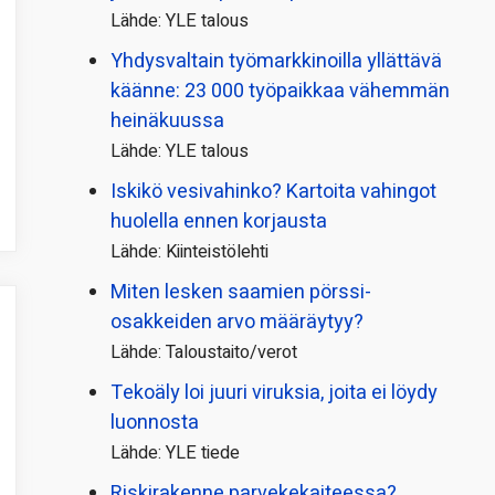
Lähde: YLE talous
Yhdysvaltain työmarkkinoilla yllättävä
käänne: 23 000 työpaikkaa vähemmän
heinäkuussa
Lähde: YLE talous
Iskikö vesivahinko? Kartoita vahingot
huolella ennen korjausta
Lähde: Kiinteistölehti
Miten lesken saamien pörssi­
osakkeiden arvo määräytyy?
Lähde: Taloustaito/verot
Tekoäly loi juuri viruksia, joita ei löydy
luonnosta
Lähde: YLE tiede
Riskirakenne parvekekaiteessa?