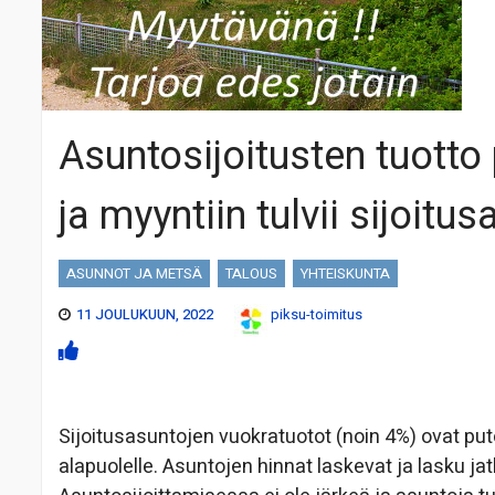
Asuntosijoitusten tuotto
ja myyntiin tulvii sijoitu
ASUNNOT JA METSÄ
TALOUS
YHTEISKUNTA
11 JOULUKUUN, 2022
piksu-toimitus
Sijoitusasuntojen vuokratuotot (noin 4%) ovat p
alapuolelle. Asuntojen hinnat laskevat ja lasku ja