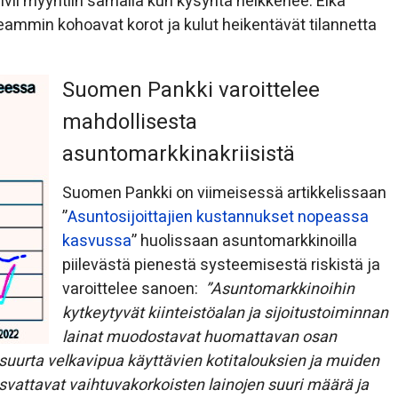
ulvii myyntiin samalla kun kysyntä heikkenee. Eikä
eammin kohoavat korot ja kulut heikentävät tilannetta
Suomen Pankki varoittelee
mahdollisesta
asuntomarkkinakriisistä
Suomen Pankki on viimeisessä artikkelissaan
”
Asuntosijoittajien kustannukset nopeassa
kasvussa
” huolissaan asuntomarkkinoilla
piilevästä pienestä systeemisestä riskistä ja
varoittelee sanoen:
”Asuntomarkkinoihin
kytkeytyvät kiinteistöalan ja sijoitustoiminnan
lainat muodostavat huomattavan osan
i suurta velkavipua käyttävien kotitalouksien ja muiden
kasvattavat vaihtuvakorkoisten lainojen suuri määrä ja