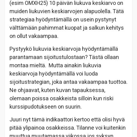
(esim OMXH25) 10 päivän liukuva keskiarvo on
muiden liukuvien keskiarvojen alapuolella. Tätä
strategiaa hyödyntämällä on usein pystynyt
välttämään pahimmat kuopat ja salkun kehitys
on ollut vakaampaa.
Pystyykö liukuvia keskiarvoja hyödyntämällä
parantamaan sijoitustulostaan? Tästä ollaan
montaa mieltä. Mutta ainakin liukuvia
keskiarvoja hyödyntämällä voi luoda
sijoitustrategian, joka antaa vakaampaa tuottoa.
Ne ohjaavat, kuten kuvan tapauksessa,
olemaan poissa osakkeista silloin kun riski
kurssipudotukseen on suurin.
Juuri nyt tämä indikaattori kertoo että olisi hyvä
pitää ylipainoa osakkeissa. Tilanne voi kuitenkin
muuttua muutamassa viikossa jos syksyn