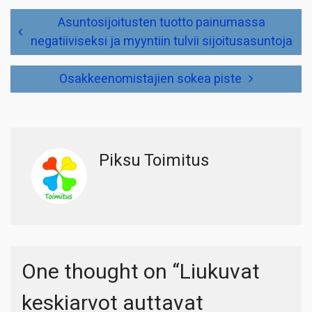
Artikkelien
Asuntosijoitusten tuotto painumassa
selaus
negatiiviseksi ja myyntiin tulvii sijoitusasuntoja
Osakkeenomistajien sokea piste
Piksu Toimitus
One thought on “
Liukuvat
keskiarvot auttavat