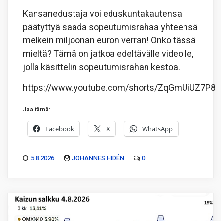
Kansanedustaja voi eduskuntakautensa
päätyttyä saada sopeutumisrahaa yhteensä
melkein miljoonan euron verran! Onko tässä
mieltä? Tämä on jatkoa edeltävälle videolle,
jolla käsittelin sopeutumisrahan kestoa.
https://www.youtube.com/shorts/ZqGmUiUZ7P8
Jaa tämä:
Facebook
X
WhatsApp
5.8.2026
JOHANNES HIDÉN
0