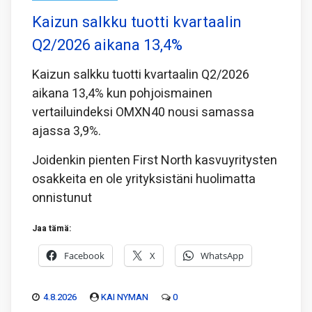
Kaizun salkku tuotti kvartaalin
Q2/2026 aikana 13,4%
Kaizun salkku tuotti kvartaalin Q2/2026
aikana 13,4% kun pohjoismainen
vertailuindeksi OMXN40 nousi samassa
ajassa 3,9%.
Joidenkin pienten First North kasvuyritysten
osakkeita en ole yrityksistäni huolimatta
onnistunut
Jaa tämä:
Facebook
X
WhatsApp
4.8.2026
KAI NYMAN
0