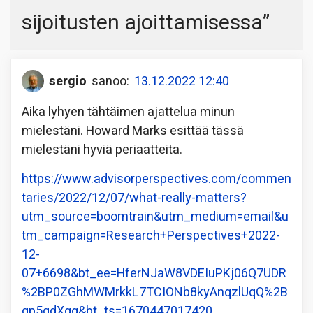
sijoitusten ajoittamisessa
”
sergio
sanoo:
13.12.2022 12:40
Aika lyhyen tähtäimen ajattelua minun
mielestäni. Howard Marks esittää tässä
mielestäni hyviä periaatteita.
https://www.advisorperspectives.com/commen
taries/2022/12/07/what-really-matters?
utm_source=boomtrain&utm_medium=email&u
tm_campaign=Research+Perspectives+2022-
12-
07+6698&bt_ee=HferNJaW8VDEIuPKj06Q7UDR
%2BP0ZGhMWMrkkL7TCIONb8kyAnqzlUqQ%2B
gp5qdXqq&bt_ts=1670447017420