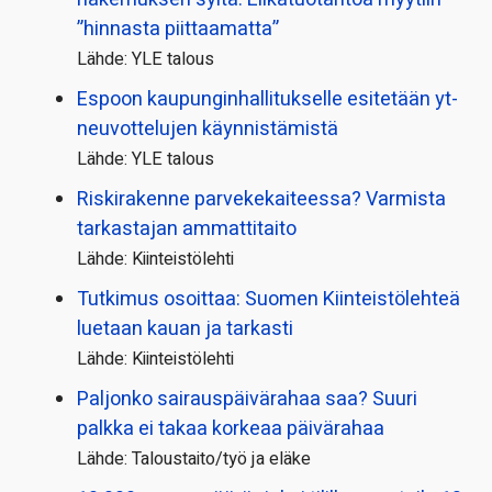
”hinnasta piittaamatta”
Lähde: YLE talous
Espoon kaupungin­hallitukselle esitetään yt-
neuvottelujen käynnistämistä
Lähde: YLE talous
Riskirakenne parvekekaiteessa? Varmista
tarkastajan ammattitaito
Lähde: Kiinteistölehti
Tutkimus osoittaa: Suomen Kiinteistölehteä
luetaan kauan ja tarkasti
Lähde: Kiinteistölehti
Paljonko sairauspäivä­rahaa saa? Suuri
palkka ei takaa korkeaa päivärahaa
Lähde: Taloustaito/työ ja eläke