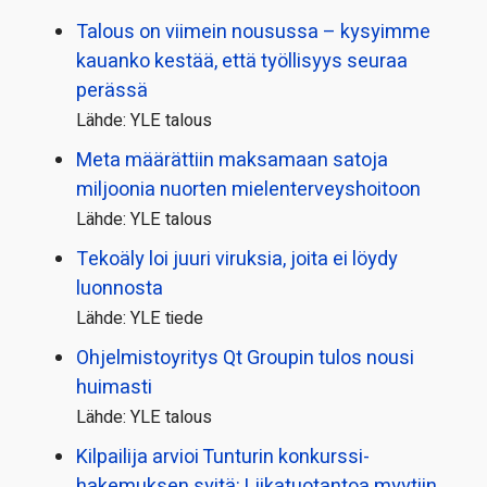
Talous on viimein nousussa – kysyimme
kauanko kestää, että työllisyys seuraa
perässä
Lähde: YLE talous
Meta määrättiin maksamaan satoja
miljoonia nuorten mielenterveyshoitoon
Lähde: YLE talous
Tekoäly loi juuri viruksia, joita ei löydy
luonnosta
Lähde: YLE tiede
Ohjelmistoyritys Qt Groupin tulos nousi
huimasti
Lähde: YLE talous
Kilpailija arvioi Tunturin konkurssi­
hakemuksen syitä: Liikatuotantoa myytiin