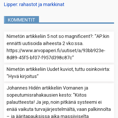
Lipper: rahastot ja markkinat
KOMMENTIT
Nimetön
artikkeliin
5 not so magnificent?
: “
AP:kin
ennätti uutisoida aiheesta 2 vko:ssa.
https://www.arvopaperi.fi/uutiset/a/93bb923e-
8d89-45f5-bf07-f957d398c87c
”
Nimetön
artikkeliin
Uudet kuviot, tuttu osinkovirta
:
“
Hyvä kirjoitus
”
Johannes Hidén
artikkeliin
Vornanen ja
sopeutumisrahakausien kesto
: “
Kiitos
palautteesta! Ja jep, noin pitkänä systeemi ei
enää vaikuta turvajärjestelmältä, vaan palkinnolta
– ja ääritapauksissa aika massiiviselta