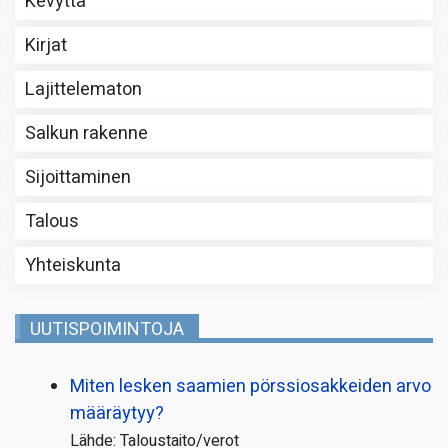
Kevyttä
Kirjat
Lajittelematon
Salkun rakenne
Sijoittaminen
Talous
Yhteiskunta
UUTISPOIMINTOJA
Miten lesken saamien pörssi­osakkeiden arvo
määräytyy?
Lähde: Taloustaito/verot