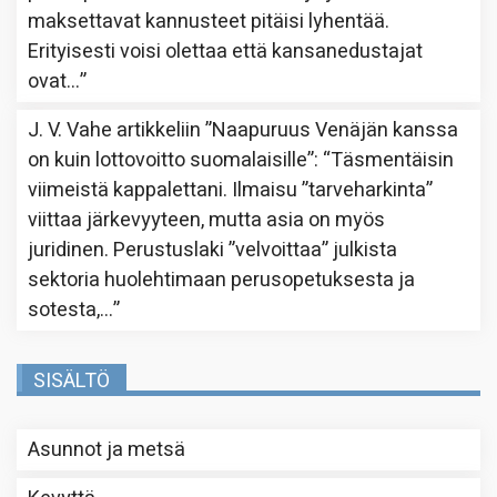
maksettavat kannusteet pitäisi lyhentää.
Erityisesti voisi olettaa että kansanedustajat
ovat…
”
J. V. Vahe
artikkeliin
”Naapuruus Venäjän kanssa
on kuin lottovoitto suomalaisille”
: “
Täsmentäisin
viimeistä kappalettani. Ilmaisu ”tarveharkinta”
viittaa järkevyyteen, mutta asia on myös
juridinen. Perustuslaki ”velvoittaa” julkista
sektoria huolehtimaan perusopetuksesta ja
sotesta,…
”
SISÄLTÖ
Asunnot ja metsä