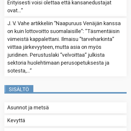
Erityisesti voisi olettaa että kansanedustajat
ovat…
”
J. V. Vahe
artikkeliin
”Naapuruus Venäjän kanssa
on kuin lottovoitto suomalaisille”
: “
Täsmentäisin
viimeistä kappalettani. Ilmaisu ”tarveharkinta”
viittaa järkevyyteen, mutta asia on myös
juridinen. Perustuslaki ”velvoittaa” julkista
sektoria huolehtimaan perusopetuksesta ja
sotesta,…
”
SISÄLTÖ
Asunnot ja metsä
Kevyttä