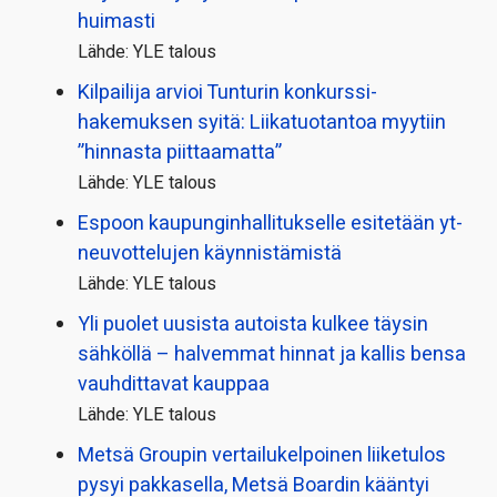
huimasti
Lähde: YLE talous
Kilpailija arvioi Tunturin konkurssi­
hakemuksen syitä: Liikatuotantoa myytiin
”hinnasta piittaamatta”
Lähde: YLE talous
Espoon kaupungin­hallitukselle esitetään yt-
neuvottelujen käynnistämistä
Lähde: YLE talous
Yli puolet uusista autoista kulkee täysin
sähköllä – halvemmat hinnat ja kallis bensa
vauhdittavat kauppaa
Lähde: YLE talous
Metsä Groupin vertailu­kelpoinen liiketulos
pysyi pakkasella, Metsä Boardin kääntyi