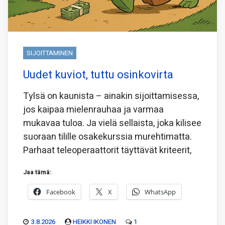
SIJOITTAMINEN
Uudet kuviot, tuttu osinkovirta
Tylsä on kaunista – ainakin sijoittamisessa,
jos kaipaa mielenrauhaa ja varmaa
mukavaa tuloa. Ja vielä sellaista, joka kilisee
suoraan tilille osakekurssia murehtimatta.
Parhaat teleoperaattorit täyttävät kriteerit,
Jaa tämä:
Facebook
X
WhatsApp
3.8.2026
HEIKKI IKONEN
1