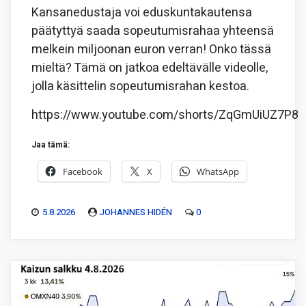
Kansanedustaja voi eduskuntakautensa
päätyttyä saada sopeutumisrahaa yhteensä
melkein miljoonan euron verran! Onko tässä
mieltä? Tämä on jatkoa edeltävälle videolle,
jolla käsittelin sopeutumisrahan kestoa.
https://www.youtube.com/shorts/ZqGmUiUZ7P8
Jaa tämä:
Facebook
X
WhatsApp
5.8.2026
JOHANNES HIDÉN
0