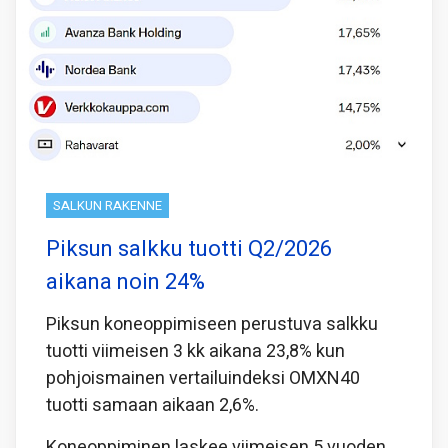
SALKUN RAKENNE
Piksun salkku tuotti Q2/2026
aikana noin 24%
Piksun koneoppimiseen perustuva salkku
tuotti viimeisen 3 kk aikana 23,8% kun
pohjoismainen vertailuindeksi OMXN40
tuotti samaan aikaan 2,6%.
Koneoppiminen laskee viimeisen 5 vuoden