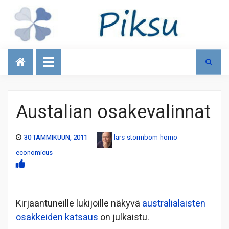
Talous
Austalian osakevalinnat
30 TAMMIKUUN, 2011
lars-stormbom-homo-
economicus
Kirjaantuneille lukijoille näkyvä
australialaisten
osakkeiden katsaus
on julkaistu.