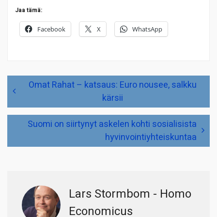
Jaa tämä:
Facebook
X
WhatsApp
Artikkelien
Omat Rahat – katsaus: Euro nousee, salkku
selaus
kärsii
Suomi on siirtynyt askelen kohti sosialisista
hyvinvointiyhteiskuntaa
Lars Stormbom - Homo
Economicus