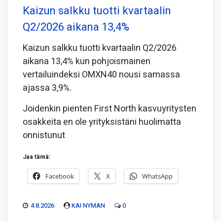
Kaizun salkku tuotti kvartaalin
Q2/2026 aikana 13,4%
Kaizun salkku tuotti kvartaalin Q2/2026
aikana 13,4% kun pohjoismainen
vertailuindeksi OMXN40 nousi samassa
ajassa 3,9%.
Joidenkin pienten First North kasvuyritysten
osakkeita en ole yrityksistäni huolimatta
onnistunut
Jaa tämä:
Facebook
X
WhatsApp
4.8.2026
KAI NYMAN
0