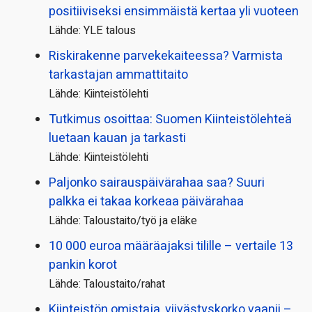
positiiviseksi ensimmäistä kertaa yli vuoteen
Lähde: YLE talous
Riskirakenne parvekekaiteessa? Varmista
tarkastajan ammattitaito
Lähde: Kiinteistölehti
Tutkimus osoittaa: Suomen Kiinteistölehteä
luetaan kauan ja tarkasti
Lähde: Kiinteistölehti
Paljonko sairauspäivä­rahaa saa? Suuri
palkka ei takaa korkeaa päivärahaa
Lähde: Taloustaito/työ ja eläke
10 000 euroa määräajaksi tilille – vertaile 13
pankin korot
Lähde: Taloustaito/rahat
Kiinteistön omistaja, viivästyskorko vaanii –