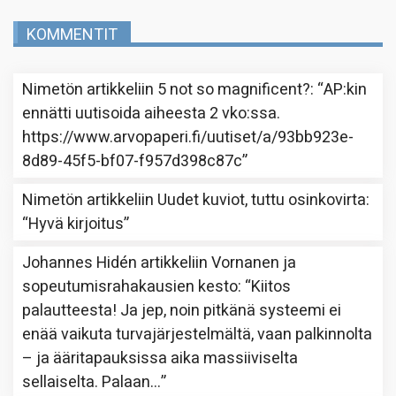
KOMMENTIT
Nimetön
artikkeliin
5 not so magnificent?
: “
AP:kin
ennätti uutisoida aiheesta 2 vko:ssa.
https://www.arvopaperi.fi/uutiset/a/93bb923e-
8d89-45f5-bf07-f957d398c87c
”
Nimetön
artikkeliin
Uudet kuviot, tuttu osinkovirta
:
“
Hyvä kirjoitus
”
Johannes Hidén
artikkeliin
Vornanen ja
sopeutumisrahakausien kesto
: “
Kiitos
palautteesta! Ja jep, noin pitkänä systeemi ei
enää vaikuta turvajärjestelmältä, vaan palkinnolta
– ja ääritapauksissa aika massiiviselta
sellaiselta. Palaan…
”