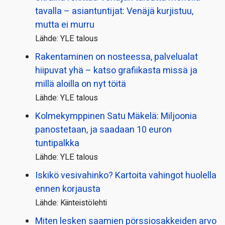
tavalla – asiantuntijat: Venäjä kurjistuu,
mutta ei murru
Lähde: YLE talous
Rakentaminen on nosteessa, palvelualat
hiipuvat yhä – katso grafiikasta missä ja
millä aloilla on nyt töitä
Lähde: YLE talous
Kolmekymppinen Satu Mäkelä: Miljoonia
panostetaan, ja saadaan 10 euron
tuntipalkka
Lähde: YLE talous
Iskikö vesivahinko? Kartoita vahingot huolella
ennen korjausta
Lähde: Kiinteistölehti
Miten lesken saamien pörssi­osakkeiden arvo