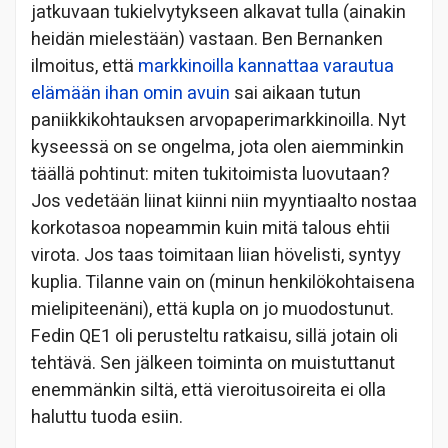
jatkuvaan tukielvytykseen alkavat tulla (ainakin
heidän mielestään) vastaan. Ben Bernanken
ilmoitus, että
markkinoilla kannattaa varautua
elämään ihan omin avuin
sai aikaan tutun
paniikkikohtauksen arvopaperimarkkinoilla. Nyt
kyseessä on se ongelma, jota olen aiemminkin
täällä pohtinut: miten tukitoimista luovutaan?
Jos vedetään liinat kiinni niin myyntiaalto nostaa
korkotasoa nopeammin kuin mitä talous ehtii
virota. Jos taas toimitaan liian hövelisti, syntyy
kuplia. Tilanne vain on (minun henkilökohtaisena
mielipiteenäni), että kupla on jo muodostunut.
Fedin QE1 oli perusteltu ratkaisu, sillä jotain oli
tehtävä. Sen jälkeen toiminta on muistuttanut
enemmänkin siltä, että vieroitusoireita ei olla
haluttu tuoda esiin.