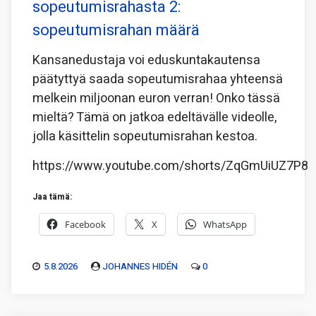
sopeutumisrahasta 2:
sopeutumisrahan määrä
Kansanedustaja voi eduskuntakautensa
päätyttyä saada sopeutumisrahaa yhteensä
melkein miljoonan euron verran! Onko tässä
mieltä? Tämä on jatkoa edeltävälle videolle,
jolla käsittelin sopeutumisrahan kestoa.
https://www.youtube.com/shorts/ZqGmUiUZ7P8
Jaa tämä:
Facebook
X
WhatsApp
5.8.2026
JOHANNES HIDÉN
0