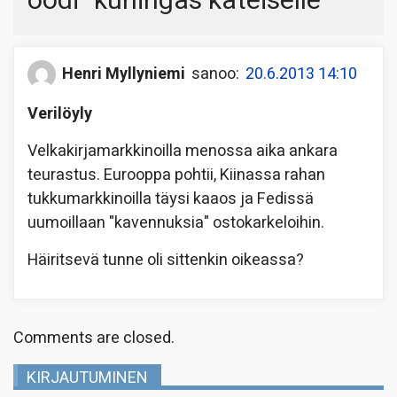
oodi ”kuningas käteiselle”
”
Henri Myllyniemi
sanoo:
20.6.2013 14:10
Verilöyly
Velkakirjamarkkinoilla menossa aika ankara
teurastus. Eurooppa pohtii, Kiinassa rahan
tukkumarkkinoilla täysi kaaos ja Fedissä
uumoillaan "kavennuksia" ostokarkeloihin.
Häiritsevä tunne oli sittenkin oikeassa?
Comments are closed.
KIRJAUTUMINEN