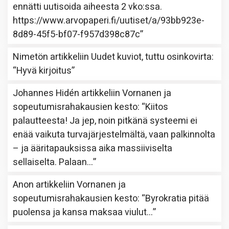
ennätti uutisoida aiheesta 2 vko:ssa.
https://www.arvopaperi.fi/uutiset/a/93bb923e-
8d89-45f5-bf07-f957d398c87c
”
Nimetön
artikkeliin
Uudet kuviot, tuttu osinkovirta
:
“
Hyvä kirjoitus
”
Johannes Hidén
artikkeliin
Vornanen ja
sopeutumisrahakausien kesto
: “
Kiitos
palautteesta! Ja jep, noin pitkänä systeemi ei
enää vaikuta turvajärjestelmältä, vaan palkinnolta
– ja ääritapauksissa aika massiiviselta
sellaiselta. Palaan…
”
Anon
artikkeliin
Vornanen ja
sopeutumisrahakausien kesto
: “
Byrokratia pitää
puolensa ja kansa maksaa viulut…
”