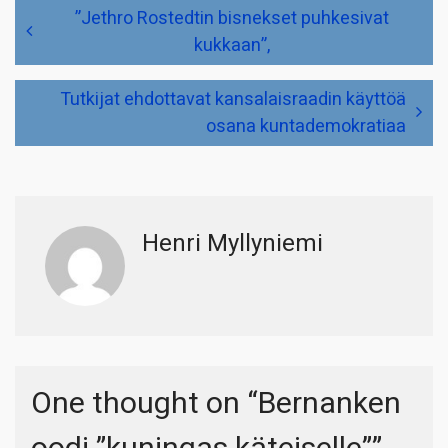
Artikkelien
”Jethro Rostedtin bisnekset puhkesivat
selaus
kukkaan”,
Tutkijat ehdottavat kansalaisraadin käyttöä
osana kuntademokratiaa
Henri Myllyniemi
One thought on “
Bernanken