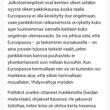
Jatkotoimenpiteet ovat kenties olleet siitäkin
syystä olleet pakkokauraa, koska täällä
Euroopassa ei olla keskitytty itse ongelmaan,
vaan pankkikriisin ratkaisemista on lykätty koko
ajan tuonnemmas samalla kieltäen koko
ongelman olemassaolo. Se voi johtua siitä, että
Euroopassa – ja tarkemmin euroalueella – on
aina jossain tulossa tärkeät vaalit, joihin
pankkikriisin kanssa puuhastelu ei
yksinkertaisesti sovi millään kuvioihin. Kun
Euroopassa hermoillaan niin se on kuitenkin iso
markkina-alue, että silloin hermoillaan
muuallakin, Yhdysvaltoja myöden.
Politiikot ovatkin ottaneet markkinoilta (heidän
mielestään) ohjakset käsiinsä. He jaksavat
toitottaa, miten kriisi on ohitse kerta toisensa