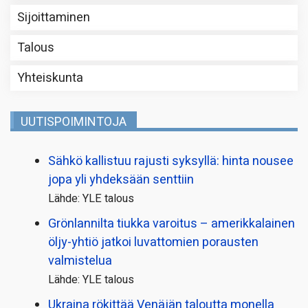
Sijoittaminen
Talous
Yhteiskunta
UUTISPOIMINTOJA
Sähkö kallistuu rajusti syksyllä: hinta nousee
jopa yli yhdeksään senttiin
Lähde: YLE talous
Grönlannilta tiukka varoitus – amerikkalainen
öljy-yhtiö jatkoi luvattomien porausten
valmistelua
Lähde: YLE talous
Ukraina rökittää Venäjän taloutta monella