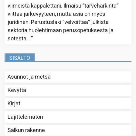
viimeistä kappalettani. Ilmaisu ”tarveharkinta”
viittaa järkevyyteen, mutta asia on myös
juridinen. Perustuslaki ”velvoittaa” julkista
sektoria huolehtimaan perusopetuksesta ja
sotesta,…
”
SISÄLTÖ
Asunnot ja metsä
Kevyttä
Kirjat
Lajittelematon
Salkun rakenne