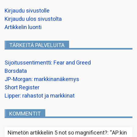
Kirjaudu sivustolle
Kirjaudu ulos sivustolta
Artikkelin luonti
TÄRKEITÄ PALVELUITA
Sijoitussentimentti: Fear and Greed
Borsdata
JP-Morgan: markkinanäkemys
Short Register
Lipper: rahastot ja markkinat
KOMMENTIT
Nimetön
artikkeliin
5 not so magnificent?
: “
AP:kin