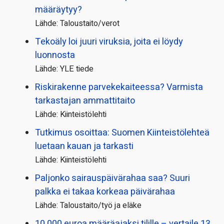
määräytyy?
Lähde: Taloustaito/verot
Tekoäly loi juuri viruksia, joita ei löydy
luonnosta
Lähde: YLE tiede
Riskirakenne parvekekaiteessa? Varmista
tarkastajan ammattitaito
Lähde: Kiinteistölehti
Tutkimus osoittaa: Suomen Kiinteistölehteä
luetaan kauan ja tarkasti
Lähde: Kiinteistölehti
Paljonko sairauspäivä­rahaa saa? Suuri
palkka ei takaa korkeaa päivärahaa
Lähde: Taloustaito/työ ja eläke
10 000 euroa määräajaksi tilille – vertaile 13