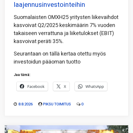
laajennusinvestointeihin
Suomalaisten OMXH25 yritysten liikevaihdot
kasvoivat Q2/2025 keskimäärin 7% vuoden
takaiseen verrattuna ja liiketulokset (EBIT)
kasvoivat peräti 35%.
Seurantaan on tällä kertaa otettu myös
investoidun pääoman tuotto
Jaa tämä:
Facebook
X
WhatsApp
8.8.2026
PIKSU TOIMITUS
0