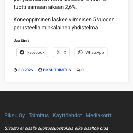
tuotti samaan aikaan 2,6%.
Koneoppiminen laskee viimeisen 5 vuoden
perusteella minkälainen yhdistelmä
Jaa tämä:
Facebook
X
WhatsApp
3.8.2026
PIKSU TOIMITUS
0
Piksu Oy
|
Toimitus
|
Käyttöehdot
|
Mediakortti
Sivusto ei sisällä sijoitussuosituksia eikä sisältöä pidä