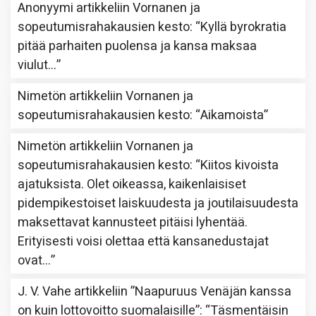
Anonyymi
artikkeliin
Vornanen ja
sopeutumisrahakausien kesto
: “
Kyllä byrokratia
pitää parhaiten puolensa ja kansa maksaa
viulut…
”
Nimetön
artikkeliin
Vornanen ja
sopeutumisrahakausien kesto
: “
Aikamoista
”
Nimetön
artikkeliin
Vornanen ja
sopeutumisrahakausien kesto
: “
Kiitos kivoista
ajatuksista. Olet oikeassa, kaikenlaisiset
pidempikestoiset laiskuudesta ja joutilaisuudesta
maksettavat kannusteet pitäisi lyhentää.
Erityisesti voisi olettaa että kansanedustajat
ovat…
”
J. V. Vahe
artikkeliin
”Naapuruus Venäjän kanssa
on kuin lottovoitto suomalaisille”
: “
Täsmentäisin