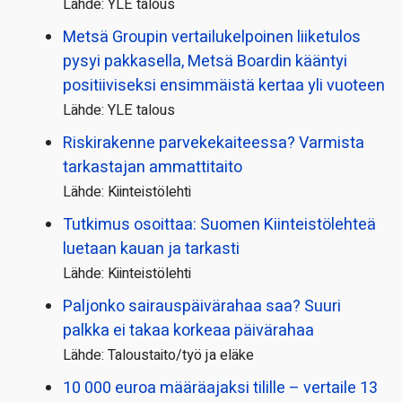
Lähde: YLE talous
Metsä Groupin vertailu­kelpoinen liiketulos
pysyi pakkasella, Metsä Boardin kääntyi
positiiviseksi ensimmäistä kertaa yli vuoteen
Lähde: YLE talous
Riskirakenne parvekekaiteessa? Varmista
tarkastajan ammattitaito
Lähde: Kiinteistölehti
Tutkimus osoittaa: Suomen Kiinteistölehteä
luetaan kauan ja tarkasti
Lähde: Kiinteistölehti
Paljonko sairauspäivä­rahaa saa? Suuri
palkka ei takaa korkeaa päivärahaa
Lähde: Taloustaito/työ ja eläke
10 000 euroa määräajaksi tilille – vertaile 13