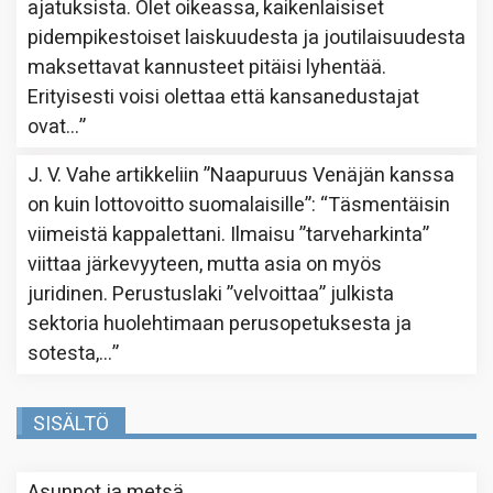
ajatuksista. Olet oikeassa, kaikenlaisiset
pidempikestoiset laiskuudesta ja joutilaisuudesta
maksettavat kannusteet pitäisi lyhentää.
Erityisesti voisi olettaa että kansanedustajat
ovat…
”
J. V. Vahe
artikkeliin
”Naapuruus Venäjän kanssa
on kuin lottovoitto suomalaisille”
: “
Täsmentäisin
viimeistä kappalettani. Ilmaisu ”tarveharkinta”
viittaa järkevyyteen, mutta asia on myös
juridinen. Perustuslaki ”velvoittaa” julkista
sektoria huolehtimaan perusopetuksesta ja
sotesta,…
”
SISÄLTÖ
Asunnot ja metsä