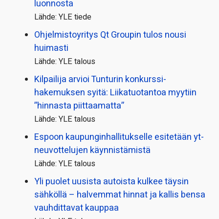
luonnosta
Lähde: YLE tiede
Ohjelmistoyritys Qt Groupin tulos nousi
huimasti
Lähde: YLE talous
Kilpailija arvioi Tunturin konkurssi­
hakemuksen syitä: Liikatuotantoa myytiin
”hinnasta piittaamatta”
Lähde: YLE talous
Espoon kaupungin­hallitukselle esitetään yt-
neuvottelujen käynnistämistä
Lähde: YLE talous
Yli puolet uusista autoista kulkee täysin
sähköllä – halvemmat hinnat ja kallis bensa
vauhdittavat kauppaa