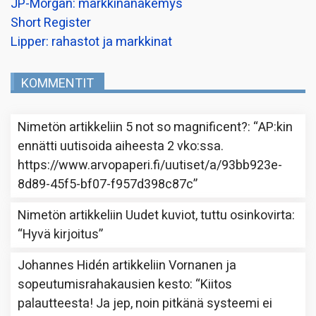
JP-Morgan: markkinanäkemys
Short Register
Lipper: rahastot ja markkinat
KOMMENTIT
Nimetön
artikkeliin
5 not so magnificent?
: “
AP:kin
ennätti uutisoida aiheesta 2 vko:ssa.
https://www.arvopaperi.fi/uutiset/a/93bb923e-
8d89-45f5-bf07-f957d398c87c
”
Nimetön
artikkeliin
Uudet kuviot, tuttu osinkovirta
:
“
Hyvä kirjoitus
”
Johannes Hidén
artikkeliin
Vornanen ja
sopeutumisrahakausien kesto
: “
Kiitos
palautteesta! Ja jep, noin pitkänä systeemi ei