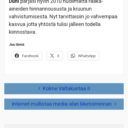
Duni
pärjäsi hyvin 2010 huolimatta raaka-
aineiden hinnannoususta ja kruunun
vahvistumisesta. Nyt tarvittaisiin jo vahvempaa
kasvua jotta yhtöstä tulisi jälleen todella
kiinnostava.
Jaa tämä:
Facebook
X
WhatsApp
Artikkelien
Kolme Valtakuntaa II
selaus
Internet mullistaa media-alan liiketoiminnan