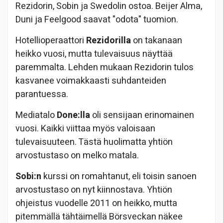
Rezidorin, Sobin ja Swedolin ostoa. Beijer Alma,
Duni ja Feelgood saavat "odota" tuomion.
Hotellioperaattori
Rezidorilla
on takanaan
heikko vuosi, mutta tulevaisuus näyttää
paremmalta. Lehden mukaan Rezidorin tulos
kasvanee voimakkaasti suhdanteiden
parantuessa.
Mediatalo
Done:lla
oli sensijaan erinomainen
vuosi. Kaikki viittaa myös valoisaan
tulevaisuuteen. Tästä huolimatta yhtiön
arvostustaso on melko matala.
Sobi:n
kurssi on romahtanut, eli toisin sanoen
arvostustaso on nyt kiinnostava. Yhtiön
ohjeistus vuodelle 2011 on heikko, mutta
pitemmällä tähtäimellä Börsveckan näkee