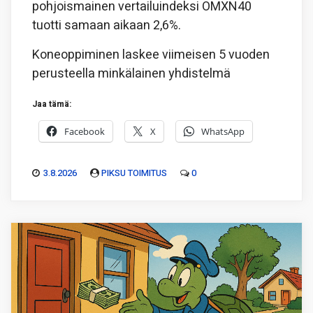
pohjoismainen vertailuindeksi OMXN40
tuotti samaan aikaan 2,6%.
Koneoppiminen laskee viimeisen 5 vuoden
perusteella minkälainen yhdistelmä
Jaa tämä:
Facebook
X
WhatsApp
3.8.2026
PIKSU TOIMITUS
0