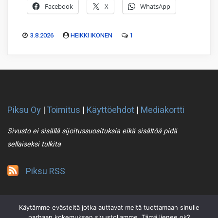
Facebook
X
WhatsApp
3.8.2026
HEIKKI IKONEN
1
Piksu Oy
|
Toimitus
|
Käyttöehdot
|
Mediakortti
Sivusto ei sisällä sijoitussuosituksia eikä sisältöä pidä
sellaiseksi tulkita
Piksu RSS
Käytämme evästeitä jotka auttavat meitä tuottamaan sinulle
parhaan kokemuksen sivustollamme. Tämä lienee ok?