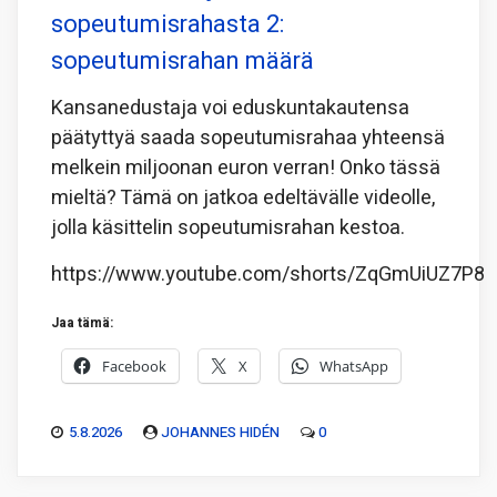
sopeutumisrahasta 2:
sopeutumisrahan määrä
Kansanedustaja voi eduskuntakautensa
päätyttyä saada sopeutumisrahaa yhteensä
melkein miljoonan euron verran! Onko tässä
mieltä? Tämä on jatkoa edeltävälle videolle,
jolla käsittelin sopeutumisrahan kestoa.
https://www.youtube.com/shorts/ZqGmUiUZ7P8
Jaa tämä:
Facebook
X
WhatsApp
5.8.2026
JOHANNES HIDÉN
0