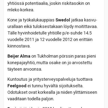
yhtiössä potentiaalia, joskin riskitasokin on
mleko korkea.
Kone ja työkalukauppias
Swedol
jatkaa kasvu-
urallaan eikä tuloksestakaan löydy moitittavaa.
Tälle hyvinhoidetulle yhtiölle p/e-suhde 14.5
vuodelle 2011 ja 12 vuodelle 2012 on erittäin
kiinnostava.
Beijer Alma
on Tukholman pörssin paras pieni
konepajayhtiö, mutta osake on jo arvostettu
täyteen arvoonsa.
Kuntoutus ja yritysterveyspalveluja tuottava
Feelgood
ei tunnu hyvältä sijoitukselta.
Odotukset ovat korkealla ja niiden ylittämiseen
vaaditaan todella paljon.