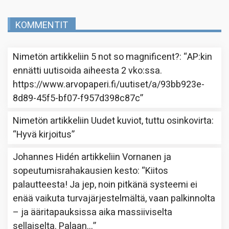
KOMMENTIT
Nimetön
artikkeliin
5 not so magnificent?
: “
AP:kin
ennätti uutisoida aiheesta 2 vko:ssa.
https://www.arvopaperi.fi/uutiset/a/93bb923e-
8d89-45f5-bf07-f957d398c87c
”
Nimetön
artikkeliin
Uudet kuviot, tuttu osinkovirta
:
“
Hyvä kirjoitus
”
Johannes Hidén
artikkeliin
Vornanen ja
sopeutumisrahakausien kesto
: “
Kiitos
palautteesta! Ja jep, noin pitkänä systeemi ei
enää vaikuta turvajärjestelmältä, vaan palkinnolta
– ja ääritapauksissa aika massiiviselta
sellaiselta. Palaan…
”