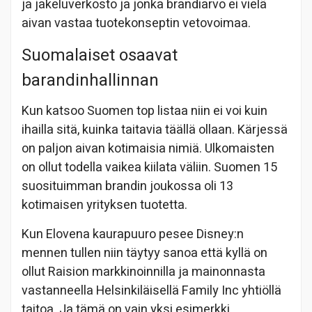
ja jakeluverkosto ja jonka brandiarvo ei vielä
aivan vastaa tuotekonseptin vetovoimaa.
Suomalaiset osaavat
barandinhallinnan
Kun katsoo Suomen top listaa niin ei voi kuin
ihailla sitä, kuinka taitavia täällä ollaan. Kärjessä
on paljon aivan kotimaisia nimiä. Ulkomaisten
on ollut todella vaikea kiilata väliin. Suomen 15
suosituimman brandin joukossa oli 13
kotimaisen yrityksen tuotetta.
Kun Elovena kaurapuuro pesee Disney:n
mennen tullen niin täytyy sanoa että kyllä on
ollut Raision markkinoinnilla ja mainonnasta
vastanneella Helsinkiläisellä Family Inc yhtiöllä
taitoa. Ja tämä on vain yksi esimerkki.