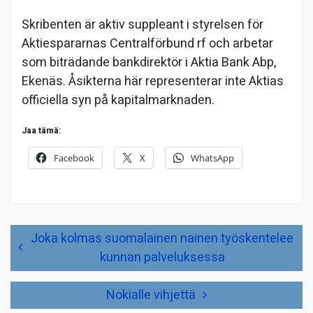
Skribenten är aktiv suppleant i styrelsen för
Aktiespararnas Centralförbund rf och arbetar
som biträdande bankdirektör i Aktia Bank Abp,
Ekenäs. Åsikterna här representerar inte Aktias
officiella syn på kapitalmarknaden.
Jaa tämä:
Facebook
X
WhatsApp
Artikkelien
Joka kolmas suomalainen nainen työskentelee
selaus
kunnan palveluksessa
Nokialle vihjettä