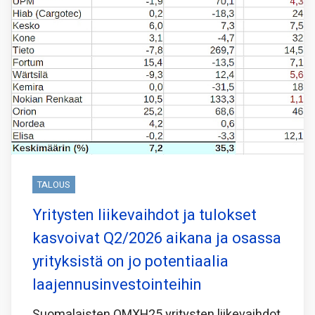
TALOUS
Yritysten liikevaihdot ja tulokset
kasvoivat Q2/2026 aikana ja osassa
yrityksistä on jo potentiaalia
laajennusinvestointeihin
Suomalaisten OMXH25 yritysten liikevaihdot