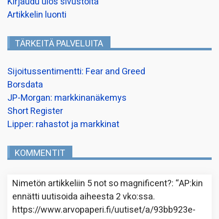
Kirjaudu ulos sivustolta
Artikkelin luonti
TÄRKEITÄ PALVELUITA
Sijoitussentimentti: Fear and Greed
Borsdata
JP-Morgan: markkinanäkemys
Short Register
Lipper: rahastot ja markkinat
KOMMENTIT
Nimetön
artikkeliin
5 not so magnificent?
: “
AP:kin
ennätti uutisoida aiheesta 2 vko:ssa.
https://www.arvopaperi.fi/uutiset/a/93bb923e-