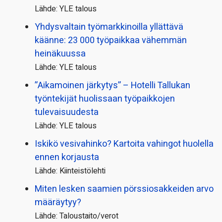
Lähde: YLE talous
Yhdysvaltain työmarkkinoilla yllättävä
käänne: 23 000 työpaikkaa vähemmän
heinäkuussa
Lähde: YLE talous
”Aikamoinen järkytys” – Hotelli Tallukan
työntekijät huolissaan työpaikkojen
tulevaisuudesta
Lähde: YLE talous
Iskikö vesivahinko? Kartoita vahingot huolella
ennen korjausta
Lähde: Kiinteistölehti
Miten lesken saamien pörssi­osakkeiden arvo
määräytyy?
Lähde: Taloustaito/verot