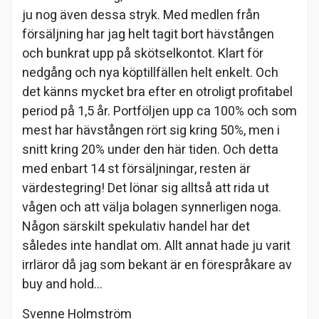
ju nog även dessa stryk. Med medlen från
försäljning har jag helt tagit bort hävstången
och bunkrat upp på skötselkontot. Klart för
nedgång och nya köptillfällen helt enkelt. Och
det känns mycket bra efter en otroligt profitabel
period på 1,5 år. Portföljen upp ca 100% och som
mest har hävstången rört sig kring 50%, men i
snitt kring 20% under den här tiden. Och detta
med enbart 14 st försäljningar, resten är
värdestegring! Det lönar sig alltså att rida ut
vågen och att välja bolagen synnerligen noga.
Någon särskilt spekulativ handel har det
således inte handlat om. Allt annat hade ju varit
irrläror då jag som bekant är en förespråkare av
buy and hold…
Svenne Holmström