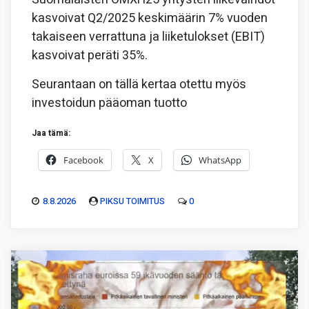
kasvoivat Q2/2025 keskimäärin 7% vuoden
takaiseen verrattuna ja liiketulokset (EBIT)
kasvoivat peräti 35%.
Seurantaan on tällä kertaa otettu myös
investoidun pääoman tuotto
Jaa tämä:
Facebook
X
WhatsApp
8.8.2026
PIKSU TOIMITUS
0