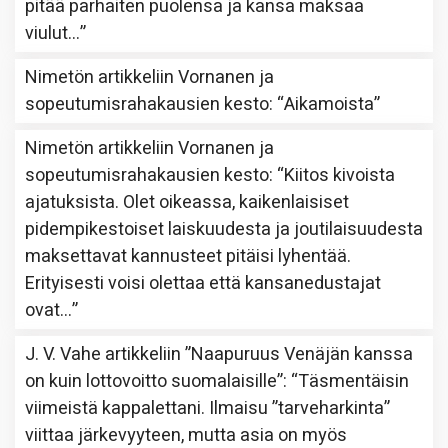
pitää parhaiten puolensa ja kansa maksaa
viulut…
”
Nimetön
artikkeliin
Vornanen ja
sopeutumisrahakausien kesto
: “
Aikamoista
”
Nimetön
artikkeliin
Vornanen ja
sopeutumisrahakausien kesto
: “
Kiitos kivoista
ajatuksista. Olet oikeassa, kaikenlaisiset
pidempikestoiset laiskuudesta ja joutilaisuudesta
maksettavat kannusteet pitäisi lyhentää.
Erityisesti voisi olettaa että kansanedustajat
ovat…
”
J. V. Vahe
artikkeliin
”Naapuruus Venäjän kanssa
on kuin lottovoitto suomalaisille”
: “
Täsmentäisin
viimeistä kappalettani. Ilmaisu ”tarveharkinta”
viittaa järkevyyteen, mutta asia on myös