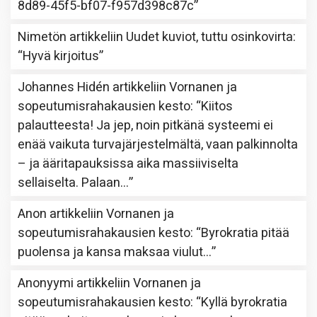
8d89-45f5-bf07-f957d398c87c
”
Nimetön
artikkeliin
Uudet kuviot, tuttu osinkovirta
:
“
Hyvä kirjoitus
”
Johannes Hidén
artikkeliin
Vornanen ja
sopeutumisrahakausien kesto
: “
Kiitos
palautteesta! Ja jep, noin pitkänä systeemi ei
enää vaikuta turvajärjestelmältä, vaan palkinnolta
– ja ääritapauksissa aika massiiviselta
sellaiselta. Palaan…
”
Anon
artikkeliin
Vornanen ja
sopeutumisrahakausien kesto
: “
Byrokratia pitää
puolensa ja kansa maksaa viulut…
”
Anonyymi
artikkeliin
Vornanen ja
sopeutumisrahakausien kesto
: “
Kyllä byrokratia