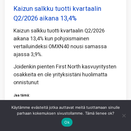
Kaizun salkku tuotti kvartaalin
Q2/2026 aikana 13,4%
Kaizun salkku tuotti kvartaalin Q2/2026
aikana 13,4% kun pohjoismainen
vertailuindeksi OMXN40 nousi samassa
ajassa 3,9%.
Joidenkin pienten First North kasvuyritysten
osakkeita en ole yrityksistäni huolimatta
onnistunut
Jaa tämä:
Facebook
X
WhatsApp
Käytämme evästeitä jotka auttavat meitä tuottamaan sinulle
parhaan kokemuksen sivustollamme. Tämä lienee ok?
Ok
4.8.2026
KAI NYMAN
0