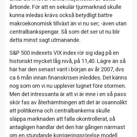
årtionde. För att en sekulär tjurmarknad skulle
kunna inledas krävs också betydligt bättre
makroekonomisk tillväxt än vi nu ser; -även utan
centralbankspengar. Så som det ser ut nu blir
detta minst sagt utmanande.
S&P 500 indexets VIX index rör sig idag på en
historiskt mycket låg nivå, på 11,40. Lägre än så
här har den senast varit i början av år 2007, dvs
ca 6 mån innan finanskrisen inleddes. Det känns
nog som om vi nu upplever lugnet före stormen.
Men det intressanta är att vi är inne i en så pass
skör fas av återhämtningen att det är osannolikt
att politikerna och centralbankerna skulle
släppa marknaden att falla okontrollerat, så
antagligen handlar det den här gången närmast
om en stundande korrigeringsrörelse modell