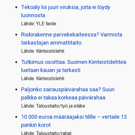
Tekoäly loi juuri viruksia, joita ei löydy
luonnosta
Lähde: YLE tiede
Riskirakenne parvekekaiteessa? Varmista
tarkastajan ammattitaito
Lähde: Kiinteistölehti
Tutkimus osoittaa: Suomen Kiinteistölehteä
luetaan kauan ja tarkasti
Lähde: Kiinteistölehti
Paljonko sairauspäivä­rahaa saa? Suuri
palkka ei takaa korkeaa päivärahaa
Lähde: Taloustaito/työ ja eläke
10 000 euroa määräajaksi tilille – vertaile 13
pankin korot
Lähde: Taloustaito/rahat