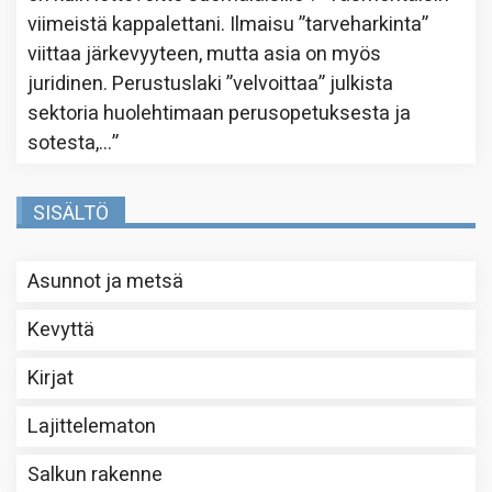
viimeistä kappalettani. Ilmaisu ”tarveharkinta”
viittaa järkevyyteen, mutta asia on myös
juridinen. Perustuslaki ”velvoittaa” julkista
sektoria huolehtimaan perusopetuksesta ja
sotesta,…
”
SISÄLTÖ
Asunnot ja metsä
Kevyttä
Kirjat
Lajittelematon
Salkun rakenne