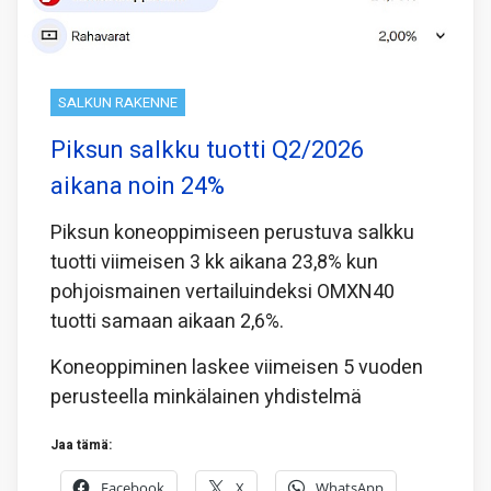
SALKUN RAKENNE
Piksun salkku tuotti Q2/2026
aikana noin 24%
Piksun koneoppimiseen perustuva salkku
tuotti viimeisen 3 kk aikana 23,8% kun
pohjoismainen vertailuindeksi OMXN40
tuotti samaan aikaan 2,6%.
Koneoppiminen laskee viimeisen 5 vuoden
perusteella minkälainen yhdistelmä
Jaa tämä:
Facebook
X
WhatsApp