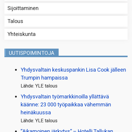
Sijoittaminen
Talous
Yhteiskunta
UUTISPOIMINTOJA
Yhdysvaltain keskuspankin Lisa Cook jälleen
Trumpin hampaissa
Lähde: YLE talous
Yhdysvaltain työmarkkinoilla yllättävä
käänne: 23 000 työpaikkaa vähemmän
heinäkuussa
Lähde: YLE talous
”Aikamoinen järkytys” – Hotelli Tallukan