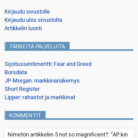
Kirjaudu sivustolle
Kirjaudu ulos sivustolta
Artikkelin luonti
TÄRKEITÄ PALVELUITA
Sijoitussentimentti: Fear and Greed
Borsdata
JP-Morgan: markkinanäkemys
Short Register
Lipper: rahastot ja markkinat
KOMMENTIT
Nimetön
artikkeliin
5 not so magnificent?
: “
AP:kin