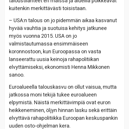
taloustilanteet eri maissa ja alueilla poikkeavat
kuitenkin merkittävästi toisistaan.
– USA:n talous on jo pidemmän aikaa kasvanut
hyvää vauhtia ja suotuisa kehitys jatkunee
myös vuonna 2015. USA on jo
valmistautumassa ensimmäiseen
koronnostoon, kun Euroopassa on vasta
lanseerattu uusia keinoja rahapolitiikan
elvyttämiseksi, ekonomisti Henna Mikkonen
sanoo.
Euroalueella talouskasvu on ollut vaisua, mutta
jatkossa moni tekijä tukee euroalueen
elpymistä. Näistä merkittävimpiä ovat euron
heikkeneminen, öljyn hinnan lasku sekä erittäin
elvyttävä rahapolitiikka Euroopan keskuspankin
uuden osto-ohjelman kera.