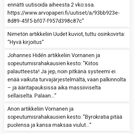
ennätti uutisoida aiheesta 2 vko:ssa.
https://www.arvopaperi.fi/uutiset/a/93bb923e-
8d89-45f5-bf07-f957d398c87c
”
Nimetön
artikkeliin
Uudet kuviot, tuttu osinkovirta
:
“
Hyvä kirjoitus
”
Johannes Hidén
artikkeliin
Vornanen ja
sopeutumisrahakausien kesto
: “
Kiitos
palautteesta! Ja jep, noin pitkänä systeemi ei
enää vaikuta turvajärjestelmältä, vaan palkinnolta
– ja ääritapauksissa aika massiiviselta
sellaiselta. Palaan…
”
Anon
artikkeliin
Vornanen ja
sopeutumisrahakausien kesto
: “
Byrokratia pitää
puolensa ja kansa maksaa viulut…
”