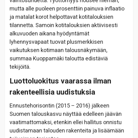
vaihtosuhdetta. Työttömyys nousee hieman,
mutta alle puoleen prosenttiin painuva inflaatio
ja matalat korot helpottavat kotitalouksien
tilannetta. Samoin kotitalouksien aktiivisesti
alkuvuoden aikana hyödyntämät
lyhennysvapaat tuovat plusmerkkisen
vaikutuksen kotimaan talousnäkymään,
summaa Kuoppamäki taloutta edistäviä
tekijöitä.
Luottoluokitus vaarassa ilman
rakenteellisia uudistuksia
Ennustehorisontin (2015 – 2016) jälkeen
Suomen talouskasvu näyttää edelleen jäävän
vaatimattomaksi, etenkin ellei hallitus onnistu
uudistamaan talouden rakenteita ja lisäämään