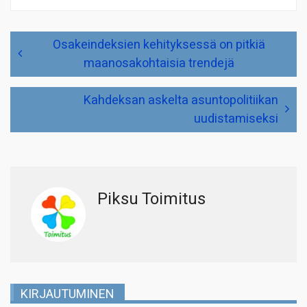
Artikkelien
Osakeindeksien kehityksessä on pitkiä
selaus
maanosakohtaisia trendejä
Kahdeksan askelta asuntopolitiikan
uudistamiseksi
Piksu Toimitus
KIRJAUTUMINEN