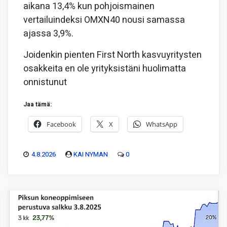
aikana 13,4% kun pohjoismainen
vertailuindeksi OMXN40 nousi samassa
ajassa 3,9%.
Joidenkin pienten First North kasvuyritysten
osakkeita en ole yrityksistäni huolimatta
onnistunut
Jaa tämä:
Facebook
X
WhatsApp
4.8.2026
KAI NYMAN
0