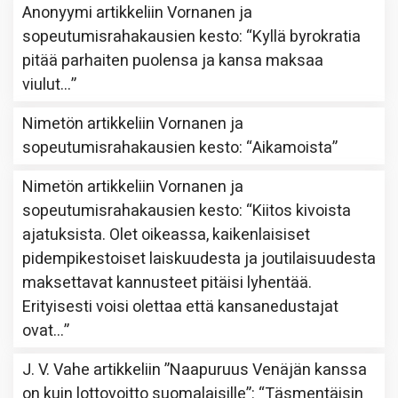
Anonyymi
artikkeliin
Vornanen ja
sopeutumisrahakausien kesto
: “
Kyllä byrokratia
pitää parhaiten puolensa ja kansa maksaa
viulut…
”
Nimetön
artikkeliin
Vornanen ja
sopeutumisrahakausien kesto
: “
Aikamoista
”
Nimetön
artikkeliin
Vornanen ja
sopeutumisrahakausien kesto
: “
Kiitos kivoista
ajatuksista. Olet oikeassa, kaikenlaisiset
pidempikestoiset laiskuudesta ja joutilaisuudesta
maksettavat kannusteet pitäisi lyhentää.
Erityisesti voisi olettaa että kansanedustajat
ovat…
”
J. V. Vahe
artikkeliin
”Naapuruus Venäjän kanssa
on kuin lottovoitto suomalaisille”
: “
Täsmentäisin