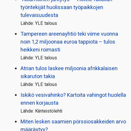
työntekijät huolissaan työpaikkojen
tulevaisuudesta
Lähde: YLE talous
Tampereen areenayhtiö teki viime vuonna
noin 1,2 miljoonaa euroa tappiota – tulos
heikkeni roimasti
Lähde: YLE talous
Atrian tulos laskee miljoonia afrikkalaisen
sikaruton takia
Lähde: YLE talous
Iskikö vesivahinko? Kartoita vahingot huolella
ennen korjausta
Lähde: Kiinteistölehti
Miten lesken saamien pörssi­osakkeiden arvo
määräytyy?