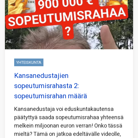
YHTEISKUNTA
Kansanedustajien
sopeutumisrahasta 2:
sopeutumisrahan määrä
Kansanedustaja voi eduskuntakautensa
päätyttyä saada sopeutumisrahaa yhteensä
melkein miljoonan euron verran! Onko tässä
mieltä? Tämä on jatkoa edeltävälle videolle,