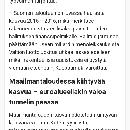
työvoiman tarjontaa.
– Suomen talouteen on luvassa haurasta
kasvua 2015 – 2016, mikä merkitsee
rakenneuudistusten lisäksi paineita uuden
hallituksen finanssipolitiikalle. Hallitus joutunee
päättämään usean miljardin menoleikkauksista.
Valtion luottoluokitus uhkaa laskea edelleen,
mikäli rakenteellisia uudistuksia ei pystytä
viemään eteenpäin, Kuoppamäki varoittaa.
Maailmantaloudessa kiihtyvää
kasvua – euroalueellakin valoa
tunnelin päässä
Maailmantalouden kasvun odotetaan kiihtyvän
kuluvana vuonna. Kuten tyypillistä,