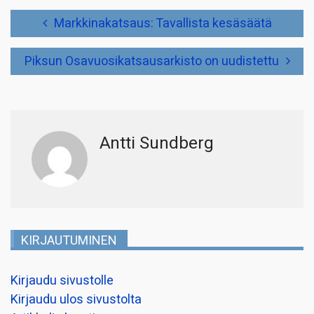
Artikkelien
Markkinakatsaus: Tavallista kesäsäätä
selaus
Piksun Osavuosikatsausarkisto on uudistettu
Antti Sundberg
KIRJAUTUMINEN
Kirjaudu sivustolle
Kirjaudu ulos sivustolta