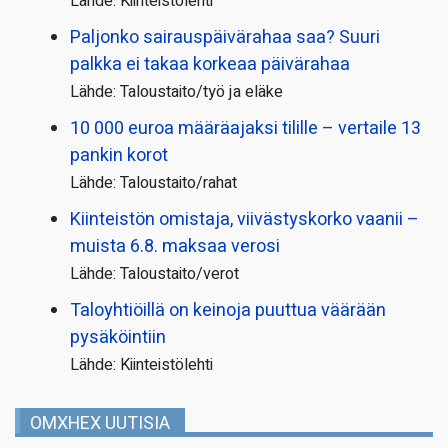
Lähde: Kiinteistölehti
Paljonko sairauspäivä­rahaa saa? Suuri
palkka ei takaa korkeaa päivärahaa
Lähde: Taloustaito/työ ja eläke
10 000 euroa määräajaksi tilille – vertaile 13
pankin korot
Lähde: Taloustaito/rahat
Kiinteistön omistaja, viivästyskorko vaanii –
muista 6.8. maksaa verosi
Lähde: Taloustaito/verot
Taloyhtiöillä on keinoja puuttua väärään
pysäköintiin
Lähde: Kiinteistölehti
OMXHEX UUTISIA