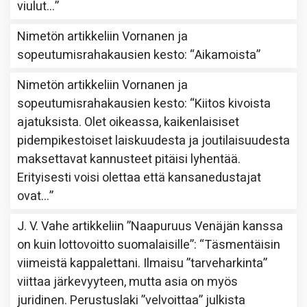
viulut…
”
Nimetön
artikkeliin
Vornanen ja
sopeutumisrahakausien kesto
: “
Aikamoista
”
Nimetön
artikkeliin
Vornanen ja
sopeutumisrahakausien kesto
: “
Kiitos kivoista
ajatuksista. Olet oikeassa, kaikenlaisiset
pidempikestoiset laiskuudesta ja joutilaisuudesta
maksettavat kannusteet pitäisi lyhentää.
Erityisesti voisi olettaa että kansanedustajat
ovat…
”
J. V. Vahe
artikkeliin
”Naapuruus Venäjän kanssa
on kuin lottovoitto suomalaisille”
: “
Täsmentäisin
viimeistä kappalettani. Ilmaisu ”tarveharkinta”
viittaa järkevyyteen, mutta asia on myös
juridinen. Perustuslaki ”velvoittaa” julkista