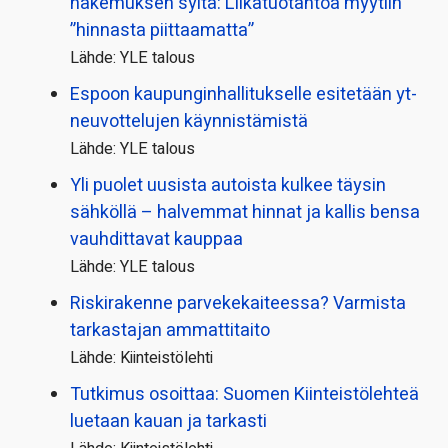
hakemuksen syitä: Liikatuotantoa myytiin
”hinnasta piittaamatta”
Lähde: YLE talous
Espoon kaupungin­hallitukselle esitetään yt-
neuvottelujen käynnistämistä
Lähde: YLE talous
Yli puolet uusista autoista kulkee täysin
sähköllä – halvemmat hinnat ja kallis bensa
vauhdittavat kauppaa
Lähde: YLE talous
Riskirakenne parvekekaiteessa? Varmista
tarkastajan ammattitaito
Lähde: Kiinteistölehti
Tutkimus osoittaa: Suomen Kiinteistölehteä
luetaan kauan ja tarkasti