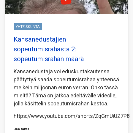
YHTEISKUNTA
Kansanedustajien
sopeutumisrahasta 2:
sopeutumisrahan määrä
Kansanedustaja voi eduskuntakautensa
päätyttyä saada sopeutumisrahaa yhteensä
melkein miljoonan euron verran! Onko tässä
mieltä? Tämä on jatkoa edeltävälle videolle,
jolla käsittelin sopeutumisrahan kestoa.
https://www.youtube.com/shorts/ZqGmUiUZ7P8
Jaa tämä: