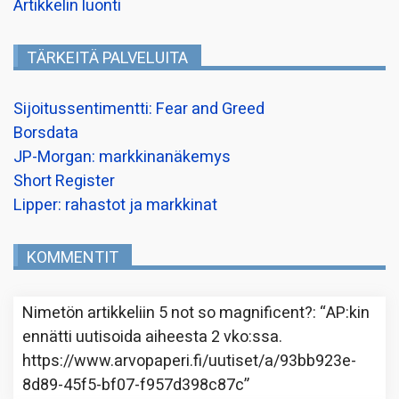
Artikkelin luonti
TÄRKEITÄ PALVELUITA
Sijoitussentimentti: Fear and Greed
Borsdata
JP-Morgan: markkinanäkemys
Short Register
Lipper: rahastot ja markkinat
KOMMENTIT
Nimetön
artikkeliin
5 not so magnificent?
: “
AP:kin
ennätti uutisoida aiheesta 2 vko:ssa.
https://www.arvopaperi.fi/uutiset/a/93bb923e-
8d89-45f5-bf07-f957d398c87c
”