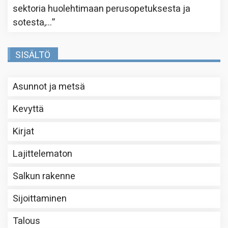
sektoria huolehtimaan perusopetuksesta ja
sotesta,…
”
SISÄLTÖ
Asunnot ja metsä
Kevyttä
Kirjat
Lajittelematon
Salkun rakenne
Sijoittaminen
Talous