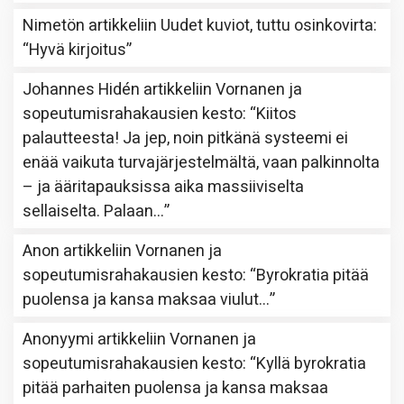
Nimetön
artikkeliin
Uudet kuviot, tuttu osinkovirta
:
“
Hyvä kirjoitus
”
Johannes Hidén
artikkeliin
Vornanen ja
sopeutumisrahakausien kesto
: “
Kiitos
palautteesta! Ja jep, noin pitkänä systeemi ei
enää vaikuta turvajärjestelmältä, vaan palkinnolta
– ja ääritapauksissa aika massiiviselta
sellaiselta. Palaan…
”
Anon
artikkeliin
Vornanen ja
sopeutumisrahakausien kesto
: “
Byrokratia pitää
puolensa ja kansa maksaa viulut…
”
Anonyymi
artikkeliin
Vornanen ja
sopeutumisrahakausien kesto
: “
Kyllä byrokratia
pitää parhaiten puolensa ja kansa maksaa