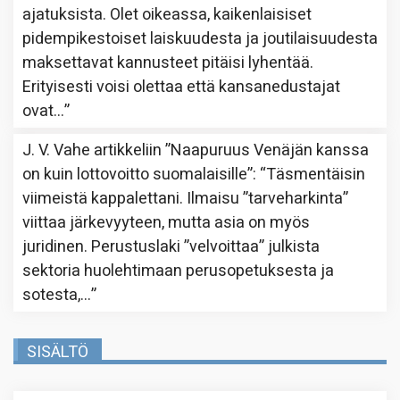
ajatuksista. Olet oikeassa, kaikenlaisiset
pidempikestoiset laiskuudesta ja joutilaisuudesta
maksettavat kannusteet pitäisi lyhentää.
Erityisesti voisi olettaa että kansanedustajat
ovat…
”
J. V. Vahe
artikkeliin
”Naapuruus Venäjän kanssa
on kuin lottovoitto suomalaisille”
: “
Täsmentäisin
viimeistä kappalettani. Ilmaisu ”tarveharkinta”
viittaa järkevyyteen, mutta asia on myös
juridinen. Perustuslaki ”velvoittaa” julkista
sektoria huolehtimaan perusopetuksesta ja
sotesta,…
”
SISÄLTÖ