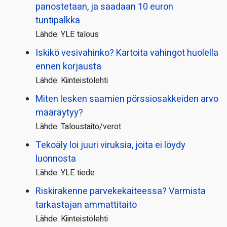
panostetaan, ja saadaan 10 euron
tuntipalkka
Lähde: YLE talous
Iskikö vesivahinko? Kartoita vahingot huolella
ennen korjausta
Lähde: Kiinteistölehti
Miten lesken saamien pörssi­osakkeiden arvo
määräytyy?
Lähde: Taloustaito/verot
Tekoäly loi juuri viruksia, joita ei löydy
luonnosta
Lähde: YLE tiede
Riskirakenne parvekekaiteessa? Varmista
tarkastajan ammattitaito
Lähde: Kiinteistölehti