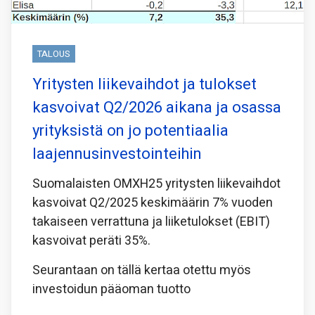
TALOUS
Yritysten liikevaihdot ja tulokset
kasvoivat Q2/2026 aikana ja osassa
yrityksistä on jo potentiaalia
laajennusinvestointeihin
Suomalaisten OMXH25 yritysten liikevaihdot
kasvoivat Q2/2025 keskimäärin 7% vuoden
takaiseen verrattuna ja liiketulokset (EBIT)
kasvoivat peräti 35%.
Seurantaan on tällä kertaa otettu myös
investoidun pääoman tuotto