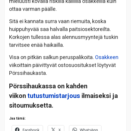
mieluusti kovalla riskillä kalliilla osakkeilla kuin
ottaa varman päälle.
Sitä ei kannata surra vaan riemuita, koska
huippuhyvää saa halvalla paitsiosektoreilta.
Korkojen tullessa alas alennusmyyntejä tuskin
tarvitsee enää haikailla.
Visa on pitkän salkun peruspalikoita.
Osakkeen
viikoittain päivittyvät ostosuositukset löytyvät
Pörssihaukasta.
Pörssihaukassa on kahden
viikon
tutustumistarjous
ilmaiseksi ja
sitoumuksetta.
Jaa tämä:
Facebook
X
WhatsApp