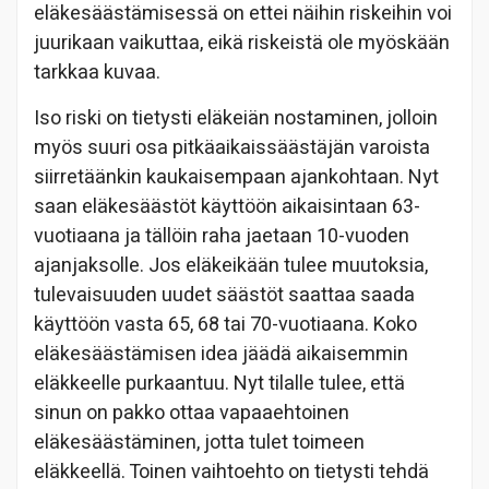
eläkesäästämisessä on ettei näihin riskeihin voi
juurikaan vaikuttaa, eikä riskeistä ole myöskään
tarkkaa kuvaa.
Iso riski on tietysti eläkeiän nostaminen, jolloin
myös suuri osa pitkäaikaissäästäjän varoista
siirretäänkin kaukaisempaan ajankohtaan. Nyt
saan eläkesäästöt käyttöön aikaisintaan 63-
vuotiaana ja tällöin raha jaetaan 10-vuoden
ajanjaksolle. Jos eläkeikään tulee muutoksia,
tulevaisuuden uudet säästöt saattaa saada
käyttöön vasta 65, 68 tai 70-vuotiaana. Koko
eläkesäästämisen idea jäädä aikaisemmin
eläkkeelle purkaantuu. Nyt tilalle tulee, että
sinun on pakko ottaa vapaaehtoinen
eläkesäästäminen, jotta tulet toimeen
eläkkeellä. Toinen vaihtoehto on tietysti tehdä