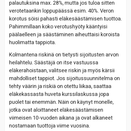
palautuksina max. 28%, mutta jos tuloa sitten
verotetaankin loppupäässä esim. 40%. Veron
korotus söisi pahasti eläkesäästämisen tuottoa.
Pahimmillaan koko verotushyöty kääntyisi
päälaelleen ja säästäminen aiheuttaisi koroista
huolimatta tappiota.
Kolmantena riskinä on tietysti sijoitusten arvon
heilahtelu. Säästäjä on itse vastuussa
eläkerahoistaan, valitsee riskin ja myös kärsii
mahdolliset tappiot. Jos sijoitussuunnitelma on
tehty väärin ja riskiä on otettu liikaa, saattaa
eläkekassasta huveta kurssilaskussa jopa
puolet tai enemmän. Näin on käynyt monelle,
jotka ovat aloittaneet eläkesäästämisen
viimeisen 10-vuoden aikana ja ovat alkaneet
nostamaan tuottoja viime vuosina.