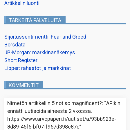
Artikkelin luonti
TÄRKEITÄ PALVELUITA
Sijoitussentimentti: Fear and Greed
Borsdata
JP-Morgan: markkinanäkemys
Short Register
Lipper: rahastot ja markkinat
KOMMENTIT
Nimetön
artikkeliin
5 not so magnificent?
: “
AP:kin
ennätti uutisoida aiheesta 2 vko:ssa.
https://www.arvopaperi.fi/uutiset/a/93bb923e-
8d89-45f5-bf07-f957d398c87c
”