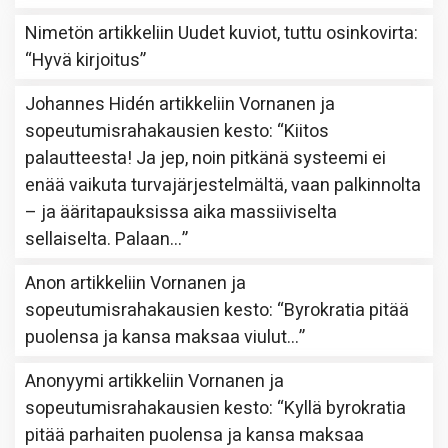
Nimetön
artikkeliin
Uudet kuviot, tuttu osinkovirta
:
“
Hyvä kirjoitus
”
Johannes Hidén
artikkeliin
Vornanen ja
sopeutumisrahakausien kesto
: “
Kiitos
palautteesta! Ja jep, noin pitkänä systeemi ei
enää vaikuta turvajärjestelmältä, vaan palkinnolta
– ja ääritapauksissa aika massiiviselta
sellaiselta. Palaan…
”
Anon
artikkeliin
Vornanen ja
sopeutumisrahakausien kesto
: “
Byrokratia pitää
puolensa ja kansa maksaa viulut…
”
Anonyymi
artikkeliin
Vornanen ja
sopeutumisrahakausien kesto
: “
Kyllä byrokratia
pitää parhaiten puolensa ja kansa maksaa