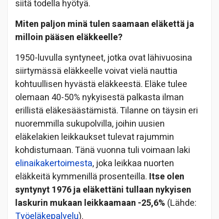
siitä todella hyötyä.
Miten paljon minä tulen saamaan eläkettä ja
milloin pääsen eläkkeelle?
1950-luvulla syntyneet, jotka ovat lähivuosina
siirtymässä eläkkeelle voivat vielä nauttia
kohtuullisen hyvästä eläkkeestä. Eläke tulee
olemaan 40-50% nykyisestä palkasta ilman
erillistä eläkesäästämistä. Tilanne on täysin eri
nuoremmilla sukupolvilla, joihin uusien
eläkelakien leikkaukset tulevat rajummin
kohdistumaan. Tänä vuonna tuli voimaan laki
elinaikakertoimesta
, joka leikkaa nuorten
eläkkeitä kymmenillä prosenteilla.
Itse olen
syntynyt 1976 ja eläkettäni tullaan nykyisen
laskurin mukaan leikkaamaan -25,6%
(Lähde:
Työeläkepalvelu
).