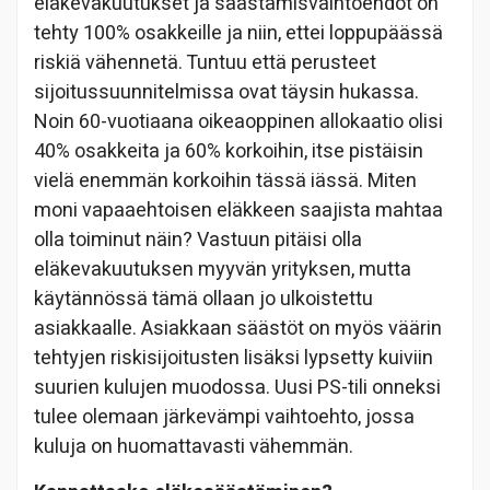
eläkevakuutukset ja säästämisvaihtoehdot on
tehty 100% osakkeille ja niin, ettei loppupäässä
riskiä vähennetä. Tuntuu että perusteet
sijoitussuunnitelmissa ovat täysin hukassa.
Noin 60-vuotiaana oikeaoppinen allokaatio olisi
40% osakkeita ja 60% korkoihin, itse pistäisin
vielä enemmän korkoihin tässä iässä. Miten
moni vapaaehtoisen eläkkeen saajista mahtaa
olla toiminut näin? Vastuun pitäisi olla
eläkevakuutuksen myyvän yrityksen, mutta
käytännössä tämä ollaan jo ulkoistettu
asiakkaalle. Asiakkaan säästöt on myös väärin
tehtyjen riskisijoitusten lisäksi lypsetty kuiviin
suurien kulujen muodossa. Uusi PS-tili onneksi
tulee olemaan järkevämpi vaihtoehto, jossa
kuluja on huomattavasti vähemmän.