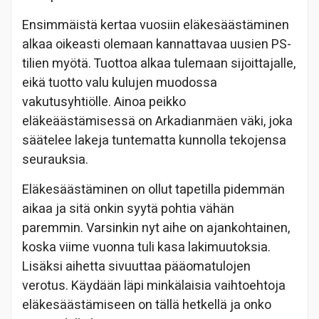
Ensimmäistä kertaa vuosiin eläkesäästäminen
alkaa oikeasti olemaan kannattavaa uusien PS-
tilien myötä. Tuottoa alkaa tulemaan sijoittajalle,
eikä tuotto valu kulujen muodossa
vakutusyhtiölle. Ainoa peikko
eläkeäästämisessä on Arkadianmäen väki, joka
säätelee lakeja tuntematta kunnolla tekojensa
seurauksia.
Eläkesäästäminen on ollut tapetilla pidemmän
aikaa ja sitä onkin syytä pohtia vähän
paremmin. Varsinkin nyt aihe on ajankohtainen,
koska viime vuonna tuli kasa lakimuutoksia.
Lisäksi aihetta sivuuttaa pääomatulojen
verotus. Käydään läpi minkälaisia vaihtoehtoja
eläkesäästämiseen on tällä hetkellä ja onko