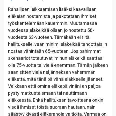
Rahallisen leikkaamisen lisäksi kaavaillaan
eläkeiän nostamista ja pakotetaan ihmiset
työskentelemään kauemmin. Muutamassa
vuodessa eläkeikää ollaan jo nostettu 58-
vuodesta 63-vuoteen. Tämäkään ei riitä
hallitukselle, vaan minimi eläkeikää tahdottaisiin
nostaa vähintään 65-vuoteen. Jos pahimmat
skenaariot toteutuvat, minun eläkeikä saattaa
olla 75-vuotta tai vielä enemmän. Tämän jälkeen
saan sitten vielä neljänneksen vähemmän
eläkettä, mitä tänä päivänä eläkkeelle jääneet.
Veikkaan että omina eläkepäivinäni en paljoa
pysty matkustelemaan tai nauttimaan
eläkkeestä. Ehkä hallituksen tavoitteena onkin
viedä ihmiset töistä suoraan hautaan, näin
säästyy kivasti eläkerahoja valtiolta. Varmaa on,