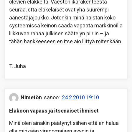
olevien eläkkeitä. Väestön ikärakenteesta
seuraa, että eläkeläiset ovat yhä suurempi
äänestäjäjoukko. Jotenkin minä haistan koko
systeemissä keinon saada vapaata markkinoilla
liikkuvaa rahaa julkisen säätelyn piiriin – ja
tähän hankkeeseen en itse aio liittyä mitenkään.
T. Juha
Nimetön
sanoo:
24.2.2010 19:10
Eläköön vapaus ja itsenäiset ihmiset
Minä olen ainakin päätynyt siihen että en halua
olla minkään viranomaisen syynin ja