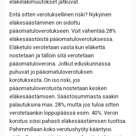
eläkelakimuutokset jatkuvat.
Entä sitten verotuksellinen riski? Nykyinen
eläkesäästäminen on sidottu
pääomatuloverotukseen. Voit vähentää 28%
eläkesäästöistä pääomatuloverotuksessa.
Eläketulo verotetaan vasta kun eläkettä
nostetaan ja tällöin sitä verotetaan
pääomatuloverona. Jotkut eduskunnassa
puhuvat jo pääomatuloverotuksen
korotuksesta. On iso riski, jos
pääomatuloverotusta nostetaan kesken
eläkesäästämisen. Säästösummasta saakin
palautuksina max. 28%, mutta jos tuloa sitten
verotetaankin loppupäässä esim. 40%. Veron
korotus söisi pahasti eläkesäästämisen tuottoa.
Pahimmillaan koko verotushyöty kääntyisi