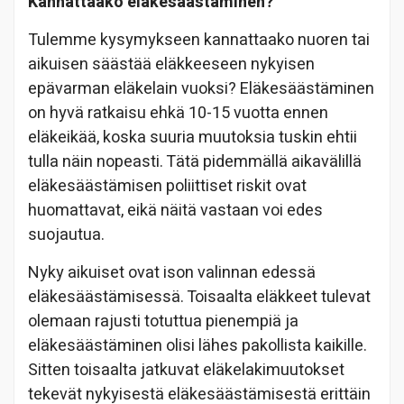
Kannattaako eläkesäästäminen?
Tulemme kysymykseen kannattaako nuoren tai
aikuisen säästää eläkkeeseen nykyisen
epävarman eläkelain vuoksi? Eläkesäästäminen
on hyvä ratkaisu ehkä 10-15 vuotta ennen
eläkeikää, koska suuria muutoksia tuskin ehtii
tulla näin nopeasti. Tätä pidemmällä aikavälillä
eläkesäästämisen poliittiset riskit ovat
huomattavat, eikä näitä vastaan voi edes
suojautua.
Nyky aikuiset ovat ison valinnan edessä
eläkesäästämisessä. Toisaalta eläkkeet tulevat
olemaan rajusti totuttua pienempiä ja
eläkesäästäminen olisi lähes pakollista kaikille.
Sitten toisaalta jatkuvat eläkelakimuutokset
tekevät nykyisestä eläkesäästämisestä erittäin