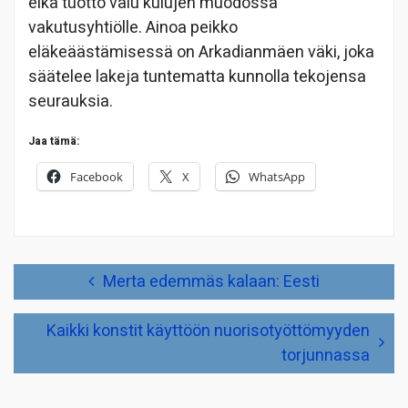
eikä tuotto valu kulujen muodossa
vakutusyhtiölle. Ainoa peikko
eläkeäästämisessä on Arkadianmäen väki, joka
säätelee lakeja tuntematta kunnolla tekojensa
seurauksia.
Jaa tämä:
Facebook
X
WhatsApp
Artikkelien
Merta edemmäs kalaan: Eesti
selaus
Kaikki konstit käyttöön nuorisotyöttömyyden
torjunnassa