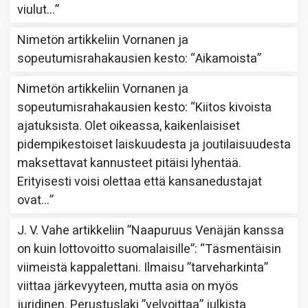
viulut…
”
Nimetön
artikkeliin
Vornanen ja
sopeutumisrahakausien kesto
: “
Aikamoista
”
Nimetön
artikkeliin
Vornanen ja
sopeutumisrahakausien kesto
: “
Kiitos kivoista
ajatuksista. Olet oikeassa, kaikenlaisiset
pidempikestoiset laiskuudesta ja joutilaisuudesta
maksettavat kannusteet pitäisi lyhentää.
Erityisesti voisi olettaa että kansanedustajat
ovat…
”
J. V. Vahe
artikkeliin
”Naapuruus Venäjän kanssa
on kuin lottovoitto suomalaisille”
: “
Täsmentäisin
viimeistä kappalettani. Ilmaisu ”tarveharkinta”
viittaa järkevyyteen, mutta asia on myös
juridinen. Perustuslaki ”velvoittaa” julkista