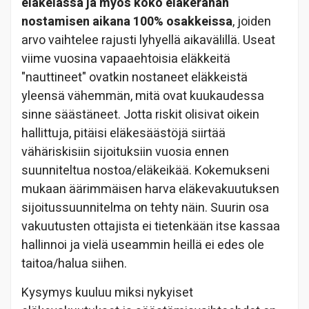
eläkeiässä ja myös koko eläkerahan
nostamisen aikana 100% osakkeissa
, joiden
arvo vaihtelee rajusti lyhyellä aikavälillä. Useat
viime vuosina vapaaehtoisia eläkkeitä
"nauttineet" ovatkin nostaneet eläkkeistä
yleensä vähemmän, mitä ovat kuukaudessa
sinne säästäneet. Jotta riskit olisivat oikein
hallittuja, pitäisi eläkesäästöjä siirtää
vähäriskisiin sijoituksiin vuosia ennen
suunniteltua nostoa/eläkeikää. Kokemukseni
mukaan äärimmäisen harva eläkevakuutuksen
sijoitussuunnitelma on tehty näin. Suurin osa
vakuutusten ottajista ei tietenkään itse kassaa
hallinnoi ja vielä useammin heillä ei edes ole
taitoa/halua siihen.
Kysymys kuuluu miksi nykyiset