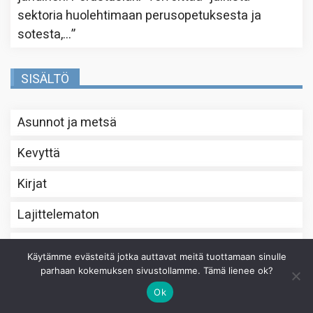
sektoria huolehtimaan perusopetuksesta ja
sotesta,…
”
SISÄLTÖ
Asunnot ja metsä
Kevyttä
Kirjat
Lajittelematon
Salkun rakenne
Käytämme evästeitä jotka auttavat meitä tuottamaan sinulle
parhaan kokemuksen sivustollamme. Tämä lienee ok?
Sijoittaminen
Ok
Talous