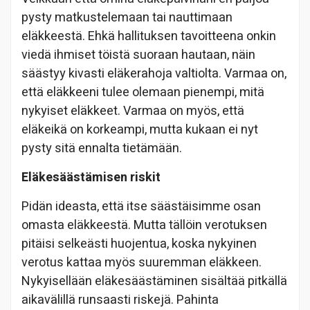
pysty matkustelemaan tai nauttimaan
eläkkeestä. Ehkä hallituksen tavoitteena onkin
viedä ihmiset töistä suoraan hautaan, näin
säästyy kivasti eläkerahoja valtiolta. Varmaa on,
että eläkkeeni tulee olemaan pienempi, mitä
nykyiset eläkkeet. Varmaa on myös, että
eläkeikä on korkeampi, mutta kukaan ei nyt
pysty sitä ennalta tietämään.
Eläkesäästämisen riskit
Pidän ideasta, että itse säästäisimme osan
omasta eläkkeestä. Mutta tällöin verotuksen
pitäisi selkeästi huojentua, koska nykyinen
verotus kattaa myös suuremman eläkkeen.
Nykyisellään eläkesäästäminen sisältää pitkällä
aikavälillä runsaasti riskejä. Pahinta