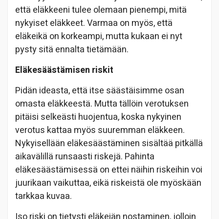
että eläkkeeni tulee olemaan pienempi, mitä
nykyiset eläkkeet. Varmaa on myös, että
eläkeikä on korkeampi, mutta kukaan ei nyt
pysty sitä ennalta tietämään.
Eläkesäästämisen riskit
Pidän ideasta, että itse säästäisimme osan
omasta eläkkeestä. Mutta tällöin verotuksen
pitäisi selkeästi huojentua, koska nykyinen
verotus kattaa myös suuremman eläkkeen.
Nykyisellään eläkesäästäminen sisältää pitkällä
aikavälillä runsaasti riskejä. Pahinta
eläkesäästämisessä on ettei näihin riskeihin voi
juurikaan vaikuttaa, eikä riskeistä ole myöskään
tarkkaa kuvaa.
Iso riski on tietysti eläkeiän nostaminen, jolloin