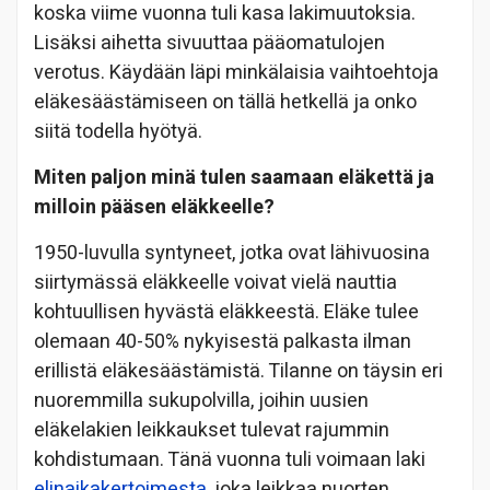
koska viime vuonna tuli kasa lakimuutoksia.
Lisäksi aihetta sivuuttaa pääomatulojen
verotus. Käydään läpi minkälaisia vaihtoehtoja
eläkesäästämiseen on tällä hetkellä ja onko
siitä todella hyötyä.
Miten paljon minä tulen saamaan eläkettä ja
milloin pääsen eläkkeelle?
1950-luvulla syntyneet, jotka ovat lähivuosina
siirtymässä eläkkeelle voivat vielä nauttia
kohtuullisen hyvästä eläkkeestä. Eläke tulee
olemaan 40-50% nykyisestä palkasta ilman
erillistä eläkesäästämistä. Tilanne on täysin eri
nuoremmilla sukupolvilla, joihin uusien
eläkelakien leikkaukset tulevat rajummin
kohdistumaan. Tänä vuonna tuli voimaan laki
elinaikakertoimesta
, joka leikkaa nuorten