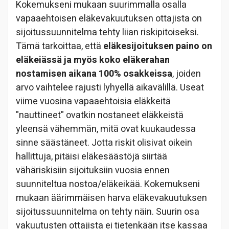
Kokemukseni mukaan suurimmalla osalla
vapaaehtoisen eläkevakuutuksen ottajista on
sijoitussuunnitelma tehty liian riskipitoiseksi.
Tämä tarkoittaa, että
eläkesijoituksen paino on
eläkeiässä ja myös koko eläkerahan
nostamisen aikana 100% osakkeissa
, joiden
arvo vaihtelee rajusti lyhyellä aikavälillä. Useat
viime vuosina vapaaehtoisia eläkkeitä
"nauttineet" ovatkin nostaneet eläkkeistä
yleensä vähemmän, mitä ovat kuukaudessa
sinne säästäneet. Jotta riskit olisivat oikein
hallittuja, pitäisi eläkesäästöjä siirtää
vähäriskisiin sijoituksiin vuosia ennen
suunniteltua nostoa/eläkeikää. Kokemukseni
mukaan äärimmäisen harva eläkevakuutuksen
sijoitussuunnitelma on tehty näin. Suurin osa
vakuutusten ottajista ei tietenkään itse kassaa