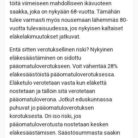
töitä viimeiseen mahdolliseen ikävuoteen
saakka, joka on nykyään 68-vuotta. Tämähän
tulee varmasti myös nousemaan lähemmäs 80-
vuotta tulevaisuudessa, jos nykyisen kaltaiset
eläkelakimuutokset jatkuvat.
Entä sitten verotuksellinen riski? Nykyinen
eläkesäästäminen on sidottu
pääomatuloverotukseen. Voit vähentää 28%
eläkesäästöistä pääomatuloverotuksessa.
Eläketulo verotetaan vasta kun eläkettä
nostetaan ja tällöin sitä verotetaan
pääomatuloverona. Jotkut eduskunnassa
puhuvat jo pääomatuloverotuksen
korotuksesta. On iso riski, jos
pääomatuloverotusta nostetaan kesken
eläkesäästämisen. Säästösummasta saakin