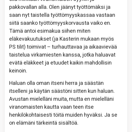
pakkovallan alla. Olen jäänyt työttömäksi ja
saan nyt taistella työttömyyskassaa vastaan
siitä saanko työttömyyskorvausta vaiko en.
Tämä antoi esimakua siihen miten
eläkevakuutukset (ja Kasterin mukaan myös
PS tilit) toimivat – turhauttavaa ja aikaavievää
taistelua virkamiesten kanssa, jotka haluavat
evätä eläkkeet ja etuudet kaikin mahdollisin
keinoin.
Haluan olla oman itseni herra ja säästän
itselleni ja käytän säästöni sitten kun haluan.
Avustan mielelläni muita, mutta en mielelläni
viranomaisten kautta vaan teen itse
henkilökohtaisesti töitä muiden hyväksi. Ja se
on elämäni tärkeintä sisältöä.