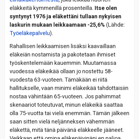
eläkkeitä kymmenillä prosenteilla.
Itse olen
syntynyt 1976 ja eläkettäni tullaan nykyisen
laskurin mukaan leikkaamaan -25,6%
(Lähde:
Työeläkepalvelu
).
Rahallisen leikkaamisen lisäksi kaavaillaan
eläkeiän nostamista ja pakotetaan ihmiset
työskentelemään kauemmin. Muutamassa
vuodessa eläkeikää ollaan jo nostettu 58-
vuodesta 63-vuoteen. Tämäkään ei riitä
hallitukselle, vaan minimi eläkeikää tahdottaisiin
nostaa vähintään 65-vuoteen. Jos pahimmat
skenaariot toteutuvat, minun eläkeikä saattaa
olla 75-vuotta tai vielä enemmän. Tämän jälkeen
saan sitten vielä neljänneksen vähemmän
eläkettä, mitä tänä päivänä eläkkeelle jääneet.
Veikkaan että omina eläkepäivinäni en paljoa