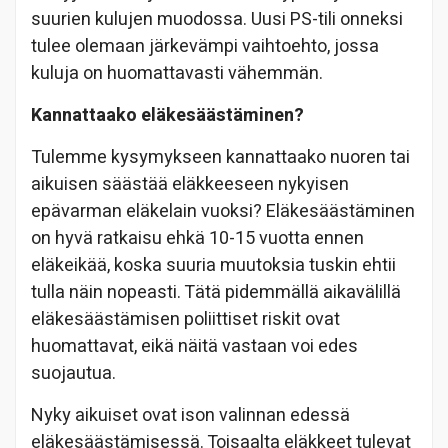
suurien kulujen muodossa. Uusi PS-tili onneksi
tulee olemaan järkevämpi vaihtoehto, jossa
kuluja on huomattavasti vähemmän.
Kannattaako eläkesäästäminen?
Tulemme kysymykseen kannattaako nuoren tai
aikuisen säästää eläkkeeseen nykyisen
epävarman eläkelain vuoksi? Eläkesäästäminen
on hyvä ratkaisu ehkä 10-15 vuotta ennen
eläkeikää, koska suuria muutoksia tuskin ehtii
tulla näin nopeasti. Tätä pidemmällä aikavälillä
eläkesäästämisen poliittiset riskit ovat
huomattavat, eikä näitä vastaan voi edes
suojautua.
Nyky aikuiset ovat ison valinnan edessä
eläkesäästämisessä. Toisaalta eläkkeet tulevat