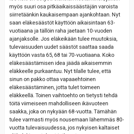
myös suuri osa pitkäaikaissäästäjän varoista
siirretäänkin kaukaisempaan ajankohtaan. Nyt
saan eläkesäästöt käyttöön aikaisintaan 63-
vuotiaana ja tällöin raha jaetaan 10-vuoden
ajanjaksolle. Jos eläkeikään tulee muutoksia,
tulevaisuuden uudet säästöt saattaa saada
käyttöön vasta 65, 68 tai 70-vuotiaana. Koko
eläkesäästämisen idea jäädä aikaisemmin
eläkkeelle purkaantuu. Nyt tilalle tulee, että
sinun on pakko ottaa vapaaehtoinen
eläkesäästäminen, jotta tulet toimeen
eläkkeellä. Toinen vaihtoehto on tietysti tehdä
töitä viimeiseen mahdolliseen ikävuoteen
saakka, joka on nykyään 68-vuotta. Tämähän
tulee varmasti myös nousemaan lähemmäs 80-
vuotta tulevaisuudessa, jos nykyisen kaltaiset