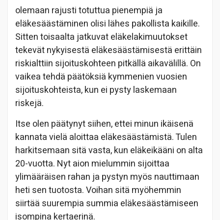
olemaan rajusti totuttua pienempiä ja
eläkesäästäminen olisi lähes pakollista kaikille.
Sitten toisaalta jatkuvat eläkelakimuutokset
tekevät nykyisestä eläkesäästämisestä erittäin
riskialttiin sijoituskohteen pitkällä aikavälillä. On
vaikea tehdä päätöksiä kymmenien vuosien
sijoituskohteista, kun ei pysty laskemaan
riskejä.
Itse olen päätynyt siihen, ettei minun ikäisenä
kannata vielä aloittaa eläkesäästämistä. Tulen
harkitsemaan sitä vasta, kun eläkeikääni on alta
20-vuotta. Nyt aion mielummin sijoittaa
ylimääräisen rahan ja pystyn myös nauttimaan
heti sen tuotosta. Voihan sitä myöhemmin
siirtää suurempia summia eläkesäästämiseen
isompina kertaerinä.