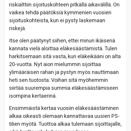
riskialttiin sijoituskohteen pitkällä aikavälillä. On
vaikea tehdä päätöksiä kymmenien vuosien
sijoituskohteista, kun ei pysty laskemaan
riskejä.
Itse olen päätynyt siihen, ettei minun ikäisenä
kannata vielä aloittaa eläkesäästämistä. Tulen
harkitsemaan sitä vasta, kun eläkeikääni on alta
20-vuotta. Nyt aion mielummin sijoittaa
ylimääräisen rahan ja pystyn myös nauttimaan
heti sen tuotosta. Voihan sitä myöhemmin
siirtää suurempia summia eläkesäästämiseen
isompina kertaerinä.
Ensimmäistä kertaa vuosiin eläkesäästäminen
alkaa oikeasti olemaan kannattavaa uusien PS-
tilien myötä. Tuottoa alkaa tulemaan sijoittajalle,