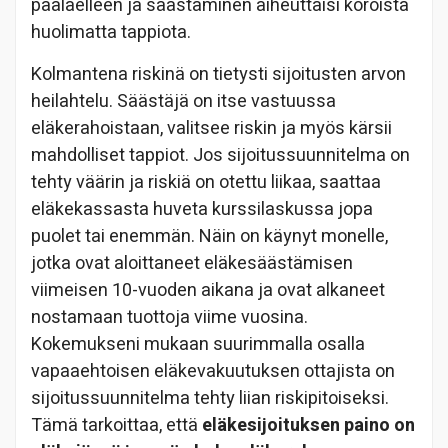
päälaelleen ja säästäminen aiheuttaisi koroista
huolimatta tappiota.
Kolmantena riskinä on tietysti sijoitusten arvon
heilahtelu. Säästäjä on itse vastuussa
eläkerahoistaan, valitsee riskin ja myös kärsii
mahdolliset tappiot. Jos sijoitussuunnitelma on
tehty väärin ja riskiä on otettu liikaa, saattaa
eläkekassasta huveta kurssilaskussa jopa
puolet tai enemmän. Näin on käynyt monelle,
jotka ovat aloittaneet eläkesäästämisen
viimeisen 10-vuoden aikana ja ovat alkaneet
nostamaan tuottoja viime vuosina.
Kokemukseni mukaan suurimmalla osalla
vapaaehtoisen eläkevakuutuksen ottajista on
sijoitussuunnitelma tehty liian riskipitoiseksi.
Tämä tarkoittaa, että
eläkesijoituksen paino on