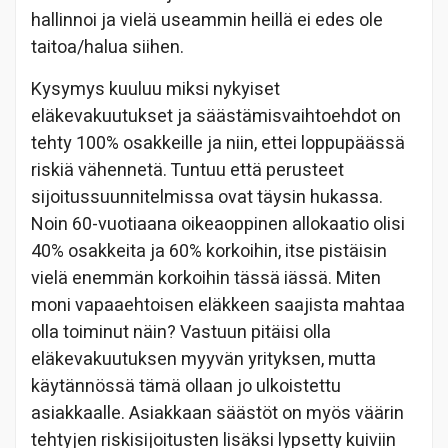
hallinnoi ja vielä useammin heillä ei edes ole
taitoa/halua siihen.
Kysymys kuuluu miksi nykyiset
eläkevakuutukset ja säästämisvaihtoehdot on
tehty 100% osakkeille ja niin, ettei loppupäässä
riskiä vähennetä. Tuntuu että perusteet
sijoitussuunnitelmissa ovat täysin hukassa.
Noin 60-vuotiaana oikeaoppinen allokaatio olisi
40% osakkeita ja 60% korkoihin, itse pistäisin
vielä enemmän korkoihin tässä iässä. Miten
moni vapaaehtoisen eläkkeen saajista mahtaa
olla toiminut näin? Vastuun pitäisi olla
eläkevakuutuksen myyvän yrityksen, mutta
käytännössä tämä ollaan jo ulkoistettu
asiakkaalle. Asiakkaan säästöt on myös väärin
tehtyjen riskisijoitusten lisäksi lypsetty kuiviin